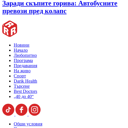
Заради скъпите горива: Автобусните
превози пред колапс
Новини
Начало
Любопитно
Програма
Предавания
На живо
Спорт
Darik Health
Търсене
Best Doctors
„40 до 40“
Общи условия