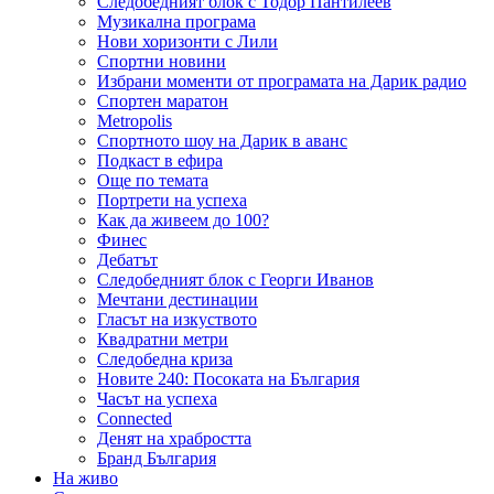
Следобедният блок с Тодор Пантилеев
Музикална програма
Нови хоризонти с Лили
Спортни новини
Избрани моменти от програмата на Дарик радио
Спортен маратон
Metropolis
Спортното шоу на Дарик в аванс
Подкаст в ефира
Още по темата
Портрети на успеха
Как да живеем до 100?
Финес
Дебатът
Следобедният блок с Георги Иванов
Мечтани дестинации
Гласът на изкуството
Квадратни метри
Следобедна криза
Новите 240: Посоката на България
Часът на успеха
Connected
Денят на храбростта
Бранд България
На живо