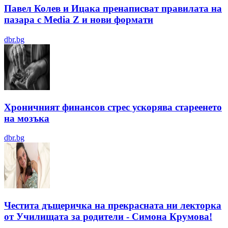
Павел Колев и Ицака пренаписват правилата на
пазара с Media Z и нови формати
dbr.bg
Хроничният финансов стрес ускорява стареенето
на мозъка
dbr.bg
Честита дъщеричка на прекрасната ни лекторка
от Училищата за родители - Симона Крумова!