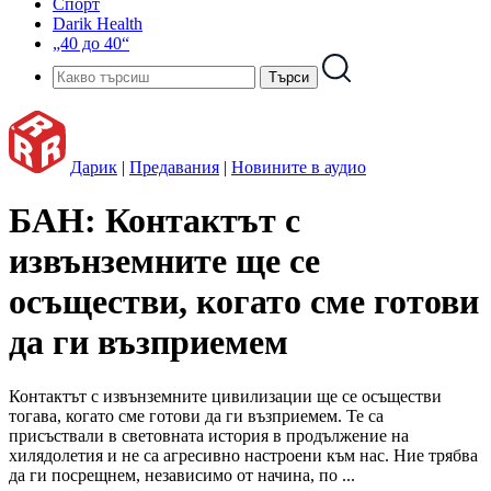
Спорт
Darik Health
„40 до 40“
Дарик
|
Предавания
|
Новините в аудио
БАН: Контактът с
извънземните ще се
осъществи, когато сме готови
да ги възприемем
Контактът с извънземните цивилизации ще се осъществи
тогава, когато сме готови да ги възприемем. Те са
присъствали в световната история в продължение на
хилядолетия и не са агресивно настроени към нас. Ние трябва
да ги посрещнем, независимо от начина, по ...