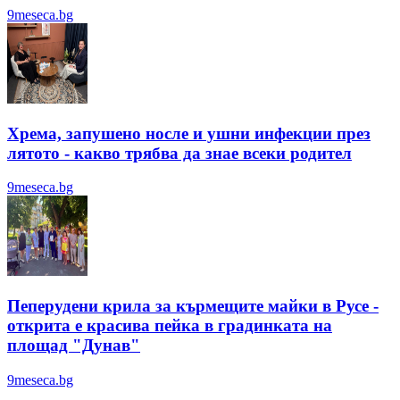
9meseca.bg
Хрема, запушено носле и ушни инфекции през
лятотo - какво трябва да знае всеки родител
9meseca.bg
Пеперудени крила за кърмещите майки в Русе -
открита е красива пейка в градинката на
площад "Дунав"
9meseca.bg