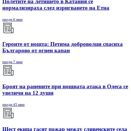
Полетите на летището в Катания се
нормализираха след изригването на Етна
преди 6 мин
Героите от нощта: Петима доброволци спасиха
Българово от огнен капан
преди 7 мин
Броят на ранените при нощната атака в Одеса се
увеличи на 12 души
преди 45 мин
Шест екипа гасят пожар между сливенските села