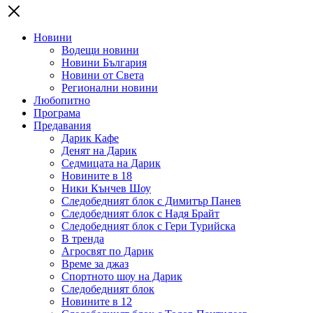
Новини
Водещи новини
Новини България
Новини от Света
Регионални новини
Любопитно
Програма
Предавания
Дарик Кафе
Денят на Дарик
Седмицата на Дарик
Новините в 18
Ники Кънчев Шоу
Следобедният блок с Димитър Панев
Следобедният блок с Надя Брайт
Следобедният блок с Гери Турийска
В тренда
Агросвят по Дарик
Време за джаз
Спортното шоу на Дарик
Следобедният блок
Новините в 12