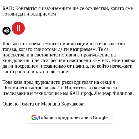
БАН: Контактът с извънземните ще се осъществи, когато сме
готови да ги възприемем
Контактът с извънземните цивилизации ще се осъществи
тогава, когато сме готови да ги възприемем. Те са
присъствали в световната история в продължение на
хилядолетия и не са агресивно настроени към нас. Ние трябва
да ги посрещнем, независимо от начина, по който изглеждат,
което рано или късно ще стане.
Това каза пред журналисти ръководителят на секция
"Космическа астрофизика" в Института за космически
изследвания и технологии към БАН проф. Лъчезар Филипов.
Още по темата от Мариана Корчакова:
Добави в предпочитани в Google