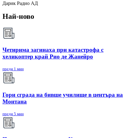
Дарик Радио АД
Най-ново
Четирима загинаха при катастрофа с
хеликоптер край Рио де Жанейро
преди 1 мин
Гори сграда на бивше училище в центъра на
Монтана
преди 5 мин