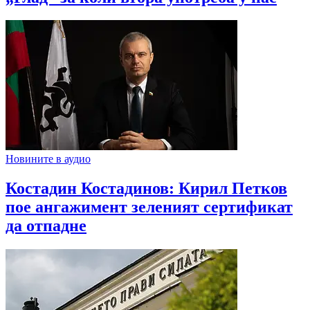
Новините в аудио
Костадин Костадинов: Кирил Петков
пое ангажимент зеленият сертификат
да отпадне