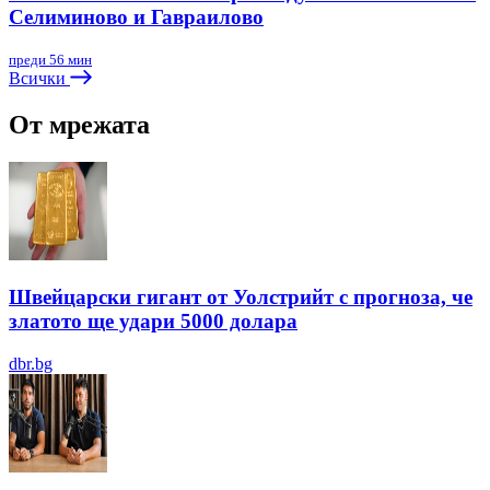
Селиминово и Гавраилово
преди 56 мин
Всички
От мрежата
Швейцарски гигант от Уолстрийт с прогноза, че
златото ще удари 5000 долара
dbr.bg