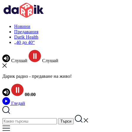
Новини
Предавания
Darik Health
„40 до 40“
Слушай
Слушай
Дарик радио - предаване на живо!
00:00
Гледай