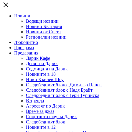
Новини
Водещи новини
Новини България
Новини от Света
Регионални новини
Любопитно
Програма
Предавания
Дарик Кафе
Денят на Дарик
Седмицата на Дарик
Новините в 18
Ники Кънчев Шоу
Следобедният блок с Димитър Панев
Следобедният блок с Надя Брайт
Следобедният блок с Гери Турийска
В тренда
Агросвят по Дарик
Време за джаз
Спортното шоу на Дарик
Следобедният блок
Новините в 12