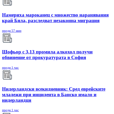
Намериха мароканец с множество наранявания
край Бяла, разследват незаконна миграция
преди 57 мин
Шофьор с 3,13 промила алкохол получи
обвинение от прокуратурата в София
преди 1 час
Нидерландски всекидневник: Сред еврейските
младежи при инцидента в Банско имало и
нидерландци
преди 1 час