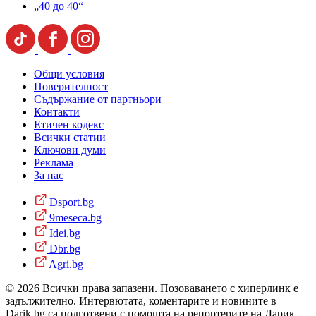
„40 до 40“
Общи условия
Поверителност
Съдържание от партньори
Контакти
Етичен кодекс
Всички статии
Ключови думи
Реклама
За нас
Dsport.bg
9meseca.bg
Idei.bg
Dbr.bg
Agri.bg
© 2026 Всички права запазени. Позоваването с хиперлинк е
задължително. Интервютата, коментарите и новините в
Darik.bg са подготвени с помощта на репортерите на Дарик