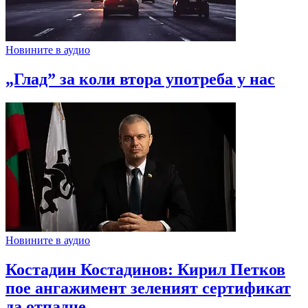
Новините в аудио
„Глад” за коли втора употреба у нас
Новините в аудио
Костадин Костадинов: Кирил Петков
пое ангажимент зеленият сертификат
да отпадне