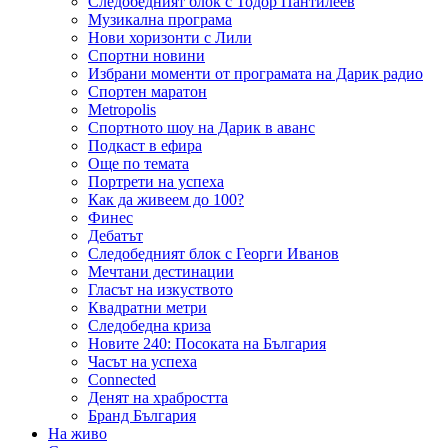
Следобедният блок с Тодор Пантилеев
Музикална програма
Нови хоризонти с Лили
Спортни новини
Избрани моменти от програмата на Дарик радио
Спортен маратон
Metropolis
Спортното шоу на Дарик в аванс
Подкаст в ефира
Още по темата
Портрети на успеха
Как да живеем до 100?
Финес
Дебатът
Следобедният блок с Георги Иванов
Мечтани дестинации
Гласът на изкуството
Квадратни метри
Следобедна криза
Новите 240: Посоката на България
Часът на успеха
Connected
Денят на храбростта
Бранд България
На живо