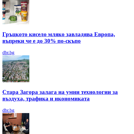
Гръцкото кисело мляко завладява Европа,
въпреки че е до 30% по-скъпо
dbr.bg
Стара Загора залага на умни технологии за
въздуха, трафика и икономиката
dbr.bg