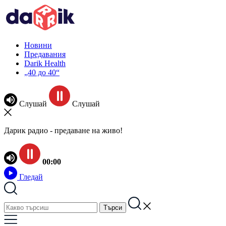
Новини
Предавания
Darik Health
„40 до 40“
Слушай
Слушай
Дарик радио - предаване на живо!
00:00
Гледай