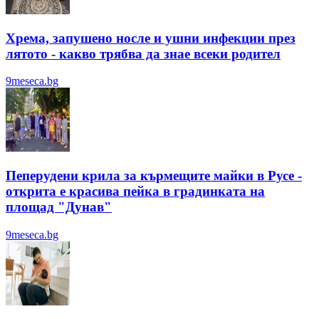
Хрема, запушено носле и ушни инфекции през
лятотo - какво трябва да знае всеки родител
9meseca.bg
Пеперудени крила за кърмещите майки в Русе -
открита е красива пейка в градинката на
площад "Дунав"
9meseca.bg