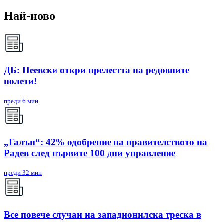
Най-ново
ДБ: Пеевски откри прелестта на редовните
полети!
преди 6 мин
„Галъп“: 42% одобрение на правителството на
Радев след първите 100 дни управление
преди 32 мин
Все повече случаи на западнонилска треска в