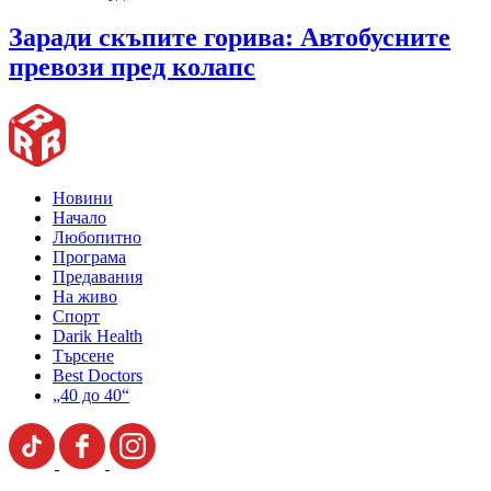
Заради скъпите горива: Автобусните
превози пред колапс
Новини
Начало
Любопитно
Програма
Предавания
На живо
Спорт
Darik Health
Търсене
Best Doctors
„40 до 40“