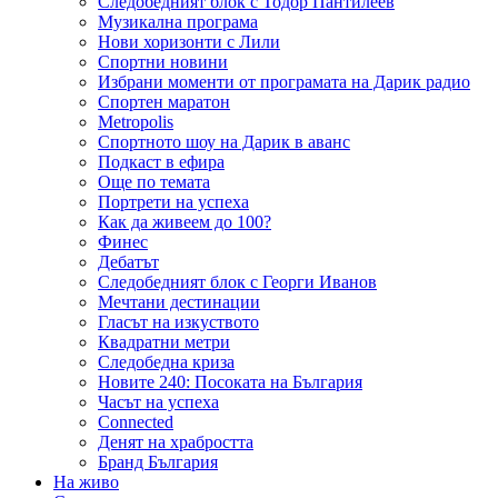
Следобедният блок с Тодор Пантилеев
Музикална програма
Нови хоризонти с Лили
Спортни новини
Избрани моменти от програмата на Дарик радио
Спортен маратон
Metropolis
Спортното шоу на Дарик в аванс
Подкаст в ефира
Още по темата
Портрети на успеха
Как да живеем до 100?
Финес
Дебатът
Следобедният блок с Георги Иванов
Мечтани дестинации
Гласът на изкуството
Квадратни метри
Следобедна криза
Новите 240: Посоката на България
Часът на успеха
Connected
Денят на храбростта
Бранд България
На живо