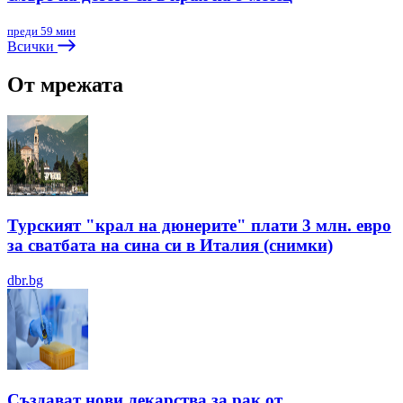
преди 59 мин
Всички
От мрежата
Турският "крал на дюнерите" плати 3 млн. евро
за сватбата на сина си в Италия (снимки)
dbr.bg
Създават нови лекарства за рак от