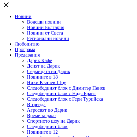
Новини
Водещи новини
Новини България
Новини от Света
Регионални новини
Любопитно
Програма
Предавания
Дарик Кафе
Денят на Дарик
Седмицата на Дарик
Новините в 18
Ники Кънчев Шоу
Следобедният блок с Димитър Панев
Следобедният блок с Надя Брайт
Следобедният блок с Гери Турийска
В тренда
Агросвят по Дарик
Време за джаз
Спортното шоу на Дарик
Следобедният блок
Новините в 12