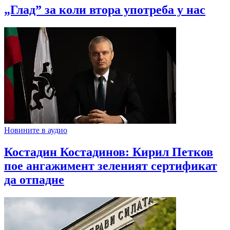
„Глад” за коли втора употреба у нас
Новините в аудио
Костадин Костадинов: Кирил Петков
пое ангажимент зеленият сертификат
да отпадне