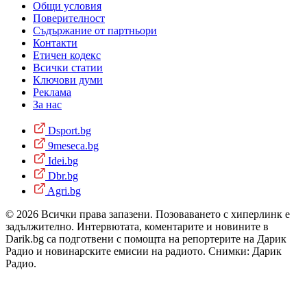
Общи условия
Поверителност
Съдържание от партньори
Контакти
Етичен кодекс
Всички статии
Ключови думи
Реклама
За нас
Dsport.bg
9meseca.bg
Idei.bg
Dbr.bg
Agri.bg
© 2026 Всички права запазени. Позоваването с хиперлинк е
задължително. Интервютата, коментарите и новините в
Darik.bg са подготвени с помощта на репортерите на Дарик
Радио и новинарските емисии на радиото. Снимки: Дарик
Радио.