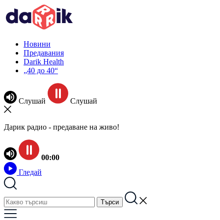
Новини
Предавания
Darik Health
„40 до 40“
Слушай
Слушай
Дарик радио - предаване на живо!
00:00
Гледай