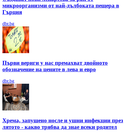
микроорганизми от най-дълбоката пещера в
Гърция
dbr.bg
Първи вериги у нас премахват двойното
обозначение на цените в лева и евро
dbr.bg
Хрема, запушено носле и ушни инфекции през
лятотo - какво трябва да знае всеки родител