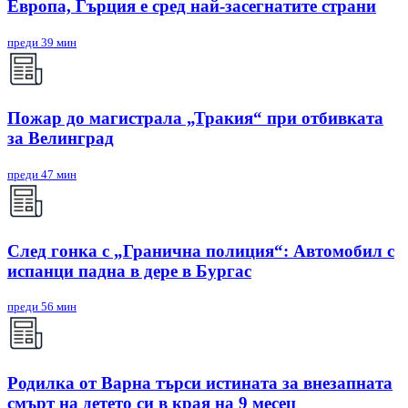
Европа, Гърция е сред най-засегнатите страни
преди 39 мин
Пожар до магистрала „Тракия“ при отбивката
за Велинград
преди 47 мин
След гонка с „Гранична полиция“: Автомобил с
испанци падна в дере в Бургас
преди 56 мин
Родилка от Варна търси истината за внезапната
смърт на детето си в края на 9 месец