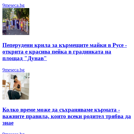
9meseca.bg
Пеперудени крила за кърмещите майки в Русе -
открита е красива пейка в градинката на
площад "Дунав"
9meseca.bg
Колко време може да съхраняваме кърмата -
важните правила, които всеки родител трябва да
знае