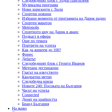
Следобедният блок с Тодор Пантилеев
Музикална програма
Нови хоризонти с Лили
Спортни новини
Избрани моменти от програмата на Дарик радио
Спортен маратон
Metropolis
Спортното шоу на Дарик в аванс
Подкаст в ефира
Още по темата
Портрети на успеха
Как да живеем до 100?
Финес
Дебатът
Следобедният блок с Георги Иванов
Мечтани дестинации
Гласът на изкуството
Квадратни метри
Следобедна криза
Новите 240: Посоката на България
Часът на успеха
Connected
Денят на храбростта
Бранд България
На живо