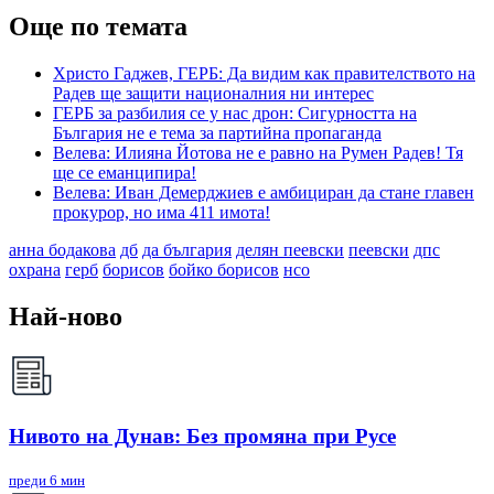
Още по темата
Христо Гаджев, ГЕРБ: Да видим как правителството на
Радев ще защити националния ни интерес
ГЕРБ за разбилия се у нас дрон: Сигурността на
България не е тема за партийна пропаганда
Велева: Илияна Йотова не е равно на Румен Радев! Тя
ще се еманципира!
Велева: Иван Демерджиев е амбициран да стане главен
прокурор, но има 411 имота!
анна бодакова
дб
да българия
делян пеевски
пеевски
дпс
охрана
герб
борисов
бойко борисов
нсо
Най-ново
Нивото на Дунав: Без промяна при Русе
преди 6 мин