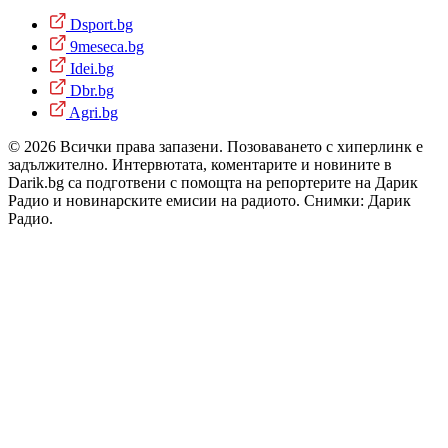
Dsport.bg
9meseca.bg
Idei.bg
Dbr.bg
Agri.bg
© 2026 Всички права запазени. Позоваването с хиперлинк е
задължително. Интервютата, коментарите и новините в
Darik.bg са подготвени с помощта на репортерите на Дарик
Радио и новинарските емисии на радиото. Снимки: Дарик
Радио.