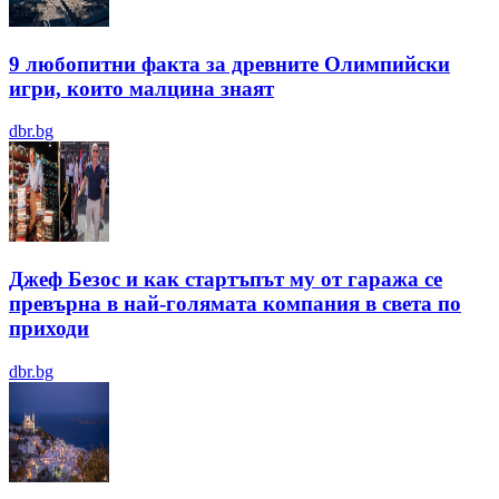
9 любопитни факта за древните Олимпийски
игри, които малцина знаят
dbr.bg
Джеф Безос и как стартъпът му от гаража се
превърна в най-голямата компания в света по
приходи
dbr.bg