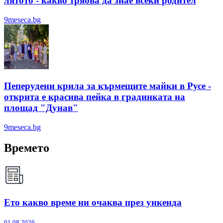
лятотo - какво трябва да знае всеки родител
9meseca.bg
Пеперудени крила за кърмещите майки в Русе -
открита е красива пейка в градинката на
площад "Дунав"
9meseca.bg
Времето
Ето какво време ни очаква през уикенда
01.08.2026