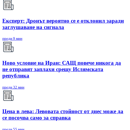
Експерт: Дронът вероятно се е отклонил заради
заглушаване на сигнала
преди 9 мин
Ново условие на Иран: САЩ повече никога да
не отправят заплахи срещу Ислямската
република
преди 32 мин
Цена в лева: Левовата стойност от днес може да
се посочва само за справка
преди 55 мин