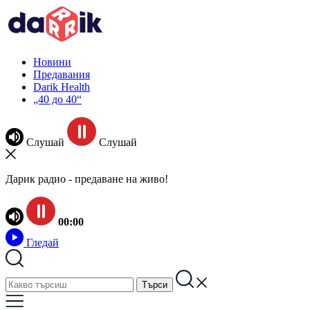
Новини
Предавания
Darik Health
„40 до 40“
Слушай
Слушай
Дарик радио - предаване на живо!
00:00
Гледай