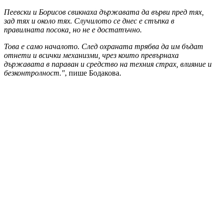
Пеевски и Борисов свикнаха държавата да върви пред тях,
зад тях и около тях. Случилото се днес е стъпка в
правилната посока, но не е достатъчно.
Това е само началото. След охраната трябва да им бъдат
отнети и всички механизми, чрез които превърнаха
държавата в параван и средство на техния страх, влияние и
безконтролност."
, пише Бодакова.