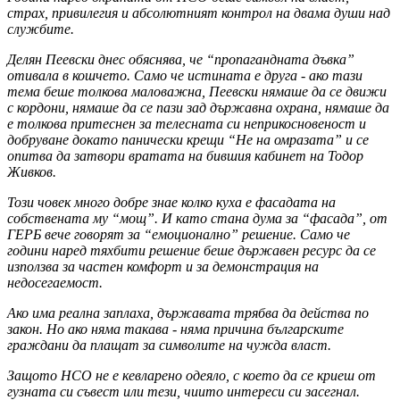
страх, привилегия и абсолютният контрол на двама души над
службите.
Делян Пеевски днес обяснява, че “пропагандната дъвка”
отивала в кошчето. Само че истината е друга - ако тази
тема беше толкова маловажна, Пеевски нямаше да се движи
с кордони, нямаше да се пази зад държавна охрана, нямаше да
е толкова притеснен за телесната си неприкосновеност и
добруване докато панически крещи “Не на омразата” и се
опитва да затвори вратата на бившия кабинет на Тодор
Живков.
Този човек много добре знае колко куха е фасадата на
собствената му “мощ”. И като стана дума за “фасада”, от
ГЕРБ вече говорят за “емоционално” решение. Само че
години наред тяхбити решение беше държавен ресурс да се
използва за частен комфорт и за демонстрация на
недосегаемост.
Ако има реална заплаха, държавата трябва да действа по
закон. Но ако няма такава - няма причина българските
граждани да плащат за символите на чужда власт.
Защото НСО не е кевларено одеяло, с което да се криеш от
гузната си съвест или тези, чиито интереси си засегнал.