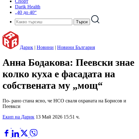
Спорт
Darik Health
„40 до 40“
Дарик
|
Новини
|
Новини България
Анна Бодакова: Пеевски знае
колко куха е фасадата на
собствената му „мощ“
По- рано стана ясно, че НСО сваля охраната на Борисов и
Пеевкси
Екип на Дарик
13 Май 2026 15:51 ч.