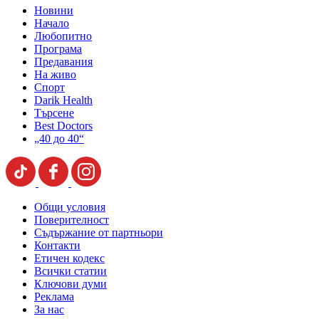
Новини
Начало
Любопитно
Програма
Предавания
На живо
Спорт
Darik Health
Търсене
Best Doctors
„40 до 40“
Общи условия
Поверителност
Съдържание от партньори
Контакти
Етичен кодекс
Всички статии
Ключови думи
Реклама
За нас