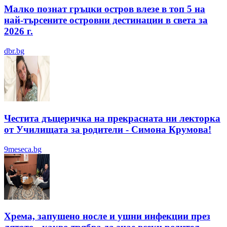
Малко познат гръцки остров влезе в топ 5 на
най-търсените островни дестинации в света за
2026 г.
dbr.bg
Честита дъщеричка на прекрасната ни лекторка
от Училищата за родители - Симона Крумова!
9meseca.bg
Хрема, запушено носле и ушни инфекции през