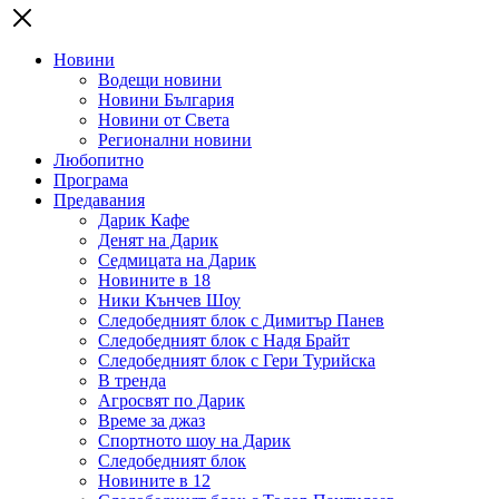
Новини
Водещи новини
Новини България
Новини от Света
Регионални новини
Любопитно
Програма
Предавания
Дарик Кафе
Денят на Дарик
Седмицата на Дарик
Новините в 18
Ники Кънчев Шоу
Следобедният блок с Димитър Панев
Следобедният блок с Надя Брайт
Следобедният блок с Гери Турийска
В тренда
Агросвят по Дарик
Време за джаз
Спортното шоу на Дарик
Следобедният блок
Новините в 12