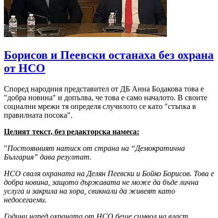
Борисов и Пеевски останаха без охрана
от НСО
Според народния представител от ДБ Анна Бодакова това е
"добра новина" и допълва, че това е само началото. В своите
социални мрежи тя определя случилото се като "стъпка в
правилната посока".
Целият текст, без редакторска намеса:
"
Постоянният натиск от страна на “Демократична
България” дава резултат.
НСО сваля охраната на Делян Пеевски и Бойко Борисов. Това е
добра новина, защото държавата не може да бъде лична
услуга и закрила на хора, свикнали да живеят като
недосегаеми.
Години наред охраната от НСО беше символ на власт,