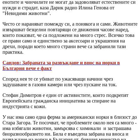
енотите и чинчилите не могат да задоволяват естествените си
нужди и страдат, каза Дарик радио Илина Генова от
"Невидими животни".
Често се нараняват помежду си, а понякога и сами. Животните
извършват безцелни повтарящи се движения часове наред,
които показват, че са подложени на много стрес. Всичко това
се прави само и единствено за аксесоари и украшения на
дрехи, поради което много страни вече са забранили тази
практика.
Сандов: Забраната за развъждане и внос на норки в
България вече е факт
Според нея те се убиват по ужасяващи начини чрез
задушаване в газови камери или чрез пускане на ток.
Стефан Димитров е един от активистите, които подкрепят
Европейската гражданска инициатива за спиране на
индустрията с кожи.
У нас има само една ферма за американски норки в близост до
Стара Загора. Те посочват, че проблемите около нея са много -
има избягали животни, замърсява с химикали и застрашава
биоразнообразието ни. Била е въведена забрана на вноса и
развъждане на норки в България от бившия министър на