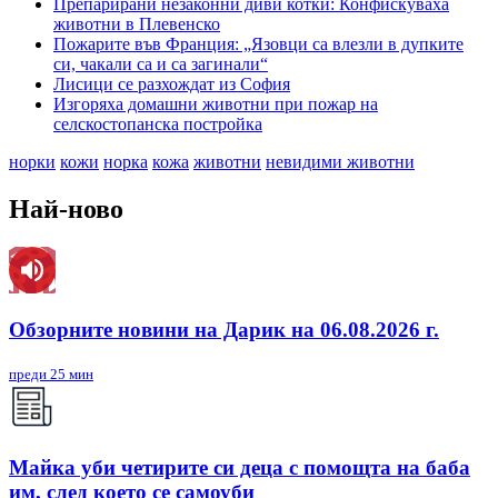
Препарирани незаконни диви котки: Конфискуваха
животни в Плевенско
Пожарите във Франция: „Язовци са влезли в дупките
си, чакали са и са загинали“
Лисици се разхождат из София
Изгоряха домашни животни при пожар на
селскостопанска постройка
норки
кожи
норка
кожа
животни
невидими животни
Най-ново
Обзорните новини на Дарик на 06.08.2026 г.
преди 25 мин
Майка уби четирите си деца с помощта на баба
им, след което се самоуби