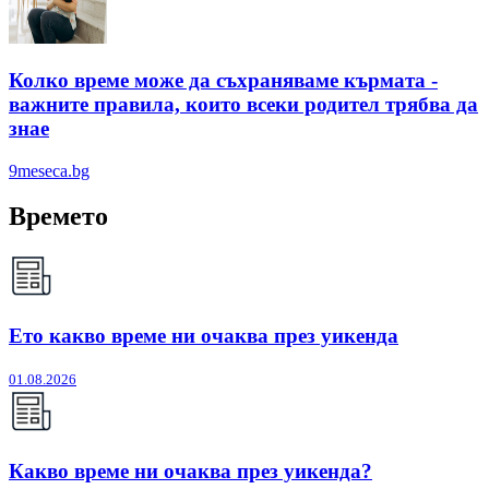
Колко време може да съхраняваме кърмата -
важните правила, които всеки родител трябва да
знае
9meseca.bg
Времето
Ето какво време ни очаква през уикенда
01.08.2026
Какво време ни очаква през уикенда?