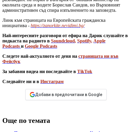
околната среда и водите Борислав Сандов, но Върховният
административен съд спира изпълнението на заповедта.
Линк към страницата на Европейската гражданска
инициатива -
https://zanorkite.nevidimi.bg/
Най-интересните разговори от ефира на Дарик слушайте в
подкаста на радиото в
Soundcloud
,
Spotify
,
Apple
Podcasts
и
Google Podcasts
Следете най-актуалното от деня на
страницата ни във
Фейсбук
За забавни видеа ни последвайте в
TikTok
Следвайте ни и в
Инстаграм
Добави в предпочитани в Google
Още по темата