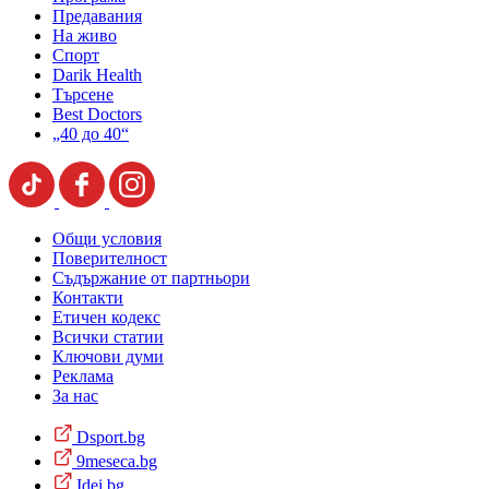
Предавания
На живо
Спорт
Darik Health
Търсене
Best Doctors
„40 до 40“
Общи условия
Поверителност
Съдържание от партньори
Контакти
Етичен кодекс
Всички статии
Ключови думи
Реклама
За нас
Dsport.bg
9meseca.bg
Idei.bg