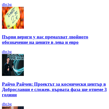
dbr.bg
Първи вериги у нас премахват двойното
обозначение на цените в лева и евро
dbr.bg
Райчо Райчев: Проектът за космически център в
Доброславци е сложен, първата фаза ще отнеме 3
години
dbr.bg