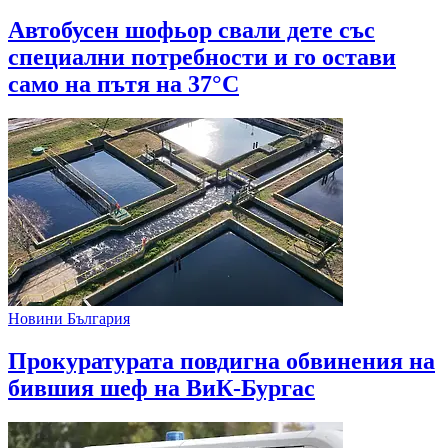
Автобусен шофьор свали дете със
специални потребности и го остави
само на пътя на 37°C
Новини България
Прокуратурата повдигна обвинения на
бившия шеф на ВиК-Бургас