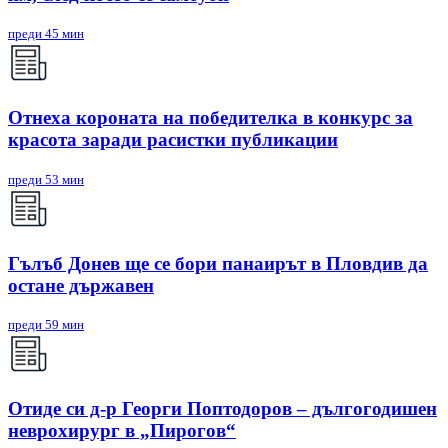
преди 45 мин
Отнеха короната на победителка в конкурс за
красота заради расистки публикации
преди 53 мин
Гълъб Донев ще се бори панаирът в Пловдив да
остане държавен
преди 59 мин
Отиде си д-р Георги Поптодоров – дългогодишен
неврохирург в „Пирогов“