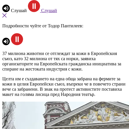
Слушай
Слушай
Подробности чуйте от Тодор Пантилеев:
37 милиона животни се отглеждат за кожи в Европейския
съюз, като 32 милиона от тях са норки, заявиха
организаторите на Европейската гражданска инициатива за
спиране на жестоката индустрия с кожи.
Целта им е създаването на една обща забрана на фермите за
кожи в целия Европейски съюз, въпреки че в повечето страни
вече са забранени. В знак на протест активистите поставиха
макет на голяма лисица пред Народния театър.