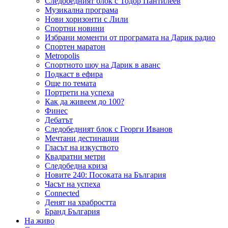
Следобедният блок с Тодор Пантилеев
Музикална програма
Нови хоризонти с Лили
Спортни новини
Избрани моменти от програмата на Дарик радио
Спортен маратон
Metropolis
Спортното шоу на Дарик в аванс
Подкаст в ефира
Още по темата
Портрети на успеха
Как да живеем до 100?
Финес
Дебатът
Следобедният блок с Георги Иванов
Мечтани дестинации
Гласът на изкуството
Квадратни метри
Следобедна криза
Новите 240: Посоката на България
Часът на успеха
Connected
Денят на храбростта
Бранд България
На живо