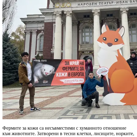
Фермите за кожи са несъвместими с хуманното отношение
към животните. Затворени в тесни клетки, лисиците, норките,