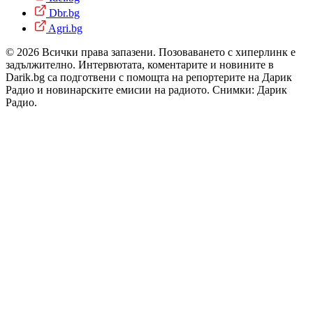
Dbr.bg
Agri.bg
© 2026 Всички права запазени. Позоваването с хиперлинк е
задължително. Интервютата, коментарите и новините в
Darik.bg са подготвени с помощта на репортерите на Дарик
Радио и новинарските емисии на радиото. Снимки: Дарик
Радио.