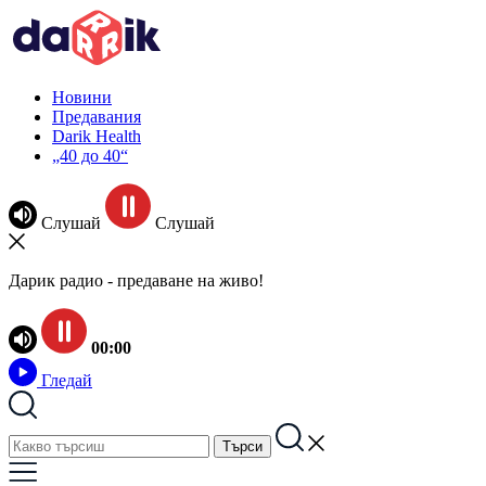
Новини
Предавания
Darik Health
„40 до 40“
Слушай
Слушай
Дарик радио - предаване на живо!
00:00
Гледай