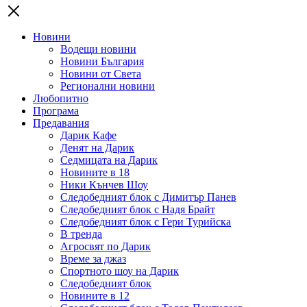
Новини
Водещи новини
Новини България
Новини от Света
Регионални новини
Любопитно
Програма
Предавания
Дарик Кафе
Денят на Дарик
Седмицата на Дарик
Новините в 18
Ники Кънчев Шоу
Следобедният блок с Димитър Панев
Следобедният блок с Надя Брайт
Следобедният блок с Гери Турийска
В тренда
Агросвят по Дарик
Време за джаз
Спортното шоу на Дарик
Следобедният блок
Новините в 12