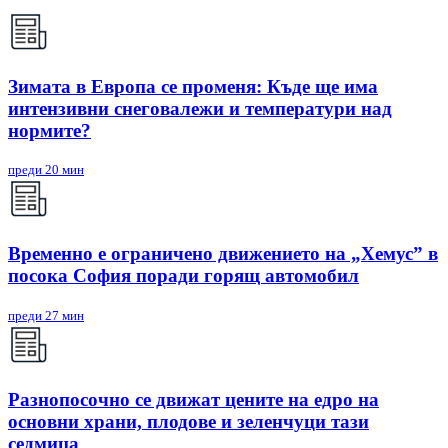
Зимата в Европа се променя: Къде ще има
интензивни снеговалежи и температури над
нормите?
преди 20 мин
Временно е ограничено движението на „Хемус” в
посока София поради горящ автомобил
преди 27 мин
Разнопосочно се движат цените на едро на
основни храни, плодове и зеленчуци тази
седмица