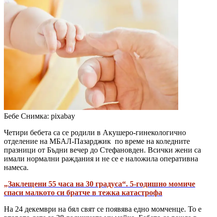
Бебе
Снимка: pixabay
Четири бебета са се родили в Акушеро-гинекологично
отделение на МБАЛ-Пазарджик по време на коледните
празници от Бъдни вечер до Стефановден. Всички жени са
имали нормални раждания и не се е наложила оперативна
намеса.
„Заклещени 55 часа на 30 градуса“. 5-годишно момиче
спаси малкото си братче в тежка катастрофа
На 24 декември на бял свят се появява едно момченце. То е