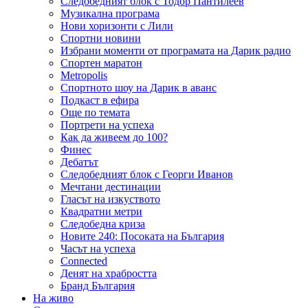
Следобедният блок с Тодор Пантилеев
Музикална програма
Нови хоризонти с Лили
Спортни новини
Избрани моменти от програмата на Дарик радио
Спортен маратон
Metropolis
Спортното шоу на Дарик в аванс
Подкаст в ефира
Още по темата
Портрети на успеха
Как да живеем до 100?
Финес
Дебатът
Следобедният блок с Георги Иванов
Мечтани дестинации
Гласът на изкуството
Квадратни метри
Следобедна криза
Новите 240: Посоката на България
Часът на успеха
Connected
Денят на храбростта
Бранд България
На живо