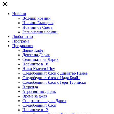
Новини
Водещи новини
Новини България
Новини от Света
Регионални новини
Любопитно
Програма
Предавания
Дарик Кафе
Денят на Дарик
Седмицата на Дарик
Новините в 18
Ники Кънчев Шоу
Следобедният блок с Димитър Панев
Следобедният блок с Надя Брайт
Следобедният блок с Гери Турийска
В тренда
Агросвят по Дарик
Време за джаз
Спортното шоу на Дарик
Следобедният блок
Новините в 12