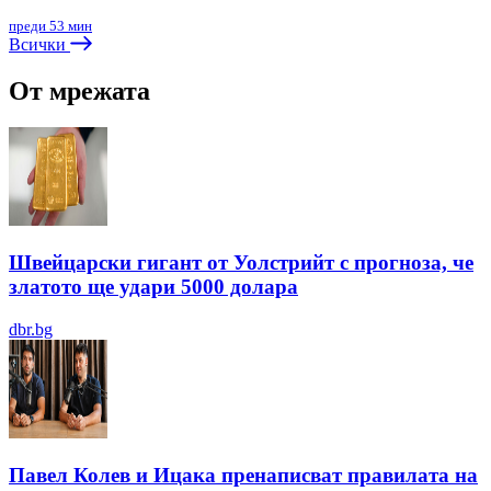
преди 53 мин
Всички
От мрежата
Швейцарски гигант от Уолстрийт с прогноза, че
златото ще удари 5000 долара
dbr.bg
Павел Колев и Ицака пренаписват правилата на