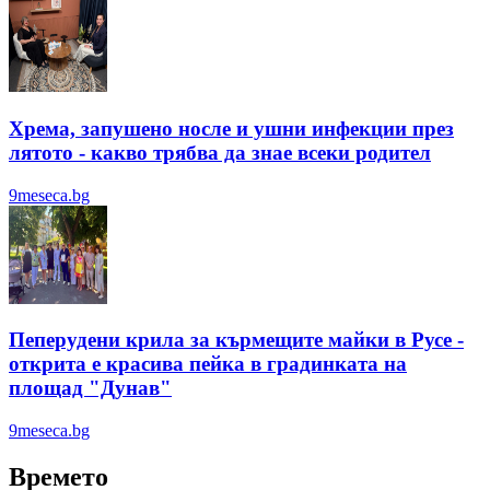
Хрема, запушено носле и ушни инфекции през
лятотo - какво трябва да знае всеки родител
9meseca.bg
Пеперудени крила за кърмещите майки в Русе -
открита е красива пейка в градинката на
площад "Дунав"
9meseca.bg
Времето