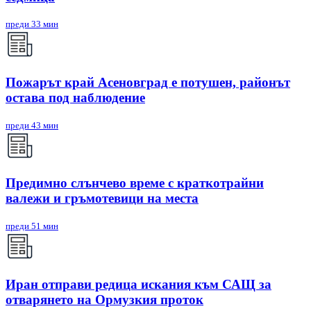
преди 33 мин
Пожарът край Асеновград е потушен, районът
остава под наблюдение
преди 43 мин
Предимно слънчево време с краткотрайни
валежи и гръмотевици на места
преди 51 мин
Иран отправи редица искания към САЩ за
отварянето на Ормузкия проток