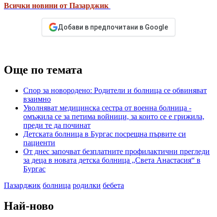
Всички новини от Пазарджик
Добави в предпочитани в Google
Още по темата
Спор за новородено: Родители и болница се обвиняват
взаимно
Уволняват медицинска сестра от военна болница -
омъжила се за петима войници, за които се е грижила,
преди те да починат
Детската болница в Бургас посрещна първите си
пациенти
От днес започват безплатните профилактични прегледи
за деца в новата детска болница „Света Анастасия“ в
Бургас
Пазарджик
болница
родилки
бебета
Най-ново