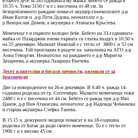
второто дете за 28-годишната му майка. Бебето се ражда в
10.55 ч. Тежи 3150 г и е с височина от 48 см. За
безпроблемното раждане помагат акушер-гинеколозите д-р
Иван Китов и д-р Петя Дудова, неонатолог е д-
р Венцислав Димов, а акушерка е Атанаска Кръстева.
Момченце е и първото коледно бебе. Бебето на 33-годишната
майка от Пазарджик поема първата си глътка въздух в 10.50 ч.
на 25 декември. Малкият Николай е с тегло от 3800 г и 53 см
височина. Той проплаква в ръцете на началника на АГО д-р
Анна Геворгян. Неонатолог на раждането е д-р Мариела
Захариева, а акушерка Лазарина Ранчева.
Десет влиятелни и богати личности, оженили се за
братовчеди
Две са новородените на 26-и декември. В 9.40 ч. ражда 14-
годишна родилка от гр. Септември. Малкото момиченце тежи
2480 г и е с височина от 44 см. Бебето се ражда при д-р Иво
Цанов, д-р Ния Атанасова, неонатолог д-р Надежда Чобанкова
и старша акушерка Стефка Танева.
В 15.15 ч. дежурните медици помагат и на 18-годишна
родилка от Батак да роди своето момченце. То е с тегло от
1900 г и е високо 45 см.