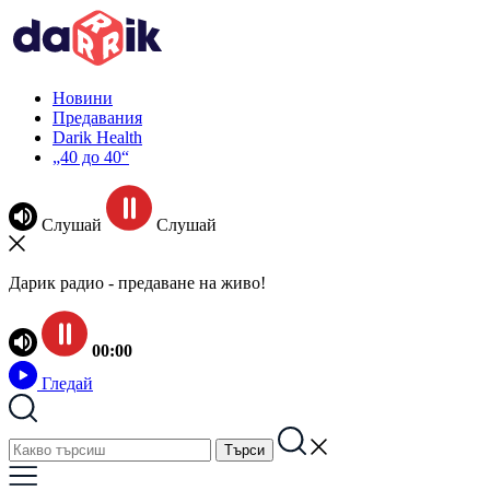
Новини
Предавания
Darik Health
„40 до 40“
Слушай
Слушай
Дарик радио - предаване на живо!
00:00
Гледай