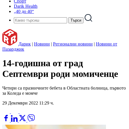
Спорт
Darik Health
„40 до 40“
Дарик
|
Новини
|
Регионални новини
|
Новини от
Пазарджик
14-годишна от град
Септември роди момиченце
Четири са празничните бебета в Областната болница, първото
за Коледа е момче
29 Декември 2022 11:29 ч.