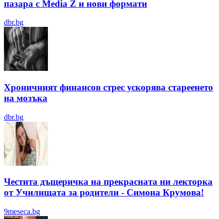
пазара с Media Z и нови формати
dbr.bg
Хроничният финансов стрес ускорява стареенето
на мозъка
dbr.bg
Честита дъщеричка на прекрасната ни лекторка
от Училищата за родители - Симона Крумова!
9meseca.bg