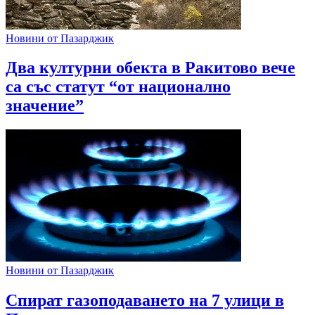
Новини от Пазарджик
Два културни обекта в Ракитово вече
са със статут “от национално
значение”
Новини от Пазарджик
Спират газоподаването на 7 улици в