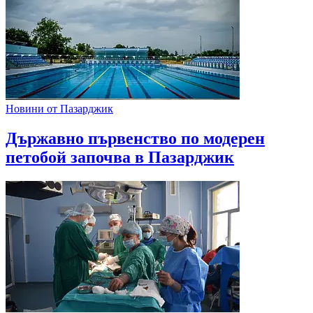
Новини от Пазарджик
Държавно първенство по модерен
петобой започва в Пазарджик