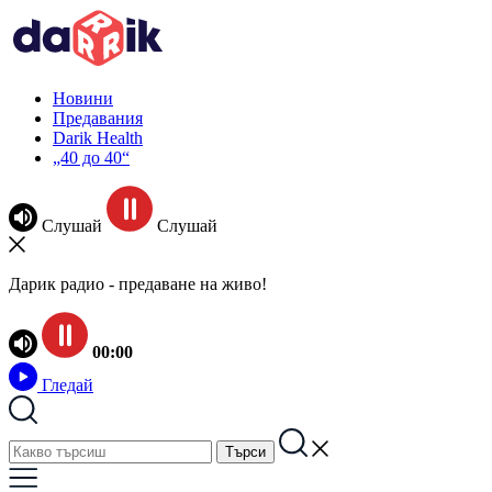
Новини
Предавания
Darik Health
„40 до 40“
Слушай
Слушай
Дарик радио - предаване на живо!
00:00
Гледай