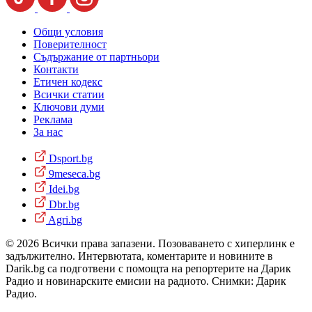
Общи условия
Поверителност
Съдържание от партньори
Контакти
Етичен кодекс
Всички статии
Ключови думи
Реклама
За нас
Dsport.bg
9meseca.bg
Idei.bg
Dbr.bg
Agri.bg
© 2026 Всички права запазени. Позоваването с хиперлинк е
задължително. Интервютата, коментарите и новините в
Darik.bg са подготвени с помощта на репортерите на Дарик
Радио и новинарските емисии на радиото. Снимки: Дарик
Радио.