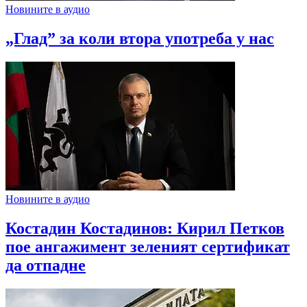
Новините в аудио
„Глад” за коли втора употреба у нас
Новините в аудио
Костадин Костадинов: Кирил Петков
пое ангажимент зеленият сертификат
да отпадне