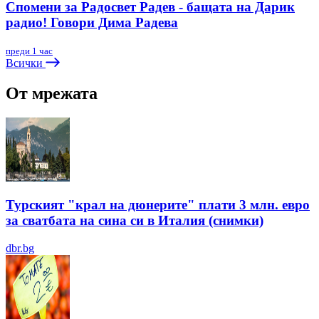
Спомени за Радосвет Радев - бащата на Дарик
радио! Говори Дима Радева
преди 1 час
Всички
От мрежата
Турският "крал на дюнерите" плати 3 млн. евро
за сватбата на сина си в Италия (снимки)
dbr.bg