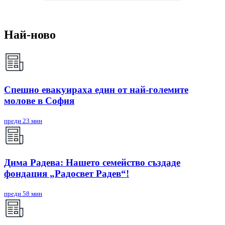
Най-ново
Спешно евакуираха един от най-големите
молове в София
преди 23 мин
Дима Радева: Нашето семейство създаде
фондация „Радосвет Радев“!
преди 58 мин