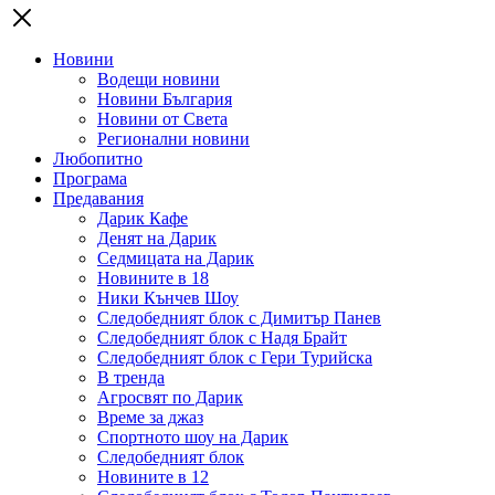
Новини
Водещи новини
Новини България
Новини от Света
Регионални новини
Любопитно
Програма
Предавания
Дарик Кафе
Денят на Дарик
Седмицата на Дарик
Новините в 18
Ники Кънчев Шоу
Следобедният блок с Димитър Панев
Следобедният блок с Надя Брайт
Следобедният блок с Гери Турийска
В тренда
Агросвят по Дарик
Време за джаз
Спортното шоу на Дарик
Следобедният блок
Новините в 12