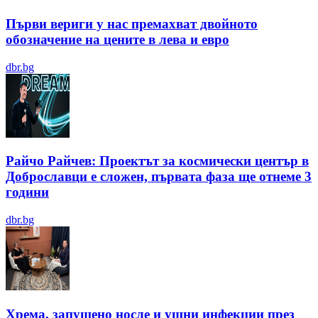
Първи вериги у нас премахват двойното
обозначение на цените в лева и евро
dbr.bg
Райчо Райчев: Проектът за космически център в
Доброславци е сложен, първата фаза ще отнеме 3
години
dbr.bg
Хрема, запушено носле и ушни инфекции през