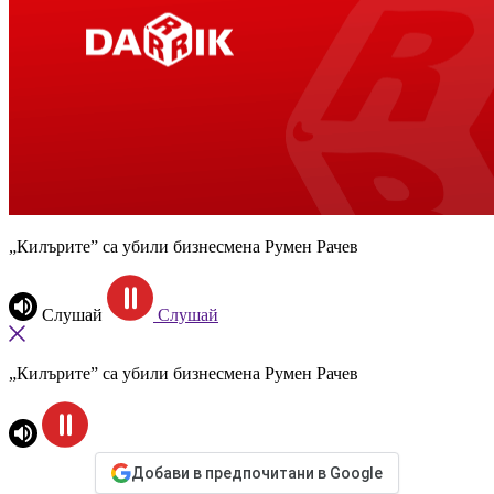
„Килърите” са убили бизнесмена Румен Рачев
Слушай
Слушай
„Килърите” са убили бизнесмена Румен Рачев
Добави в предпочитани в Google