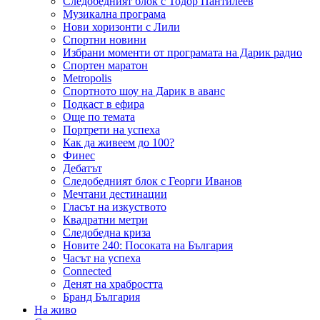
Следобедният блок с Тодор Пантилеев
Музикална програма
Нови хоризонти с Лили
Спортни новини
Избрани моменти от програмата на Дарик радио
Спортен маратон
Metropolis
Спортното шоу на Дарик в аванс
Подкаст в ефира
Още по темата
Портрети на успеха
Как да живеем до 100?
Финес
Дебатът
Следобедният блок с Георги Иванов
Мечтани дестинации
Гласът на изкуството
Квадратни метри
Следобедна криза
Новите 240: Посоката на България
Часът на успеха
Connected
Денят на храбростта
Бранд България
На живо