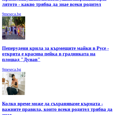
лятотo - какво трябва да знае всеки родител
9meseca.bg
Пеперудени крила за кърмещите майки в Русе -
открита е красива пейка в градинката на
площад "Дунав"
9meseca.bg
Колко време може да съхраняваме кърмата -
важните правила, които всеки родител трябва да
знае