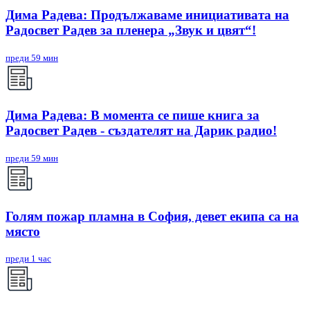
Дима Радева: Продължаваме инициативата на
Радосвет Радев за пленера „Звук и цвят“!
преди 59 мин
Дима Радева: В момента се пише книга за
Радосвет Радев - създателят на Дарик радио!
преди 59 мин
Голям пожар пламна в София, девет екипа са на
място
преди 1 час