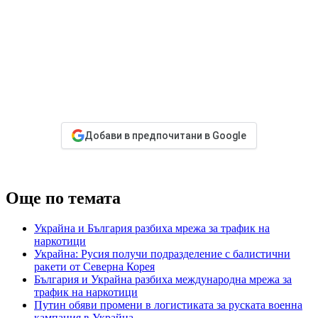
Добави в предпочитани в Google
Още по темата
Украйна и България разбиха мрежа за трафик на
наркотици
Украйна: Русия получи подразделение с балистични
ракети от Северна Корея
България и Украйна разбиха международна мрежа за
трафик на наркотици
Путин обяви промени в логистиката за руската военна
кампания в Украйна