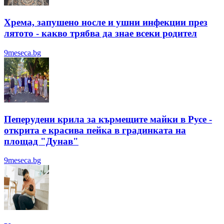
Хрема, запушено носле и ушни инфекции през
лятотo - какво трябва да знае всеки родител
9meseca.bg
Пеперудени крила за кърмещите майки в Русе -
открита е красива пейка в градинката на
площад "Дунав"
9meseca.bg