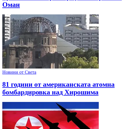
Оман
Новини от Света
81 години от американската атомна
бомбардировка над Хирошима