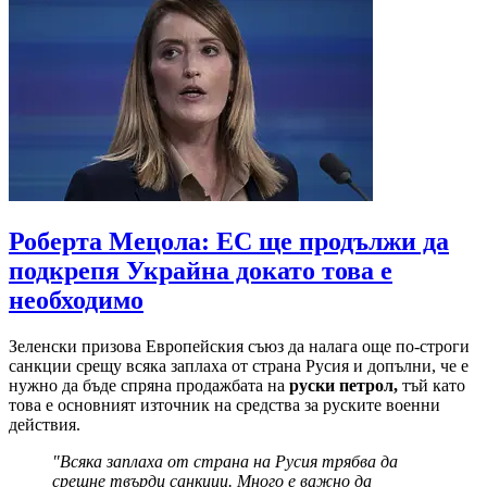
Роберта Мецола: ЕС ще продължи да
подкрепя Украйна докато това е
необходимо
Зеленски призова Европейския съюз да налага още по-строги
санкции срещу всяка заплаха от страна Русия и допълни, че е
нужно да бъде спряна продажбата на
руски петрол,
тъй като
това е основният източник на средства за руските военни
действия.
"Всяка заплаха от страна на Русия трябва да
срещне твърди санкции. Много е важно да