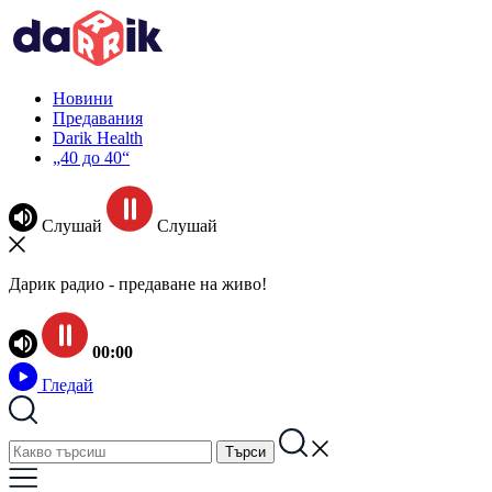
Новини
Предавания
Darik Health
„40 до 40“
Слушай
Слушай
Дарик радио - предаване на живо!
00:00
Гледай