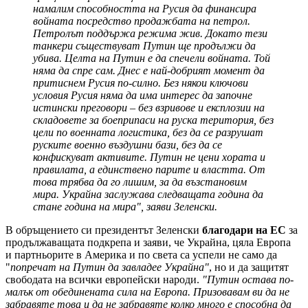
намалим способността на Русия да финансира
войната посредство продажбата на петрол.
Петролът поддържа режима жив. Докато тези
танкери съществуват Путин ще продължи да
убива. Целта на Путин е да спечели войната. Той
няма да спре сам. Днес е най-добрият момент да
притиснем Русия по-силно. Без някои ключови
условия Русия няма да има интерес да започне
истински преговори – без взривове и експлозии на
складовете за боеприпаси на руска територия, без
цели по военната логистика, без да се разрушат
руските военно въздушни бази, без да се
конфискуват активите. Путин не цени хората и
правилата, а единствено парите и властта. От
това трябва да го лишим, за да възстановим
мира. Украйна заслужава следващата година да
стане година на мира", заяви Зеленски.
В обръщението си президентът Зеленски
благодари на ЕС
за
продължаващата подкрепа и заяви, че Украйна, цяла Европа
и партньорите в Америка и по света са успели не само да
"
попречат на Путин да завладее Украйна"
, но и да защитят
свободата на всички европейски народи.
"Путин остава по-
малък от обединената сила на Европа. Призовавам ви да не
забравяте това и да не забравяте колко много е способна да