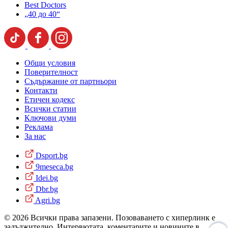
Best Doctors
„40 до 40“
Общи условия
Поверителност
Съдържание от партньори
Контакти
Етичен кодекс
Всички статии
Ключови думи
Реклама
За нас
Dsport.bg
9meseca.bg
Idei.bg
Dbr.bg
Agri.bg
© 2026 Всички права запазени. Позоваването с хиперлинк е
задължително. Интервютата, коментарите и новините в