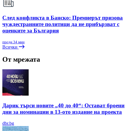
След конфликта в Банско: Премиерът призова
чуждестранните политици да не прибързват с
оценките за България
преди 34 мин
Всички
От мрежата
Дарик търси новите „40 до 40“: Остават броени
дни за номинации в 13-ото издание на проекта
dbr.bg