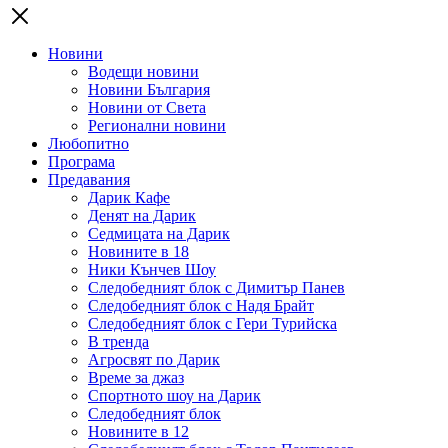
Новини
Водещи новини
Новини България
Новини от Света
Регионални новини
Любопитно
Програма
Предавания
Дарик Кафе
Денят на Дарик
Седмицата на Дарик
Новините в 18
Ники Кънчев Шоу
Следобедният блок с Димитър Панев
Следобедният блок с Надя Брайт
Следобедният блок с Гери Турийска
В тренда
Агросвят по Дарик
Време за джаз
Спортното шоу на Дарик
Следобедният блок
Новините в 12