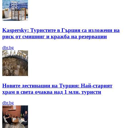
Kaspersky: Туристите в Гърция са изложени на
риск от смишинг и кражба на резервации
dbr.bg
Новите дестинации на Турция: Най-старият
храм в света очаква над 1 млн. туристи
dbr.bg