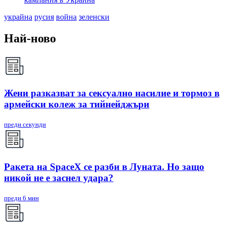
украйна
русия
война
зеленски
Най-ново
Жени разказват за сексуално насилие и тормоз в
армейски колеж за тийнейджъри
преди секунди
Ракета на SpaceX се разби в Луната. Но защо
никой не е заснел удара?
преди 6 мин