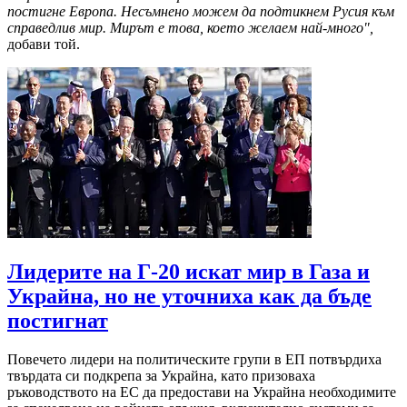
постигне Европа. Несъмнено можем да подтикнем Русия към
справедлив мир. Мирът е това, което желаем най-много",
добави той.
Лидерите на Г-20 искат мир в Газа и
Украйна, но не уточниха как да бъде
постигнат
Повечето лидери на политическите групи в ЕП потвърдиха
твърдата си подкрепа за Украйна, като призоваха
ръководството на ЕС да предостави на Украйна необходимите