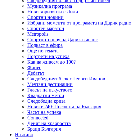
Следобедният блок с Тодор Пантилеев
Музикална програма
Нови хоризонти с Лили
Спортни новини
Избрани моменти от програмата на Дарик радио
Спортен маратон
Metropolis
Спортното шоу на Дарик в аванс
Подкаст в ефира
Още по темата
Портрети на успеха
Как да живеем до 100?
Финес
Дебатът
Следобедният блок с Георги Иванов
Мечтани дестинации
Гласът на изкуството
Квадратни метри
Следобедна криза
Новите 240: Посоката на България
Часът на успеха
Connected
Денят на храбростта
Бранд България
На живо