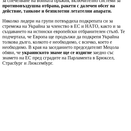
за спечелване на войната оръжия, включително системи за
противовъздушна отбрана, ракети с далечен обсег на
действие, танкове и безпилотни летателни апарати.
Няколко лидери на групи потвърдиха подкрепата си за
стремежа на Украйна за членство в ЕС и НАТО, както и за
създаването на истински европейски отбранителен стълб. Те
подчертаха, че Европа ще продължи да подкрепя Украйна
толкова дълго, колкото е необходимо, с всичко, което е
необходимо. В края на заседанието председателят Мецола
обяви, че
украинското знаме ще се издигне
заедно със
знамето на ЕС пред сградите на Парламента в Брюксел,
Страсбург и Люксембург.