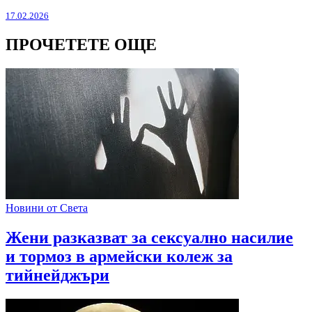
17.02.2026
ПРОЧЕТЕТЕ ОЩЕ
Новини от Света
Жени разказват за сексуално насилие
и тормоз в армейски колеж за
тийнейджъри