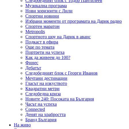
Следобедният блок с Тодор Пантилеев
Музикална програма
Нови хоризонти с Лили
Спортни новини
Избрани моменти от програмата на Дарик радио
Спортен маратон
Metropolis
Спортното шоу на Дарик в аванс
Подкаст в ефира
Още по темата
Портрети на успеха
Как да живеем до 100?
Финес
Дебатът
Следобедният блок с Георги Иванов
Мечтани дестинации
Гласът на изкуството
Квадратни метри
Следобедна криза
Новите 240: Посоката на България
Часът на успеха
Connected
Денят на храбростта
Бранд България
На живо