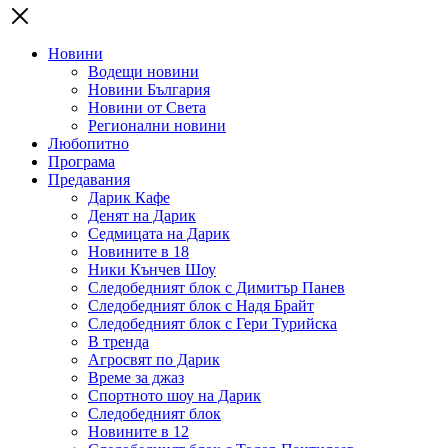
Новини
Водещи новини
Новини България
Новини от Света
Регионални новини
Любопитно
Програма
Предавания
Дарик Кафе
Денят на Дарик
Седмицата на Дарик
Новините в 18
Ники Кънчев Шоу
Следобедният блок с Димитър Панев
Следобедният блок с Надя Брайт
Следобедният блок с Гери Турийска
В тренда
Агросвят по Дарик
Време за джаз
Спортното шоу на Дарик
Следобедният блок
Новините в 12