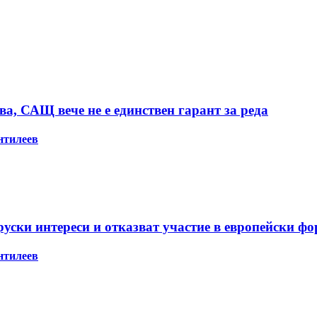
а, САЩ вече не е единствен гарант за реда
нтилеев
ски интереси и отказват участие в европейски ф
нтилеев