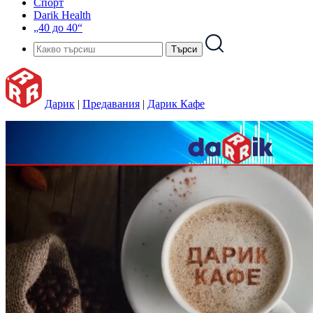
Спорт
Darik Health
„40 до 40“
Дарик
|
Предавания
|
Дарик Кафе