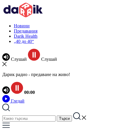
Новини
Предавания
Darik Health
„40 до 40“
Слушай
Слушай
Дарик радио - предаване на живо!
00:00
Гледай