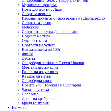
Следобедният блок с Тодор Пантилеев
Музикална програма
Нови хоризонти с Лили
Спортни новини
Избрани моменти от програмата на Дарик радио
Спортен маратон
Metropolis
Спортното шоу на Дарик в аванс
Подкаст в ефира
Още по темата
Портрети на успеха
Как да живеем до 100?
Финес
Дебатът
Следобедният блок с Георги Иванов
Мечтани дестинации
Гласът на изкуството
Квадратни метри
Следобедна криза
Новите 240: Посоката на България
Часът на успеха
Connected
Денят на храбростта
Бранд България
На живо