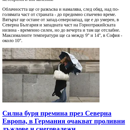
Oблачността ще се разкъсва и намалява, след обяд, над по-
голямата част от страната - до предимно слънчево време.
Вятърът ще остане от запад-северозапад, ще е до умерен, в
Северна България и западната част на Горнотракийската
низина - временно силен, но до вечерта и там ще отслабне.
Максималните температури ще са между 9° и 14°, в София -
около 10°.
Силна буря премина през Северна
Европа, в Германия очакват проливни
дъждове и снеговалежи