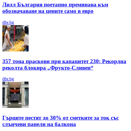
Лидл България поетапно преминава към
обозначаване на цените само в евро
dbr.bg
357 тона праскови при капацитет 230: Рекордна
реколта блокира „Фрукто-Сливен“
dbr.bg
Гърците пестят до 30% от сметките за ток със
слънчеви панели на балкона