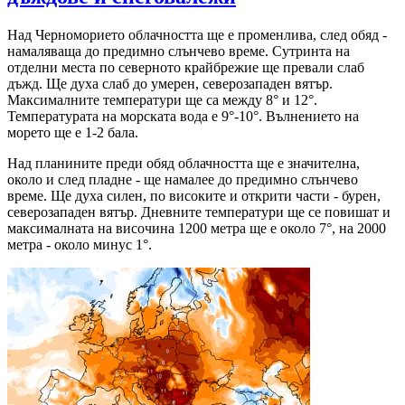
Над Черноморието облачността ще е променлива, след обяд -
намаляваща до предимно слънчево време. Сутринта на
отделни места по северното крайбрежие ще превали слаб
дъжд. Ще духа слаб до умерен, северозападен вятър.
Максималните температури ще са между 8° и 12°.
Температурата на морската вода е 9°-10°. Вълнението на
морето ще е 1-2 бала.
Над планините преди обяд облачността ще е значителна,
около и след пладне - ще намалее до предимно слънчево
време. Ще духа силен, по високите и открити части - бурен,
северозападен вятър. Дневните температури ще се повишат и
максималната на височина 1200 метра ще е около 7°, на 2000
метра - около минус 1°.