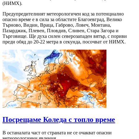
(НИМХ).
Предупредителният метеорологичен код за потенциално
опасно време е в сила за областите Благоевград, Велико
Търново, Видин, Враца, Габрово, Ловеч, Монтана,
Пазарджик, Плевен, Пловдив, Сливен, Стара Загора и
Търговище. Ще духа силен северозападен вятър, с пориви
преди обяд до 20-22 метра в секунда, посочват от НИМХ.
Посрещаме Коледа с топло време
В останалата част от страната не се очакват опасни
метеорологични явления.