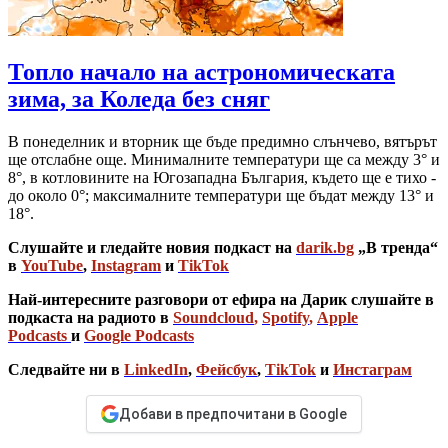
Топло начало на астрономическата
зима, за Коледа без сняг
В понеделник и вторник ще бъде предимно слънчево, вятърът
ще отслабне още. Минималните температури ще са между 3° и
8°, в котловините на Югозападна България, където ще е тихо -
до около 0°; максималните температури ще бъдат между 13° и
18°.
Слушайте и гледайте новия подкаст на
darik.bg
„В тренда“
в
YouTube
,
Instagram
и
TikTok
Най-интересните разговори от ефира на Дарик слушайте в
подкаста на радиото в
Soundcloud
,
Spotify
,
Apple
Podcasts
и
Google Podcasts
Следвайте ни в
LinkedIn
,
Фейсбук
,
TikTok
и
Инстаграм
Добави в предпочитани в Google