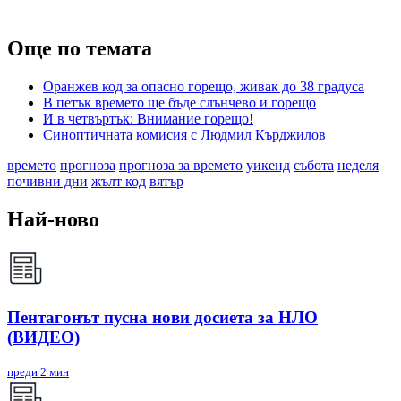
Още по темата
Оранжев код за опасно горещо, живак до 38 градуса
В петък времето ще бъде слънчево и горещо
И в четвъртък: Внимание горещо!
Синоптичната комисия с Людмил Кърджилов
времето
прогноза
прогноза за времето
уикенд
събота
неделя
почивни дни
жълт код
вятър
Най-ново
Пентагонът пусна нови досиета за НЛО
(ВИДЕО)
преди 2 мин