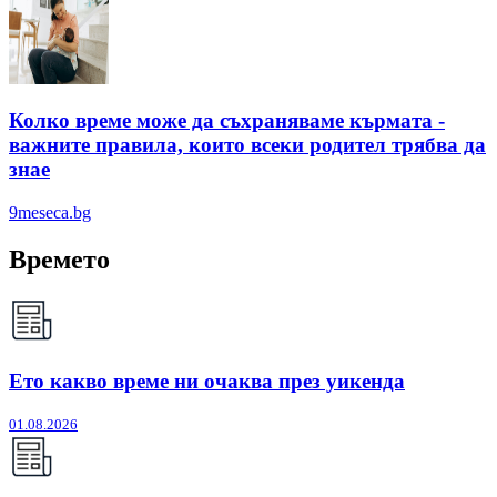
Колко време може да съхраняваме кърмата -
важните правила, които всеки родител трябва да
знае
9meseca.bg
Времето
Ето какво време ни очаква през уикенда
01.08.2026