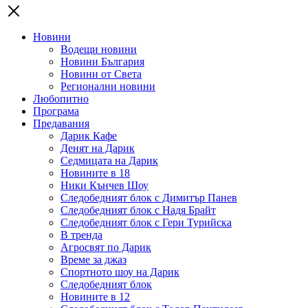
Новини
Водещи новини
Новини България
Новини от Света
Регионални новини
Любопитно
Програма
Предавания
Дарик Кафе
Денят на Дарик
Седмицата на Дарик
Новините в 18
Ники Кънчев Шоу
Следобедният блок с Димитър Панев
Следобедният блок с Надя Брайт
Следобедният блок с Гери Турийска
В тренда
Агросвят по Дарик
Време за джаз
Спортното шоу на Дарик
Следобедният блок
Новините в 12