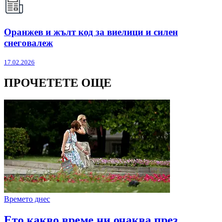
Оранжев и жълт код за виелици и силен
снеговалеж
17.02.2026
ПРОЧЕТЕТЕ ОЩЕ
Времето днес
Ето какво време ни очаква през