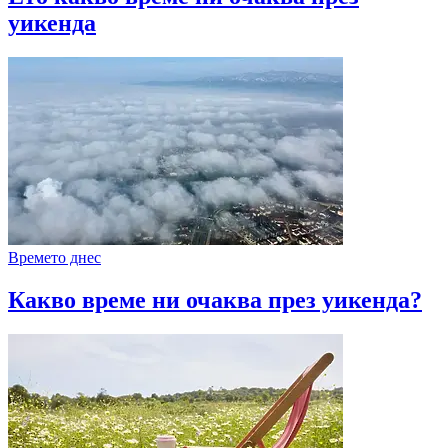
уикенда
Времето днес
Какво време ни очаква през уикенда?