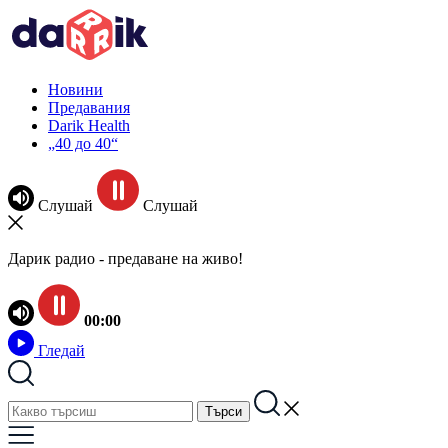
Новини
Предавания
Darik Health
„40 до 40“
Слушай
Слушай
Дарик радио - предаване на живо!
00:00
Гледай