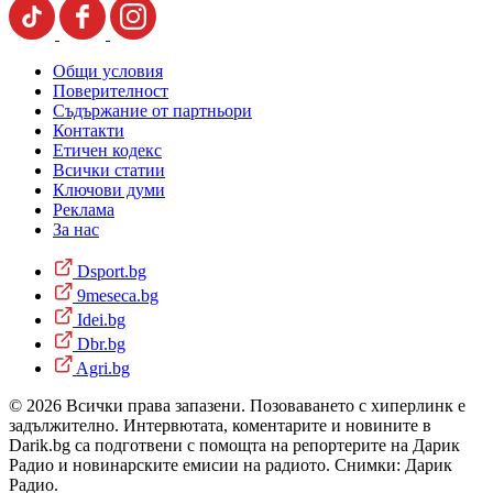
Общи условия
Поверителност
Съдържание от партньори
Контакти
Етичен кодекс
Всички статии
Ключови думи
Реклама
За нас
Dsport.bg
9meseca.bg
Idei.bg
Dbr.bg
Agri.bg
© 2026 Всички права запазени. Позоваването с хиперлинк е
задължително. Интервютата, коментарите и новините в
Darik.bg са подготвени с помощта на репортерите на Дарик
Радио и новинарските емисии на радиото. Снимки: Дарик
Радио.