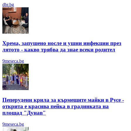
dbr.bg
Хрема, запушено носле и ушни инфекции през
лятотo - какво трябва да знае всеки родител
9meseca.bg
Пеперудени крила за кърмещите майки в Русе -
открита е красива пейка в градинката на
площад "Дунав"
9meseca.bg