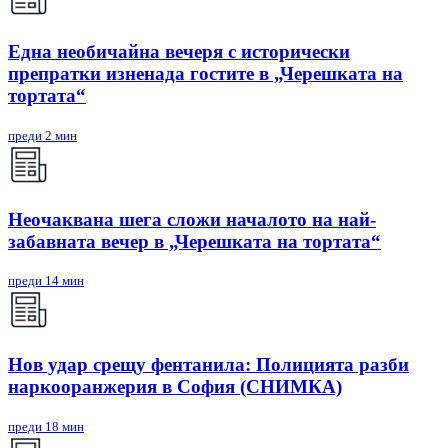
Една необичайна вечеря с исторически
препратки изненада гостите в „Черешката на
тортата“
преди 2 мин
Неочаквана шега сложи началото на най-
забавната вечер в „Черешката на тортата“
преди 14 мин
Нов удар срещу фентанила: Полицията разби
наркооранжерия в София (СНИМКА)
преди 18 мин