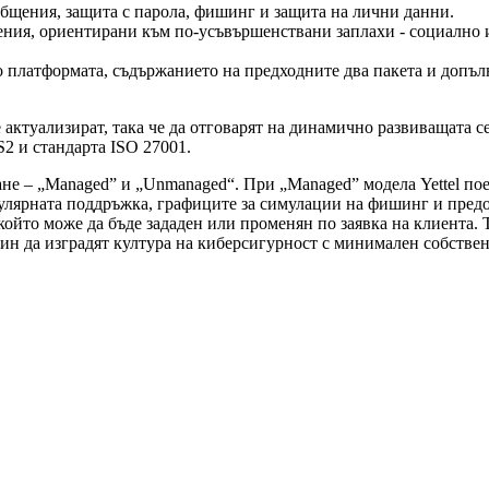
бщения, защита с парола, фишинг и защита на лични данни.
ния, ориентирани към по-усъвършенствани заплахи - социално и
 платформата, съдържанието на предходните два пакета и допъл
ктуализират, така че да отговарят на динамично развиващата се к
2 и стандарта ISO 27001.
не – „Managed” и „Unmanaged“. При „Managed” модела Yettel пое
улярната поддръжка, графиците за симулации на фишинг и предо
който може да бъде зададен или променян по заявка на клиента. 
ин да изградят култура на киберсигурност с минимален собствен