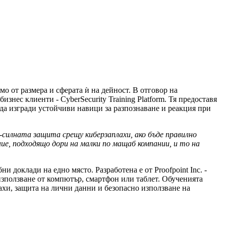
мо от размера и сферата ѝ на дейност. В отговор на
изнес клиенти - CyberSecurity Training Platform. Тя предоставя
да изгради устойчиви навици за разпознаване и реакция при
-силната защита срещу киберзаплахи, ако бъде правилно
ие, подходящо дори на малки по мащаб компании, и то на
и доклади на едно място. Разработена е от Proofpoint Inc. -
използване от компютър, смартфон или таблет. Обученията
хи, защита на лични данни и безопасно използване на