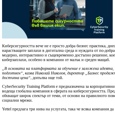
Киберсигурността вече не е просто добра бизнес практика, днес
нарастващите заплахи в дигитална среда и нуждата от по-добра з
модерно, интерактивно и същевременно достъпно решение, коет
киберзаплахи, особено в компании от малък и среден мащаб.
„В основата на платформата за обучение е заложена идеята, 
подготвен“, казва Николай Николов, директор „Бизнес продажб
достъпна цена“
, допълва още той.
CyberSecurity Training Platform е предназначена за корпоративн
водеща глобална компания в сферата на киберсигурността. Пред
обхващат широк спектър от теми, от основи на правилното пов
социални мрежи.
Yettel предлага три нива на услугата, така че всяка компания д