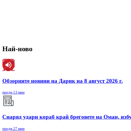
Най-ново
Обзорните новини на Дарик на 8 август 2026 г.
преди 13 мин
Снаряд удари кораб край бреговете на Оман, изб
преди 27 мин