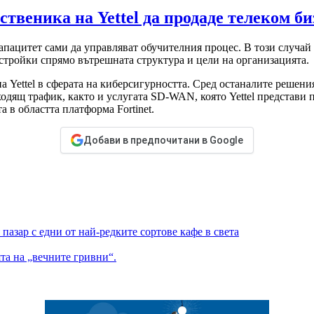
твеника на Yettel да продаде телеком б
пацитет сами да управляват обучителния процес. В този случай 
стройки спрямо вътрешната структура и цели на организацията.
на Yettel в сферата на киберсигурността. Сред останалите решения
ходящ трафик, както и услугата SD-WAN, която Yettel представи 
 в областта платформа Fortinet.
Добави в предпочитани в Google
пазар с едни от най-редките сортове кафе в света
та на „вечните гривни“.