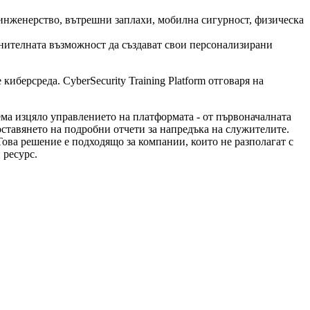
нженерство, вътрешни заплахи, мобилна сигурност, физическа
нителната възможност да създават свои персонализирани
иберсреда. CyberSecurity Training Platform отговаря на
ма изцяло управлението на платформата - от първоначалната
ставянето на подробни отчети за напредъка на служителите.
Това решение е подходящо за компании, които не разполагат с
 ресурс.