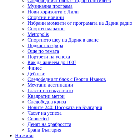
Следобедният блок с Тодор Пантилеев
Музикална програма
Нови хоризонти с Лили
Спортни новини
Избрани моменти от програмата на Дарик радио
Спортен маратон
Metropolis
Спортното шоу на Дарик в аванс
Подкаст в ефира
Още по темата
Портрети на успеха
Как да живеем до 100?
Финес
Дебатът
Следобедният блок с Георги Иванов
Мечтани дестинации
Гласът на изкуството
Квадратни метри
Следобедна криза
Новите 240: Посоката на България
Часът на успеха
Connected
Денят на храбростта
Бранд България
На живо