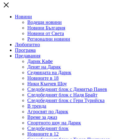
Новини
Водещи новини
Новини България
Новини от Света
Регионални новини
Любопитно
Програма
Предавания
Дарик Кафе
Денят на Дарик
Седмицата на Дарик
Новините в 18
Ники Кънчев Шоу
Следобедният блок с Димитър Панев
Следобедният блок с Надя Брайт
Следобедният блок с Гери Турийска
В тренда
Агросвят по Дарик
Време за джаз
Спортното шоу на Дарик
Следобедният блок
Новините в 12