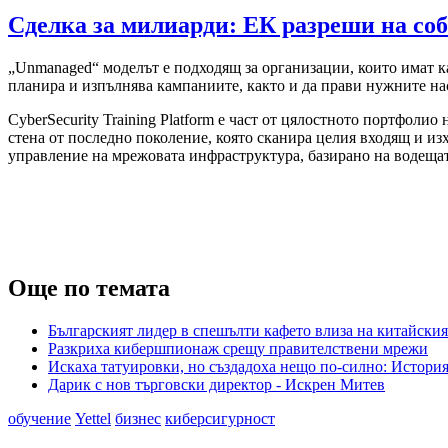
Сделка за милиарди: ЕК разреши на собс
„Unmanaged“ моделът е подходящ за организации, които имат ка
планира и изпълнява кампаниите, както и да прави нужните на
CyberSecurity Training Platform е част от цялостното портфолио 
стена от последно поколение, която сканира целия входящ и из
управление на мрежовата инфраструктура, базирано на водещата
Още по темата
Българският лидер в спешълти кафето влиза на китайския 
Разкриха кибершпионаж срещу правителствени мрежи
Искаха татуировки, но създадоха нещо по-силно: История
Дарик с нов търговски директор - Искрен Митев
обучение
Yettel
бизнес
киберсигурност