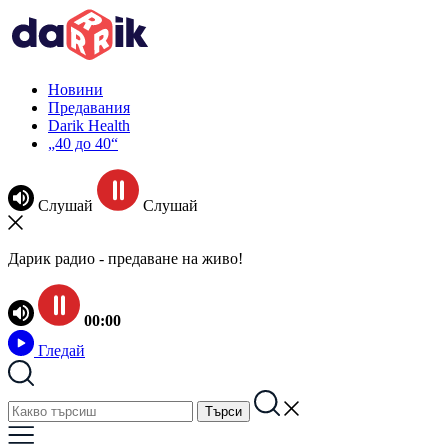
Новини
Предавания
Darik Health
„40 до 40“
Слушай
Слушай
Дарик радио - предаване на живо!
00:00
Гледай