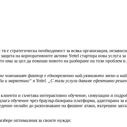
 тя е стратегическа необходимост за всяка организация, независи
ащита на корпоративните активи Yettel стартира нова услуга за б
о има за цел да повиши нивото на разбиране на този проблем и 
че човешкият фактор е едновременно най-уязвимото звено и най
и и маркетинг“ в Yettel. „С тази услуга даваме ефективно решен
и клиенти и съчетава интерактивно обучение, симулации и подробн
лага обучение чрез браузър-базирана платформа, адаптирана за 
едение онлайн до разпознаване на фишинг атаки, вътрешни запла
а избере оптималния за своите нужди: