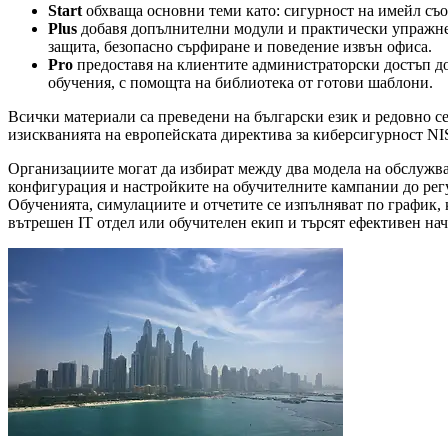
Start
обхваща основни теми като: сигурност на имейл съо
Plus
добавя допълнителни модули и практически упражне
защита, безопасно сърфиране и поведение извън офиса.
Pro
предоставя на клиентите администраторски достъп до
обучения, с помощта на библиотека от готови шаблони.
Всички материали са преведени на български език и редовно се а
изискванията на европейската директива за киберсигурност NIS
Организациите могат да избират между два модела на обслужва
конфигурация и настройките на обучителните кампании до рег
Обученията, симулациите и отчетите се изпълняват по график, 
вътрешен IT отдел или обучителен екип и търсят ефективен нач