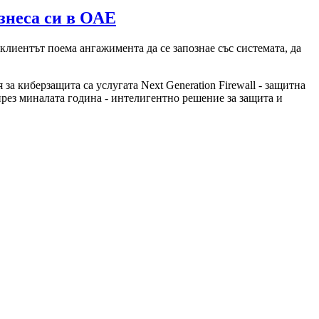
изнеса си в ОАЕ
клиентът поема ангажимента да се запознае със системата, да
 за киберзащита са услугата Next Generation Firewall - защитна
през миналата година - интелигентно решение за защита и