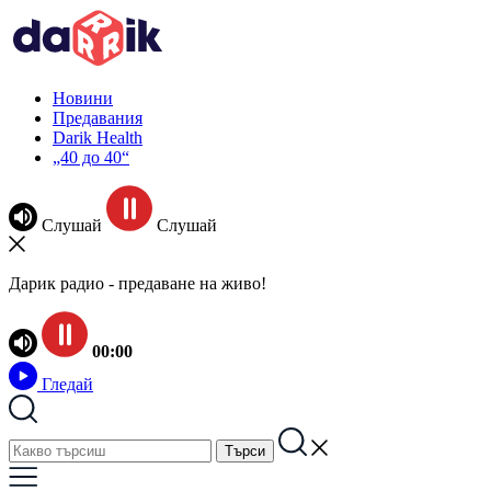
Новини
Предавания
Darik Health
„40 до 40“
Слушай
Слушай
Дарик радио - предаване на живо!
00:00
Гледай