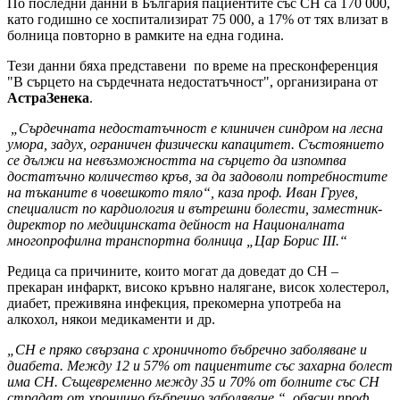
По последни данни в България пациентите със СН са 170 000,
като годишно се хоспитализират 75 000, а 17% от тях влизат в
болница повторно в рамките на една година.
Тези данни бяха представени по време на пресконференция
"В сърцето на сърдечната недостатъчност", организирана от
АстраЗенека
.
„Сърдечната недостатъчност е клиничен синдром на лесна
умора, задух, ограничен физически капацитет. Състоянието
се дължи на невъзможността на сърцето да изпомпва
достатъчно количество кръв, за да задоволи потребностите
на тъканите в човешкото тяло“, каза проф. Иван Груев,
специалист по кардиология и вътрешни болести, заместник-
директор по медицинската дейност на Националната
многопрофилна транспортна болница „Цар Борис ІІІ.“
Редица са причините, които могат да доведат до СН –
прекаран инфаркт, високо кръвно налягане, висок холестерол,
диабет, преживяна инфекция, прекомерна употреба на
алкохол, някои медикаменти и др.
„СН е пряко свързана с хроничното бъбречно заболяване и
диабета. Между 12 и 57% от пациентите със захарна болест
има СН. Същевременно между 35 и 70% от болните със СН
страдат от хронично бъбречно заболяване.“, обясни проф.