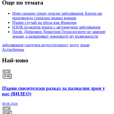
Още по темата
Ново оръжие срещу опасни заболявания: Кипър ще
произвежда стерилни мъжки комари
Първи случай на ебола във Франция
НЗОК подкрепя хората с автоимунни заболявания
Проф. Добромир Димитров:Технологиите не заменят
лекаря, а разширяват човешките му възможности
заболявания
сърдечна недостатъчност
задух
лекар
АстраЗенека
Най-ново
Първи свидетелски разказ за падналия дрон у
нас (ВИДЕО)
08.08.2026