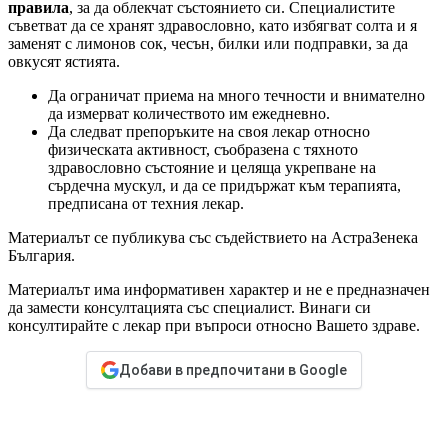
правила
, за да облекчат състоянието си. Специалистите
съветват да се хранят здравословно, като избягват солта и я
заменят с лимонов сок, чесън, билки или подправки, за да
овкусят ястията.
Да ограничат приема на много течности и внимателно
да измерват количеството им ежедневно.
Да следват препоръките на своя лекар относно
физическата активност, съобразена с тяхното
здравословно състояние и целяща укрепване на
сърдечна мускул, и да се придържат към терапията,
предписана от техния лекар.
Материалът се публикува със съдействието на АстраЗенека
България.
Материалът има информативен характер и не е предназначен
да замести консултацията със специалист. Винаги си
консултирайте с лекар при въпроси относно Вашето здраве.
Добави в предпочитани в Google