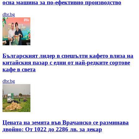
осна машина за по-ефективно производство
dbr.bg
Българският лидер в спешълти кафето влиза на
китайския пазар с едни от най-редките сортове
кафе в света
dbr.bg
Цената на земята във Врачанско се разминава
двойно: От 1022 до 2286 лв. за декар