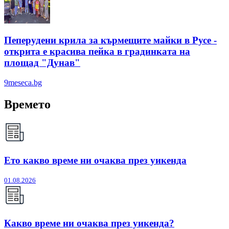
Пеперудени крила за кърмещите майки в Русе -
открита е красива пейка в градинката на
площад "Дунав"
9meseca.bg
Времето
Ето какво време ни очаква през уикенда
01.08.2026
Какво време ни очаква през уикенда?