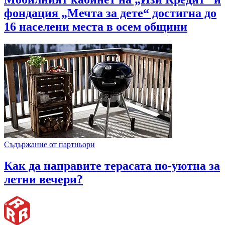
фондация „Мечта за дете“ достигна до
16 населени места в осем общини
Съдържание от партньори
Как да направите терасата по-уютна за
летни вечери?