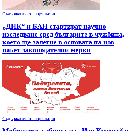
Съдържание от партньори
„ДНК“ и БАН стартират научно
изследване сред българите в чужбина,
което ще залегне в основата на нов
пакет законодателни мерки
Съдържание от партньори
Мобилният кабинет на „Изи Кредит“ и