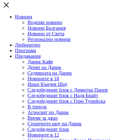
Новини
Водещи новини
Новини България
Новини от Света
Регионални новини
Любопитно
Програма
Предавания
Дарик Кафе
Денят на Дарик
Седмицата на Дарик
Новините в 18
Ники Кънчев Шоу
Следобедният блок с Димитър Панев
Следобедният блок с Надя Брайт
Следобедният блок с Гери Турийска
В тренда
Агросвят по Дарик
Време за джаз
Спортното шоу на Дарик
Следобедният блок
Новините в 12