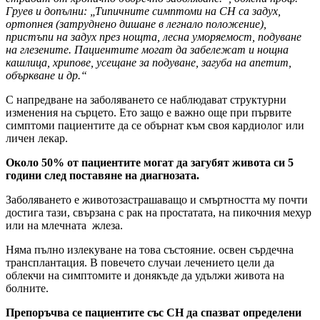
Груев и допълни: „Типичните симптоми на СН са задух,
ортопнея (затруднено дишане в легнало положение),
пристъпи на задух през нощта, лесна уморяемост, подуване
на глезените. Пациентите могат да забележат и нощна
кашлица, хрипове, усещане за подуване, загуба на апетит,
объркване и др.“
С напредване на заболяването се наблюдават структурни
изменения на сърцето. Ето защо е важно още при първите
симптоми пациентите да се обърнат към своя кардиолог или
личен лекар.
Около 50% от пациентите могат да загубят живота си 5
години след поставяне на диагнозата.
Заболяването е животозастрашаващо и смъртността му почти
достига тази, свързана с рак на простатата, на пикочния мехур
или на млечната жлеза.
Няма пълно излекуване на това състояние. освен сърдечна
трансплантация. В повечето случаи лечението цели да
облекчи на симптомите и донякъде да удължи живота на
бoлните.
Препоръчва се пациентите със СН да спазват определени