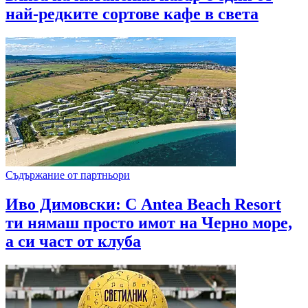
най-редките сортове кафе в света
Съдържание от партньори
Иво Димовски: С Antea Beach Resort
ти нямаш просто имот на Черно море,
а си част от клуба