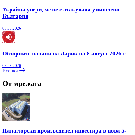
Украйна увери, че не е атакувала умишлено
България
08.08.2026
Обзорните новини на Дарик на 8 август 2026 г.
08.08.2026
Всички
От мрежата
Панагюрски производител инвестира в нова 5-