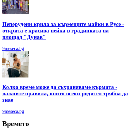
Пеперудени крила за кърмещите майки в Русе -
открита е красива пейка в градинката на
площад "Дунав"
9meseca.bg
Колко време може да съхраняваме кърмата -
важните правила, които всеки родител трябва да
знае
9meseca.bg
Времето