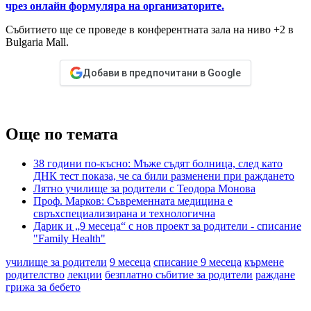
чрез онлайн формуляра на организаторите.
Събитието ще се проведе в конферентната зала на ниво +2 в
Bulgaria Mall.
Добави в предпочитани в Google
Още по темата
38 години по-късно: Мъже съдят болница, след като
ДНК тест показа, че са били разменени при раждането
Лятно училище за родители с Теодора Монова
Проф. Марков: Съвременната медицина е
свръхспециализирана и технологична
Дарик и „9 месеца“ с нов проект за родители - списание
"Family Health"
училище за родители
9 месеца
списание 9 месеца
кърмене
родителство
лекции
безплатно събитие за родители
раждане
грижа за бебето