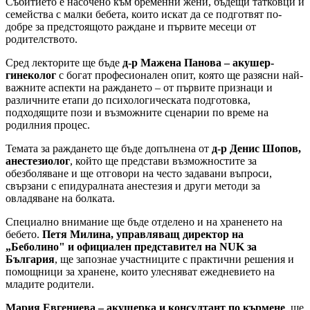
Събитието е насочено към бременни жени, бъдещи татковци и
семейства с малки бебета, които искат да се подготвят по-
добре за предстоящото раждане и първите месеци от
родителството.
Сред лекторите ще бъде
д-р Мажена Панова – акушер-
гинеколог
с богат професионален опит, която ще разясни най-
важните аспекти на раждането – от първите признаци и
различните етапи до психологическата подготовка,
подходящите пози и възможните сценарии по време на
родилния процес.
Темата за раждането ще бъде допълнена от
д-р Денис Шопов,
анестезиолог
, който ще представи възможностите за
обезболяване и ще отговори на често задавани въпроси,
свързани с епидуралната анестезия и други методи за
овладяване на болката.
Специално внимание ще бъде отделено и на храненето на
бебето.
Петя Милина, управляващ директор на
„Беболино" и официален представител на NUK за
България
, ще запознае участниците с практични решения и
помощници за хранене, които улесняват ежедневието на
младите родители.
Мария Евгениева – акушерка и консултант по кърмене
, ще