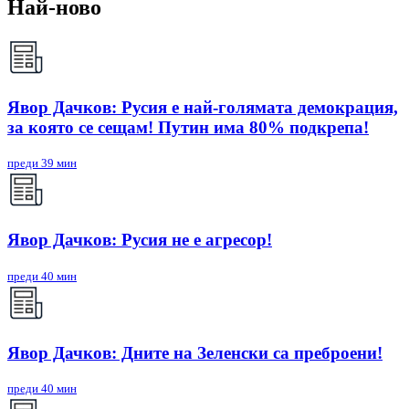
Най-ново
Явор Дачков: Русия е най-голямата демокрация,
за която се сещам! Путин има 80% подкрепа!
преди 39 мин
Явор Дачков: Русия не е агресор!
преди 40 мин
Явор Дачков: Дните на Зеленски са преброени!
преди 40 мин