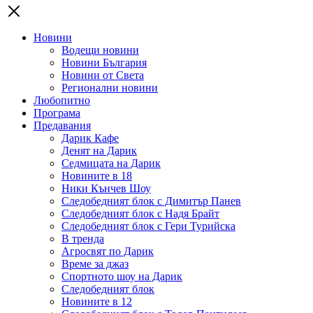
Новини
Водещи новини
Новини България
Новини от Света
Регионални новини
Любопитно
Програма
Предавания
Дарик Кафе
Денят на Дарик
Седмицата на Дарик
Новините в 18
Ники Кънчев Шоу
Следобедният блок с Димитър Панев
Следобедният блок с Надя Брайт
Следобедният блок с Гери Турийска
В тренда
Агросвят по Дарик
Време за джаз
Спортното шоу на Дарик
Следобедният блок
Новините в 12