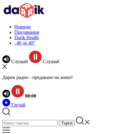
Новини
Предавания
Darik Health
„40 до 40“
Слушай
Слушай
Дарик радио - предаване на живо!
00:00
Гледай