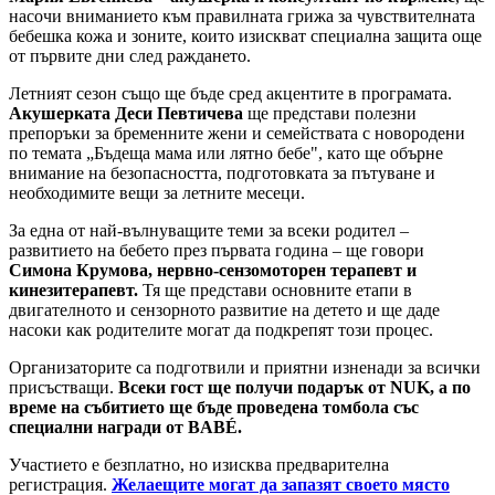
насочи вниманието към правилната грижа за чувствителната
бебешка кожа и зоните, които изискват специална защита още
от първите дни след раждането.
Летният сезон също ще бъде сред акцентите в програмата.
Акушерката Деси Певтичева
ще представи полезни
препоръки за бременните жени и семействата с новородени
по темата „Бъдеща мама или лятно бебе", като ще обърне
внимание на безопасността, подготовката за пътуване и
необходимите вещи за летните месеци.
За една от най-вълнуващите теми за всеки родител –
развитието на бебето през първата година – ще говори
Симона Крумова, нервно-сензомоторен терапевт и
кинезитерапевт.
Тя ще представи основните етапи в
двигателното и сензорното развитие на детето и ще даде
насоки как родителите могат да подкрепят този процес.
Организаторите са подготвили и приятни изненади за всички
присъстващи.
Всеки гост ще получи подарък от NUK, а по
време на събитието ще бъде проведена томбола със
специални награди от BABÉ.
Участието е безплатно, но изисква предварителна
регистрация.
Желаещите могат да запазят своето място