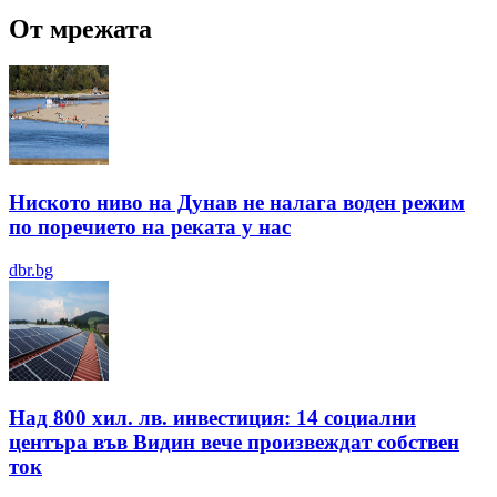
От мрежата
Ниското ниво на Дунав не налага воден режим
по поречието на реката у нас
dbr.bg
Над 800 хил. лв. инвестиция: 14 социални
центъра във Видин вече произвеждат собствен
ток