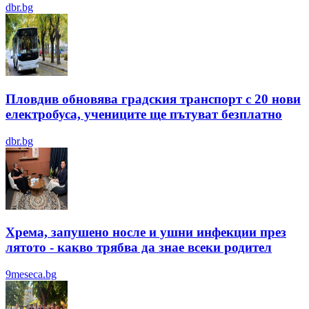
dbr.bg
Пловдив обновява градския транспорт с 20 нови
електробуса, учениците ще пътуват безплатно
dbr.bg
Хрема, запушено носле и ушни инфекции през
лятотo - какво трябва да знае всеки родител
9meseca.bg