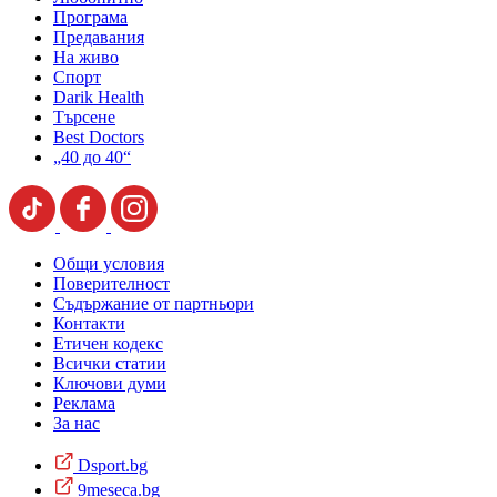
Програма
Предавания
На живо
Спорт
Darik Health
Търсене
Best Doctors
„40 до 40“
Общи условия
Поверителност
Съдържание от партньори
Контакти
Етичен кодекс
Всички статии
Ключови думи
Реклама
За нас
Dsport.bg
9meseca.bg