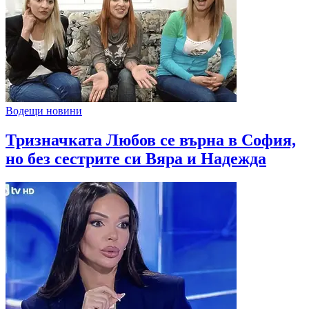
Водещи новини
Тризначката Любов се върна в София,
но без сестрите си Вяра и Надежда