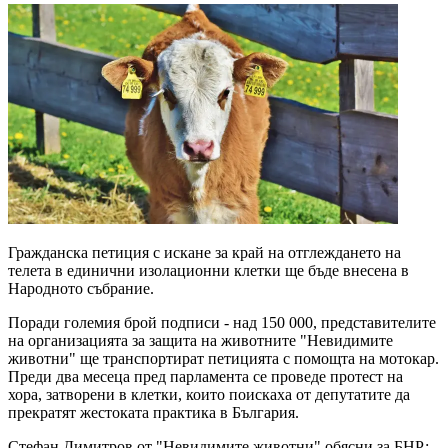
Гражданска петиция с искане за край на отглеждането на
телета в единични изолационни клетки ще бъде внесена в
Народното събрание.
Поради големия брой подписи - над 150 000, представителите
на организацията за защита на животните "Невидимите
животни" ще транспортират петицията с помощта на мотокар.
Преди два месеца пред парламента се проведе протест на
хора, затворени в клетки, които поискаха от депутатите да
прекратят жестоката практика в България.
Стефан Димитров от "Невидимите животни" обясни за БНР: