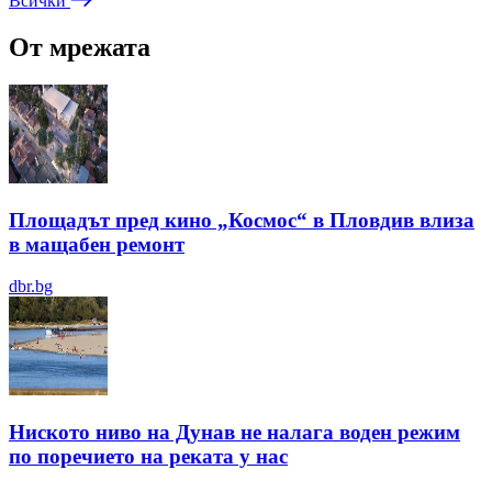
Всички
От мрежата
Площадът пред кино „Космос“ в Пловдив влиза
в мащабен ремонт
dbr.bg
Ниското ниво на Дунав не налага воден режим
по поречието на реката у нас