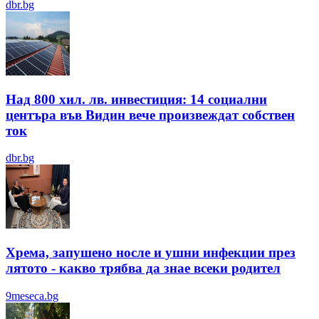
dbr.bg
Над 800 хил. лв. инвестиция: 14 социални
центъра във Видин вече произвеждат собствен
ток
dbr.bg
Хрема, запушено носле и ушни инфекции през
лятотo - какво трябва да знае всеки родител
9meseca.bg