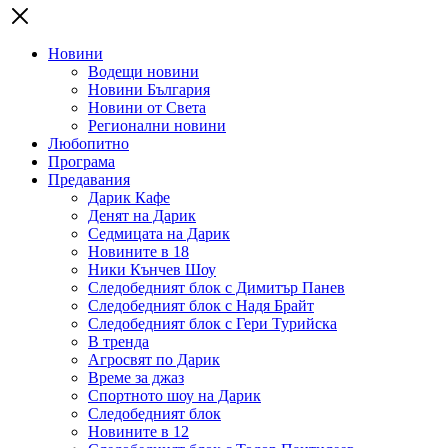
Новини
Водещи новини
Новини България
Новини от Света
Регионални новини
Любопитно
Програма
Предавания
Дарик Кафе
Денят на Дарик
Седмицата на Дарик
Новините в 18
Ники Кънчев Шоу
Следобедният блок с Димитър Панев
Следобедният блок с Надя Брайт
Следобедният блок с Гери Турийска
В тренда
Агросвят по Дарик
Време за джаз
Спортното шоу на Дарик
Следобедният блок
Новините в 12