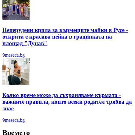
Пеперудени крила за кърмещите майки в Русе -
открита е красива пейка в градинката на
площад "Дунав"
9meseca.bg
Колко време може да съхраняваме кърмата -
важните правила, които всеки родител трябва да
знае
9meseca.bg
Времето