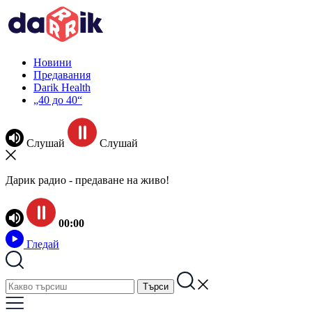
Новини
Предавания
Darik Health
„40 до 40“
Слушай
Слушай
Дарик радио - предаване на живо!
00:00
Гледай