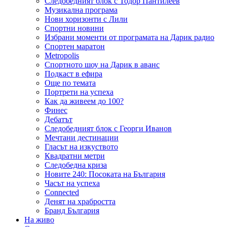
Следобедният блок с Тодор Пантилеев
Музикална програма
Нови хоризонти с Лили
Спортни новини
Избрани моменти от програмата на Дарик радио
Спортен маратон
Metropolis
Спортното шоу на Дарик в аванс
Подкаст в ефира
Още по темата
Портрети на успеха
Как да живеем до 100?
Финес
Дебатът
Следобедният блок с Георги Иванов
Мечтани дестинации
Гласът на изкуството
Квадратни метри
Следобедна криза
Новите 240: Посоката на България
Часът на успеха
Connected
Денят на храбростта
Бранд България
На живо