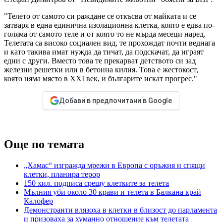
"Телето от самото си раждане се откъсва от майката и се
затваря в една единична изолационна клетка, която е едва по-
голяма от самото теле и от която то не мърда месеци наред.
Телетата са високо социален вид, те прохождат почти веднага
и като такива имат нужда да тичат, да подскачат, да играят
едни с други. Вместо това те прекарват детството си зад
железни решетки или в бетонна килия. Това е жестокост,
която няма място в XXI век, и българите искат прогрес."
Добави в предпочитани в Google
Още по темата
„Хамас“ изгражда мрежи в Европа с оръжия и спящи
клетки, планира терор
150 хил. подписа срещу клетките за телета
Мълния уби около 30 крави и телета в Балкана край
Калофер
Демонстранти влязоха в клетки в близост до парламента
и призоваха за хуманно отношение към телетата