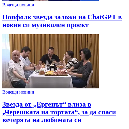
Водещи новини
Попфолк звезда заложи на ChatGPT в
новия си музикален проект
Водещи новини
Звезда от „Ергенът“ влиза в
„Черешката на тортата“, за да спаси
вечерята на любимата си