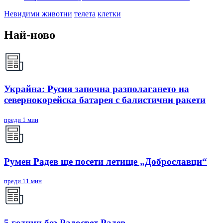
Невидими животни
телета
клетки
Най-ново
Украйна: Русия започна разполагането на
севернокорейска батарея с балистични ракети
преди 1 мин
Румен Радев ще посети летище „Доброславци“
преди 11 мин
5 години без Радосвет Радев