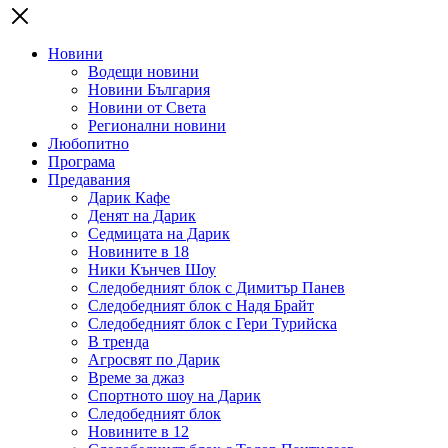
Новини
Водещи новини
Новини България
Новини от Света
Регионални новини
Любопитно
Програма
Предавания
Дарик Кафе
Денят на Дарик
Седмицата на Дарик
Новините в 18
Ники Кънчев Шоу
Следобедният блок с Димитър Панев
Следобедният блок с Надя Брайт
Следобедният блок с Гери Турийска
В тренда
Агросвят по Дарик
Време за джаз
Спортното шоу на Дарик
Следобедният блок
Новините в 12