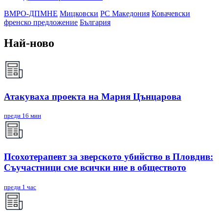
ВМРО-ДПМНЕ
Мицковски
РС Македония
Ковачевски
френско предложение
България
Най-ново
Атакуваха проекта на Мария Цънцарова
преди 16 мин
Псохотерапевт за зверското убийство в Пловдив:
Съучастници сме всички ние в обществото
преди 1 час