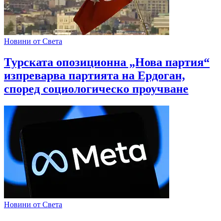
Новини от Света
Турската опозиционна „Нова партия“
изпреварва партията на Ердоган,
според социологическо проучване
Новини от Света