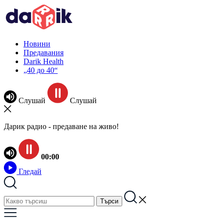
Новини
Предавания
Darik Health
„40 до 40“
Слушай
Слушай
Дарик радио - предаване на живо!
00:00
Гледай