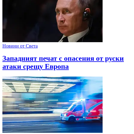
Новини от Света
Западният печат с опасения от руски
атаки срещу Европа