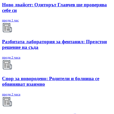
Ново двайсет: Одиторът Главчев ще проверява
себе си
преди 1 час
Разбитата лаборатория за фентанил: Предстои
решение на съда
преди 2 часа
Спор за новородено: Родители и болница се
обвиняват взаимно
преди 2 часа