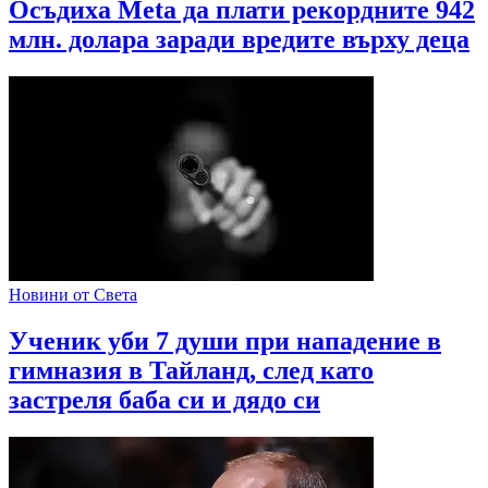
Осъдиха Meta да плати рекордните 942
млн. долара заради вредите върху деца
Новини от Света
Ученик уби 7 души при нападение в
гимназия в Тайланд, след като
застреля баба си и дядо си