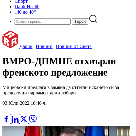
Спорт
Darik Health
„40 до 40“
Дарик
|
Новини
|
Новини от Света
ВМРО-ДПМНЕ отхвърли
френското предложение
Мицковски предлага в замяна да оттегли искането си за
предсрочни парламентарни избори
03 Юли 2022 18:46 ч.