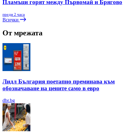
Пламъци горят между Първомай и Брягово
преди 2 часа
Всички
От мрежата
Лидл България поетапно преминава към
обозначаване на цените само в евро
dbr.bg