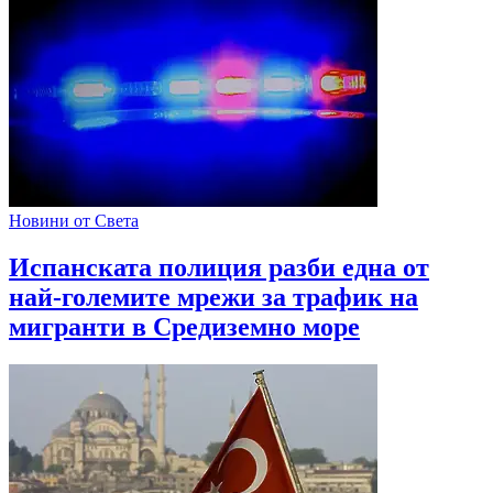
Новини от Света
Испанската полиция разби една от
най-големите мрежи за трафик на
мигранти в Средиземно море