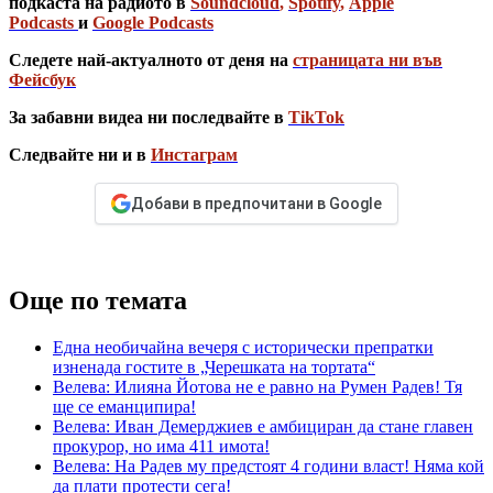
подкаста на радиото в
Soundcloud
,
Spotify
,
Apple
Podcasts
и
Google Podcasts
Следете най-актуалното от деня на
страницата ни във
Фейсбук
За забавни видеа ни последвайте в
TikTok
Следвайте ни и в
Инстаграм
Добави в предпочитани в Google
Още по темата
Една необичайна вечеря с исторически препратки
изненада гостите в „Черешката на тортата“
Велева: Илияна Йотова не е равно на Румен Радев! Тя
ще се еманципира!
Велева: Иван Демерджиев е амбициран да стане главен
прокурор, но има 411 имота!
Велева: На Радев му предстоят 4 години власт! Няма кой
да плати протести сега!