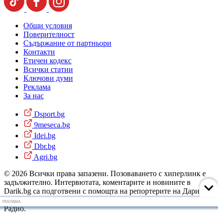
Общи условия
Поверителност
Съдържание от партньори
Контакти
Етичен кодекс
Всички статии
Ключови думи
Реклама
За нас
Dsport.bg
9meseca.bg
Idei.bg
Dbr.bg
Agri.bg
© 2026 Всички права запазени. Позоваването с хиперлинк е
задължително. Интервютата, коментарите и новините в
Darik.bg са подготвени с помощта на репортерите на Дарик
Радио и новинарските емисии на радиото. Снимки: Дарик
РЕКЛАМА
Радио.