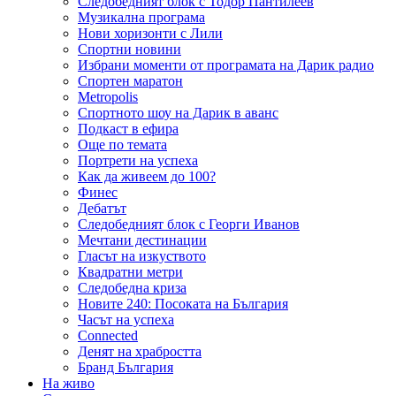
Следобедният блок с Тодор Пантилеев
Музикална програма
Нови хоризонти с Лили
Спортни новини
Избрани моменти от програмата на Дарик радио
Спортен маратон
Metropolis
Спортното шоу на Дарик в аванс
Подкаст в ефира
Още по темата
Портрети на успеха
Как да живеем до 100?
Финес
Дебатът
Следобедният блок с Георги Иванов
Мечтани дестинации
Гласът на изкуството
Квадратни метри
Следобедна криза
Новите 240: Посоката на България
Часът на успеха
Connected
Денят на храбростта
Бранд България
На живо