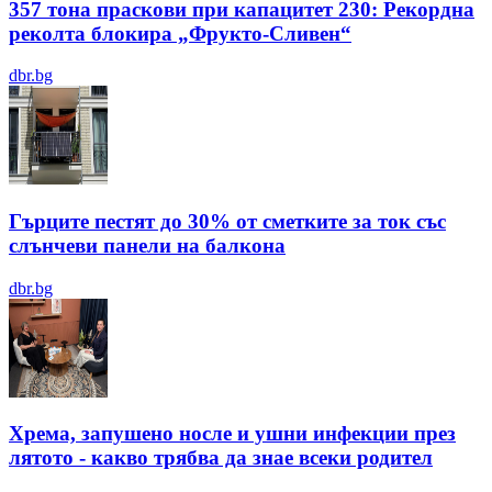
357 тона праскови при капацитет 230: Рекордна
реколта блокира „Фрукто-Сливен“
dbr.bg
Гърците пестят до 30% от сметките за ток със
слънчеви панели на балкона
dbr.bg
Хрема, запушено носле и ушни инфекции през
лятотo - какво трябва да знае всеки родител