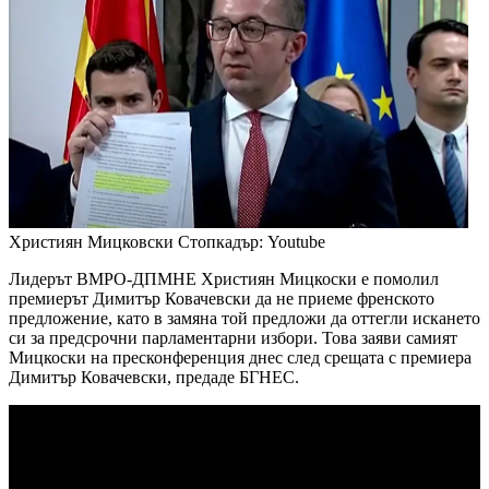
Християн Мицковски
Стопкадър: Youtube
Лидерът ВМРО-ДПМНЕ Християн Мицкоски е помолил
премиерът Димитър Ковачевски да не приеме френското
предложение, като в замяна той предложи да оттегли искането
си за предсрочни парламентарни избори. Това заяви самият
Мицкоски на пресконференция днес след срещата с премиера
Димитър Ковачевски, предаде БГНЕС.