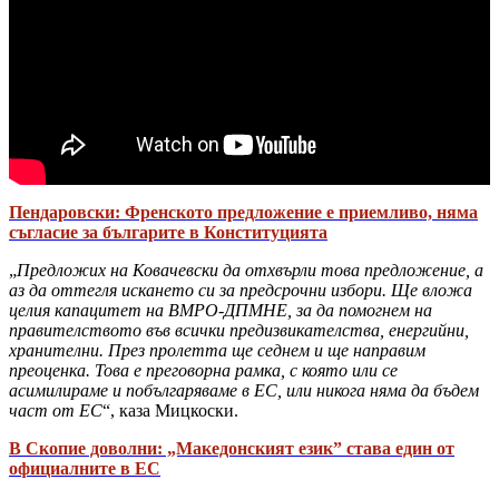
Пендаровски: Френското предложение е приемливо, няма
съгласие за българите в Конституцията
„
Предложих на Ковачевски да отхвърли това предложение, а
аз да оттегля искането си за предсрочни избори. Ще вложа
целия капацитет на ВМРО-ДПМНЕ, за да помогнем на
правителството във всички предизвикателства, енергийни,
хранителни. През пролетта ще седнем и ще направим
преоценка. Това е преговорна рамка, с която или се
асимилираме и побългаряваме в ЕС, или никога няма да бъдем
част от ЕС
“, каза Мицкоски.
В Скопие доволни: „Македонският език” става един от
официалните в ЕС