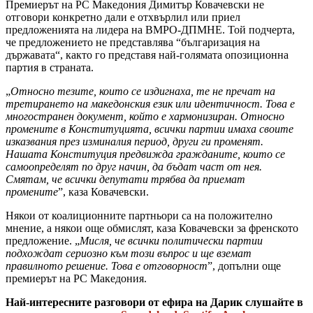
Премиерът на РС Македония Димитър Ковачевски не
отговори конкретно дали е отхвърлил или приел
предложенията на лидера на ВМРО-ДПМНЕ. Той подчерта,
че предложението не представлява “българизация на
държавата“, както го представя най-голямата опозиционна
партия в страната.
„
Относно тезите, които се издигнаха, те не пречат на
третирането на македонския език или идентичност. Това е
многостранен документ, който е хармонизиран. Относно
промените в Конституцията, всички партии имаха своите
изказвания през изминалия период, други ги променят.
Нашата Конституция предвижда гражданите, които се
самоопределят по друг начин, да бъдат част от нея.
Смятам, че всички депутати трябва да приемат
промените
”, каза Ковачевски.
Някои от коалиционните партньори са на положително
мнение, а някои още обмислят, каза Ковачевски за френското
предложение. „
Мисля, че всички политически партии
подхождат сериозно към този въпрос и ще вземат
правилното решение. Това е отговорност
”, допълни още
премиерът на РС Македония.
Най-интересните разговори от ефира на Дарик слушайте в