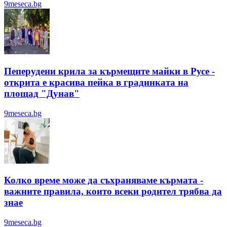
9meseca.bg
Пеперудени крила за кърмещите майки в Русе -
открита е красива пейка в градинката на
площад "Дунав"
9meseca.bg
Колко време може да съхраняваме кърмата -
важните правила, които всеки родител трябва да
знае
9meseca.bg