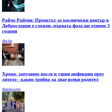
Райчо Райчев: Проектът за космически център в
Доброславци е сложен, първата фаза ще отнеме 3
години
dbr.bg
Хрема, запушено носле и ушни инфекции през
лятотo - какво трябва да знае всеки родител
9meseca.bg