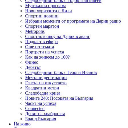
Следобедният блок с Тодор Пантилеев
Музикална програма
Нови хоризонти с Лили
Спортни новини
Избрани моменти от програмата на Дарик радио
Спортен маратон
Metropolis
Спортното шоу на Дарик в аванс
Подкаст в ефира
Още по темата
Портрети на успеха
Как да живеем до 100?
Финес
Дебатът
Следобедният блок с Георги Иванов
Мечтани дестинации
Гласът на изкуството
Квадратни метри
Следобедна криза
Новите 240: Посоката на България
Часът на успеха
Connected
Денят на храбростта
Бранд България
На живо