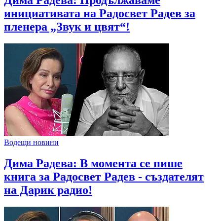
инициативата на Радосвет Радев за
пленера „Звук и цвят“!
Водещи новини
Дима Радева: В момента се пише
книга за Радосвет Радев - създателят
на Дарик радио!