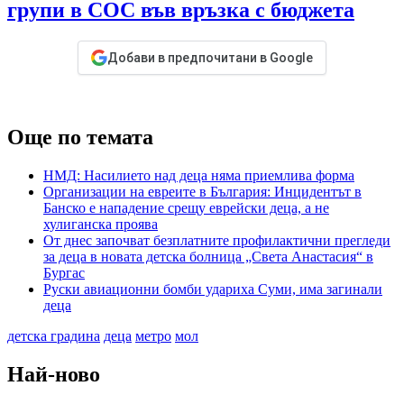
групи в СОС във връзка с бюджета
Добави в предпочитани в Google
Още по темата
НМД: Насилието над деца няма приемлива форма
Организации на евреите в България: Инцидентът в
Банско е нападение срещу еврейски деца, а не
хулиганска проява
От днес започват безплатните профилактични прегледи
за деца в новата детска болница „Света Анастасия“ в
Бургас
Руски авиационни бомби удариха Суми, има загинали
деца
детска градина
деца
метро
мол
Най-ново