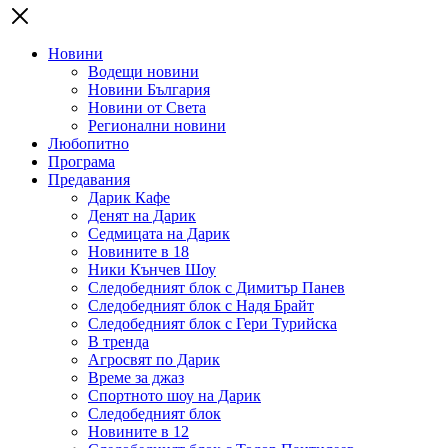
Новини
Водещи новини
Новини България
Новини от Света
Регионални новини
Любопитно
Програма
Предавания
Дарик Кафе
Денят на Дарик
Седмицата на Дарик
Новините в 18
Ники Кънчев Шоу
Следобедният блок с Димитър Панев
Следобедният блок с Надя Брайт
Следобедният блок с Гери Турийска
В тренда
Агросвят по Дарик
Време за джаз
Спортното шоу на Дарик
Следобедният блок
Новините в 12