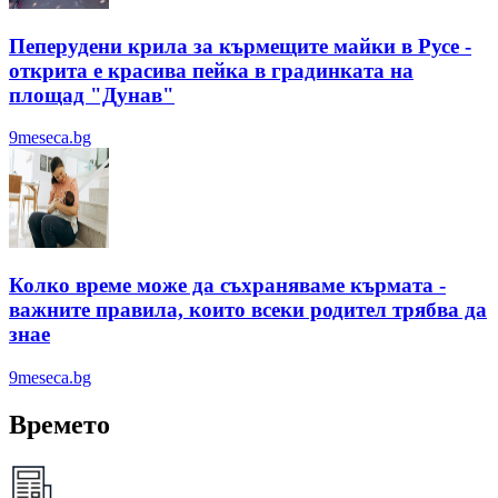
Пеперудени крила за кърмещите майки в Русе -
открита е красива пейка в градинката на
площад "Дунав"
9meseca.bg
Колко време може да съхраняваме кърмата -
важните правила, които всеки родител трябва да
знае
9meseca.bg
Времето