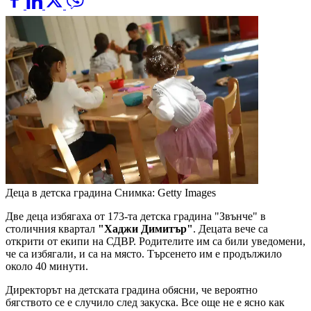
Деца в детска градина
Снимка: Getty Images
Две деца избягаха от 173-та детска градина "Звънче" в
столичния квартал
"Хаджи Димитър"
. Децата вече са
открити от екипи на СДВР. Родителите им са били уведомени,
че са избягали, и са на място. Търсенето им е продължило
около 40 минути.
Директорът на детската градина обясни, че вероятно
бягството се е случило след закуска. Все още не е ясно как