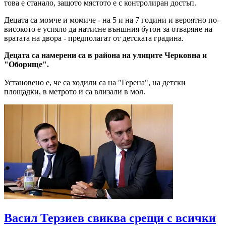
това е станало, защото мястото е с контролиран достъп.
Децата са момче и момиче - на 5 и на 7 години и вероятно по-
високото е успяло да натисне външния бутон за отваряне на
вратата на двора - предполагат от детската градина.
Децата са намерени са в района на улиците Черковна и
"Оборище".
Установено е, че са ходили са на "Герена", на детски
площадки, в метрото и са влизали в мол.
Васил Терзиев свиква срещи с всички