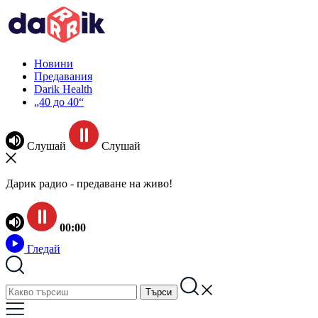
Новини
Предавания
Darik Health
„40 до 40“
Слушай
Слушай
Дарик радио - предаване на живо!
00:00
Гледай