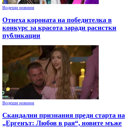
Водещи новини
Отнеха короната на победителка в
конкурс за красота заради расистки
публикации
Водещи новини
Скандални признания преди старта на
„Ергенът: Любов в рая“, новите мъже