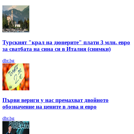
Турският "крал на дюнерите" плати 3 млн. евро
за сватбата на сина си в Италия (снимки)
dbr.bg
Първи вериги у нас премахват двойното
обозначение на цените в лева и евро
dbr.bg