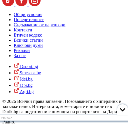
Общи условия
Поверителност
Съдържание от партньори
Контакти
Етичен кодекс
Всички статии
Ключови думи
Реклама
За нас
Dsport.bg
9meseca.bg
Idei.bg
Dbr.bg
Agri.bg
© 2026 Всички права запазени. Позоваването с хиперлинк е
задължително. Интервютата, коментарите и новините в
Darik.bg са подготвени с помощта на репортерите на Дарик
Радио и новинарските емисии на радиото. Снимки: Дарик
РЕКЛАМА
Радио.