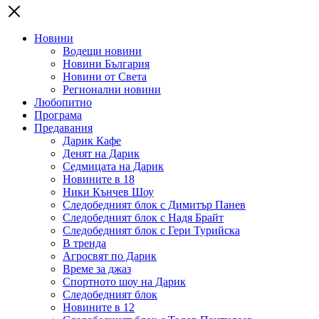
Новини
Водещи новини
Новини България
Новини от Света
Регионални новини
Любопитно
Програма
Предавания
Дарик Кафе
Денят на Дарик
Седмицата на Дарик
Новините в 18
Ники Кънчев Шоу
Следобедният блок с Димитър Панев
Следобедният блок с Надя Брайт
Следобедният блок с Гери Турийска
В тренда
Агросвят по Дарик
Време за джаз
Спортното шоу на Дарик
Следобедният блок
Новините в 12