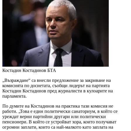
Костадин Костадинов
БТА
„Възраждане“ са внесли предложение за закриване на
комисията по досиетата, съобщи лидерът на партията
Костадин Костадинов пред журналисти в кулоарите на
парламента.
По думите на Костадинов на практика тази комисия не
работи. „Това е един политически санаториум, в който се
уреждат верни партийни другари или политически
пенсионери. В който се устройват хора, които получават
огромни заплати, които са най-малкото като заплата на