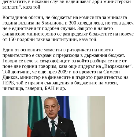
депутатите, в някакви случаи надвишават дори министерски
заплати“, каза той.
Костадинов обясни, че бюджетът на комисията за миналата
година възлиза на 5 милиона и 300 хиляди лева, но това далеч
не е единственият подобен случай. Защото в нашето
финансово министерство се разпределят бюджетите на повече
от 150 подобни такива институции, каза той.
Един от основните моменти в риториката на новото
правителство е свързан с преразхода в държавния бюджет.
Говори се вече за свърхдефицит, за който разбира се ние от
поне две години говорим, каза още лидерът на „Възраждане“.
Той допълни, че още през 2009 г. по времето на Симеон
Дянков, министър на финансите в първото правителство на
ГЕРБ, той е правил съкращения в бюджетите на музеи,
читалища, галерии, БАН и др.