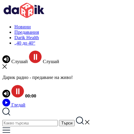
Новини
Предавания
Darik Health
„40 до 40“
Слушай
Слушай
Дарик радио - предаване на живо!
00:00
Гледай