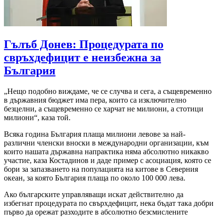
Гълъб Донев: Процедурата по
свръхдефицит е неизбежна за
България
„Нещо подобно виждаме, че се случва и сега, а същевременно
в държавния бюджет има пера, които са изключително
безцелни, а същевременно се харчат не милиони, а стотици
милиони“, каза той.
Всяка година България плаща милиони левове за най-
различни членски вноски в международни организации, към
които нашата държавна напрактика няма абсолютно никакво
участие, каза Костадинов и даде пример с асоциация, която се
бори за запазването на популацията на китове в Северния
океан, за която България плаща по около 100 000 лева.
Ако българските управляващи искат действително да
избегнат процедурата по свърхдефицит, нека бъдат така добри
първо да орежат разходите в абсолютно безсмислените