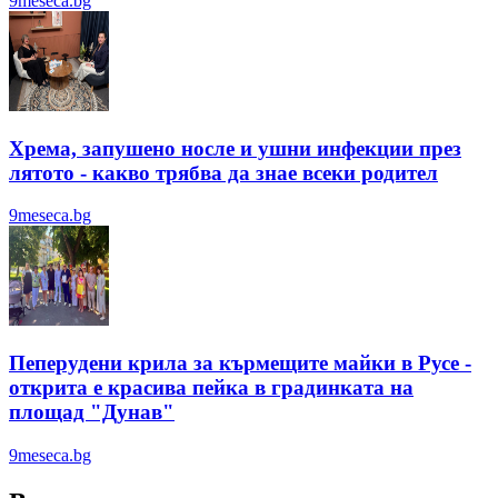
9meseca.bg
Хрема, запушено носле и ушни инфекции през
лятотo - какво трябва да знае всеки родител
9meseca.bg
Пеперудени крила за кърмещите майки в Русе -
открита е красива пейка в градинката на
площад "Дунав"
9meseca.bg