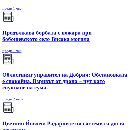
преди 1 час
Продължава борбата с пожара при
бобошевското село Висока могила
преди 1 час
Областният управител на Добрич: Обстановката
е спокойна. Взривът от дрона – чут като
спукване на гума.
преди 2 часа
Цветлин Йовчев: Радарните ни системи са доста
остарели