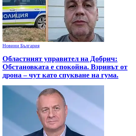
Новини България
Областният управител на Добрич:
Обстановката е спокойна. Взривът от
дрона – чут като спукване на гума.