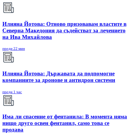
Илияна Йотова: Отново призовавам властите в
Северна Македония да съдействат за лечението
на Ива Михайлова
преди 22 мин
Илияна Йотова: Държавата да подпомогне
компаниите за дронове и антидрон системи
преди 1 час
Има ли спасение от фентанила: В момента няма
нищо друго освен фентанил, само това се
продава