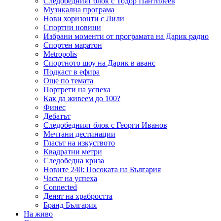
Следобедният блок с Тодор Пантилеев
Музикална програма
Нови хоризонти с Лили
Спортни новини
Избрани моменти от програмата на Дарик радио
Спортен маратон
Metropolis
Спортното шоу на Дарик в аванс
Подкаст в ефира
Още по темата
Портрети на успеха
Как да живеем до 100?
Финес
Дебатът
Следобедният блок с Георги Иванов
Мечтани дестинации
Гласът на изкуството
Квадратни метри
Следобедна криза
Новите 240: Посоката на България
Часът на успеха
Connected
Денят на храбростта
Бранд България
На живо