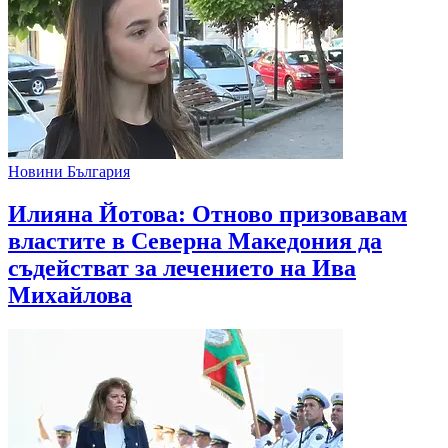
Новини България
Илияна Йотова: Отново призовавам
властите в Северна Македония да
съдействат за лечението на Ива
Михайлова