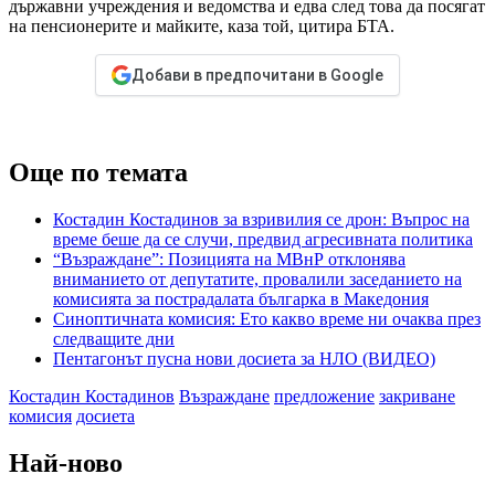
държавни учреждения и ведомства и едва след това да посягат
на пенсионерите и майките, каза той, цитира БТА.
Добави в предпочитани в Google
Още по темата
Костадин Костадинов за взривилия се дрон: Въпрос на
време беше да се случи, предвид агресивната политика
“Възраждане”: Позицията на МВнР отклонява
вниманието от депутатите, провалили заседанието на
комисията за пострадалата българка в Македония
Синоптичната комисия: Ето какво време ни очаква през
следващите дни
Пентагонът пусна нови досиета за НЛО (ВИДЕО)
Костадин Костадинов
Възраждане
предложение
закриване
комисия
досиета
Най-ново