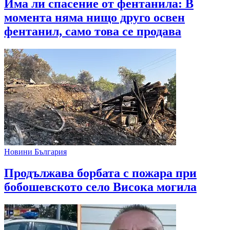
Има ли спасение от фентанила: В
момента няма нищо друго освен
фентанил, само това се продава
Новини България
Продължава борбата с пожара при
бобошевското село Висока могила