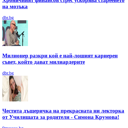
Хроничният финансов стрес ускорява стареенето
на мозъка
dbr.bg
Милионер разкри кой е най-лошият кариерен
съвет, който дават милиардерите
dbr.bg
Честита дъщеричка на прекрасната ни лекторка
от Училищата за родители - Симона Крумова!