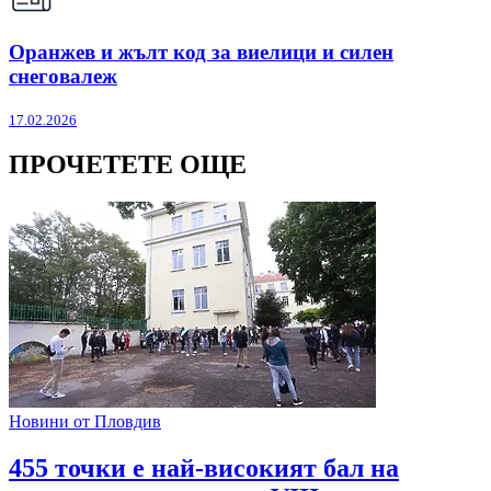
Оранжев и жълт код за виелици и силен
снеговалеж
17.02.2026
ПРОЧЕТЕТЕ ОЩЕ
Новини от Пловдив
455 точки е най-високият бал на