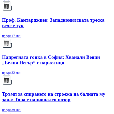
Проф. Кантарджиев: Западнонилската треска
вече е тук
преди 17 мин
Напрегната гонка в София: Хванали Венци
„Белия Негър“ с наркотици
преди 32 мин
Тръмп за спирането на строежа на балната му
зала: Това е национален позор
преди 39 мин