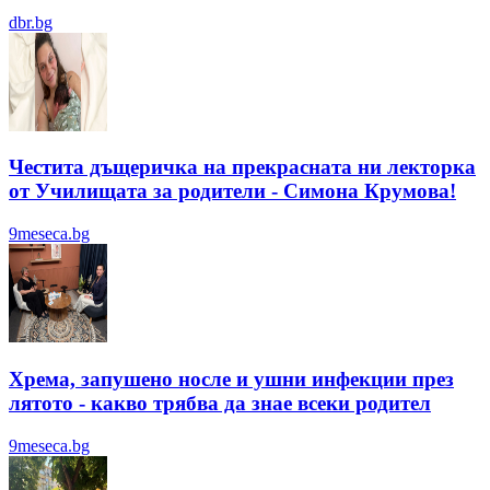
dbr.bg
Честита дъщеричка на прекрасната ни лекторка
от Училищата за родители - Симона Крумова!
9meseca.bg
Хрема, запушено носле и ушни инфекции през
лятотo - какво трябва да знае всеки родител
9meseca.bg