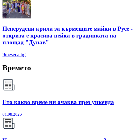
Пеперудени крила за кърмещите майки в Русе -
открита е красива пейка в градинката на
площад "Дунав"
9meseca.bg
Времето
Ето какво време ни очаква през уикенда
01.08.2026