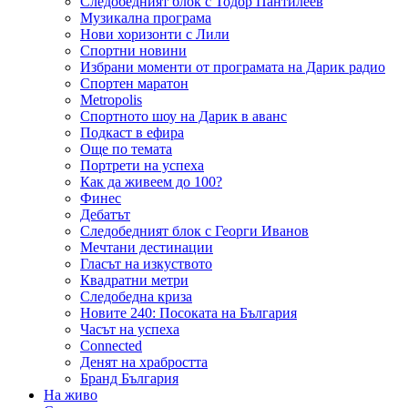
Следобедният блок с Тодор Пантилеев
Музикална програма
Нови хоризонти с Лили
Спортни новини
Избрани моменти от програмата на Дарик радио
Спортен маратон
Metropolis
Спортното шоу на Дарик в аванс
Подкаст в ефира
Още по темата
Портрети на успеха
Как да живеем до 100?
Финес
Дебатът
Следобедният блок с Георги Иванов
Мечтани дестинации
Гласът на изкуството
Квадратни метри
Следобедна криза
Новите 240: Посоката на България
Часът на успеха
Connected
Денят на храбростта
Бранд България
На живо