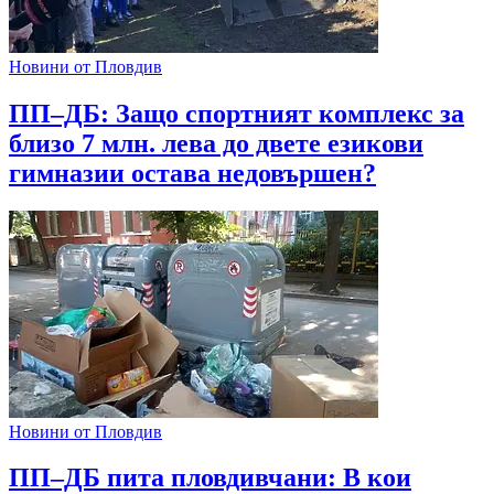
Новини от Пловдив
ПП–ДБ: Защо спортният комплекс за
близо 7 млн. лева до двете езикови
гимназии остава недовършен?
Новини от Пловдив
ПП–ДБ пита пловдивчани: В кои