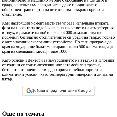
комбинираното машинно метене с оросяване на улиците в
града, а апелът към гражданите е да се придвижват с
обществен транспорт и да не използват твърдо гориво за
отопление.
Към настоящия момент местната управа изпълнява втората
фаза на проекта за подобряване на качеството на атмосферния
въздух, в рамките на който около 4 000 домакинства ще
подменят безплатно отоплителните си уреди на твърдо гориво
с алтернативни екологични устройства. По тази програма до
края на януари ще бъдат монтирани около 500 климатика, а до
края на следващия месец – още 1000.
Като основни фактори за замърсяването на въздуха в Пловдив
от години се сочат интензивният автомобилен трафик,
битовото отопление с твърди горива и неблагоприятни
климатични условия като температурни инверсии и липса на
вятър.
Добави в предпочитани в Google
Още по темата