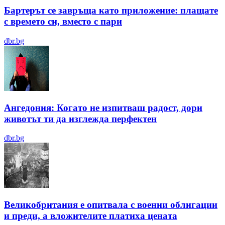
Бартерът се завръща като приложение: плащате
с времето си, вместо с пари
dbr.bg
Ангедония: Когато не изпитваш радост, дори
животът ти да изглежда перфектен
dbr.bg
Великобритания е опитвала с военни облигации
и преди, а вложителите платиха цената