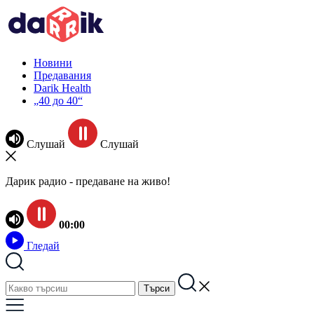
Новини
Предавания
Darik Health
„40 до 40“
Слушай
Слушай
Дарик радио - предаване на живо!
00:00
Гледай