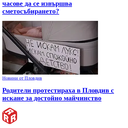
часове да се извършва
сметосъбирането?
Новини от Пловдив
Родители протестираха в Пловдив с
искане за достойно майчинство