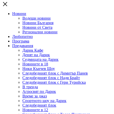
Новини
Водещи новини
Новини България
Новини от Света
Регионални новини
Любопитно
Програма
Предавания
Дарик Кафе
Денят на Дарик
Седмицата на Дарик
Новините в 18
Ники Кънчев Шоу
Следобедният блок с Димитър Панев
Следобедният блок с Надя Брайт
Следобедният блок с Гери Турийска
В тренда
Агросвят по Дарик
Време за джаз
Спортното шоу на Дарик
Следобедният блок
Новините в 12