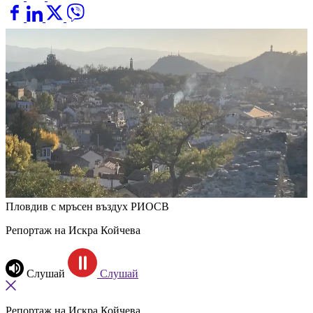
Пловдив с мръсен въздух
РИОСВ
Репортаж на Искра Койчева
Слушай
Слушай
Репортаж на Искра Койчева