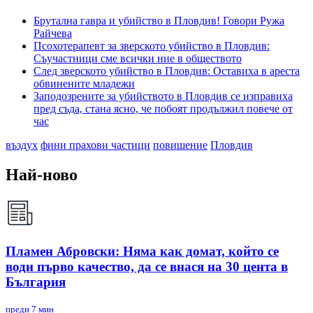
Брутална гавра и убийство в Пловдив! Говори Ружа
Райчева
Псохотерапевт за зверското убийство в Пловдив:
Съучастници сме всички ние в обществото
След зверското убийство в Пловдив: Оставиха в ареста
обвинените младежи
Заподозрените за убийството в Пловдив се изправиха
пред съда, стана ясно, че побоят продължил повече от
час
въздух
фини прахови частици
повишение
Пловдив
Най-ново
Пламен Абровски: Няма как домат, който се
води първо качество, да се внася на 30 цента в
България
преди 7 мин