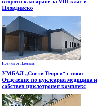
второто класиране за VIII клас в
Пловдивско
Новини от Пловдив
УМБАЛ „Свети Георги“ с ново
Отделение по нуклеарна медицина и
собствен циклотронен комплекс