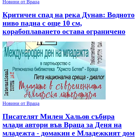
Новини от Враца
Критичен спад на река Дунав: Водното
ниво падна с още 10 см,
корабоплаването остава ограничено
Новини от Враца
Писателят Милен Хальов събира
млади автори във Враца за Деня на
младежта - домакин е Младежкият дом