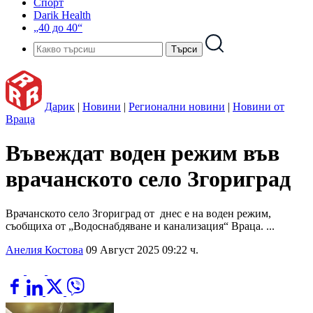
Спорт
Darik Health
„40 до 40“
Дарик
|
Новини
|
Регионални новини
|
Новини от
Враца
Въвеждат воден режим във
врачанското село Згориград
Врачанското село Згориград от днес е на воден режим,
съобщиха от „Водоснабдяване и канализация“ Враца. ...
Анелия Костова
09 Август 2025 09:22 ч.