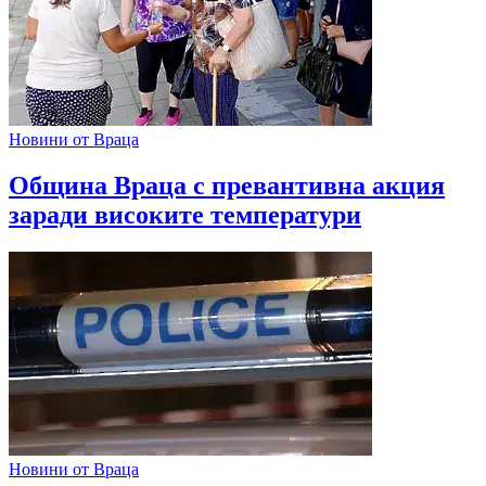
Новини от Враца
Община Враца с превантивна акция
заради високите температури
Новини от Враца