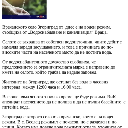
Врачанското село Згориград от днес е на воден режим,
съобщиха от „Водоснабдяване и канализация“ Враца.
Селото се захранва от собствен водоизточник, чиито дебит е
намалял заради засушаването, и това е причината до по-
високите части на населеното място да не достига вода.
От водоснабдителното дружество съобщиха, че
предложението за ограничителната мярка е направено до
кмета на селото, който трябва да издаде заповед.
Жителите на Згориград ще останат без вода в часовия
интервал между 12:00 часа и 16:00 часа.
Все още няма яснота за колко време ще бъде режима. ВиК
апелират населението да не полива и да не пълни басейните с
питейна вода.
Згориград е второто село във врачанско, което е на воден
режим. В с. Веслец режимът е почасов, но е разделен и по
улици. Когато има повече вода режимът отпада, уточниха от