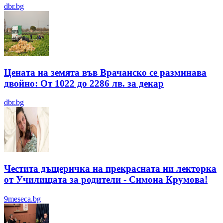
dbr.bg
Цената на земята във Врачанско се разминава
двойно: От 1022 до 2286 лв. за декар
dbr.bg
Честита дъщеричка на прекрасната ни лекторка
от Училищата за родители - Симона Крумова!
9meseca.bg