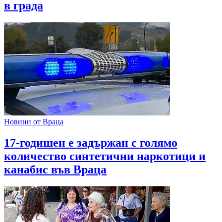
в града
Новини от Враца
17-годишен е задържан с голямо
количество синтетични наркотици и
канабис във Враца