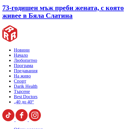
73-годишен мъж преби жената, с която
живее в Бяла Слатина
Новини
Начало
Любопитно
Програма
Предавания
На живо
Спорт
Darik Health
Търсене
Best Doctors
„40 до 40“