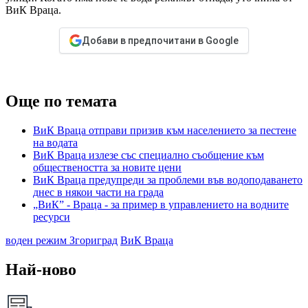
ВиК Враца.
Добави в предпочитани в Google
Още по темата
ВиК Враца отправи призив към населението за пестене
на водата
ВиК Враца излезе със специално съобщение към
обществеността за новите цени
ВиК Враца предупреди за проблеми във водоподаването
днес в някои части на града
„ВиК” - Враца - за пример в управлението на водните
ресурси
воден режим Згориград
ВиК Враца
Най-ново