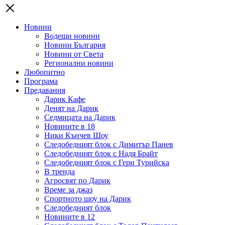
Новини
Водещи новини
Новини България
Новини от Света
Регионални новини
Любопитно
Програма
Предавания
Дарик Кафе
Денят на Дарик
Седмицата на Дарик
Новините в 18
Ники Кънчев Шоу
Следобедният блок с Димитър Панев
Следобедният блок с Надя Брайт
Следобедният блок с Гери Турийска
В тренда
Агросвят по Дарик
Време за джаз
Спортното шоу на Дарик
Следобедният блок
Новините в 12