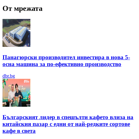
От мрежата
Панагюрски производител инвестира в нова 5-
осна машина за по-ефективно производство
dbr.bg
Българският лидер в спешълти кафето влиза на
китайския пазар с едни от най-редките сортове
кафе в света