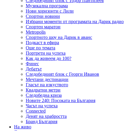
Следобедният блок с Тодор Пантилеев
Музикална програма
Нови хоризонти с Лили
Спортни новини
Избрани моменти от програмата на Дарик радио
Спортен маратон
Metropolis
Спортното шоу на Дарик в аванс
Подкаст в ефира
Още по темата
Портрети на успеха
Как да живеем до 100?
Финес
Дебатът
Следобедният блок с Георги Иванов
Мечтани дестинации
Гласът на изкуството
Квадратни метри
Следобедна криза
Новите 240: Посоката на България
Часът на успеха
Connected
Денят на храбростта
Бранд България
На живо