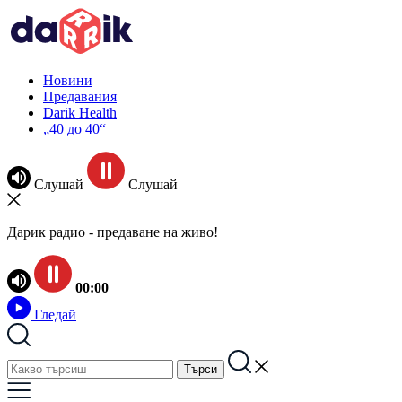
Новини
Предавания
Darik Health
„40 до 40“
Слушай
Слушай
Дарик радио - предаване на живо!
00:00
Гледай