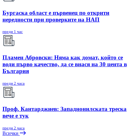
Бургаска област е първенец по открити
нередности при проверките на НАП
преди 1 час
Пламен Абровски: Няма как домат, който се
води първо качество, да се внася на 30 цента в
България
преди 2 часа
Проф. Кантарджиев: Западнонилската треска
вече е тук
преди 2 часа
Всички