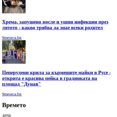
Хрема, запушено носле и ушни инфекции през
лятотo - какво трябва да знае всеки родител
9meseca.bg
Пеперудени крила за кърмещите майки в Русе -
открита е красива пейка в градинката на
площад "Дунав"
9meseca.bg
Времето