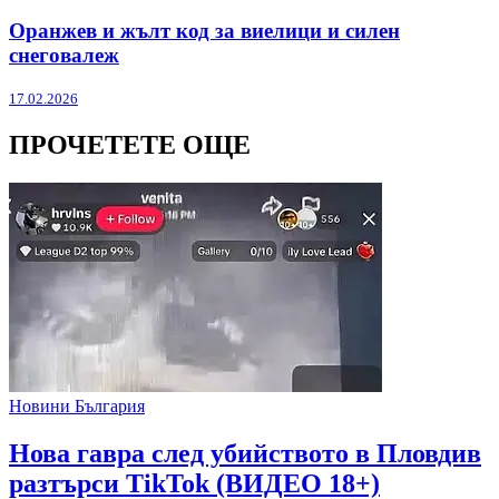
Оранжев и жълт код за виелици и силен
снеговалеж
17.02.2026
ПРОЧЕТЕТЕ ОЩЕ
Новини България
Нова гавра след убийството в Пловдив
разтърси TikTok (ВИДЕО 18+)