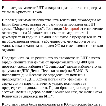
В последния момент БНТ извади от празничната си програма
филм за Кристиан Таков
В последния момент обществената телевизия, ръководена от
Емил Кошлуков, извади от празничната програма на БНТ
филма "Моралът е добро". Това видя
Mediapool
от извлечение
от гласуване на Управителния съвет на медията от 11
декември тази година. Самият Кошлуков е председател на УС
на обществената медиа, а абсурдното е, че както неговият
мандат, така и мандата на целия УС на телевизията са изтекли
отдавна.
Подозренията са, че решението по върховете на БНТ е взето
заради сцените във филма от продължилите над 400 дни
протести срещу кабинета "Орешарски" заради избирането на
депутата от ДПС Делян Пеевски за шеф на ДАНС. В
последните дни Пеевски бе определен от почетния
председател на ДПС Ахмед Доган като “феномен” и
структури на партията вече го ударно номинират за
председател на движението. Преди броени дни лидерът на
“Атака” Волен Сидеров обяви: "Бойко ми каза, че Делян иска
Кошлуков за директор на БНТ".
Кристиан Таков беше преподавател в Юридическия факултет