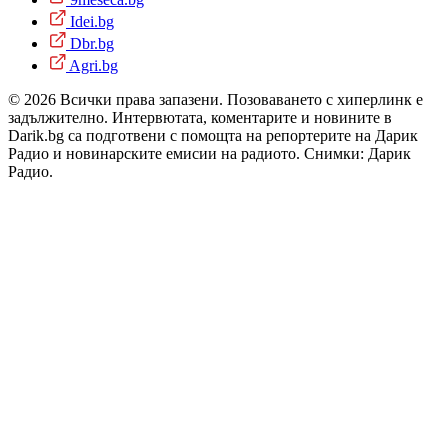
Idei.bg
Dbr.bg
Agri.bg
© 2026 Всички права запазени. Позоваването с хиперлинк е
задължително. Интервютата, коментарите и новините в
Darik.bg са подготвени с помощта на репортерите на Дарик
Радио и новинарските емисии на радиото. Снимки: Дарик
Радио.