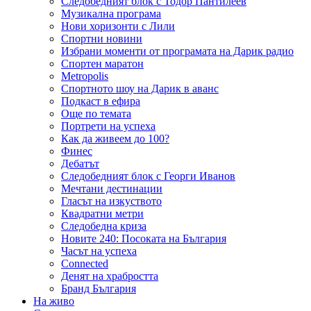
Следобедният блок с Тодор Пантилеев
Музикална програма
Нови хоризонти с Лили
Спортни новини
Избрани моменти от програмата на Дарик радио
Спортен маратон
Metropolis
Спортното шоу на Дарик в аванс
Подкаст в ефира
Още по темата
Портрети на успеха
Как да живеем до 100?
Финес
Дебатът
Следобедният блок с Георги Иванов
Мечтани дестинации
Гласът на изкуството
Квадратни метри
Следобедна криза
Новите 240: Посоката на България
Часът на успеха
Connected
Денят на храбростта
Бранд България
На живо