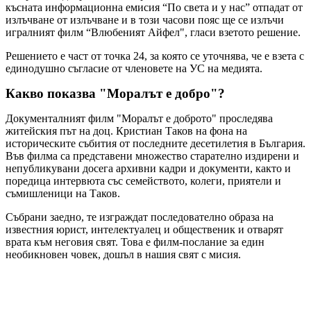
късната информационна емисия “По света и у нас” отпадат от
излъчване от излъчване и в този часови пояс ще се излъчи
игралният филм “Влюбеният Айфел", гласи взетото решение.
Решението е част от точка 24, за която се уточнява, че е взета с
единодушно съгласие от членовете на УС на медията.
Какво показва "Моралът е добро"?
Документалният филм "Моралът е доброто" проследява
житейския път на доц. Кристиан Таков на фона на
историческите събития от последните десетилетия в България.
Във филма са представени множество старателно издирени и
непубликувани досега архивни кадри и документи, както и
поредица интервюта със семейството, колеги, приятели и
съмишленици на Таков.
Събрани заедно, те изграждат последователно образа на
известния юрист, интелектуалец и общественик и отварят
врата към неговия свят. Това е филм-послание за един
необикновен човек, дошъл в нашия свят с мисия.