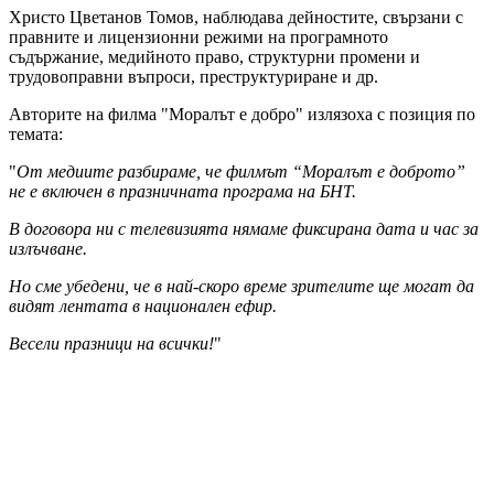
Христо Цветанов Томов, наблюдава дейностите, свързани с
правните и лицензионни режими на програмното
съдържание, медийното право, структурни промени и
трудовоправни въпроси, преструктуриране и др.
Авторите на филма "Моралът е добро" излязоха с позиция по
темата:
"
От медиите разбираме, че филмът “Моралът е доброто”
не е включен в празничната програма на БНТ.
В договора ни с телевизията нямаме фиксирана дата и час за
излъчване.
Но сме убедени, че в най-скоро време зрителите ще могат да
видят лентата в национален ефир.
Весели празници на всички!
"