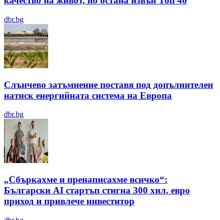
качество на живот, но остана извън Топ 40
dbr.bg
Слънчево затъмнение поставя под допълнителен
натиск енергийната система на Европа
dbr.bg
„Сбъркахме и пренаписахме всичко“:
Български AI стартъп стигна 300 хил. евро
приход и привлече инвеститор