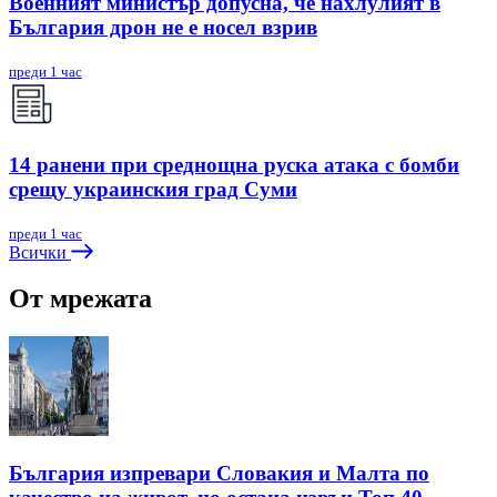
Военният министър допусна, че нахлулият в
България дрон не е носел взрив
преди 1 час
14 ранени при среднощна руска атака с бомби
срещу украинския град Суми
преди 1 час
Всички
От мрежата
България изпревари Словакия и Малта по