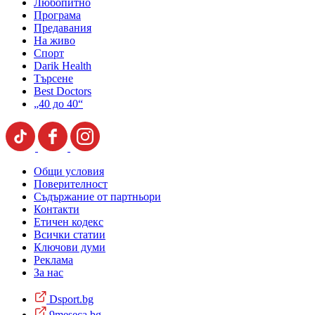
Любопитно
Програма
Предавания
На живо
Спорт
Darik Health
Търсене
Best Doctors
„40 до 40“
Общи условия
Поверителност
Съдържание от партньори
Контакти
Етичен кодекс
Всички статии
Ключови думи
Реклама
За нас
Dsport.bg
9meseca.bg