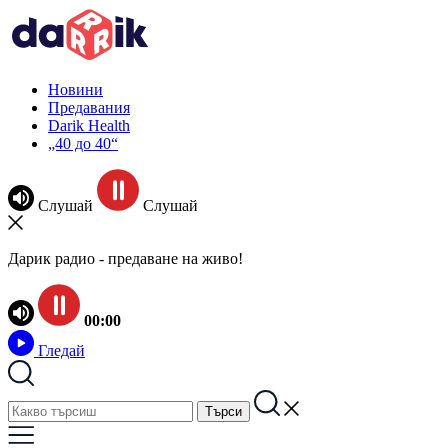
Новини
Предавания
Darik Health
„40 до 40“
Слушай
Слушай
Дарик радио - предаване на живо!
00:00
Гледай