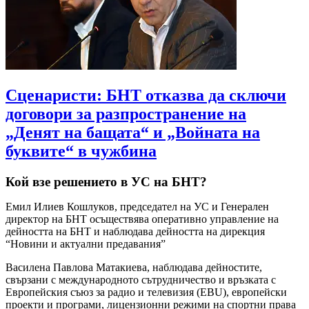
Сценаристи: БНТ отказва да сключи
договори за разпространение на
„Денят на бащата“ и „Войната на
буквите“ в чужбина
Кой взе решението в УС на БНТ?
Емил Илиев Кошлуков, председател на УС и Генерален
директор на БНТ осъществява оперативно управление на
дейността на БНТ и наблюдава дейността на дирекция
“Новини и актуални предавания”
Василена Павлова Матакиева, наблюдава дейностите,
свързани с международното сътрудничество и връзката с
Европейския съюз за радио и телевизия (EBU), европейски
проекти и програми, лицензионни режими на спортни права