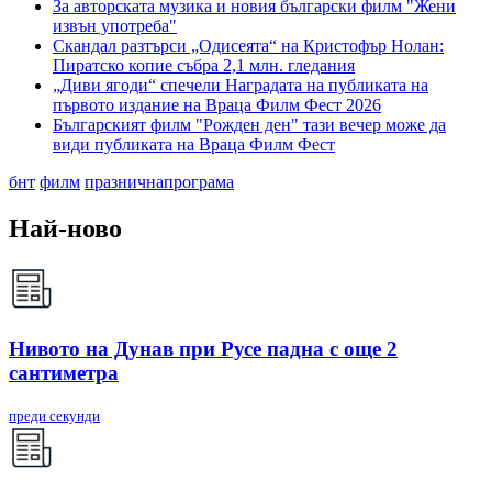
За авторската музика и новия български филм "Жени
извън употреба"
Скандал разтърси „Одисеята“ на Кристофър Нолан:
Пиратско копие събра 2,1 млн. гледания
„Диви ягоди“ спечели Наградата на публиката на
първото издание на Враца Филм Фест 2026
Българският филм "Рожден ден" тази вечер може да
види публиката на Враца Филм Фест
бнт
филм
празничнапрограма
Най-ново
Нивото на Дунав при Русе падна с още 2
сантиметра
преди секунди