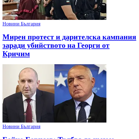
Новини България
Мирен протест и дарителска кампания
заради убийството на Георги от
Кричим
Новини България