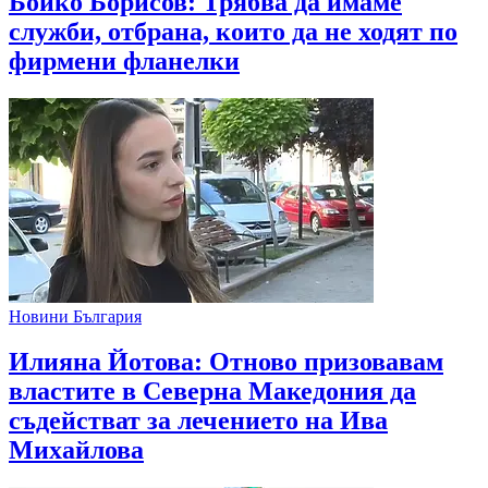
Бойко Борисов: Трябва да имаме
служби, отбрана, които да не ходят по
фирмени фланелки
Новини България
Илияна Йотова: Отново призовавам
властите в Северна Македония да
съдействат за лечението на Ива
Михайлова