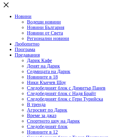
Новини
Водещи новини
Новини България
Новини от Света
Регионални новини
Любопитно
Програма
Предавания
Дарик Кафе
Денят на Дарик
Седмицата на Дарик
Новините в 18
Ники Кънчев Шоу
Следобедният блок с Димитър Панев
Следобедният блок с Надя Брайт
Следобедният блок с Гери Турийска
В тренда
Агросвят по Дарик
Време за джаз
Спортното шоу на Дарик
Следобедният блок
Новините в 12