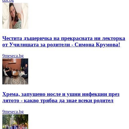
dbr.bg
Честита дъщеричка на прекрасната ни лекторка
от Училищата за родители - Симона Крумова!
9meseca.bg
Хрема, запушено носле и ушни инфекции през
лятотo - какво трябва да знае всеки родител
9meseca.bg