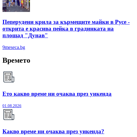
Пеперудени крила за кърмещите майки в Русе -
открита е красива пейка в градинката на
площад "Дунав"
9meseca.bg
Времето
Ето какво време ни очаква през уикенда
01.08.2026
Какво време ни очаква през уикенда?