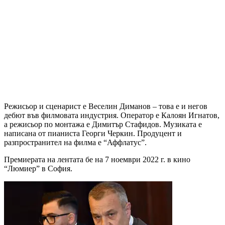
Режисьор и сценарист е Веселин Диманов – това е и негов
дебют във филмовата индустрия. Оператор е Калоян Игнатов,
а режисьор по монтажа е Димитър Стафидов. Музиката е
написана от пианиста Георги Черкин. Продуцент и
разпространител на филма е “Аффлатус”.
Премиерата на лентата бе на 7 ноември 2022 г. в кино
“Люмиер” в София.