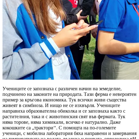
Учениците се запознаха с различен начин на земеделие,
подчинено на законите на природата. Тази ферма е невероятен
пример за кръгова икономика. Тук всички живи същества
живеят в симбиоза. И нищо не се изхвърля. Учениците
направиха образователна обиколка и се запознаха както с
растителния, така и с животинския свят във фермата. Тук
няма торове, няма химикали, всичко е натурално. Даже
кокошките са „трактори‘‘. С помощта на по-големите
ученици, с мобилна лаборатория бяха направени и замервания
на температурата на водата, въздуха и почвата, определиха pH