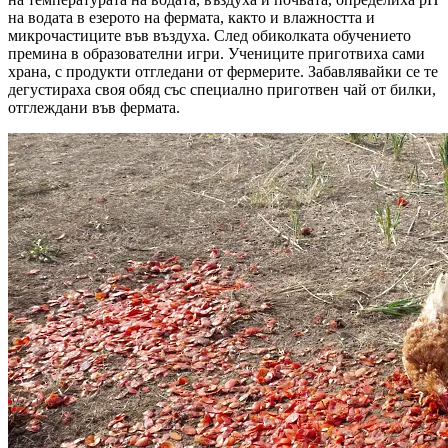
на водата в езерото на фермата, както и влажността и
микрочастиците във въздуха. След обиколката обучението
премина в образователни игри. Учениците приготвиха сами
храна, с продукти отгледани от фермерите. Забавлявайки се те
дегустираха своя обяд със специално приготвен чай от билки,
отглеждани във фермата.