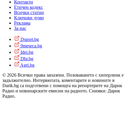
Контакти
Етичен кодекс
Всички статии
Ключови думи
Реклама
За нас
Dsport.bg
9meseca.bg
Idei.bg
Dbr.bg
Agri.bg
© 2026 Всички права запазени. Позоваването с хиперлинк е
задължително. Интервютата, коментарите и новините в
Darik.bg са подготвени с помощта на репортерите на Дарик
Радио и новинарските емисии на радиото. Снимки: Дарик
Радио.