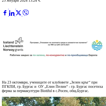
25 Януари 2024 13:24 ч.
На 23 октомври, учениците от клубовете „Зелен кръг“ при
ПГКПИ, гр. Бургас и ОУ „Елин Пелин“ - гр. Бургас посетиха
ферма за пермакултури Biotiful в с.Росен, общ.Бургас.