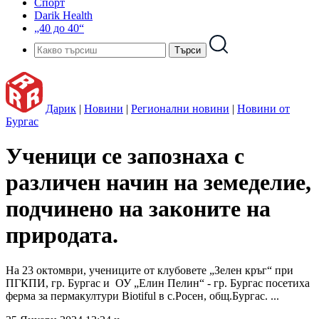
Спорт
Darik Health
„40 до 40“
Дарик
|
Новини
|
Регионални новини
|
Новини от
Бургас
Ученици се запознаха с
различен начин на земеделие,
подчинено на законите на
природата.
На 23 октомври, учениците от клубовете „Зелен кръг“ при
ПГКПИ, гр. Бургас и ОУ „Елин Пелин“ - гр. Бургас посетиха
ферма за пермакултури Biotiful в с.Росен, общ.Бургас. ...