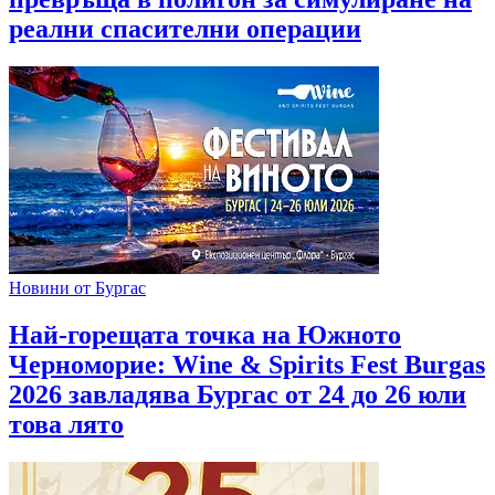
реални спасителни операции
Новини от Бургас
Най-горещата точка на Южното
Черноморие: Wine & Spirits Fest Burgas
2026 завладява Бургас от 24 до 26 юли
това лято