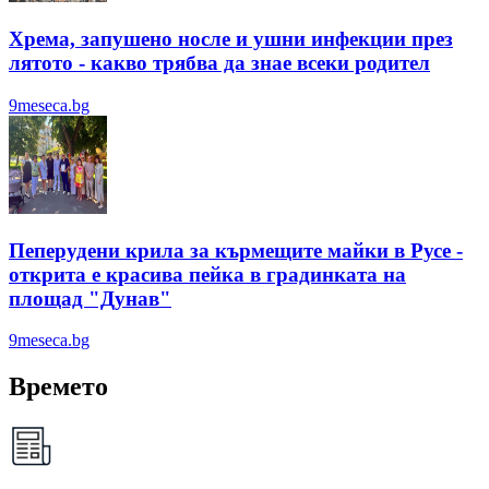
Хрема, запушено носле и ушни инфекции през
лятотo - какво трябва да знае всеки родител
9meseca.bg
Пеперудени крила за кърмещите майки в Русе -
открита е красива пейка в градинката на
площад "Дунав"
9meseca.bg
Времето