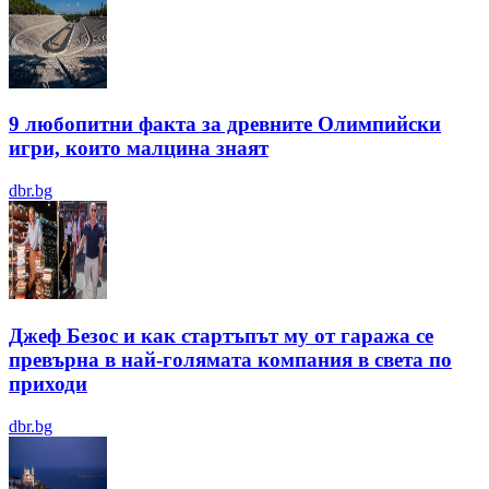
9 любопитни факта за древните Олимпийски
игри, които малцина знаят
dbr.bg
Джеф Безос и как стартъпът му от гаража се
превърна в най-голямата компания в света по
приходи
dbr.bg