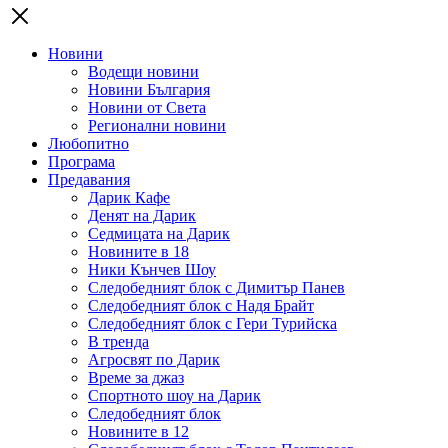
Новини
Водещи новини
Новини България
Новини от Света
Регионални новини
Любопитно
Програма
Предавания
Дарик Кафе
Денят на Дарик
Седмицата на Дарик
Новините в 18
Ники Кънчев Шоу
Следобедният блок с Димитър Панев
Следобедният блок с Надя Брайт
Следобедният блок с Гери Турийска
В тренда
Агросвят по Дарик
Време за джаз
Спортното шоу на Дарик
Следобедният блок
Новините в 12