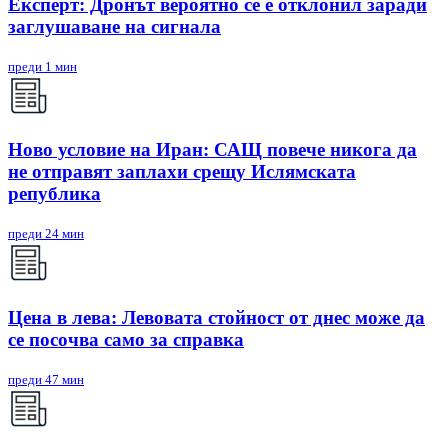
Експерт: Дронът вероятно се е отклонил заради
заглушаване на сигнала
преди 1 мин
Ново условие на Иран: САЩ повече никога да
не отправят заплахи срещу Ислямската
република
преди 24 мин
Цена в лева: Левовата стойност от днес може да
се посочва само за справка
преди 47 мин