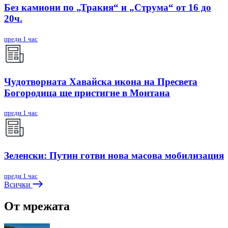
Без камиони по „Тракия“ и „Струма“ от 16 до
20ч.
преди 1 час
Чудотворната Хавайска икона на Пресвета
Богородица ще пристигне в Монтана
преди 1 час
Зеленски: Путин готви нова масова мобилизация
преди 1 час
Всички
От мрежата