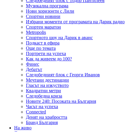
Следобедният блок с Тодор Пантилеев
Музикална програма
Нови хоризонти с Лили
Спортни новини
Избрани моменти от програмата на Дарик радио
Спортен маратон
Metropolis
Спортното шоу на Дарик в аванс
Подкаст в ефира
Още по темата
Портрети на успеха
Как да живеем до 100?
Финес
Дебатът
Следобедният блок с Георги Иванов
Мечтани дестинации
Гласът на изкуството
Квадратни метри
Следобедна криза
Новите 240: Посоката на България
Часът на успеха
Connected
Денят на храбростта
Бранд България
На живо