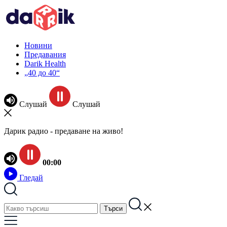
Новини
Предавания
Darik Health
„40 до 40“
Слушай
Слушай
Дарик радио - предаване на живо!
00:00
Гледай