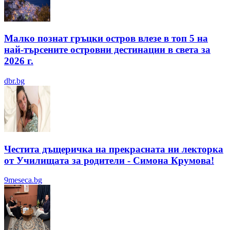
Малко познат гръцки остров влезе в топ 5 на
най-търсените островни дестинации в света за
2026 г.
dbr.bg
Честита дъщеричка на прекрасната ни лекторка
от Училищата за родители - Симона Крумова!
9meseca.bg