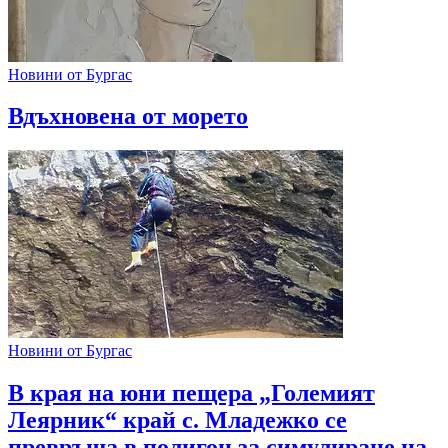
Новини от Бургас
Вдъхновена от морето
Новини от Бургас
В края на юни пещера „Големият
Леярник“ край с. Младежко се
превръща в полигон за симулиране на