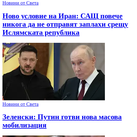
Новини от Света
Ново условие на Иран: САЩ повече
никога да не отправят заплахи срещу
Ислямската република
Новини от Света
Зеленски: Путин готви нова масова
мобилизация