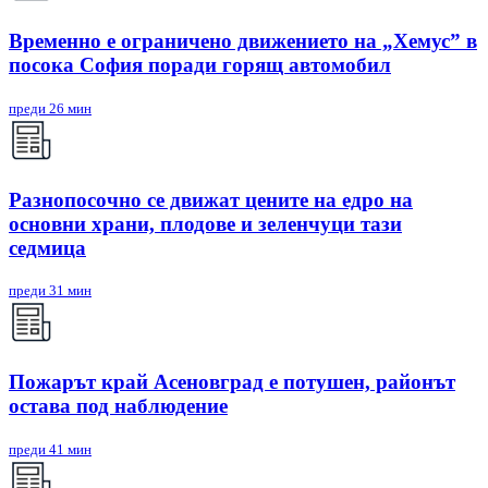
Временно е ограничено движението на „Хемус” в
посока София поради горящ автомобил
преди 26 мин
Разнопосочно се движат цените на едро на
основни храни, плодове и зеленчуци тази
седмица
преди 31 мин
Пожарът край Асеновград е потушен, районът
остава под наблюдение
преди 41 мин