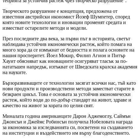
теорията за устойчив растеж чрез творческо разрушение".
Творческото разрушение е концепция, предложена от
известния австрийски икономист Йозеф Шумпетер, според
която новите технологии и иновации променят средата и
изместват остарелите методи и модели.
През последните два века, за първи път в историята, светът
наблюдава устойчив икономически растеж, който помага на
много хора да се измъкнат от бедността и полага основите на
нашия просперитет. Йоел Мокир, Филип Агион и Питър
Хауит обясняват как иновациите осигуряват тласък за по-
нататъшен напредък, изтъкват от Шведската кралска академия
на науките.
Бързоразвиващите се технологии засягат всички нас, тъй като
нови продукти и производствени методи заместват старите в
безкраен цикъл. Това е основата за устойчив икономически
растеж, който води до по-добър стандарт на живот, здраве и
качество на живот за хората по целия свят.
Миналата година американците Дарон Аджемоглу, Саймън
Джонсън и Джеймс Робинсън получиха Нобеловата награда
за икономика за изследванията си, посветени на създаването
на институции и въздействието им върху благоденствието.