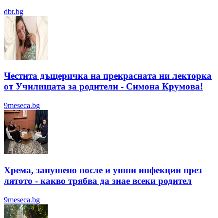
dbr.bg
Честита дъщеричка на прекрасната ни лекторка
от Училищата за родители - Симона Крумова!
9meseca.bg
Хрема, запушено носле и ушни инфекции през
лятотo - какво трябва да знае всеки родител
9meseca.bg