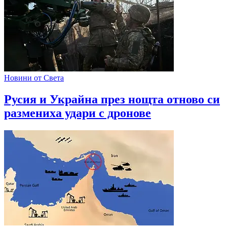
Новини от Света
Русия и Украйна през нощта отново си
размениха удари с дронове