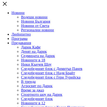
Новини
Водещи новини
Новини България
Новини от Света
Регионални новини
Любопитно
Програма
Предавания
Дарик Кафе
Денят на Дарик
Седмицата на Дарик
Новините в 18
Ники Кънчев Шоу
Следобедният блок с Димитър Панев
Следобедният блок с Надя Брайт
Следобедният блок с Гери Турийска
В тренда
Агросвят по Дарик
Време за джаз
Спортното шоу на Дарик
Следобедният блок
Новините в 12