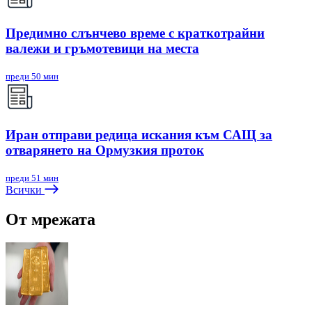
Предимно слънчево време с краткотрайни
валежи и гръмотевици на места
преди 50 мин
Иран отправи редица искания към САЩ за
отварянето на Ормузкия проток
преди 51 мин
Всички
От мрежата