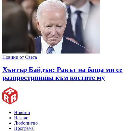
Новини от Света
Хънтър Байдън: Ракът на баща ми се
разпрострянява към костите му
Новини
Начало
Любопитно
Програма