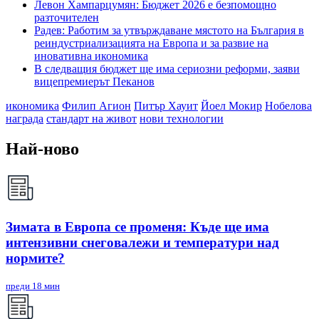
Левон Хампарцумян: Бюджет 2026 е безпомощно
разточителен
Радев: Работим за утвърждаване мястото на България в
реиндустриализацията на Европа и за развие на
иновативна икономика
В следващия бюджет ще има сериозни реформи, заяви
вицепремиерът Пеканов
икономика
Филип Агион
Питър Хауит
Йоел Мокир
Нобелова
награда
стандарт на живот
нови технологии
Най-ново
Зимата в Европа се променя: Къде ще има
интензивни снеговалежи и температури над
нормите?
преди 18 мин