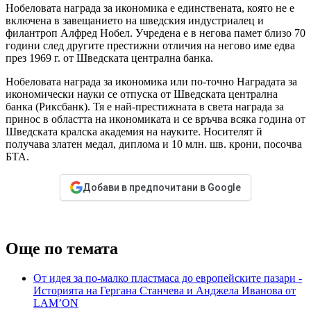
Нобеловата награда за икономика е единствената, която не е
включена в завещанието на шведския индустриалец и
филантроп Алфред Нобел. Учредена е в негова памет близо 70
години след другите престижни отличия на негово име едва
през 1969 г. от Шведската централна банка.
Нобеловата награда за икономика или по-точно Наградата за
икономически науки се отпуска от Шведската централна
банка (Риксбанк). Тя е най-престижната в света награда за
принос в областта на икономиката и се връчва всяка година от
Шведската кралска академия на науките. Носителят й
получава златен медал, диплома и 10 млн. шв. крони, посочва
БТА.
Добави в предпочитани в Google
Още по темата
От идея за по-малко пластмаса до европейските пазари -
Историята на Гергана Станчева и Анджела Иванова от
LAM’ОN