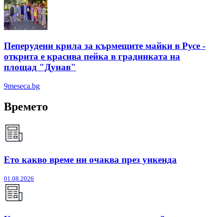
Пеперудени крила за кърмещите майки в Русе -
открита е красива пейка в градинката на
площад "Дунав"
9meseca.bg
Времето
Ето какво време ни очаква през уикенда
01.08.2026