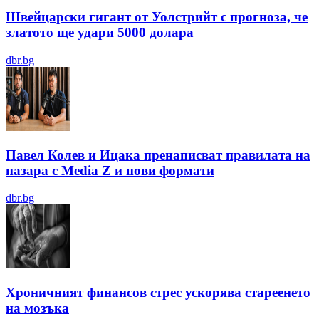
Швейцарски гигант от Уолстрийт с прогноза, че
златото ще удари 5000 долара
dbr.bg
Павел Колев и Ицака пренаписват правилата на
пазара с Media Z и нови формати
dbr.bg
Хроничният финансов стрес ускорява стареенето
на мозъка