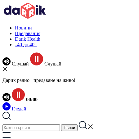
Новини
Предавания
Darik Health
„40 до 40“
Слушай
Слушай
Дарик радио - предаване на живо!
00:00
Гледай