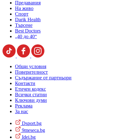
Предавания
На живо
Спорт
Darik Health
Търсене
Best Doctors
„40 до 40“
Общи условия
Поверителност
Съдържание от партньори
Контакти
Етичен кодекс
Всички статии
Ключови думи
Реклама
За нас
Dsport.bg
9meseca.bg
Idei.bg