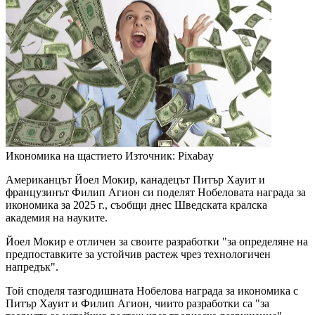
Икономика на щастието
Източник: Pixabay
Американцът Йоел Мокир, канадецът Питър Хауит и
французинът Филип Агион си поделят Нобеловата награда за
икономика за 2025 г., съобщи днес Шведската кралска
академия на науките.
Йоел Мокир e отличен за своите разработки "за определяне на
предпоставките за устойчив растеж чрез технологичен
напредък".
Той споделя тазгодишната Нобелова награда за икономика с
Питър Хауит и Филип Агион, чиито разработки са "за