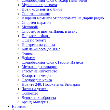
Следобедният блок с Тодор Пантилеев
Музикална програма
Нови хоризонти с Лили
Спортни новини
Избрани моменти от програмата на Дарик радио
Спортен маратон
Metropolis
Спортното шоу на Дарик в аванс
Подкаст в ефира
Още по темата
Портрети на успеха
Как да живеем до 100?
Финес
Дебатът
Следобедният блок с Георги Иванов
Мечтани дестинации
Гласът на изкуството
Квадратни метри
Следобедна криза
Новите 240: Посоката на България
Часът на успеха
Connected
Денят на храбростта
Бранд България
На живо