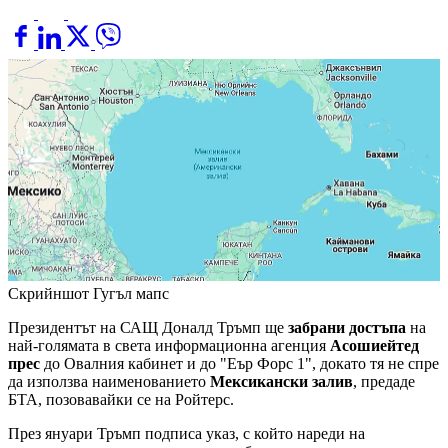
Скрийншот Гугъл мапс
Президентът на САЩ Доналд Тръмп ще
забрани достъпа
на
най-голямата в света информационна агенция
Асошиейтед
прес
до Овалния кабинет и до "Еър Форс 1", докато тя не спре
да използва наименованието
Мексикански залив
, предаде
БТА, позовавайки се на Ройтерс.
През януари Тръмп подписа указ, с който нареди на