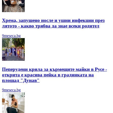
Хрема, запушено носле и ушни инфекции през
лятотo - какво трябва да знае всеки родител
9meseca.bg
Пеперудени крила за кърмещите майки в Русе -
открита е красива пейка в градинката на
площад "Дунав"
9meseca.bg