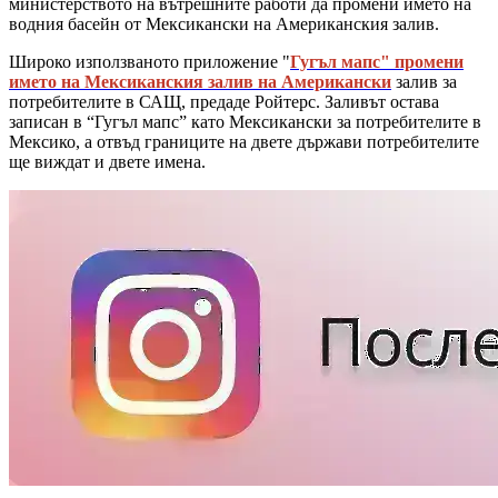
министерството на вътрешните работи да промени името на
водния басейн от Мексикански на Американския залив.
Широко използваното приложение "
Гугъл мапс" промени
името на Мексиканския залив на Американски
залив за
потребителите в САЩ, предаде Ройтерс. Заливът остава
записан в “Гугъл мапс” като Мексикански за потребителите в
Мексико, а отвъд границите на двете държави потребителите
ще виждат и двете имена.