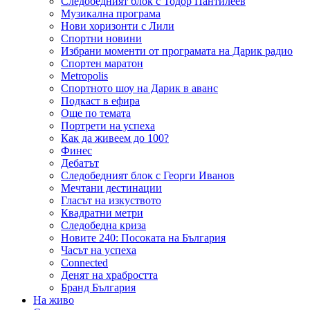
Следобедният блок с Тодор Пантилеев
Музикална програма
Нови хоризонти с Лили
Спортни новини
Избрани моменти от програмата на Дарик радио
Спортен маратон
Metropolis
Спортното шоу на Дарик в аванс
Подкаст в ефира
Още по темата
Портрети на успеха
Как да живеем до 100?
Финес
Дебатът
Следобедният блок с Георги Иванов
Мечтани дестинации
Гласът на изкуството
Квадратни метри
Следобедна криза
Новите 240: Посоката на България
Часът на успеха
Connected
Денят на храбростта
Бранд България
На живо