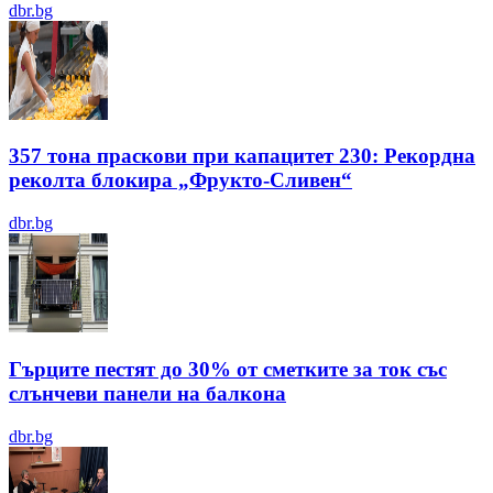
dbr.bg
357 тона праскови при капацитет 230: Рекордна
реколта блокира „Фрукто-Сливен“
dbr.bg
Гърците пестят до 30% от сметките за ток със
слънчеви панели на балкона
dbr.bg