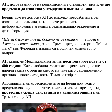
АП, позовавайки се на редакционните стандарти, заяви, че
ще
продължи да използва утвърденото име на залива
.
Белият дом не допусна АП до няколко прессъбития през
изминалата седмица, като нарече решението на
информационната агенция предизвикващо разделение и
дезинформация.
"Ще ги държим навън, докато не се съгласят, че това е
Американският залив
", заяви Тръмп пред репортери в "Мар а
Лаго" във Флорида в първия си публичен коментар по
въпроса.
АП казва, че Мексиканският залив
носи това име повече от
400 години
. Като глобална медия агенцията казва, че ще
нарича залива с оригиналното му име като същевременно
признава новото име, което Тръмп е избрал.
Асоциацията на кореспондентите на Белия дом, която
представлява журналистите, които отразяват президента,
протестира срещу действията на администрацията
на
Тръмп срещу АП.