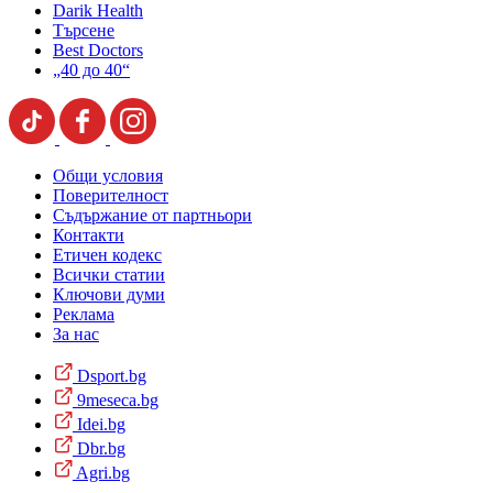
Darik Health
Търсене
Best Doctors
„40 до 40“
Общи условия
Поверителност
Съдържание от партньори
Контакти
Етичен кодекс
Всички статии
Ключови думи
Реклама
За нас
Dsport.bg
9meseca.bg
Idei.bg
Dbr.bg
Agri.bg