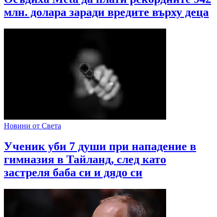
млн. долара заради вредите върху деца
Новини от Света
Ученик уби 7 души при нападение в
гимназия в Тайланд, след като
застреля баба си и дядо си