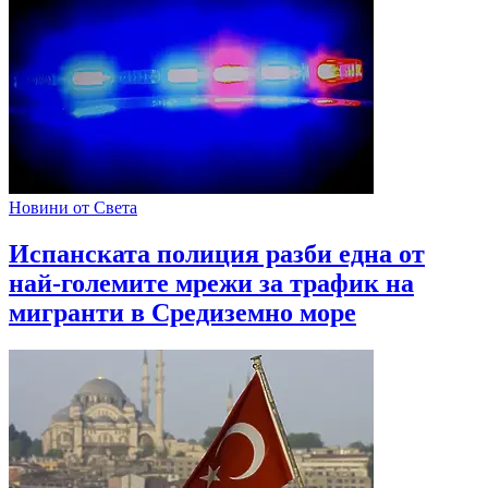
Новини от Света
Испанската полиция разби една от
най-големите мрежи за трафик на
мигранти в Средиземно море