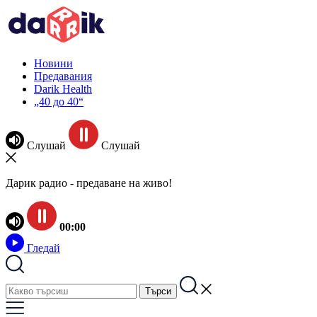
Новини
Предавания
Darik Health
„40 до 40“
Слушай
Слушай
Дарик радио - предаване на живо!
00:00
Гледай