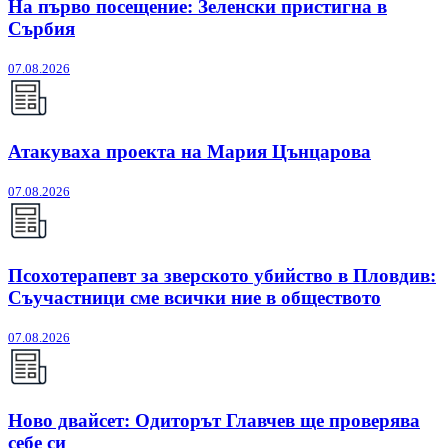
На първо посещение: Зеленски пристигна в
Сърбия
07.08.2026
Атакуваха проекта на Мария Цънцарова
07.08.2026
Псохотерапевт за зверското убийство в Пловдив:
Съучастници сме всички ние в обществото
07.08.2026
Ново двайсет: Одиторът Главчев ще проверява
себе си