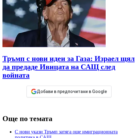
Тръмп с нови идеи за Газа: Израел щял
да предаде Ивицата на САЩ след
войната
Добави в предпочитани в Google
Още по темата
С нови укази Тръмп затяга още имиграционната
политика в САЩ