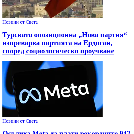
Новини от Света
Турската опозиционна „Нова партия“
изпреварва партията на Ердоган,
според социологическо проучване
Новини от Света
Осъдиха Meta да плати рекордните 942