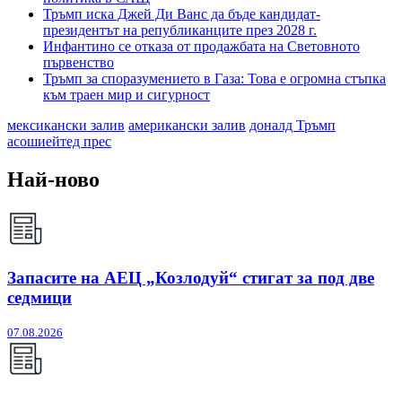
Тръмп иска Джей Ди Ванс да бъде кандидат-
президентът на републиканците през 2028 г.
Инфантино се отказа от продажбата на Световното
първенство
Тръмп за споразумението в Газа: Това е огромна стъпка
към траен мир и сигурност
мексикански залив
американски залив
доналд Тръмп
асошиейтед прес
Най-ново
Запасите на АЕЦ „Козлодуй“ стигат за под две
седмици
07.08.2026