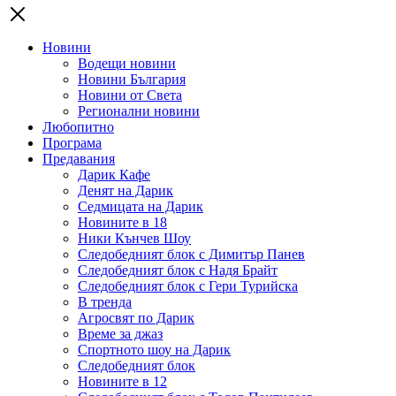
Новини
Водещи новини
Новини България
Новини от Света
Регионални новини
Любопитно
Програма
Предавания
Дарик Кафе
Денят на Дарик
Седмицата на Дарик
Новините в 18
Ники Кънчев Шоу
Следобедният блок с Димитър Панев
Следобедният блок с Надя Брайт
Следобедният блок с Гери Турийска
В тренда
Агросвят по Дарик
Време за джаз
Спортното шоу на Дарик
Следобедният блок
Новините в 12