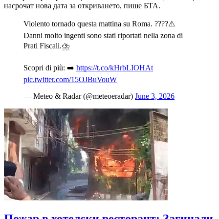
насрочат нова дата за откриването, пише БТА.
Violento tornado questa mattina su Roma. ????️⚠️
Danni molto ingenti sono stati riportati nella zona di
Prati Fiscali.⛈️
Scopri di più: ➡️
https://t.co/kHrbLIOHAt
pic.twitter.com/15OJBuVouW
— Meteo & Radar (@meteoeradar)
June 3, 2026
Пожар в хотелски ресторант: Загинали