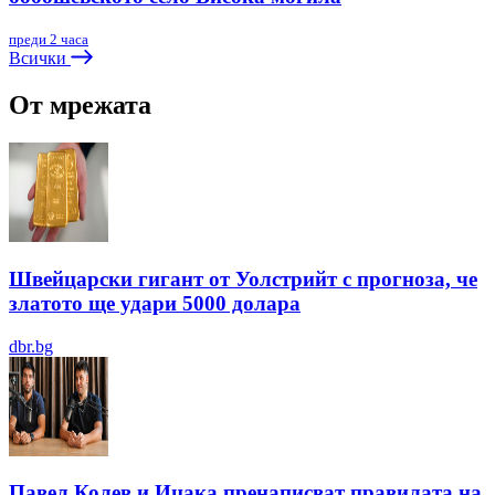
преди 2 часа
Всички
От мрежата
Швейцарски гигант от Уолстрийт с прогноза, че
златото ще удари 5000 долара
dbr.bg
Павел Колев и Ицака пренаписват правилата на