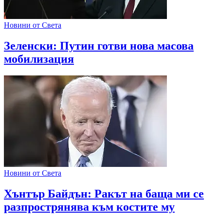
Новини от Света
Зеленски: Путин готви нова масова
мобилизация
Новини от Света
Хънтър Байдън: Ракът на баща ми се
разпрострянява към костите му