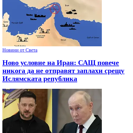
Новини от Света
Ново условие на Иран: САЩ повече
никога да не отправят заплахи срещу
Ислямската република