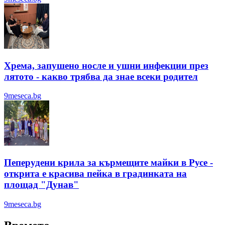
Хрема, запушено носле и ушни инфекции през
лятотo - какво трябва да знае всеки родител
9meseca.bg
Пеперудени крила за кърмещите майки в Русе -
открита е красива пейка в градинката на
площад "Дунав"
9meseca.bg