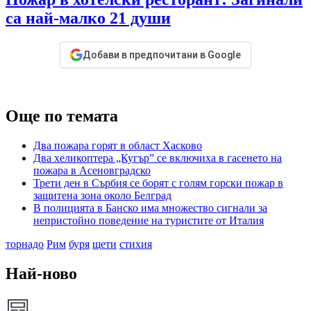
са най-малко 21 души
Добави в предпочитани в Google
Още по темата
Два пожара горят в област Хасково
Два хеликоптера „Кугър” се включиха в гасенето на
пожара в Асеновградско
Трети ден в Сърбия се борят с голям горски пожар в
защитена зона около Белград
В полицията в Банско има множество сигнали за
непристойно поведение на туристите от Италия
торнадо
Рим
буря
щети
стихия
Най-ново