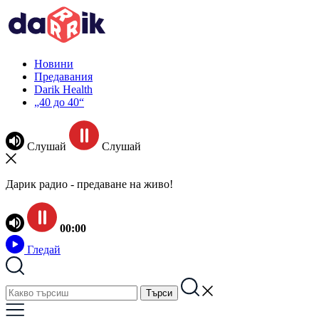
Новини
Предавания
Darik Health
„40 до 40“
Слушай
Слушай
Дарик радио - предаване на живо!
00:00
Гледай