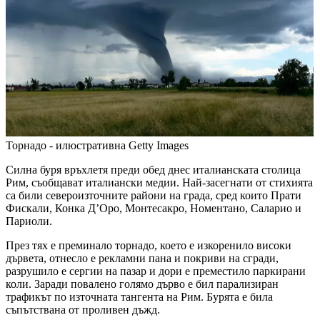
Торнадо - илюстративна
Getty Images
Силна буря връхлетя преди обед днес италианската столица
Рим, съобщават италиански медии. Най-засегнати от стихията
са били североизточните райони на града, сред които Прати
Фискали, Конка Д’Оро, Монтесакро, Номентано, Саларио и
Париоли.
През тях е преминало торнадо, което е изкоренило високи
дървета, отнесло е рекламни пана и покриви на сгради,
разрушило е сергии на пазар и дори е преместило паркирани
коли. Заради повалено голямо дърво е бил парализиран
трафикът по източната тангента на Рим. Бурята е била
съпътствана от проливен дъжд.