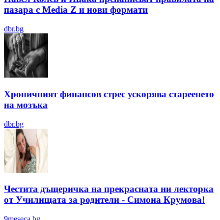
пазара с Media Z и нови формати
dbr.bg
Хроничният финансов стрес ускорява стареенето
на мозъка
dbr.bg
Честита дъщеричка на прекрасната ни лекторка
от Училищата за родители - Симона Крумова!
9meseca.bg