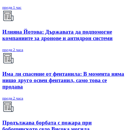
преди 1 час
Илияна Йотова: Държавата да подпомогне
компаниите за дронове и антидрон системи
преди 2 часа
Има ли спасение от фентанила: В момента няма
нищо друго освен фентанил, само това се
продава
преди 2 часа
Продължава борбата с пожара при
бобошевското село Висока могила