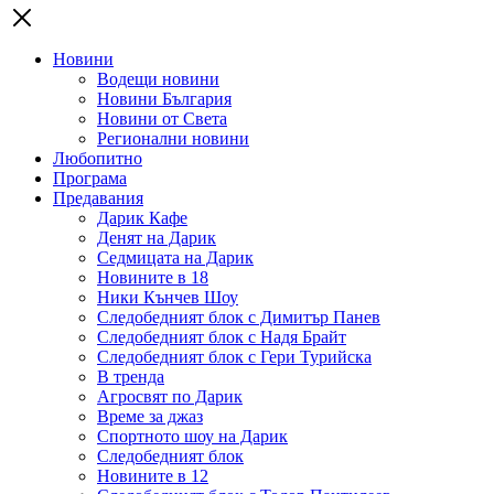
Новини
Водещи новини
Новини България
Новини от Света
Регионални новини
Любопитно
Програма
Предавания
Дарик Кафе
Денят на Дарик
Седмицата на Дарик
Новините в 18
Ники Кънчев Шоу
Следобедният блок с Димитър Панев
Следобедният блок с Надя Брайт
Следобедният блок с Гери Турийска
В тренда
Агросвят по Дарик
Време за джаз
Спортното шоу на Дарик
Следобедният блок
Новините в 12