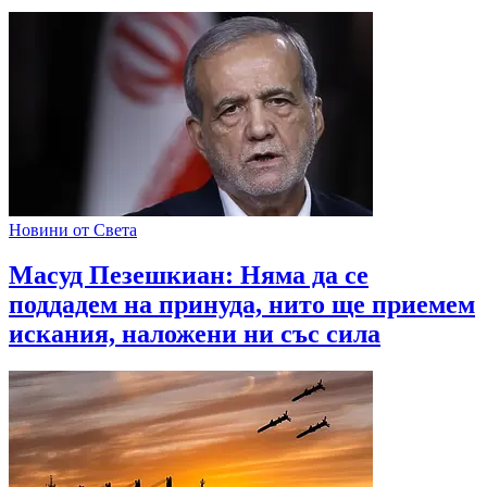
Новини от Света
Масуд Пезешкиан: Няма да се
поддадем на принуда, нито ще приемем
искания, наложени ни със сила