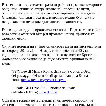
В засегнатите от стихията райони работят противопожарни и
общински екипи за отстраняване на нанесените щети,
основно на коли, върху които са стоварили клони и дървета.
Очевидци описват пред италианските медии бурята като
нещо, каквото не са виждали досега в живота си.
Във вторник друга европейска столица – Париж, също е била
връхлетяна от силен вятър и проливен дъжд, припомнят
френски медии.
Силните пориви на вятъра са нанесли щети на инсталацията
на твореца JR на „Пон Ньоф“, която отбелязва 40-ата
годишнина от опаковането на парижкия мост от Кристо и
Жан-Клод и се очакваше да бъде открита официално на 6
юни.
????️Video di Marzia Roma, dalla zona Conca d'Oro,
del passaggio del tornado di questa mattina a Roma
Nord.
pic.twitter.com/g8WNTCqvaf
— Italia 24H Live ???? – Notizie dall'Italia
(@Italia24HLive)
June 3, 2026
Още във вторник вечерта екипът на твореца съобщи, че
експерти проверяват щетите и въз основа на оценката ще