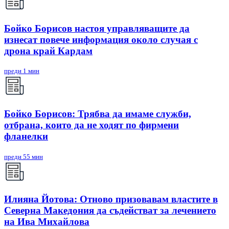
Бойко Борисов настоя управляващите да
изнесат повече информация около случая с
дрона край Кардам
преди 1 мин
Бойко Борисов: Трябва да имаме служби,
отбрана, които да не ходят по фирмени
фланелки
преди 55 мин
Илияна Йотова: Отново призовавам властите в
Северна Македония да съдействат за лечението
на Ива Михайлова