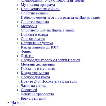
Следобедният блок с Тодор Пантилеев
Музикална програма
Нови хоризонти с Лили
Спортни новини
Избрани моменти от програмата на Дарик радио
Спортен маратон
Metropolis
Спортното шоу на Дарик в аванс
Подкаст в ефира
Още по темата
Портрети на успеха
Как да живеем до 100?
Финес
Дебатът
Следобедният блок с Георги Иванов
Мечтани дестинации
Гласът на изкуството
Квадратни метри
Следобедна криза
Новите 240: Посоката на България
Часът на успеха
Connected
Денят на храбростта
Бранд България
На живо