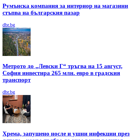
Румънска компания за интериор на магазини
стъпва на българския пазар
dbr.bg
Метрото до „Левски Г“ тръгва на 15 август,
София инвестира 265 млн. евро в градския
транспорт
dbr.bg
Хрема, запушено носле и ушни инфекции през