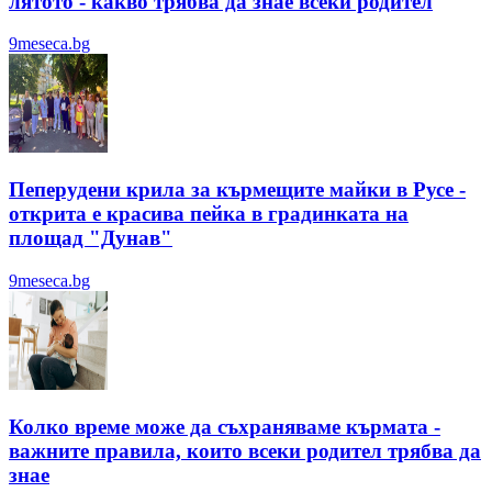
лятотo - какво трябва да знае всеки родител
9meseca.bg
Пеперудени крила за кърмещите майки в Русе -
открита е красива пейка в градинката на
площад "Дунав"
9meseca.bg
Колко време може да съхраняваме кърмата -
важните правила, които всеки родител трябва да
знае