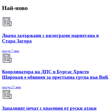
Най-ново
Двама задържани с килограми марихуана в
Стара Загора
преди 7 мин
Координатора на ДПС в Бургас Христо
Широков е обвинен за престъпна група във ВиК
преди 27 мин
Западният печат с опасения от руски атаки