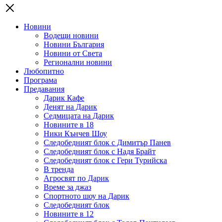
Новини
Водещи новини
Новини България
Новини от Света
Регионални новини
Любопитно
Програма
Предавания
Дарик Кафе
Денят на Дарик
Седмицата на Дарик
Новините в 18
Ники Кънчев Шоу
Следобедният блок с Димитър Панев
Следобедният блок с Надя Брайт
Следобедният блок с Гери Турийска
В тренда
Агросвят по Дарик
Време за джаз
Спортното шоу на Дарик
Следобедният блок
Новините в 12