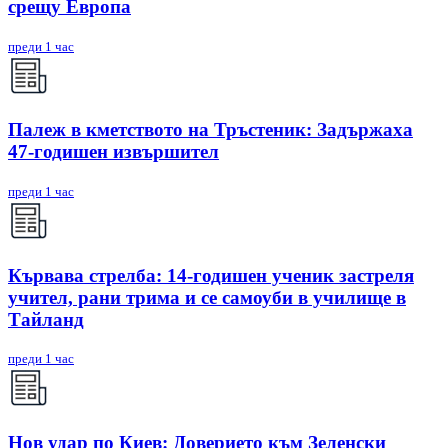
срещу Европа
преди 1 час
Палеж в кметството на Тръстеник: Задържаха
47-годишен извършител
преди 1 час
Кървава стрелба: 14-годишен ученик застреля
учител, рани трима и се самоуби в училище в
Тайланд
преди 1 час
Нов удар по Киев: Доверието към Зеленски