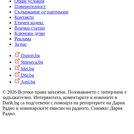
Общи условия
Поверителност
Съдържание от партньори
Контакти
Етичен кодекс
Всички статии
Ключови думи
Реклама
За нас
Dsport.bg
9meseca.bg
Idei.bg
Dbr.bg
Agri.bg
© 2026 Всички права запазени. Позоваването с хиперлинк е
задължително. Интервютата, коментарите и новините в
Darik.bg са подготвени с помощта на репортерите на Дарик
Радио и новинарските емисии на радиото. Снимки: Дарик
Радио.