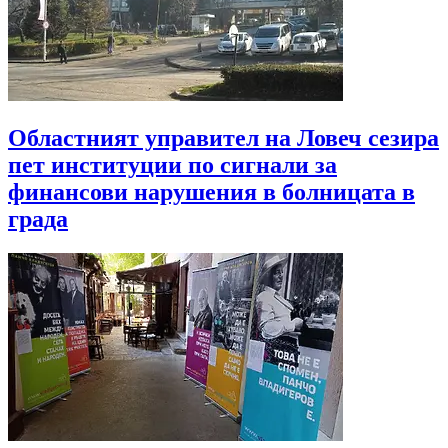
Областният управител на Ловеч сезира
пет институции по сигнали за
финансови нарушения в болницата в
града