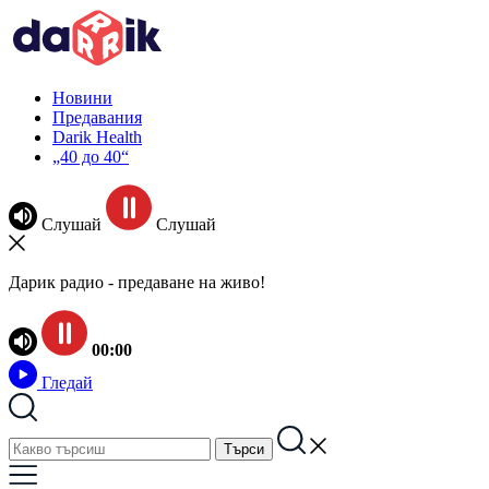
Новини
Предавания
Darik Health
„40 до 40“
Слушай
Слушай
Дарик радио - предаване на живо!
00:00
Гледай