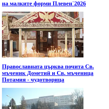
на малките форми Плевен`2026
Православната църква почита Св.
мъченик Дометий и Св. мъченица
Потамия - чудотворица