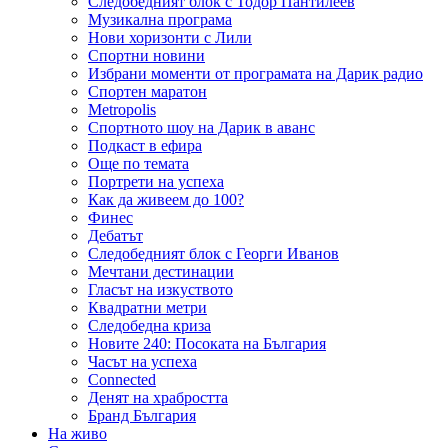
Следобедният блок с Тодор Пантилеев
Музикална програма
Нови хоризонти с Лили
Спортни новини
Избрани моменти от програмата на Дарик радио
Спортен маратон
Metropolis
Спортното шоу на Дарик в аванс
Подкаст в ефира
Още по темата
Портрети на успеха
Как да живеем до 100?
Финес
Дебатът
Следобедният блок с Георги Иванов
Мечтани дестинации
Гласът на изкуството
Квадратни метри
Следобедна криза
Новите 240: Посоката на България
Часът на успеха
Connected
Денят на храбростта
Бранд България
На живо