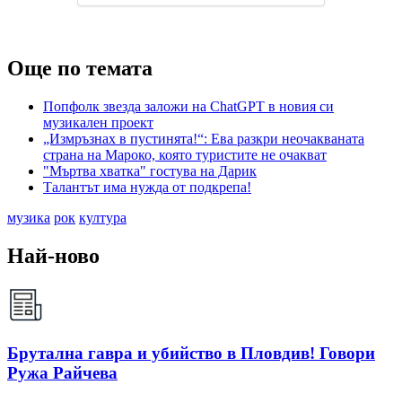
Още по темата
Попфолк звезда заложи на ChatGPT в новия си
музикален проект
„Измръзнах в пустинята!“: Ева разкри неочакваната
страна на Мароко, която туристите не очакват
"Мъртва хватка" гостува на Дарик
Талантът има нужда от подкрепа!
музика
рок
култура
Най-ново
Брутална гавра и убийство в Пловдив! Говори
Ружа Райчева