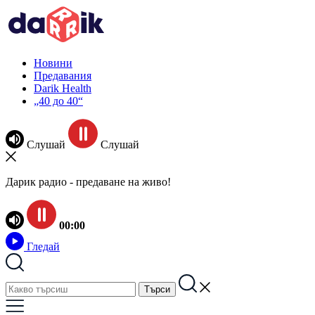
Новини
Предавания
Darik Health
„40 до 40“
Слушай
Слушай
Дарик радио - предаване на живо!
00:00
Гледай