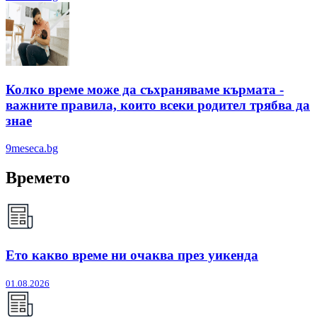
Колко време може да съхраняваме кърмата -
важните правила, които всеки родител трябва да
знае
9meseca.bg
Времето
Ето какво време ни очаква през уикенда
01.08.2026