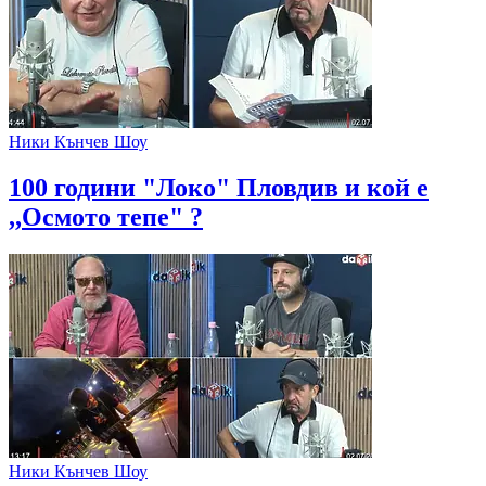
Ники Кънчев Шоу
100 години "Локо" Пловдив и кой е
,,Осмото тепе" ?
Ники Кънчев Шоу