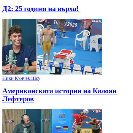
Д2: 25 години на върха!
Ники Кънчев Шоу
Американската история на Калоян
Лефтеров