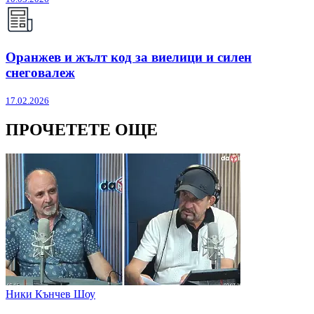
Оранжев и жълт код за виелици и силен
снеговалеж
17.02.2026
ПРОЧЕТЕТЕ ОЩЕ
Ники Кънчев Шоу