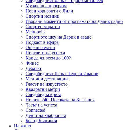
Следобедният блок с Тодор Пантилеев
Музикална програма
Нови хоризонти с Лили
Спортни новини
Избрани моменти от програмата на Дарик радио
Спортен маратон
Metropolis
Спортното шоу на Дарик в аванс
Подкаст в ефира
Още по темата
Портрети на успеха
Как да живеем до 100?
Финес
Дебатът
Следобедният блок с Георги Иванов
Мечтани дестинации
Гласът на изкуството
Квадратни метри
Следобедна криза
Новите 240: Посоката на България
Часът на успеха
Connected
Денят на храбростта
Бранд България
На живо