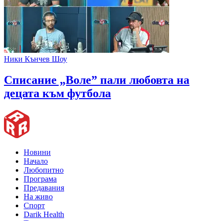
Ники Кънчев Шоу
Списание „Воле” пали любовта на
децата към футбола
Новини
Начало
Любопитно
Програма
Предавания
На живо
Спорт
Darik Health