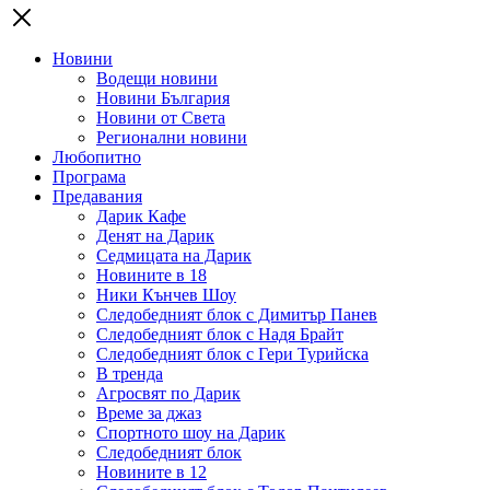
Новини
Водещи новини
Новини България
Новини от Света
Регионални новини
Любопитно
Програма
Предавания
Дарик Кафе
Денят на Дарик
Седмицата на Дарик
Новините в 18
Ники Кънчев Шоу
Следобедният блок с Димитър Панев
Следобедният блок с Надя Брайт
Следобедният блок с Гери Турийска
В тренда
Агросвят по Дарик
Време за джаз
Спортното шоу на Дарик
Следобедният блок
Новините в 12