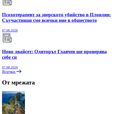
Псохотерапевт за зверското убийство в Пловдив:
Съучастници сме всички ние в обществото
07.08.2026
Ново двайсет: Одиторът Главчев ще проверява
себе си
07.08.2026
Всички
От мрежата