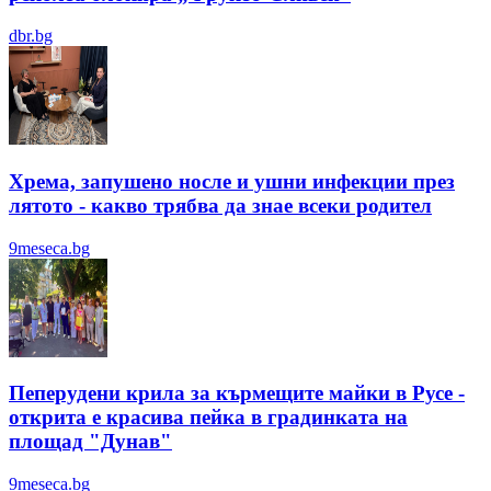
dbr.bg
Хрема, запушено носле и ушни инфекции през
лятотo - какво трябва да знае всеки родител
9meseca.bg
Пеперудени крила за кърмещите майки в Русе -
открита е красива пейка в градинката на
площад "Дунав"
9meseca.bg