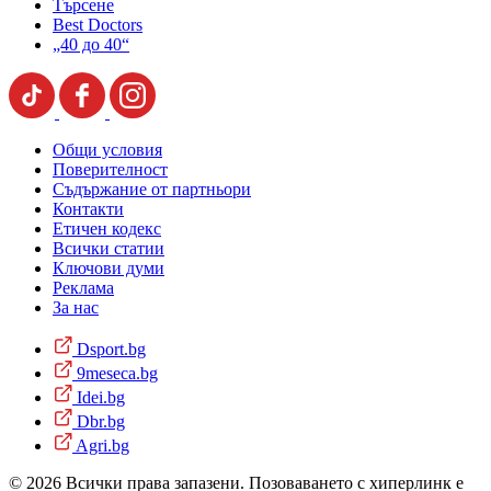
Търсене
Best Doctors
„40 до 40“
Общи условия
Поверителност
Съдържание от партньори
Контакти
Етичен кодекс
Всички статии
Ключови думи
Реклама
За нас
Dsport.bg
9meseca.bg
Idei.bg
Dbr.bg
Agri.bg
© 2026 Всички права запазени. Позоваването с хиперлинк е