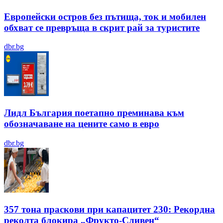
Европейски остров без пътища, ток и мобилен
обхват се превръща в скрит рай за туристите
dbr.bg
Лидл България поетапно преминава към
обозначаване на цените само в евро
dbr.bg
357 тона праскови при капацитет 230: Рекордна
реколта блокира „Фрукто-Сливен“