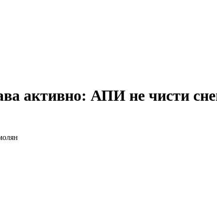
а активно: АПИ не чисти снега
Смолян