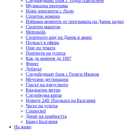
Следобедният блок с Тодор Пантилеев
Музикална програма
Нови хоризонти с Лили
Спортни новини
Избрани моменти от програмата на Дарик радио
Спортен маратон
Metropolis
Спортното шоу на Дарик в аванс
Подкаст в ефира
Още по темата
Портрети на успеха
Как да живеем до 100?
Финес
Дебатът
Следобедният блок с Георги Иванов
Мечтани дестинации
Гласът на изкуството
Квадратни метри
Следобедна криза
Новите 240: Посоката на България
Часът на успеха
Connected
Денят на храбростта
Бранд България
На живо