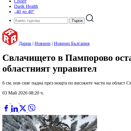
Спорт
Darik Health
„40 до 40“
Дарик
|
Новини
|
Новини България
Свлачището в Пампорово остав
областният управител
6 см. нов сняг падна през нощта по високите части на област 
03 Май 2026 08:20 ч.