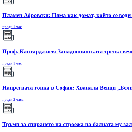
Пламен Абровски: Няма как домат, който се води 
преди 1 час
Проф. Кантарджиев: Западнонилската треска вече
преди 1 час
Напрегната гонка в София: Хванали Венци „Бели
преди 2 часа
Тръмп за спирането на строежа на балната му зал