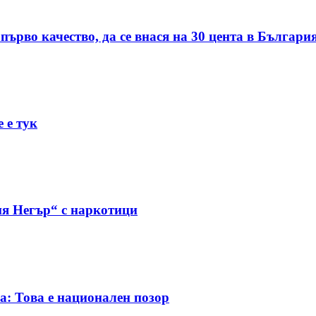
първо качество, да се внася на 30 цента в Българи
 е тук
я Негър“ с наркотици
а: Това е национален позор