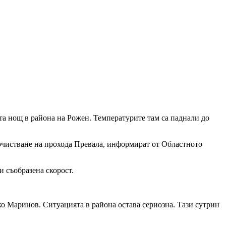
та нощ в района на Рожен. Температурите там са паднали до
почистване на прохода Превала, информират от Областното
 съобразена скорост.
о Маринов. Ситуацията в района остава сериозна. Тази сутрин