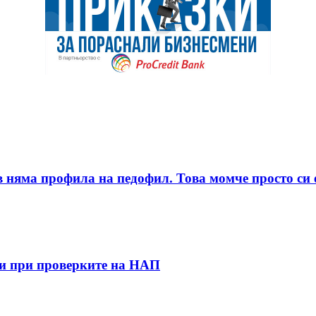
няма профила на педофил. Това момче просто си е
ти при проверките на НАП