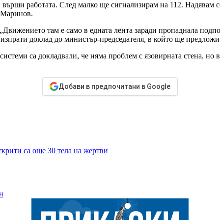
 върши работата. След малко ще сигнализирам на 112. Надявам 
о Маринов.
 „Движението там е само в едната лента заради пропаднала подпо
 изпрати доклад до министър-председателя, в който ще предложи
системи са докладвали, че няма проблем с язовирната стена, но
Добави в предпочитани в Google
крити са още 30 тела на жертви
н