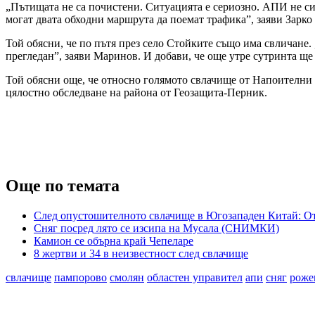
„Пътищата не са почистени. Ситуацията е сериозно. АПИ не си
могат двата обходни маршрута да поемат трафика”, заяви Зарк
Той обясни, че по пътя през село Стойките също има свличане.
прегледан”, заяви Маринов. И добави, че още утре сутринта ще
Той обясни още, че относно голямото свлачище от Напоителни 
цялостно обследване на района от Геозащита-Перник.
Още по темата
След опустошителното свлачище в Югозападен Китай: От
Сняг посред лято се изсипа на Мусала (СНИМКИ)
Камион се обърна край Чепеларе
8 жертви и 34 в неизвестност след свлачище
свлачище
пампорово
смолян
областен управител
апи
сняг
роже