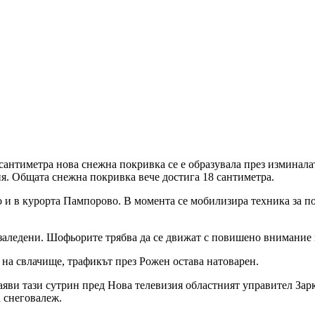
сантиметра нова снежна покривка се е образувала през изминала
ия. Общата снежна покривка вече достига 18 сантиметра.
то и в курорта Пампорово. В момента се мобилизира техника за 
заледени. Шофьорите трябва да се движат с повишено внимание и
на свлачище, трафикът през Рожен остава натоварен.
яви тази сутрин пред Нова телевизия областният управител Зарк
 снеговалеж.