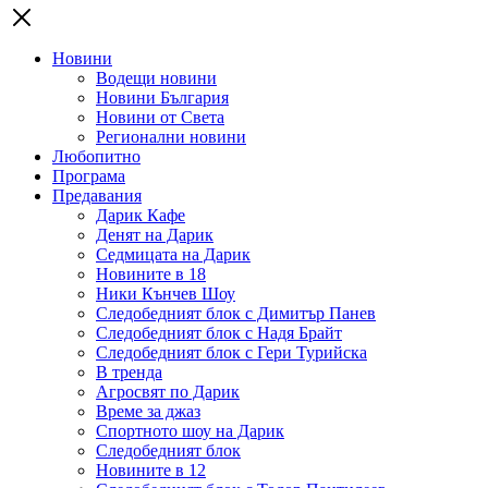
Новини
Водещи новини
Новини България
Новини от Света
Регионални новини
Любопитно
Програма
Предавания
Дарик Кафе
Денят на Дарик
Седмицата на Дарик
Новините в 18
Ники Кънчев Шоу
Следобедният блок с Димитър Панев
Следобедният блок с Надя Брайт
Следобедният блок с Гери Турийска
В тренда
Агросвят по Дарик
Време за джаз
Спортното шоу на Дарик
Следобедният блок
Новините в 12