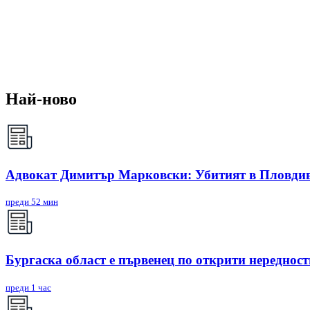
Най-ново
Адвокат Димитър Марковски: Убитият в Пловдив 
преди 52 мин
Бургаска област е първенец по открити нереднос
преди 1 час