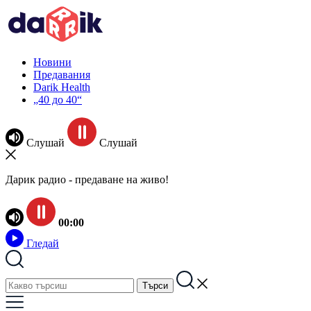
Новини
Предавания
Darik Health
„40 до 40“
Слушай
Слушай
Дарик радио - предаване на живо!
00:00
Гледай