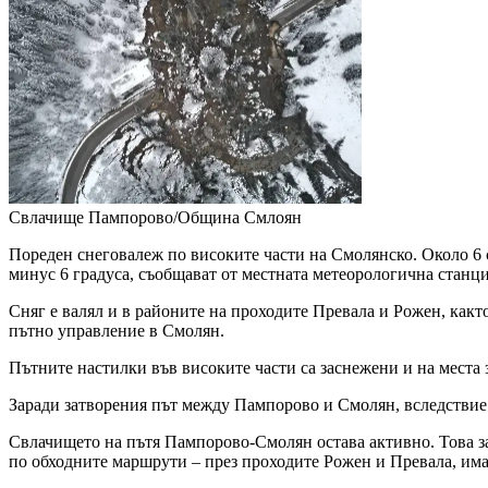
Свлачище Пампорово/Община Смлоян
Пореден снеговалеж по високите части на Смолянско. Около 6 
минус 6 градуса, съобщават от местната метеорологична станц
Сняг е валял и в районите на проходите Превала и Рожен, как
пътно управление в Смолян.
Пътните настилки във високите части са заснежени и на места 
Заради затворения път между Пампорово и Смолян, вследствие 
Свлачището на пътя Пампорово-Смолян остава активно. Това за
по обходните маршрути – през проходите Рожен и Превала, има