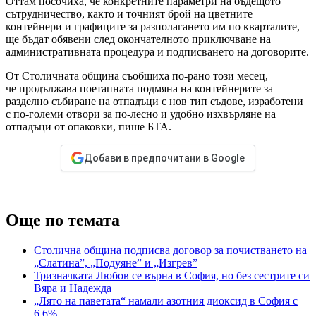
Оттам посочиха, че конкретните параметри на бъдещото
сътрудничество, както и точният брой на цветните
контейнери и графиците за разполагането им по кварталите,
ще бъдат обявени след окончателното приключване на
административната процедура и подписването на договорите.
От Столичната община съобщиха по-рано този месец,
че продължава поетапната подмяна на контейнерите за
разделно събиране на отпадъци с нов тип съдове, изработени
с по-големи отвори за по-лесно и удобно изхвърляне на
отпадъци от опаковки, пише БТА.
Добави в предпочитани в Google
Още по темата
Столична община подписва договор за почистването на
„Слатина”, „Подуяне” и „Изгрев”
Тризначката Любов се върна в София, но без сестрите си
Вяра и Надежда
„Лято на паветата“ намали азотния диоксид в София с
6,6%