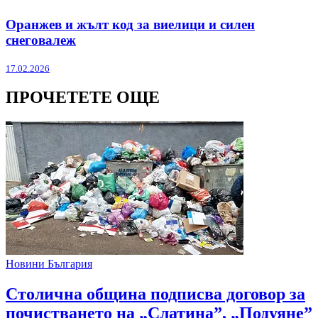
Оранжев и жълт код за виелици и силен
снеговалеж
17.02.2026
ПРОЧЕТЕТЕ ОЩЕ
Новини България
Столична община подписва договор за
почистването на „Слатина”, „Подуяне”