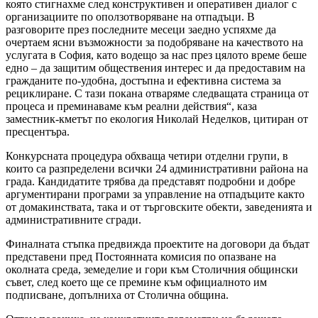
която стигнахме след конструктивен и оперативен диалог с
организациите по оползотворяване на отпадъци. В
разговорите през последните месеци заедно успяхме да
очертаем ясни възможности за подобряване на качеството на
услугата в София, като водещо за нас през цялото време беше
едно – да защитим обществения интерес и да предоставим на
гражданите по-удобна, достъпна и ефективна система за
рециклиране. С тази покана отваряме следващата страница от
процеса и преминаваме към реални действия“, каза
заместник-кметът по екология Николай Неделков, цитиран от
пресцентъра.
Конкурсната процедура обхваща четири отделни групи, в
които са разпределени всички 24 административни района на
града. Кандидатите трябва да представят подробни и добре
аргументирани програми за управление на отпадъците както
от домакинствата, така и от търговските обекти, заведенията и
административните сгради.
Финалната стъпка предвижда проектите на договори да бъдат
представени пред Постоянната комисия по опазване на
околната среда, земеделие и гори към Столичния общински
съвет, след което ще се премине към официалното им
подписване, допълниха от Столична община.