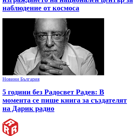
наблюдение от космоса
Новини България
5 години без Радосвет Радев: В
момента се пише книга за създателят
на Дарик радио