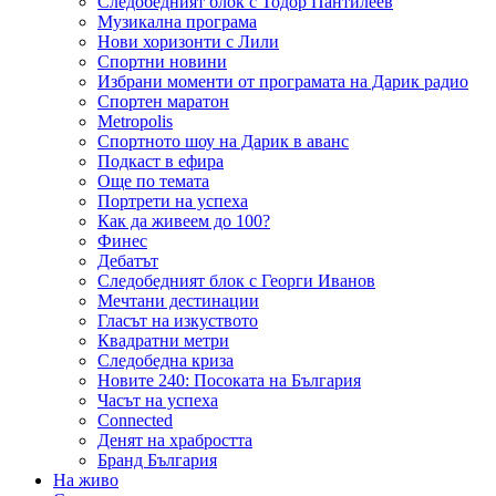
Следобедният блок с Тодор Пантилеев
Музикална програма
Нови хоризонти с Лили
Спортни новини
Избрани моменти от програмата на Дарик радио
Спортен маратон
Metropolis
Спортното шоу на Дарик в аванс
Подкаст в ефира
Още по темата
Портрети на успеха
Как да живеем до 100?
Финес
Дебатът
Следобедният блок с Георги Иванов
Мечтани дестинации
Гласът на изкуството
Квадратни метри
Следобедна криза
Новите 240: Посоката на България
Часът на успеха
Connected
Денят на храбростта
Бранд България
На живо