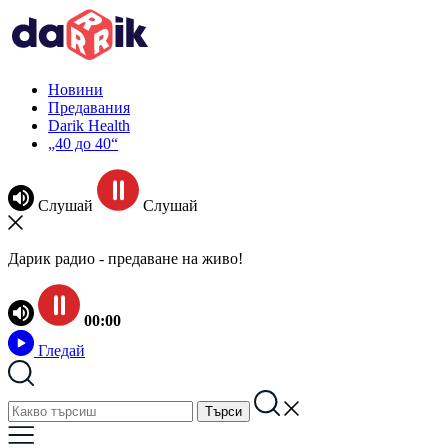
Новини
Предавания
Darik Health
„40 до 40“
Слушай
Слушай
Дарик радио - предаване на живо!
00:00
Гледай