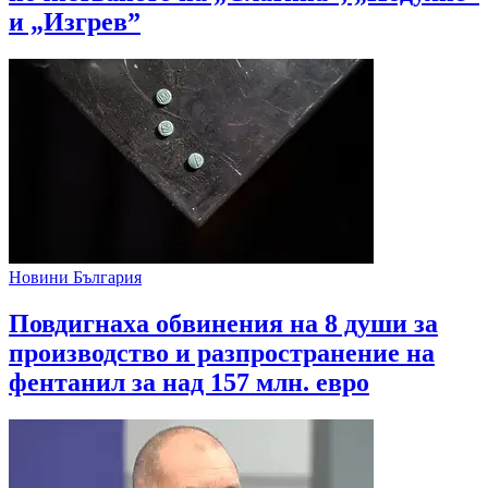
и „Изгрев”
Новини България
Повдигнаха обвинения на 8 души за
производство и разпространение на
фентанил за над 157 млн. евро