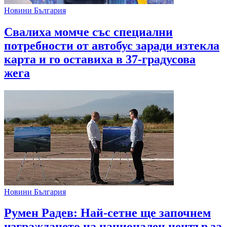
Новини България
Свалиха момче със специални
потребности от автобус заради изтекла
карта и го оставиха в 37-градусова
жега
Новини България
Румен Радев: Най-сетне ще започнем
изграждането на национален център за