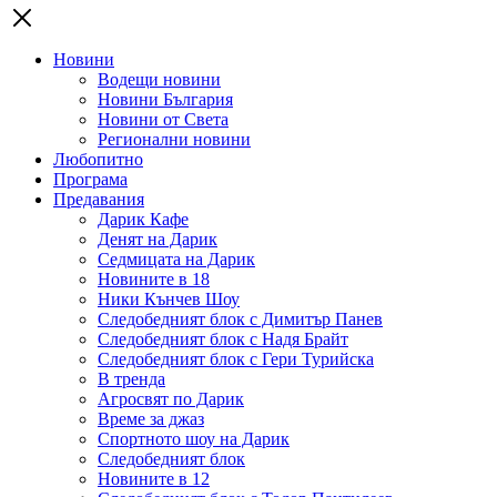
Новини
Водещи новини
Новини България
Новини от Света
Регионални новини
Любопитно
Програма
Предавания
Дарик Кафе
Денят на Дарик
Седмицата на Дарик
Новините в 18
Ники Кънчев Шоу
Следобедният блок с Димитър Панев
Следобедният блок с Надя Брайт
Следобедният блок с Гери Турийска
В тренда
Агросвят по Дарик
Време за джаз
Спортното шоу на Дарик
Следобедният блок
Новините в 12