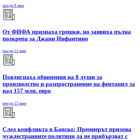
преди 9 мин
От ФИФА признаха грешки, но заявиха пълна
подкрепа за Джани Инфантино
преди 12 мин
Повдигнаха обвинения на 8 души за
производство и разпространение на фентанил за
над 157 млн. евро
преди 15 мин
След конфликта в Банско: Премиерът призова
чуждестранните политици да не прибързват с