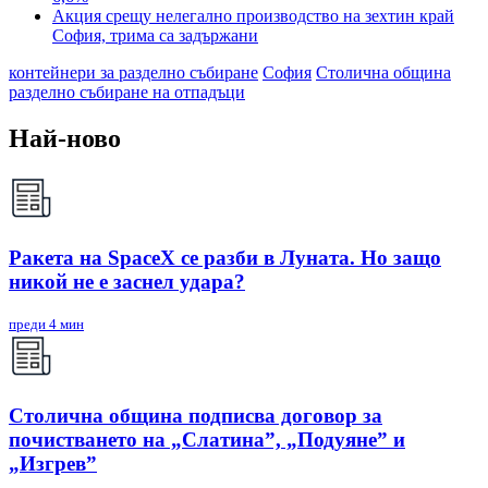
Акция срещу нелегално производство на зехтин край
София, трима са задържани
контейнери за разделно събиране
София
Столична община
разделно събиране на отпадъци
Най-ново
Ракета на SpaceX се разби в Луната. Но защо
никой не е заснел удара?
преди 4 мин
Столична община подписва договор за
почистването на „Слатина”, „Подуяне” и
„Изгрев”