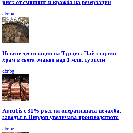
риск от смишинг и кражба на резервации
dbr.bg
Новите дестинации на Турция: Най-старият
храм в света очаква над 1 млн. туристи
dbr.bg
Aurubis с 31% ръст на оперативната печалба,
заводът в Пирдоп увеличава производството
dbr.bg