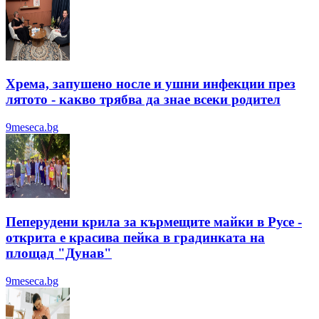
Хрема, запушено носле и ушни инфекции през
лятотo - какво трябва да знае всеки родител
9meseca.bg
Пеперудени крила за кърмещите майки в Русе -
открита е красива пейка в градинката на
площад "Дунав"
9meseca.bg