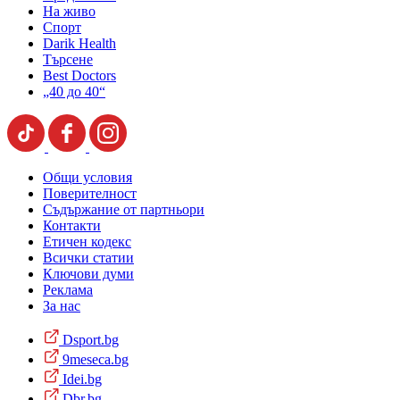
На живо
Спорт
Darik Health
Търсене
Best Doctors
„40 до 40“
Общи условия
Поверителност
Съдържание от партньори
Контакти
Етичен кодекс
Всички статии
Ключови думи
Реклама
За нас
Dsport.bg
9meseca.bg
Idei.bg
Dbr.bg