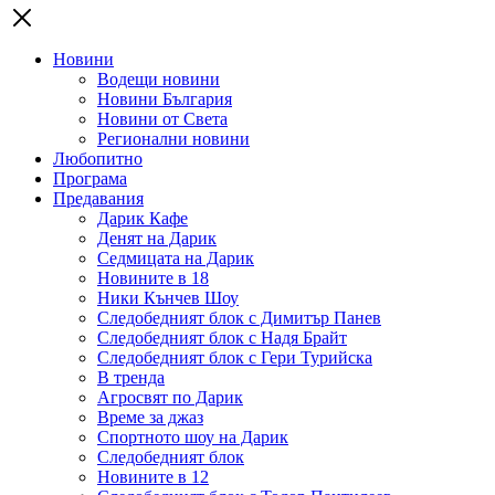
Новини
Водещи новини
Новини България
Новини от Света
Регионални новини
Любопитно
Програма
Предавания
Дарик Кафе
Денят на Дарик
Седмицата на Дарик
Новините в 18
Ники Кънчев Шоу
Следобедният блок с Димитър Панев
Следобедният блок с Надя Брайт
Следобедният блок с Гери Турийска
В тренда
Агросвят по Дарик
Време за джаз
Спортното шоу на Дарик
Следобедният блок
Новините в 12