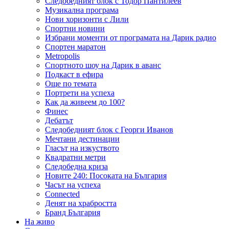
Следобедният блок с Тодор Пантилеев
Музикална програма
Нови хоризонти с Лили
Спортни новини
Избрани моменти от програмата на Дарик радио
Спортен маратон
Metropolis
Спортното шоу на Дарик в аванс
Подкаст в ефира
Още по темата
Портрети на успеха
Как да живеем до 100?
Финес
Дебатът
Следобедният блок с Георги Иванов
Мечтани дестинации
Гласът на изкуството
Квадратни метри
Следобедна криза
Новите 240: Посоката на България
Часът на успеха
Connected
Денят на храбростта
Бранд България
На живо