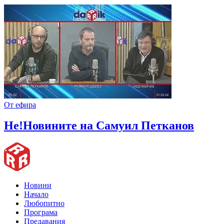
От ефира
Не!Новините на Самуил Петканов
Новини
Начало
Любопитно
Програма
Предавания