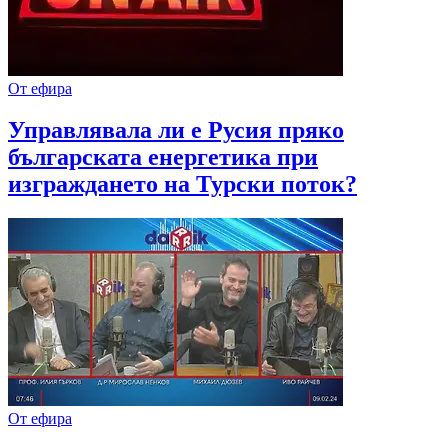
От ефира
Управлявала ли е Русия пряко
българската енергетика при
изграждането на Турски поток?
От ефира