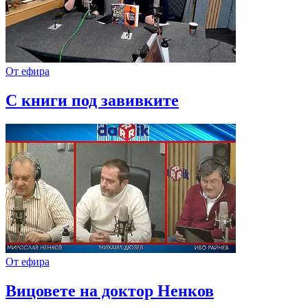
От ефира
С книги под завивките
От ефира
Вицовете на доктор Ненков