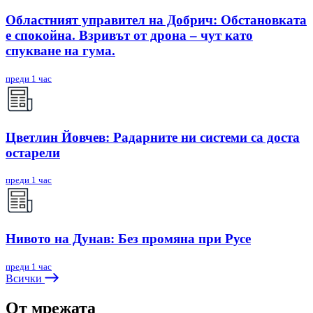
Областният управител на Добрич: Обстановката
е спокойна. Взривът от дрона – чут като
спукване на гума.
преди 1 час
Цветлин Йовчев: Радарните ни системи са доста
остарели
преди 1 час
Нивото на Дунав: Без промяна при Русе
преди 1 час
Всички
От мрежата