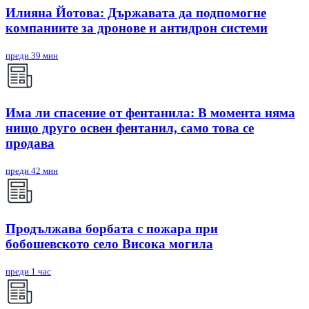
Илияна Йотова: Държавата да подпомогне
компаниите за дронове и антидрон системи
преди 39 мин
Има ли спасение от фентанила: В момента няма
нищо друго освен фентанил, само това се
продава
преди 42 мин
Продължава борбата с пожара при
бобошевското село Висока могила
преди 1 час