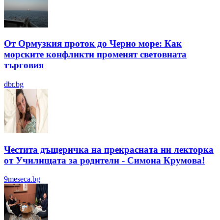
От Ормузкия проток до Черно море: Как
морските конфликти променят световната
търговия
dbr.bg
Честита дъщеричка на прекрасната ни лекторка
от Училищата за родители - Симона Крумова!
9meseca.bg