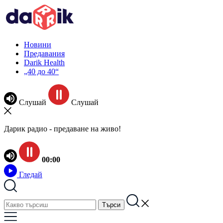
Новини
Предавания
Darik Health
„40 до 40“
Слушай
Слушай
Дарик радио - предаване на живо!
00:00
Гледай