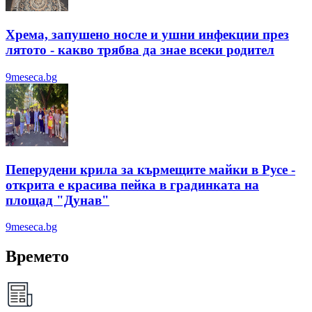
Хрема, запушено носле и ушни инфекции през
лятотo - какво трябва да знае всеки родител
9meseca.bg
Пеперудени крила за кърмещите майки в Русе -
открита е красива пейка в градинката на
площад "Дунав"
9meseca.bg
Времето