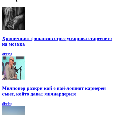
Хроничният финансов стрес ускорява стареенето
на мозъка
dbr.bg
Милионер разкри кой е най-лошият кариерен
съвет, който дават милиардерите
dbr.bg