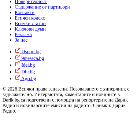
Поверителност
Съдържание от партньори
Контакти
Етичен кодекс
Всички статии
Ключови думи
Реклама
За нас
Dsport.bg
9meseca.bg
Idei.bg
Dbr.bg
Agri.bg
© 2026 Всички права запазени. Позоваването с хиперлинк е
задължително. Интервютата, коментарите и новините в
Darik.bg са подготвени с помощта на репортерите на Дарик
Радио и новинарските емисии на радиото. Снимки: Дарик
Радио.