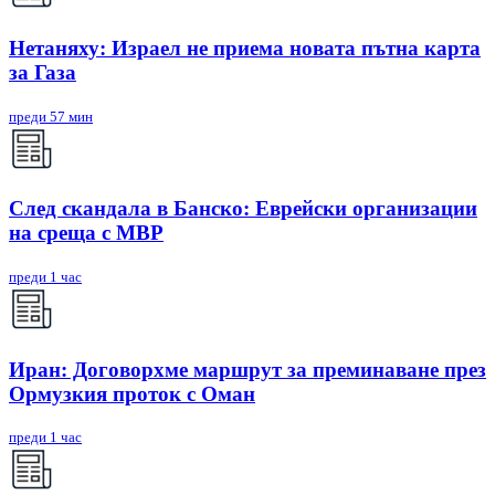
Нетаняху: Израел не приема новата пътна карта
за Газа
преди 57 мин
След скандала в Банско: Eврейски организации
на среща с МВР
преди 1 час
Иран: Договорхме маршрут за преминаване през
Ормузкия проток с Оман
преди 1 час