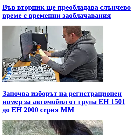
Във вторник ще преобладава слънчево
време с временни заоблачавания
Започва изборът на регистрационен
номер за автомобил от група ЕН 1501
до EH 2000 серия MМ