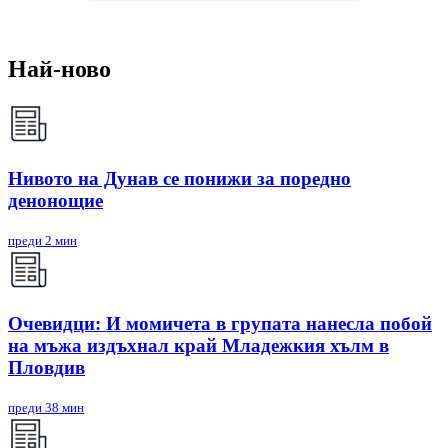
Най-ново
Нивото на Дунав се понижи за поредно
денонощие
преди 2 мин
Очевидци: И момичета в групата нанесла побой
на мъжа издъхнал край Младежкия хълм в
Пловдив
преди 38 мин