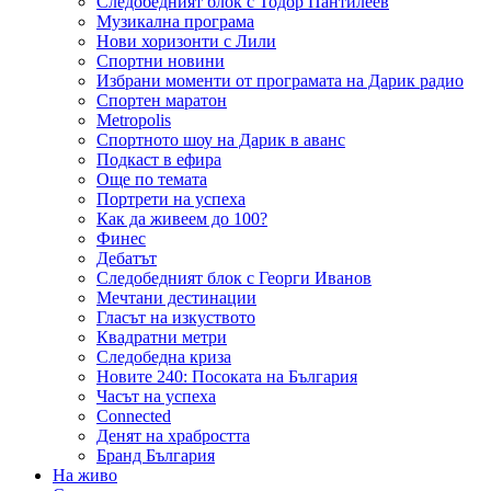
Следобедният блок с Тодор Пантилеев
Музикална програма
Нови хоризонти с Лили
Спортни новини
Избрани моменти от програмата на Дарик радио
Спортен маратон
Metropolis
Спортното шоу на Дарик в аванс
Подкаст в ефира
Още по темата
Портрети на успеха
Как да живеем до 100?
Финес
Дебатът
Следобедният блок с Георги Иванов
Мечтани дестинации
Гласът на изкуството
Квадратни метри
Следобедна криза
Новите 240: Посоката на България
Часът на успеха
Connected
Денят на храбростта
Бранд България
На живо