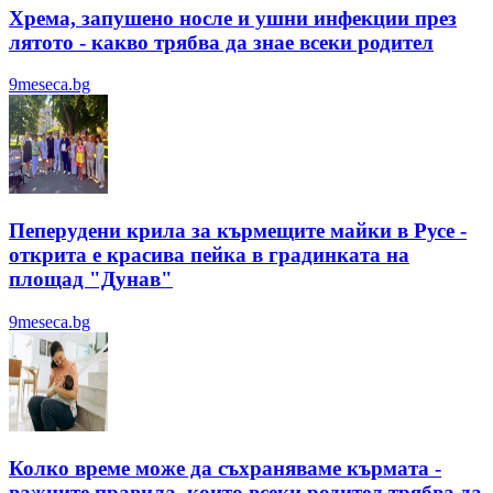
Хрема, запушено носле и ушни инфекции през
лятотo - какво трябва да знае всеки родител
9meseca.bg
Пеперудени крила за кърмещите майки в Русе -
открита е красива пейка в градинката на
площад "Дунав"
9meseca.bg
Колко време може да съхраняваме кърмата -
важните правила, които всеки родител трябва да