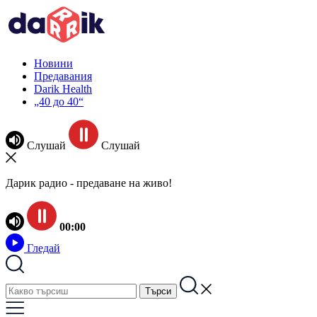
Новини
Предавания
Darik Health
„40 до 40“
Слушай
Слушай
Дарик радио - предаване на живо!
00:00
Гледай