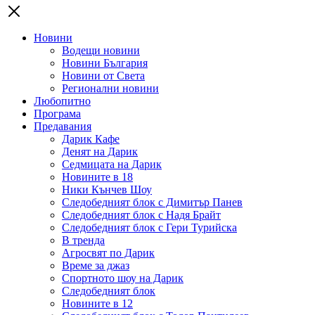
Новини
Водещи новини
Новини България
Новини от Света
Регионални новини
Любопитно
Програма
Предавания
Дарик Кафе
Денят на Дарик
Седмицата на Дарик
Новините в 18
Ники Кънчев Шоу
Следобедният блок с Димитър Панев
Следобедният блок с Надя Брайт
Следобедният блок с Гери Турийска
В тренда
Агросвят по Дарик
Време за джаз
Спортното шоу на Дарик
Следобедният блок
Новините в 12