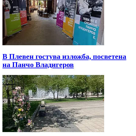
В Плевен гостува изложба, посветена
на Панчо Владигеров