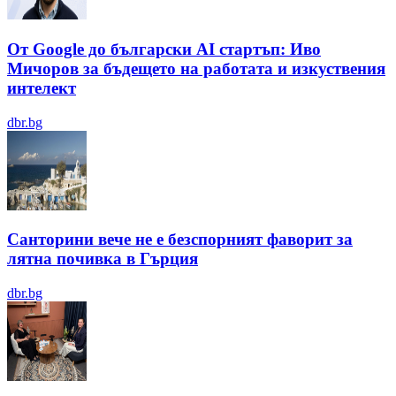
От Google до български AI стартъп: Иво
Мичоров за бъдещето на работата и изкуствения
интелект
dbr.bg
Санторини вече не е безспорният фаворит за
лятна почивка в Гърция
dbr.bg