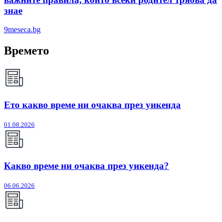
знае
9meseca.bg
Времето
Ето какво време ни очаква през уикенда
01.08.2026
Какво време ни очаква през уикенда?
06.06.2026