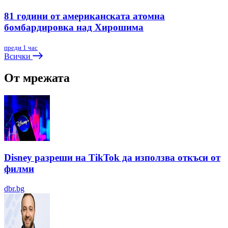
81 години от американската атомна
бомбардировка над Хирошима
преди 1 час
Всички
От мрежата
Disney разреши на TikTok да използва откъси от
филми
dbr.bg