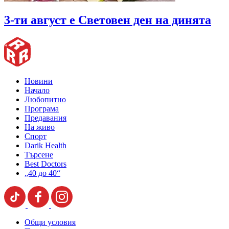
3-ти август е Световен ден на динята
Новини
Начало
Любопитно
Програма
Предавания
На живо
Спорт
Darik Health
Търсене
Best Doctors
„40 до 40“
Общи условия