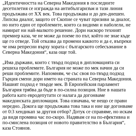
„Идентичността на Северна Македония в последните
десетилетия се изгражда на антибългаризъм и тази линия
продължава от XX век. Това продължава и до ден-днешен.
Липсва диалог, защото от Скопие се чуват призиви за диалог,
но нито един от проблемите, които са видими и наболели, не
намират ни най-малкото решение. Дори наскоро техният
премиер каза, че не може да поеме по път, който не знае къде
ще го отведе. Той отказва да промени каквото и да е, въпреки
че има репресии върху хората с българското себесъзнание в
Северна Македония“, каза още той.
„Има държави, които с твърд подход в дипломацията си
решиха проблемите. България не може по мек начин да си
реши проблемите. Напомням, че със своя по-твърд подход
Гърция смени дори името на страната на Северна Македония.
Нашият подход е твърде мек. В Европейския парламент
България трябва да бъде в по-силна позиция. Ние в нашата
работа като евродепутати се налага да догонваме
македонската дипломация. Това означава, че нещо се прави
нередно. Докога ще продължава това така и ние ще догонваме
от 0:3 хендикап за другия отбор? Дотук се справяме, но искам
да видя промяна час по-скоро. Надявам се на по-ефективна и
по-смислена позиция от новото правителство в България“,
каза Стоянов.