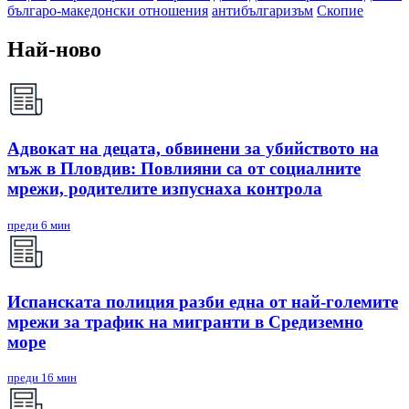
българо-македонски отношения
антибългаризъм
Скопие
Най-ново
Адвокат на децата, обвинени за убийството на
мъж в Пловдив: Повлияни са от социалните
мрежи, родителите изпуснаха контрола
преди 6 мин
Испанската полиция разби една от най-големите
мрежи за трафик на мигранти в Средиземно
море
преди 16 мин