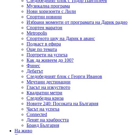
Следобедният блок с Тодор Пантилеев
Музикална програма
Нови хоризонти с Лили
Спортни новини
Избрани моменти от програмата на Дарик радио
Спортен маратон
Metropolis
Спортното шоу на Дарик в аванс
Подкаст в ефира
Още по темата
Портрети на успеха
Как да живеем до 100?
Финес
Дебатът
Следобедният блок с Георги Иванов
Мечтани дестинации
Гласът на изкуството
Квадратни метри
Следобедна криза
Новите 240: Посоката на България
Часът на успеха
Connected
Денят на храбростта
Бранд България
На живо