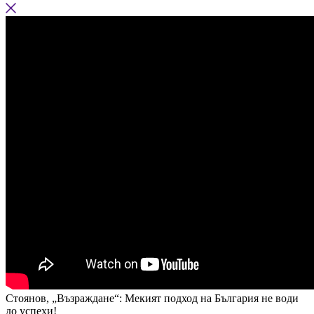
Стоянов, „Възраждане“: Мекият подход на България не води
до успехи!