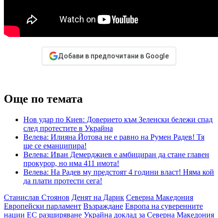
Добави в предпочитани в Google
Още по темата
Нов удар по Киев: Доверието към Зеленски бележи спад
след протестите в Украйна
Велева: Илияна Йотова не е равно на Румен Радев! Тя
ще се еманципира!
Велева: Иван Демерджиев е амбициран да стане главен
прокурор, но има 411 имота!
Велева: На Радев му предстоят 4 години власт! Няма кой
да плати протести сега!
Станислав Стоянов
Денят на Дарик
Северна Македония
Европейски парламент
Възраждане
Европа на суверенните
нации
ЕС разширяване
Украйна
доклад за Северна Македония