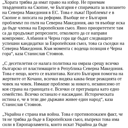
„Хората трябва да имат право на избор. Не приемам
твърденията на Скопие, че България е спирачката за влизането
на Северна Македония в ЕС. Това е лъжа! Проблемът е в
Скопие и липсата на реформи. Въобще не е България
проблемът по пътя на Северна Македония, ако тя въобще иска
да бъде членка на Европейския съюз. Явно приоритетите там
са да продължат репресиите, отколкото да се направи
компромис. Албания и Черна гора ще бъдат следващите
успешни кандидатки за Европейския съюз, това са съседки на
Северна Македония. Към момента с водеща позиция е Черна
гора“, каза Станислав Стоянов.
„С десетилетия се налага политика на омраза срещу всичко
българско от властимащите в Република Северна Македония.
Това е нещо, което се възпитава. Когато България помогна на
жертвите от Кочани, всички видяха каква беше реакцията от
човек на човек. Нямаше проблеми за никого, независимо от
коя страна на границата е. Всички се прегръщаха като едно
семейство. Всичко останало е насаждане. Историческата
истина е, че в тези две държави живее един народ“, каза
Станислав Стоянов.
„Украйна е страна във война. Това е противопоказен факт, че
тя не трябва да бъде в Европейския съюз, въпреки това има
сили в Европарламента, които искат Украйна да бъде