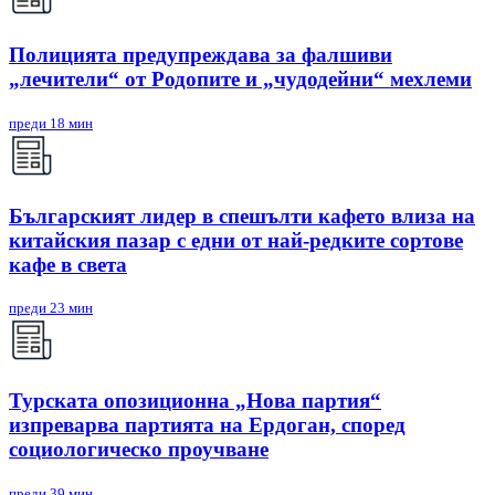
Полицията предупреждава за фалшиви
„лечители“ от Родопите и „чудодейни“ мехлеми
преди 18 мин
Българският лидер в спешълти кафето влиза на
китайския пазар с едни от най-редките сортове
кафе в света
преди 23 мин
Турската опозиционна „Нова партия“
изпреварва партията на Ердоган, според
социологическо проучване
преди 39 мин