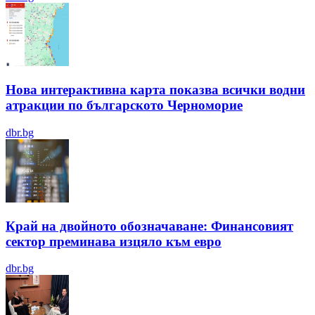
Нова интерактивна карта показва всички водни
атракции по българското Черноморие
dbr.bg
Край на двойното обозначаване: Финансовият
сектор преминава изцяло към евро
dbr.bg