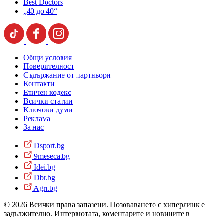
Best Doctors
„40 до 40“
Общи условия
Поверителност
Съдържание от партньори
Контакти
Етичен кодекс
Всички статии
Ключови думи
Реклама
За нас
Dsport.bg
9meseca.bg
Idei.bg
Dbr.bg
Agri.bg
© 2026 Всички права запазени. Позоваването с хиперлинк е
задължително. Интервютата, коментарите и новините в