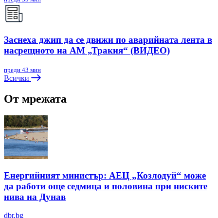
Заснеха джип да се движи по аварийната лента в
насрещното на АМ „Тракия“ (ВИДЕО)
преди 43 мин
Всички
От мрежата
Енергийният министър: АЕЦ „Козлодуй“ може
да работи още седмица и половина при ниските
нива на Дунав
dbr.bg