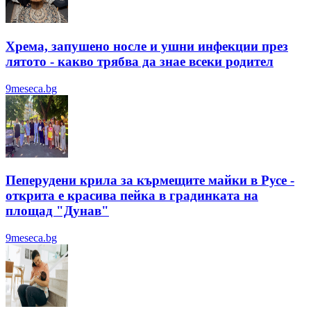
Хрема, запушено носле и ушни инфекции през
лятотo - какво трябва да знае всеки родител
9meseca.bg
Пеперудени крила за кърмещите майки в Русе -
открита е красива пейка в градинката на
площад "Дунав"
9meseca.bg