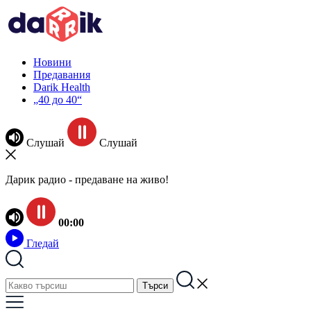
Новини
Предавания
Darik Health
„40 до 40“
Слушай
Слушай
Дарик радио - предаване на живо!
00:00
Гледай