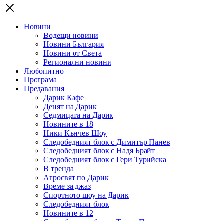
Новини
Водещи новини
Новини България
Новини от Света
Регионални новини
Любопитно
Програма
Предавания
Дарик Кафе
Денят на Дарик
Седмицата на Дарик
Новините в 18
Ники Кънчев Шоу
Следобедният блок с Димитър Панев
Следобедният блок с Надя Брайт
Следобедният блок с Гери Турийска
В тренда
Агросвят по Дарик
Време за джаз
Спортното шоу на Дарик
Следобедният блок
Новините в 12