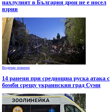
нахлулият в България дрон не е носел
взрив
Водещи новини
14 ранени при среднощна руска атака с
бомби срещу украинския град Суми