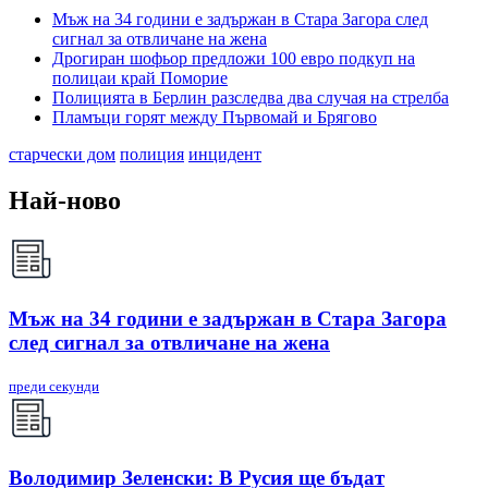
Мъж на 34 години е задържан в Стара Загора след
сигнал за отвличане на жена
Дрогиран шофьор предложи 100 евро подкуп на
полицаи край Поморие
Полицията в Берлин разследва два случая на стрелба
Пламъци горят между Първомай и Брягово
старчески дом
полиция
инцидент
Най-ново
Мъж на 34 години е задържан в Стара Загора
след сигнал за отвличане на жена
преди секунди
Володимир Зеленски: В Русия ще бъдат