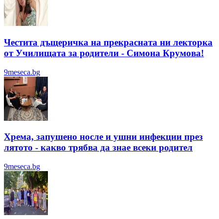
Честита дъщеричка на прекрасната ни лекторка
от Училищата за родители - Симона Крумова!
9meseca.bg
Хрема, запушено носле и ушни инфекции през
лятотo - какво трябва да знае всеки родител
9meseca.bg