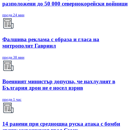
разположени до 50 000 севернокорейски войници
преди 24 мин
Фалшива реклама с образа и гласа на
митрополит Гавриил
преди 38 мин
Военният министър допусна, че нахлулият в
България дрон не е носел взрив
преди 1 час
14 ранени при среднощна руска атака с бомби