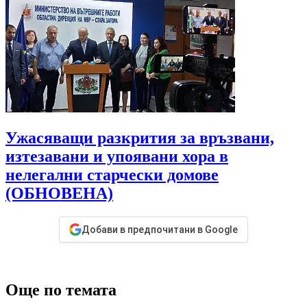
Ужасяващи разкрития за връзвани,
изтезавани и упоявани хора в
нелегални старчески домове
(ОБНОВЕНА)
Добави в предпочитани в Google
Още по темата