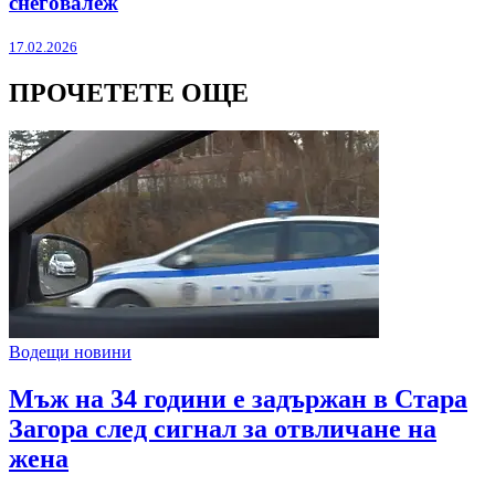
снеговалеж
17.02.2026
ПРОЧЕТЕТЕ ОЩЕ
Водещи новини
Мъж на 34 години е задържан в Стара
Загора след сигнал за отвличане на
жена