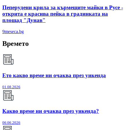
Пеперудени крила за кърмещите майки в Русе -
открита е красива пейка в градинката на
площад "Дунав"
9meseca.bg
Времето
Ето какво време ни очаква през уикенда
01.08.2026
Какво време ни очаква през уикенда?
06.06.2026