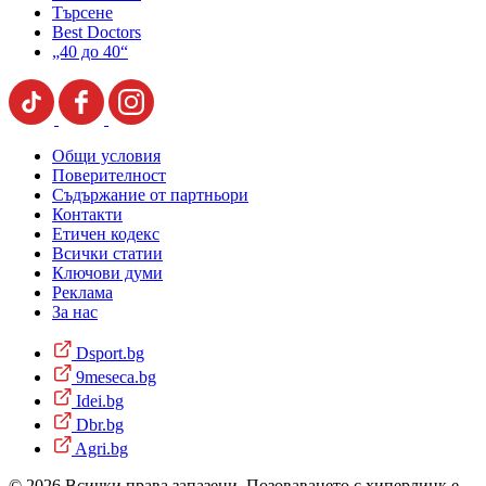
Търсене
Best Doctors
„40 до 40“
Общи условия
Поверителност
Съдържание от партньори
Контакти
Етичен кодекс
Всички статии
Ключови думи
Реклама
За нас
Dsport.bg
9meseca.bg
Idei.bg
Dbr.bg
Agri.bg
© 2026 Всички права запазени. Позоваването с хиперлинк е