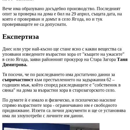
Вече има образувано досъдебно производство. Последният
опит за проверка на дома е бил на 29 април, същата дата, на
която е проверяван и домът в село Ягода, но и тук
проверяващите не са допуснати.
Експертиза
Днес или утре най-късно ще стане ясно с какви вещества са
упоявани изведените възрастни хора от "къщите на ужасите"
в село Ягода, заяви районният прокурор на Стара Загора
Таня
Димитрова.
Тя посочи, че по разследването има достатъчно данни за
съпричастност
към престъплението на задържания 62 –
годишен мъж, който според разследващите е "собственик в
сянка" на дома за възрастни хора в старозагорското село.
По думите ѝ е имало и физическо, и психическо насилие
спрямо възрастните хора - ограничавано им е свободното
придвижване. Иззети са лични документи и ще се установява
има ли злоупотреби с личните им данни.