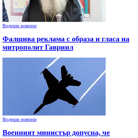
Водещи новини
Фалшива реклама с образа и гласа на
митрополит Гавриил
Водещи новини
Военният министър допусна, че