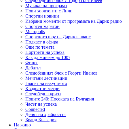
Следобедният блок с Тодор Пантилеев
Музикална програма
Нови хоризонти с Лили
Спортни новини
Избрани моменти от програмата на Дарик радио
Спортен маратон
Metropolis
Спортното шоу на Дарик в аванс
Подкаст в ефира
Още по темата
Портрети на успеха
Как да живеем до 100?
Финес
Дебатът
Следобедният блок с Георги Иванов
Мечтани дестинации
Гласът на изкуството
Квадратни метри
Следобедна криза
Новите 240: Посоката на България
Часът на успеха
Connected
Денят на храбростта
Бранд България
На живо