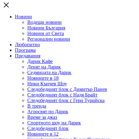
Новини
Водещи новини
Новини България
Новини от Света
Регионални новини
Любопитно
Програма
Предавания
Дарик Кафе
Денят на Дарик
Седмицата на Дарик
Новините в 18
Ники Кънчев Шоу
Следобедният блок с Димитър Панев
Следобедният блок с Надя Брайт
Следобедният блок с Гери Турийска
В тренда
Агросвят по Дарик
Време за джаз
Спортното шоу на Дарик
Следобедният блок
Новините в 12