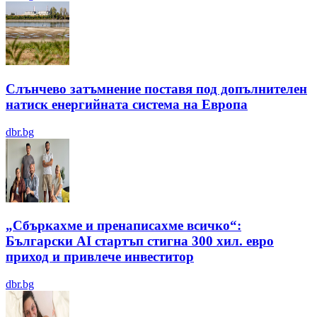
Слънчево затъмнение поставя под допълнителен
натиск енергийната система на Европа
dbr.bg
„Сбъркахме и пренаписахме всичко“:
Български AI стартъп стигна 300 хил. евро
приход и привлече инвеститор
dbr.bg