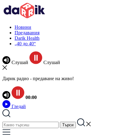
Новини
Предавания
Darik Health
„40 до 40“
Слушай
Слушай
Дарик радио - предаване на живо!
00:00
Гледай