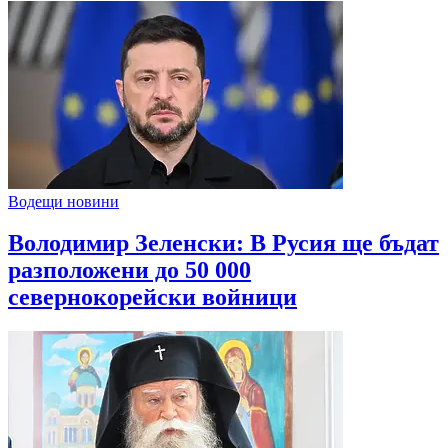
Водещи новини
Володимир Зеленски: В Русия ще бъдат
разположени до 50 000
севернокорейски войници