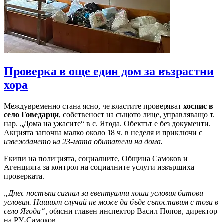
Проверка в още един дом за възрастни
хора
Междувременно стана ясно, че властите проверяват
хоспис в
село Говедарци
, собственост на същото лице, управляващо т.
нар. „Дома на ужасите“ в с. Ягода. Обектът е без документи.
Акцията започна малко около 18 ч. в неделя и приключи с
извеждането на 23-мата обитатели на дома.
Екипи на полицията, социалните, Община Самоков и
Агенцията за контрол на социалните услуги извършиха
проверката.
„Днес постъпи сигнал за евентуални лоши условия битови
условия. Нашият случай не може да бъде съпоставим с този в
село Ягода“,
обясни главен инспектор Васил Попов, директор
на РУ-Самоков.