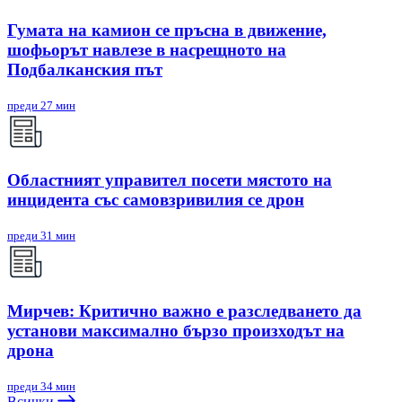
Гумата на камион се пръсна в движение,
шофьорът навлезе в насрещното на
Подбалканския път
преди 27 мин
Областният управител посети мястото на
инцидента със самовзривилия се дрон
преди 31 мин
Мирчев: Критично важно е разследването да
установи максимално бързо произходът на
дрона
преди 34 мин
Всички