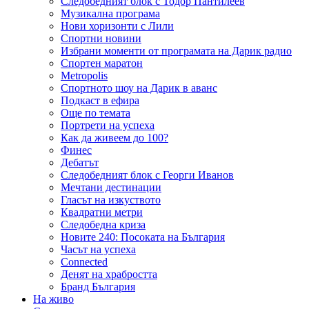
Следобедният блок с Тодор Пантилеев
Музикална програма
Нови хоризонти с Лили
Спортни новини
Избрани моменти от програмата на Дарик радио
Спортен маратон
Metropolis
Спортното шоу на Дарик в аванс
Подкаст в ефира
Още по темата
Портрети на успеха
Как да живеем до 100?
Финес
Дебатът
Следобедният блок с Георги Иванов
Мечтани дестинации
Гласът на изкуството
Квадратни метри
Следобедна криза
Новите 240: Посоката на България
Часът на успеха
Connected
Денят на храбростта
Бранд България
На живо