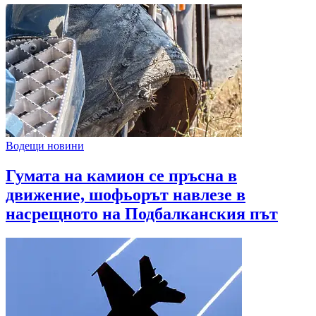
Водещи новини
Гумата на камион се пръсна в
движение, шофьорът навлезе в
насрещното на Подбалканския път