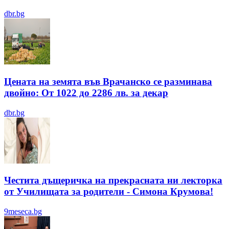
dbr.bg
Цената на земята във Врачанско се разминава
двойно: От 1022 до 2286 лв. за декар
dbr.bg
Честита дъщеричка на прекрасната ни лекторка
от Училищата за родители - Симона Крумова!
9meseca.bg