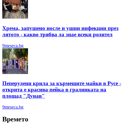
Хрема, запушено носле и ушни инфекции през
лятотo - какво трябва да знае всеки родител
9meseca.bg
Пеперудени крила за кърмещите майки в Русе -
открита е красива пейка в градинката на
площад "Дунав"
9meseca.bg
Времето