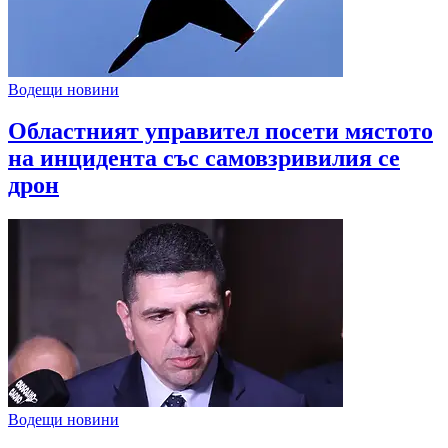
Водещи новини
Областният управител посети мястото
на инцидента със самовзривилия се
дрон
Водещи новини