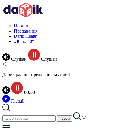
Новини
Предавания
Darik Health
„40 до 40“
Слушай
Слушай
Дарик радио - предаване на живо!
00:00
Гледай