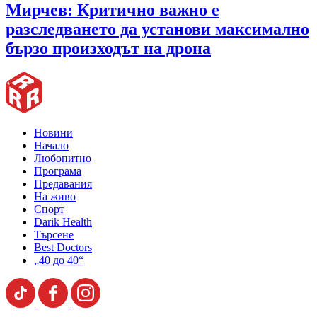
Мирчев: Критично важно е
разследването да установи максимално
бързо произходът на дрона
Новини
Начало
Любопитно
Програма
Предавания
На живо
Спорт
Darik Health
Търсене
Best Doctors
„40 до 40“