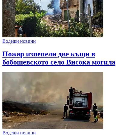
Водещи новини
Пожар изпепели две къщи в
бобошевското село Висока могила
Водещи новини