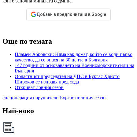
който започна миналата седмица.
Добави в предпочитани в Google
Още по темата
Пламен Абровски: Няма как домат, който се води първо
качество, да се внася на 30 цента в България
147 години от основаването на Военноморските сили на
България
Областният председател на ДПС в Бургас Христо
Широков се изправя пред съда
Откриват ловния сезон
спецоперация
нарушители
Бургас
полиция
сезон
Най-ново