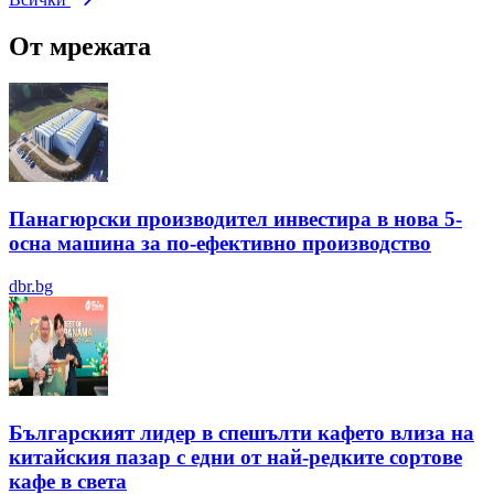
От мрежата
Панагюрски производител инвестира в нова 5-
осна машина за по-ефективно производство
dbr.bg
Българският лидер в спешълти кафето влиза на
китайския пазар с едни от най-редките сортове
кафе в света