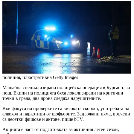
полиция, илюстративна
Getty Images
Мащабна специализирана полицейска операция в Бургас тази
нощ. Екипи на полицията бяха локализирани на критични
точки в града, два дрона следяха нарушителите.
Във фокуса на проверките са високата скорост, употребата на
алкохол и наркотици от шофьорите. Задържани няма, връчени
са десетки фишове и актове, пише bTV.
Акцията е част от подготовката за активния летен сезон,