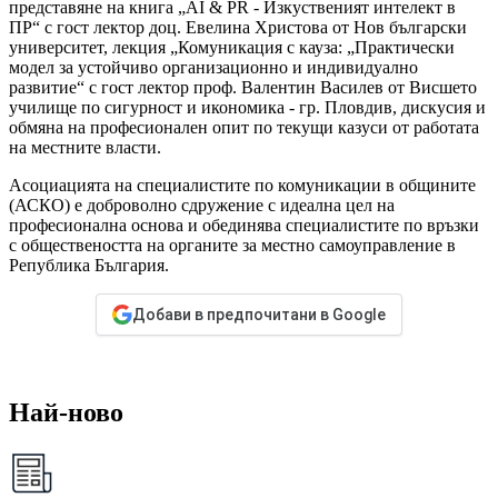
представяне на книга „AI & PR - Изкуственият интелект в
ПР“ с гост лектор доц. Евелина Христова от Нов български
университет, лекция „Комуникация с кауза: „Практически
модел за устойчиво организационно и индивидуално
развитие“ с гост лектор проф. Валентин Василев от Висшето
училище по сигурност и икономика - гр. Пловдив, дискусия и
обмяна на професионален опит по текущи казуси от работата
на местните власти.
Асоциацията на специалистите по комуникации в общините
(АСКО) е доброволно сдружение с идеална цел на
професионална основа и обединява специалистите по връзки
с обществеността на органите за местно самоуправление в
Република България.
Добави в предпочитани в Google
Най-ново