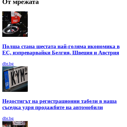
От мрежата
Полша стана шестата най-голяма икономика в
ЕС, изпреварвайки Белгия, Швеция и Австрия
dbr.bg
Недостигът на регистрационни табели в наша
съседка удря продажбите на автомобили
dbr.bg