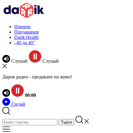
Новини
Предавания
Darik Health
„40 до 40“
Слушай
Слушай
Дарик радио - предаване на живо!
00:00
Гледай