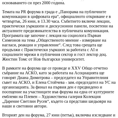
основаването си през 2000 година.
Темата на PR форума в града е „Панорама на публичните
комуникации в цифровата ера“, официалното откриване е в
четвъртък, 26 юни, в 13.30 часа. Събитието включи лекции,
практически уъркшопи и дискусионни панели, посветени на
актуалните предизвикателства в публичната комуникация.
Програмата ще започне с лекция на социолога Първан
Симеонов на тема „Общественото мнение - измерване на
нагласи, реакции и управление“. След това срещата ще
продължи с Практически уъркшоп за работата с AI и
социалните мрежи в публичния сектор и гост лектор доц.
Жюстин Томс от Нов български университет.
В рамките на форума ще се проведе и XXV Общо отчетно
събрание на АСКО, като за работата на Асоциацията ще
говорят Диана Димитрова – председател на Управителния
съвет на АСКО, и Елена Стойчева - зам.-председател на УС на
организацията. За финал на първия ден е предвидено и
посещение на участниците във форума на една от културните
емблеми на Плевен – Художествена галерия Колекция
„Дарение Светлин Русев“, където са представи шедьоври на
наши и световни автори.
Вторият ден на форума, 27 юни (петък), включва изследване и