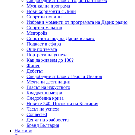
Следобедният блок с Тодор Пантилеев
Музикална програма
Нови хоризонти с Лили
Спортни новини
Избрани моменти от програмата на Дарик радио
Спортен маратон
Metropolis
Спортното шоу на Дарик в аванс
Подкаст в ефира
Още по темата
Портрети на успеха
Как да живеем до 100?
Финес
Дебатът
Следобедният блок с Георги Иванов
Мечтани дестинации
Гласът на изкуството
Квадратни метри
Следобедна криза
Новите 240: Посоката на България
Часът на успеха
Connected
Денят на храбростта
Бранд България
На живо