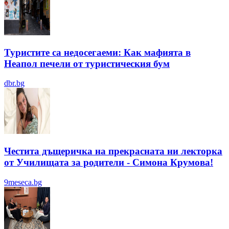
Туристите са недосегаеми: Как мафията в
Неапол печели от туристическия бум
dbr.bg
Честита дъщеричка на прекрасната ни лекторка
от Училищата за родители - Симона Крумова!
9meseca.bg