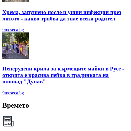
Хрема, запушено носле и ушни инфекции през
лятотo - какво трябва да знае всеки родител
9meseca.bg
Пеперудени крила за кърмещите майки в Русе -
открита е красива пейка в градинката на
площад "Дунав"
9meseca.bg
Времето