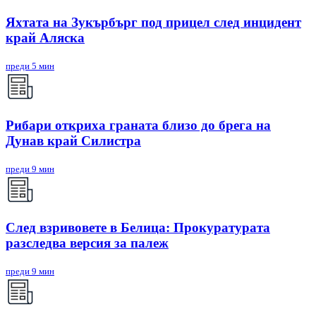
Яхтата на Зукърбърг под прицел след инцидент
край Аляска
преди 5 мин
Рибари откриха граната близо до брега на
Дунав край Силистра
преди 9 мин
След взривовете в Белица: Прокуратурата
разследва версия за палеж
преди 9 мин