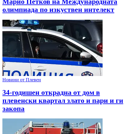
Марио Петков на Международната
олимпиада по изкуствен интелект
Новини от Плевен
34-годишен открадна от дом в
плевенски квартал злато и пари и ги
закопа