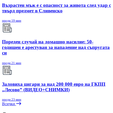
Възрастен мъж е с опасност за живота след удар с
твърд предмет в Сливенско
преди 19 мин
Пореден случай на домашно насилие: 50-
годишен е арестуван за нападение над съпругата
си
преди 21 мин
Заловиха цигари за над 200 000 евро на ГКПП
„Лесово” (ВИДЕО+СНИМКИ)
преди 23 мин
Всички