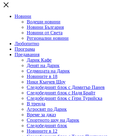
Новини
Водещи новини
Новини България
Новини от Света
Регионални новини
Любопитно
Програма
Предавания
Дарик Кафе
Денят на Дарик
Седмицата на Дарик
Новините в 18
Ники Кънчев Шоу
Следобедният блок с Димитър Панев
Следобедният блок с Надя Брайт
Следобедният блок с Гери Турийска
В тренда
Агросвят по Дарик
Време за джаз
Спортното шоу на Дарик
Следобедният блок
Новините в 12