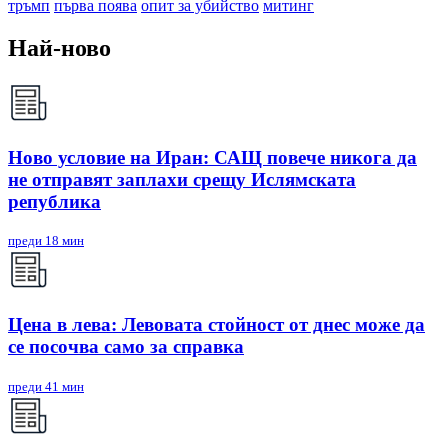
тръмп
първа поява
опит за убийство
митинг
Най-ново
Ново условие на Иран: САЩ повече никога да
не отправят заплахи срещу Ислямската
република
преди 18 мин
Цена в лева: Левовата стойност от днес може да
се посочва само за справка
преди 41 мин