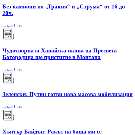
Без камиони по „Тракия“ и „Струма“ от 16 до
20ч.
преди 1 час
Чудотворната Хавайска икона на Пресвета
Богородица ще пристигне в Монтана
преди 1 час
Зеленски: Путин готви нова масова мобилизация
преди 1 час
Хънтър Байдън: Ракът на баща ми се