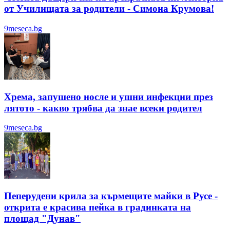
от Училищата за родители - Симона Крумова!
9meseca.bg
Хрема, запушено носле и ушни инфекции през
лятотo - какво трябва да знае всеки родител
9meseca.bg
Пеперудени крила за кърмещите майки в Русе -
открита е красива пейка в градинката на
площад "Дунав"