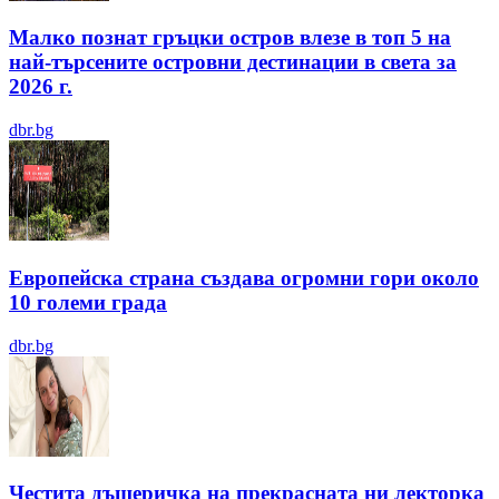
Малко познат гръцки остров влезе в топ 5 на
най-търсените островни дестинации в света за
2026 г.
dbr.bg
Европейска страна създава огромни гори около
10 големи града
dbr.bg
Честита дъщеричка на прекрасната ни лекторка