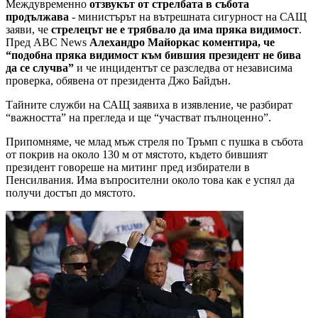
Междувременно
отзвукът от стрелбата в събота
продължава
- министърът на вътрешната сигурност на САЩ
заяви, че
стрелецът не е трябвало да има пряка видимост
.
Пред ABC News
Алехандро Майоркас коментира, че
“подобна пряка видимост към бившия президент не бива
да се случва”
и че инцидентът се разследва от независима
проверка, обявена от президента Джо Байдън.
Тайните служби на САЩ заявиха в изявление, че разбират
“важността” на прегледа и ще “участват пълноценно”.
Припомняме, че млад мъж стреля по Тръмп с пушка в събота
от покрив на около 130 м от мястото, където бившият
президент говореше на митинг пред избиратели в
Пенсилвания. Има въпросителни около това как е успял да
получи достъп до мястото.