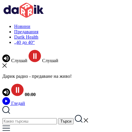
Новини
Предавания
Darik Health
„40 до 40“
Слушай
Слушай
Дарик радио - предаване на живо!
00:00
Гледай