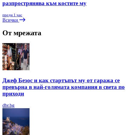
разпрострянява към костите му
преди 1 час
Всички
От мрежата
Джеф Безос и как стартъпът му от гаража се
превърна в най-голямата компания в света по
приходи
dbr.bg