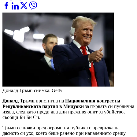
Доналд Тръмп
снимка: Getty
Доналд Тръмп
пристигна на
Националния конгрес на
Републиканската партия в Милуоки
за първата си публична
изява, след като преди два дни преживя опит за убийство,
съобщи Би Би Си.
Тръмп се появи пред огромната публика с превръзка на
дясното си ухо, което беше ранено при нападението срещу