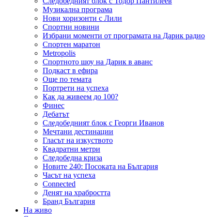
Следобедният блок с Тодор Пантилеев
Музикална програма
Нови хоризонти с Лили
Спортни новини
Избрани моменти от програмата на Дарик радио
Спортен маратон
Metropolis
Спортното шоу на Дарик в аванс
Подкаст в ефира
Още по темата
Портрети на успеха
Как да живеем до 100?
Финес
Дебатът
Следобедният блок с Георги Иванов
Мечтани дестинации
Гласът на изкуството
Квадратни метри
Следобедна криза
Новите 240: Посоката на България
Часът на успеха
Connected
Денят на храбростта
Бранд България
На живо