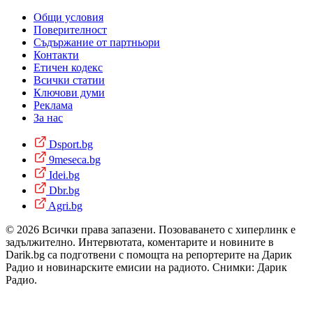
Общи условия
Поверителност
Съдържание от партньори
Контакти
Етичен кодекс
Всички статии
Ключови думи
Реклама
За нас
Dsport.bg
9meseca.bg
Idei.bg
Dbr.bg
Agri.bg
© 2026 Всички права запазени. Позоваването с хиперлинк е
задължително. Интервютата, коментарите и новините в
Darik.bg са подготвени с помощта на репортерите на Дарик
Радио и новинарските емисии на радиото. Снимки: Дарик
Радио.