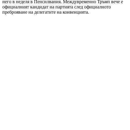
него в неделя в Пенсилвания. Междувременно Тръмп вече е
официалният кандидат на партията след официалното
преброяване на делегатите на конвенцията.