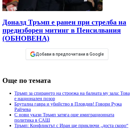
Доналд Тръмп e ранен при стрелба на
предизборен митинг в Пенсилвания
(ОБНОВЕНА)
Добави в предпочитани в Google
Още по темата
Тръмп за спирането на строежа на балната му зала: Това
е национален позор
Брутална гавра и убийство в Пловдив! Говори Ружа
Райчева
С нови укази Тръмп затяга още имиграционната
политика в САЩ
Тръмп: Конфликтът с Иран ще приключи „доста скоро“