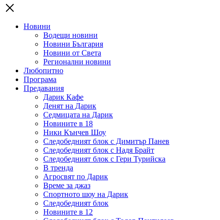
Новини
Водещи новини
Новини България
Новини от Света
Регионални новини
Любопитно
Програма
Предавания
Дарик Кафе
Денят на Дарик
Седмицата на Дарик
Новините в 18
Ники Кънчев Шоу
Следобедният блок с Димитър Панев
Следобедният блок с Надя Брайт
Следобедният блок с Гери Турийска
В тренда
Агросвят по Дарик
Време за джаз
Спортното шоу на Дарик
Следобедният блок
Новините в 12