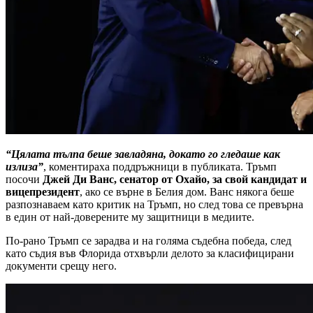
“Цялата тълпа беше завладяна, докато го гледаше как
излиза”
, коментираха поддръжници в публиката. Тръмп
посочи
Джей Ди Ванс, сенатор от Охайо, за свой кандидат и
вицепрезидент
, ако се върне в Белия дом. Ванс някога беше
разпознаваем като критик на Тръмп, но след това се превърна
в един от най-доверените му защитници в медиите.
По-рано Тръмп се зарадва и на голяма съдебна победа, след
като съдия във Флорида отхвърли делото за класифицирани
документи срещу него.