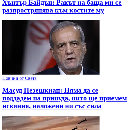
Хънтър Байдън: Ракът на баща ми се
разпрострянява към костите му
Новини от Света
Масуд Пезешкиан: Няма да се
поддадем на принуда, нито ще приемем
искания, наложени ни със сила