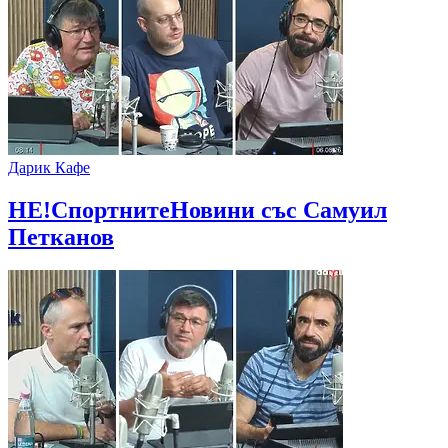
Дарик Кафе
НЕ!СпортнитеНовини със Самуил
Петканов