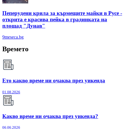
Пеперудени крила за кърмещите майки в Русе -
открита е красива пейка в градинката на
площад "Дунав"
9meseca.bg
Времето
Ето какво време ни очаква през уикенда
01.08.2026
Какво време ни очаква през уикенда?
06.06.2026