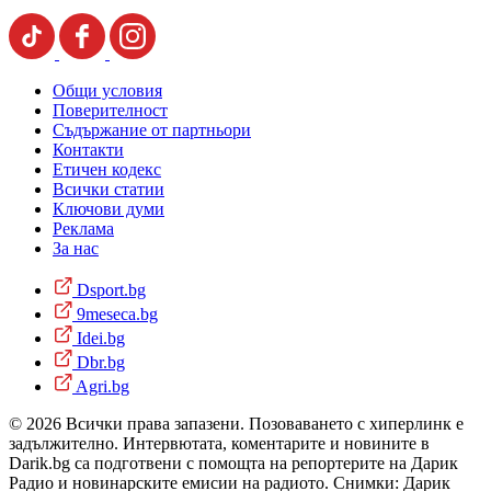
Общи условия
Поверителност
Съдържание от партньори
Контакти
Етичен кодекс
Всички статии
Ключови думи
Реклама
За нас
Dsport.bg
9meseca.bg
Idei.bg
Dbr.bg
Agri.bg
© 2026 Всички права запазени. Позоваването с хиперлинк е
задължително. Интервютата, коментарите и новините в
Darik.bg са подготвени с помощта на репортерите на Дарик
Радио и новинарските емисии на радиото. Снимки: Дарик