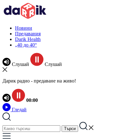
Новини
Предавания
Darik Health
„40 до 40“
Слушай
Слушай
Дарик радио - предаване на живо!
00:00
Гледай