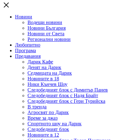
Новини
Водещи новини
Новини България
Новини от Света
Регионални новини
Любопитно
Програма
Предавания
Дарик Кафе
Денят на Дарик
Седмицата на Дарик
Новините в 18
Ники Кънчев Шоу
Следобедният блок с Димитър Панев
Следобедният блок с Надя Брайт
Следобедният блок с Гери Турийска
В тренда
Агросвят по Дарик
Време за джаз
Спортното шоу на Дарик
Следобедният блок
Новините в 12