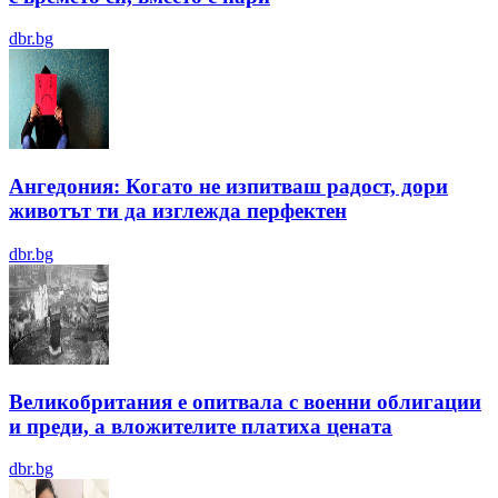
dbr.bg
Ангедония: Когато не изпитваш радост, дори
животът ти да изглежда перфектен
dbr.bg
Великобритания е опитвала с военни облигации
и преди, а вложителите платиха цената
dbr.bg