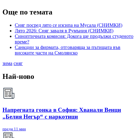
Още по темата
Сняг посред лято се изсипа на Мусала (СНИМКИ)
Лято 2026: Сняг заваля в Румъния (СНИМКИ)
Синоптичната комисия: Докога ще продължи студеното
време?
Санкции за фирмата, отговаряща за пътищата във
високите части на Смолянско
зима
сняг
Най-ново
Напрегната гонка в София: Хванали Венци
„Белия Негър“ с наркотици
преди 11 мин