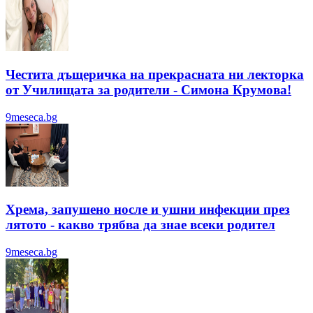
Честита дъщеричка на прекрасната ни лекторка
от Училищата за родители - Симона Крумова!
9meseca.bg
Хрема, запушено носле и ушни инфекции през
лятотo - какво трябва да знае всеки родител
9meseca.bg