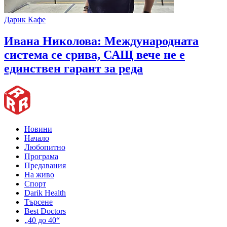
Дарик Кафе
Ивана Николова: Международната
система се срива, САЩ вече не е
единствен гарант за реда
Новини
Начало
Любопитно
Програма
Предавания
На живо
Спорт
Darik Health
Търсене
Best Doctors
„40 до 40“