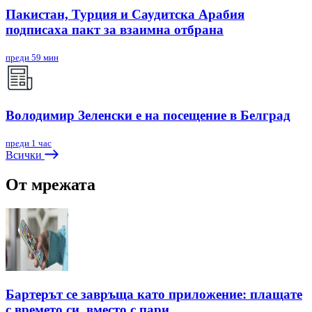
Пакистан, Турция и Саудитска Арабия
подписаха пакт за взаимна отбрана
преди 59 мин
Володимир Зеленски е на посещение в Белград
преди 1 час
Всички
От мрежата
Бартерът се завръща като приложение: плащате
с времето си, вместо с пари