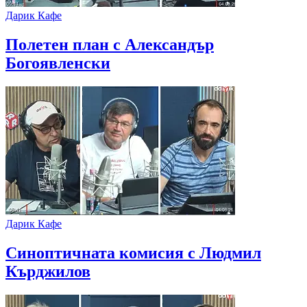
Дарик Кафе
Полетен план с Александър
Богоявленски
Дарик Кафе
Синоптичната комисия с Людмил
Кърджилов