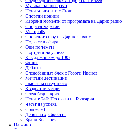
Следобедният блок с Тодор Пантилеев
Музикална програма
Нови хоризонти с Лили
Спортни новини
Избрани моменти от програмата на Дарик радио
Спортен маратон
Metropolis
Спортното шоу на Дарик в аванс
Подкаст в ефира
Още по темата
Портрети на успеха
Как да живеем до 100?
Финес
Дебатът
Следобедният блок с Георги Иванов
Мечтани дестинации
Гласът на изкуството
Квадратни метри
Следобедна криза
Новите 240: Посоката на България
Часът на успеха
Connected
Денят на храбростта
Бранд България
На живо