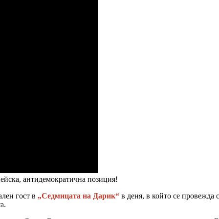
пейска, антидемократична позиция!
ален гост в
„Седмицата на Дарик“
в деня, в който се провежда 
а.