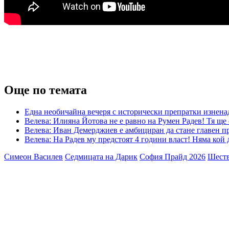
Още по темата
Една необичайна вечеря с исторически препратки изненад
Велева: Илияна Йотова не е равно на Румен Радев! Тя ще
Велева: Иван Демерджиев е амбициран да стане главен пр
Велева: На Радев му предстоят 4 години власт! Няма кой 
Симеон Василев
Седмицата на Дарик
София Прайд 2026
Шеств