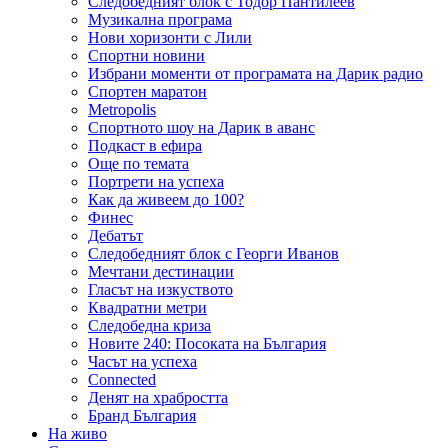
Следобедният блок с Тодор Пантилеев
Музикална програма
Нови хоризонти с Лили
Спортни новини
Избрани моменти от програмата на Дарик радио
Спортен маратон
Metropolis
Спортното шоу на Дарик в аванс
Подкаст в ефира
Още по темата
Портрети на успеха
Как да живеем до 100?
Финес
Дебатът
Следобедният блок с Георги Иванов
Мечтани дестинации
Гласът на изкуството
Квадратни метри
Следобедна криза
Новите 240: Посоката на България
Часът на успеха
Connected
Денят на храбростта
Бранд България
На живо