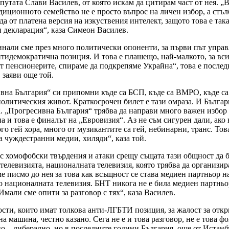
путата Слави Василев, от която искам да цитирам част от нея. 
иционното семейство не е просто въпрос на личен избор, а стъл
т платена версия на изкуствения интелект, защото това е такава
и декларация“, каза Симеон Василев.
инали сме през много политически опоненти, за първи път управ
тидемократична позиция. И това е плашещо, най-малкото, за всич
т пенсионерите, спираме да подкрепяме Украйна“, това е послед
 заяви още той.
ивна България“ си припомни къде са БСП, къде са ВМРО, къде са
т политическия живот. Краткосрочен билет е тази омраза. И Бълг
 „Прогресивна България“ трябва да направи много важен избор н
а и това е финалът на „Евровизия“. Аз не съм сигурен дали, ако
о гей хора, много от музикантите са гей, небинарни, транс. Тов
са чуждестранни медии, хиляди“, каза той.
 с хомофобски твърдения и атаки срещу същата тази общност да б
елевизията, националната телевизия, която трябва да организир
исмо до нея за това как всъщност се става медиен партньор на
о националната телевизия. БНТ никога не е била медиен партньор
Имали сме опити за разговор с тях“, каза Василев.
ти, които имат толкова анти-ЛГБТИ позиция, за жалост за открит
 машина, честно казано. Сега не е и това разговор, не е това фок
но – либерално, но в последните години България, още от Истанб