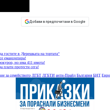
Добави в предпочитани в Google
а гостите в „Черешката на тортата“
 се еманципира!
окурор, но има 411 имота!
да плати протести сега!
ие за семейството
ЛГБТ
ЛГБТИ
анти-Прайд
България
БНТ
Евро