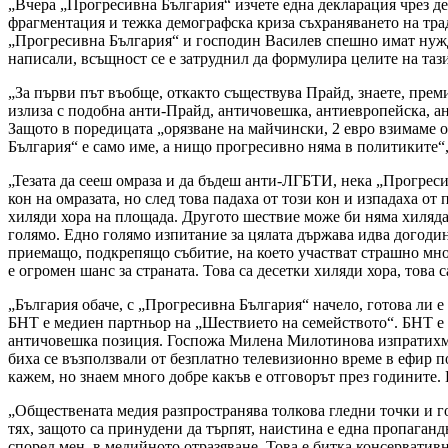
„Вчера „Прогресивна България“ изчете една декларация чрез де
фрагментация и тежка демографска криза съхраняването на трад
„Прогресивна България“ и господин Василев спешно имат нужда о
написали, всъщност се е затруднил да формулира целите на таз
„За първи път въобще, откакто съществува Прайд, знаете, прем
излиза с подобна анти-Прайд, античовешка, антиевропейска, ан
Защото в поредицата „орязване на майчински, 2 евро взимаме о
България“ е само име, а нищо прогресивно няма в политиките“,
„Тезата да сееш омраза и да бъдеш анти-ЛГБТИ, нека „Прогрес
кон на омразата, но след това падаха от този кон и изпадаха о
хиляди хора на площада. Другото шествие може би няма хиляда.
голямо. Едно голямо изпитание за цялата държава идва догодин
приемащо, подкрепящо събитие, на което участват страшно мног
е огромен шанс за страната. Това са десетки хиляди хора, това 
„България обаче, с „Прогресивна България“ начело, готова ли е
БНТ е медиен партньор на „Шествието на семейството“. БНТ е т
античовешка позиция. Госпожа Милена Милотинова изпратихме п
биха се възползвали от безплатно телевизионно време в ефир п
кажем, но знаем много добре какъв е отговорът през годините. 
„Обществената медия разпространява толкова гледни точки и гос
тях, защото са принудени да търпят, наистина е една пропагандна
според мен, в медийното отразяване. Това е битка консерватив