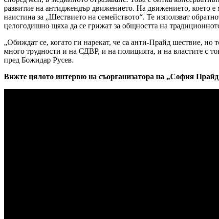
развитие на антиджендър движението. На движението, което е ма
наистина за „Шествието на семейството“. Те използват обратнот
целогодишно щяха да се грижат за общността на традиционното
„Обиждат се, когато ги нарекат, че са анти-Прайд шествие, но те
много трудности и на СДВР, и на полицията, и на властите с 
пред Божидар Русев.
Вижте цялото интервю на съорганизатора на „София Прайд 