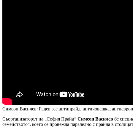
Симеон Василев: Радев зае антипрайд, античовешка, антиевро
Съорганизаторът на „София Прайд“
Симеон Василев
бе специ
семейството“, което се провежда паралелно с прайда в столицат