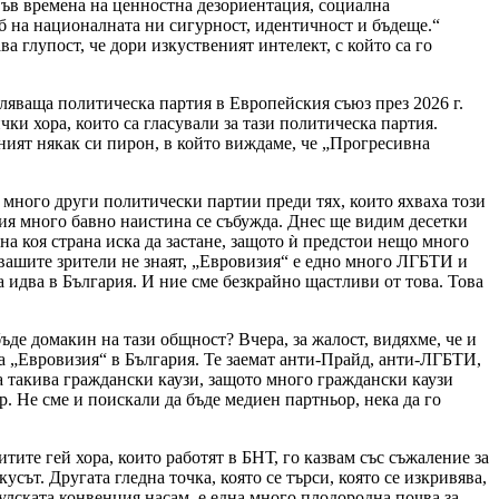
„Във времена на ценностна дезориентация, социална
б на националната ни сигурност, идентичност и бъдеще.“
 глупост, че дори изкуственият интелект, с който са го
ляваща политическа партия в Европейския съюз през 2026 г.
ки хора, които са гласували за тази политическа партия.
ният някак си пирон, в който виждаме, че „Прогресивна
 много други политически партии преди тях, които яхваха този
ария много бавно наистина се събужда. Днес ще видим десетки
а коя страна иска да застане, защото ѝ предстои нещо много
 вашите зрители не знаят, „Евровизия“ е едно много ЛГБТИ и
а идва в България. И ние сме безкрайно щастливи от това. Това
ъде домакин на тази общност? Вчера, за жалост, видяхме, че и
а „Евровизия“ в България. Те заемат анти-Прайд, анти-ЛГБТИ,
 такива граждански каузи, защото много граждански каузи
. Не сме и поискали да бъде медиен партньор, нека да го
ите гей хора, които работят в БНТ, го казвам със съжаление за
усът. Другата гледна точка, която се търси, която се изкривява,
улската конвенция насам, е една много плодородна почва за