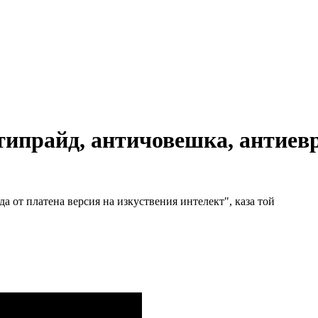
нтипрайд, античовешка, антиев
 от платена версия на изкуствения интелект", каза той