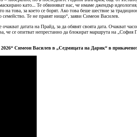
скирано като... Те обвиняват нас, че имаме джендър идеология, а
о на това, за което се борят. Ако това беше шествие за традици
 семейство. Те не правят нищо“, заяви Симеон Василев.
 очакват датата на Прайд, за да обявят своята дата. Очакват часо
това, че се опитват непрестанно да блокират маршрута на „Софи
2026“ Симеон Василев в „Седмицата на Дарик“ в прикаченот