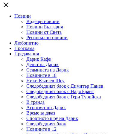
Новини
Водещи новини
Новини България
Новини от Света
Регионални новини
Любопитно
Програма
Предавания
Дарик Кафе
Денят на Дарик
Седмицата на Дарик
Новините в 18
Ники Кънчев Шоу
Следобедният блок с Димитър Панев
Следобедният блок с Надя Брайт
Следобедният блок с Гери Турийска
В тренда
Агросвят по Дарик
Време за джаз
Спортното шоу на Дарик
Следобедният блок
Новините в 12