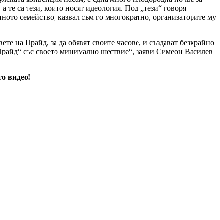
 те са тези, които носят идеология. Под „тези“ говоря
онното семейство, казвал съм го многократно, организаторите му
вете на Прайд, за да обявят своите часове, и създават безкрайно
я Прайд“ със своето минимално шествие“, заяви Симеон Василев
о видео!