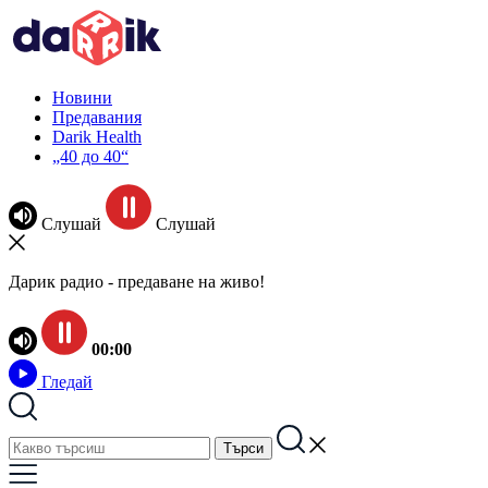
Новини
Предавания
Darik Health
„40 до 40“
Слушай
Слушай
Дарик радио - предаване на живо!
00:00
Гледай