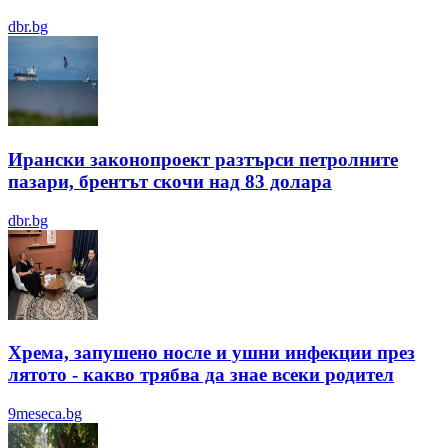
dbr.bg
Ирански законопроект разтърси петролните
пазари, брентът скочи над 83 долара
dbr.bg
Хрема, запушено носле и ушни инфекции през
лятотo - какво трябва да знае всеки родител
9meseca.bg