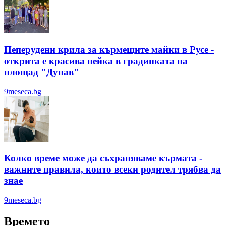
Пеперудени крила за кърмещите майки в Русе -
открита е красива пейка в градинката на
площад "Дунав"
9meseca.bg
Колко време може да съхраняваме кърмата -
важните правила, които всеки родител трябва да
знае
9meseca.bg
Времето