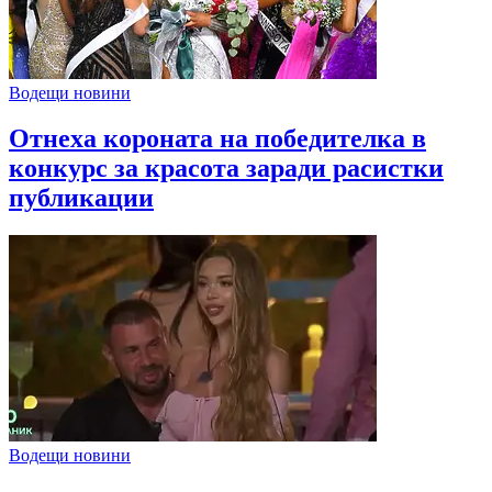
Водещи новини
Отнеха короната на победителка в
конкурс за красота заради расистки
публикации
Водещи новини