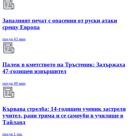
Западният печат с опасения от руски атаки
срещу Европа
преди 43 мин
Палеж в кметството на Тръстеник: Задържаха
47-годишен извършител
преди 49 мин
Кървава стрелба: 14-годишен ученик застреля
учител, рани трима и се самоуби в училище в
Тайланд
преди 1 час