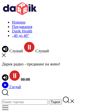
Новини
Предавания
Darik Health
„40 до 40“
Слушай
Слушай
Дарик радио - предаване на живо!
00:00
Гледай