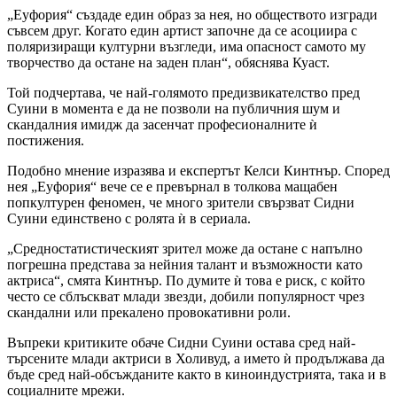
„Еуфория“ създаде един образ за нея, но обществото изгради
съвсем друг. Когато един артист започне да се асоциира с
поляризиращи културни възгледи, има опасност самото му
творчество да остане на заден план“, обяснява Куаст.
Той подчертава, че най-голямото предизвикателство пред
Суини в момента е да не позволи на публичния шум и
скандалния имидж да засенчат професионалните ѝ
постижения.
Подобно мнение изразява и експертът Келси Кинтнър. Според
нея „Еуфория“ вече се е превърнал в толкова мащабен
попкултурен феномен, че много зрители свързват Сидни
Суини единствено с ролята ѝ в сериала.
„Средностатистическият зрител може да остане с напълно
погрешна представа за нейния талант и възможности като
актриса“, смята Кинтнър. По думите ѝ това е риск, с който
често се сблъскват млади звезди, добили популярност чрез
скандални или прекалено провокативни роли.
Въпреки критиките обаче Сидни Суини остава сред най-
търсените млади актриси в Холивуд, а името ѝ продължава да
бъде сред най-обсъжданите както в киноиндустрията, така и в
социалните мрежи.