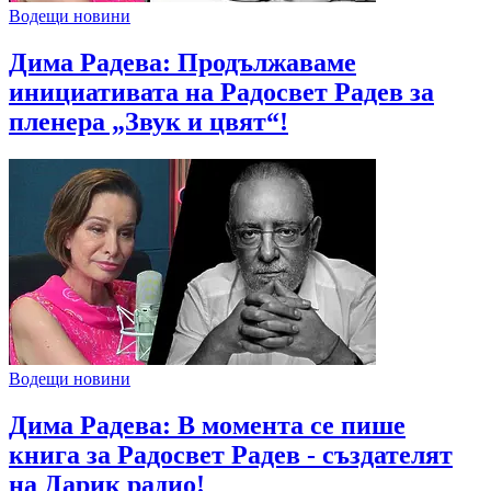
Водещи новини
Дима Радева: Продължаваме
инициативата на Радосвет Радев за
пленера „Звук и цвят“!
Водещи новини
Дима Радева: В момента се пише
книга за Радосвет Радев - създателят
на Дарик радио!