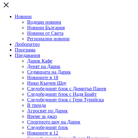
Новини
Водещи новини
Новини България
Новини от Света
Регионални новини
Любопитно
Програма
Предавания
Дарик Кафе
Денят на Дарик
Седмицата на Дарик
Новините в 18
Ники Кънчев Шоу
Следобедният блок с Димитър Панев
Следобедният блок с Надя Брайт
Следобедният блок с Гери Турийска
В тренда
Агросвят по Дарик
Време за джаз
Спортното шоу на Дарик
Следобедният блок
Новините в 12