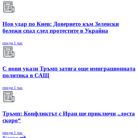
Нов удар по Киев: Доверието към Зеленски
бележи спад след протестите в Украйна
преди 1 час
С нови укази Тръмп затяга още имиграционната
политика в САЩ
преди 1 час
Тръмп: Конфликтът с Иран ще приключи „доста
скоро“
преди 1 час
Всички