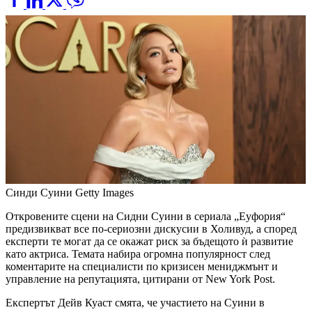
Синди Суини
Getty Images
Откровените сцени на Сидни Суини в сериала „Еуфория“
предизвикват все по-сериозни дискусии в Холивуд, а според
експерти те могат да се окажат риск за бъдещото ѝ развитие
като актриса. Темата набира огромна популярност след
коментарите на специалисти по кризисен мениджмънт и
управление на репутацията, цитирани от New York Post.
Експертът Дейв Куаст смята, че участието на Суини в