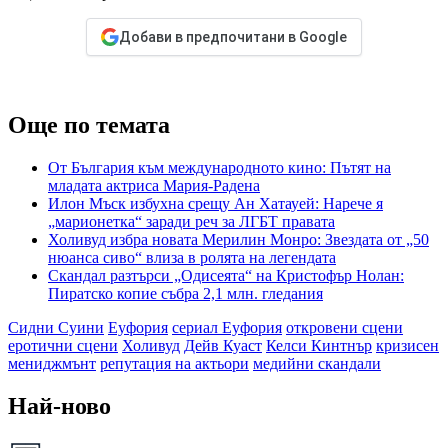
Добави в предпочитани в Google
Още по темата
От България към международното кино: Пътят на
младата актриса Мария-Радена
Илон Мъск избухна срещу Ан Хатауей: Нарече я
„марионетка“ заради реч за ЛГБТ правата
Холивуд избра новата Мерилин Монро: Звездата от „50
нюанса сиво“ влиза в ролята на легендата
Скандал разтърси „Одисеята“ на Кристофър Нолан:
Пиратско копие събра 2,1 млн. гледания
Сидни Суини
Еуфория
сериал Еуфория
откровени сцени
еротични сцени
Холивуд
Дейв Куаст
Келси Кинтнър
кризисен
мениджмънт
репутация на актьори
медийни скандали
Най-ново