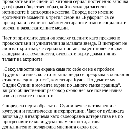
провокативните сцени от хитовия сериал постепенно започва
да оформя обществен образ, който може да засенчи
истинските ѝ актьорски качества. Според него именно
еротичните моменти в третия сезон на „Еуфория“ са се
превърнали в едни от най-коментираните теми в социалните
мрежи и развлекателните медии.
Част от зрителите дори определят сцените като прекалено
провокативни и унизителни за младата звезда. В интернет не
липсват критики, че сериалът поставя акцент повече върху
скандала и сексуалността, отколкото върху драматичния
талант на актрисата.
„Сексуалността на екрана сама по себе си не е проблем.
Трудността идва, когато тя започне да се превръща в основния
етикет на един артист“, коментира Куаст. По думите му
Сидни Суини в момента върви по „много тънка граница“,
защото общественият разговор около нея все повече излиза
извън рамките на киното.
Според експерта образът на Суини вече е натоварен и с
културни и политически интерпретации. Част от публиката
започва да я възприема като своеобразна алтернатива на по-
прогресивните холивудски знаменитости, а това
допълнително поляризира мненията около нея.