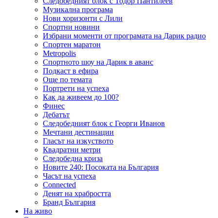
Следобедният блок с Тодор Пантилеев
Музикална програма
Нови хоризонти с Лили
Спортни новини
Избрани моменти от програмата на Дарик радио
Спортен маратон
Metropolis
Спортното шоу на Дарик в аванс
Подкаст в ефира
Още по темата
Портрети на успеха
Как да живеем до 100?
Финес
Дебатът
Следобедният блок с Георги Иванов
Мечтани дестинации
Гласът на изкуството
Квадратни метри
Следобедна криза
Новите 240: Посоката на България
Часът на успеха
Connected
Денят на храбростта
Бранд България
На живо