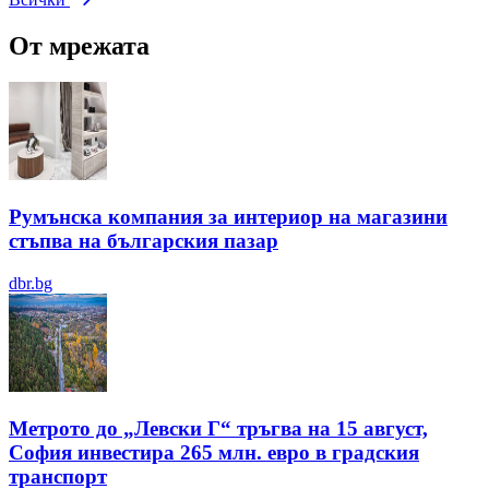
От мрежата
Румънска компания за интериор на магазини
стъпва на българския пазар
dbr.bg
Метрото до „Левски Г“ тръгва на 15 август,
София инвестира 265 млн. евро в градския
транспорт