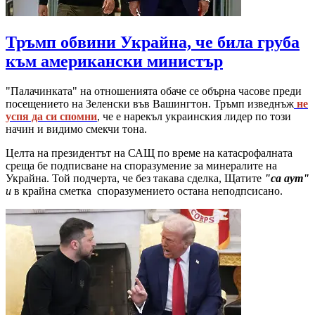
Тръмп обвини Украйна, че била груба
към американски министър
"Палачинката" на отношенията обаче се обърна часове преди
посещението на Зеленски във Вашингтон. Тръмп изведнъж
не
успя да си спомни
, че е нарекъл украинския лидер по този
начин и видимо смекчи тона.
Целта на президентът на САЩ по време на катасрофалната
среща бе подписване на споразумение за минералите на
Украйна. Той подчерта, че без такава сделка, Щатите
"са аут"
и
в крайна сметка споразумението остана неподпсисано.