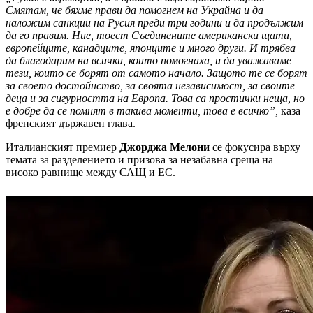
Смятам, че бяхме прави да помогнем на Украйна и да
наложим санкции на Русия преди три години и да продължим
да го правим. Ние, тоест Съединените американски щати,
европейците, канадците, японците и много други. И трябва
да благодарим на всички, които помогнаха, и да уважаваме
тези, които се борят от самото начало. Защото те се борят
за своето достойнство, за своята независимост, за своите
деца и за сигурността на Европа. Това са простички неща, но
е добре да се помнят в такива моменти, това е всичко”,
каза
френският държавен глава.
Италианският премиер
Джорджа Мелони
се фокусира върху
темата за разделението и призова за незабавна среща на
високо равнище между САЩ и ЕС.