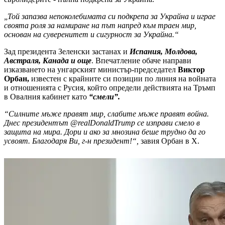
„Той запазва непоколебимата си подкрепа за Украйна и играе
своята роля за намиране на път напред към траен мир,
основан на суверенитет и сигурност за Украйна.“
Зад президента Зеленски застанах и
Испания, Молдова,
Австраля, Канада и още
. Впечатление обаче направи
изказването на унгарският министър-председател
Виктор
Орбан,
известен с крайните си позиции по линия на войната
и отношенията с Русия, който определи действията на Тръмп
в Овалния кабинет като
“смели”.
“Силните мъже правят мир, слабите мъже правят война.
Днес президентът @realDonaldTrump се изправи смело в
защита на мира. Дори и ако за мнозина беше трудно да го
усвоят. Благодаря Ви, г-н президент!“,
завия Орбан в Х.