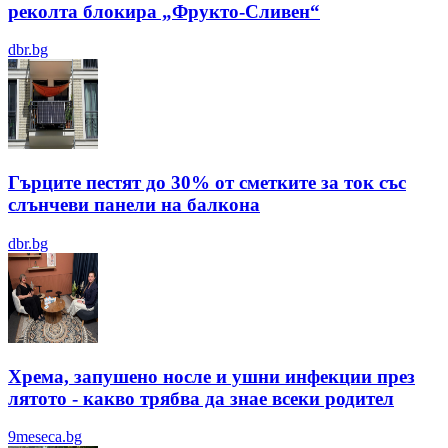
реколта блокира „Фрукто-Сливен“
dbr.bg
Гърците пестят до 30% от сметките за ток със
слънчеви панели на балкона
dbr.bg
Хрема, запушено носле и ушни инфекции през
лятотo - какво трябва да знае всеки родител
9meseca.bg