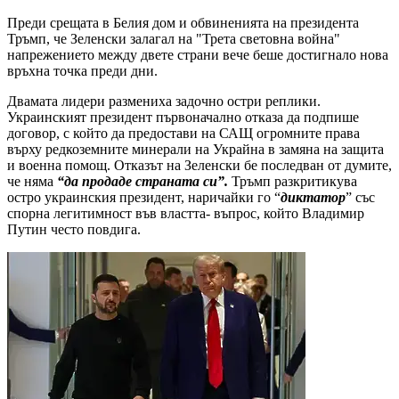
Преди срещата в Белия дом и обвиненията на президента
Тръмп, че Зеленски залагал на "Трета световна война"
напрежението между двете страни вече беше достигнало нова
връхна точка преди дни.
Двамата лидери размениха задочно остри реплики.
Украинският президент първоначално отказа да подпише
договор, с който да предостави на САЩ огромните права
върху редкоземните минерали на Украйна в замяна на защита
и военна помощ. Отказът на Зеленски бе последван от думите,
че няма
“да продаде страната си”.
Тръмп разкритикува
остро украинския президент, наричайки го “
диктатор
” със
спорна легитимност във властта- въпрос, който Владимир
Путин често повдига.