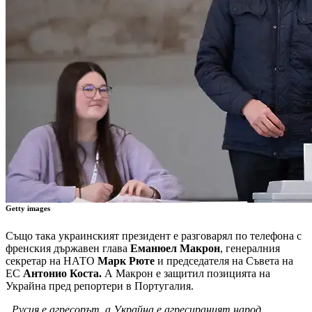
Getty images
Също така украинският президент е разговарял по телефона с
френския държавен глава
Еманюел Макрон
, генералния
секретар на НАТО
Марк Рюте
и председателя на Съвета на
ЕС
Антонио Коста.
А Макрон е защитил позицията на
Украйна пред репортери в Португалия.
„Русия е агресорът, а Украйна е агресираният народ.