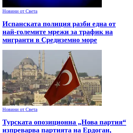
Новини от Света
Испанската полиция разби една от
най-големите мрежи за трафик на
мигранти в Средиземно море
Новини от Света
Турската опозиционна „Нова партия“
изпреварва партията на Ердоган,