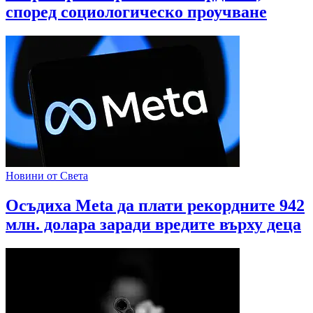
според социологическо проучване
Новини от Света
Осъдиха Meta да плати рекордните 942
млн. долара заради вредите върху деца