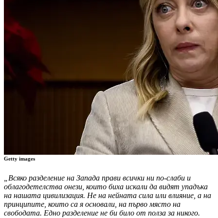
Getty images
„Всяко разделение на Запада прави всички ни по-слаби и
облагодетелства онези, които биха искали да видят упадъка
на нашата цивилизация. Не на нейната сила или влияние, а на
принципите, които са я основали, на първо място на
свободата. Едно разделение не би било от полза за никого.