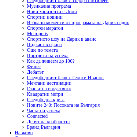
Следобедният блок с Тодор Пантилеев
Музикална програма
Нови хоризонти с Лили
Спортни новини
Избрани моменти от програмата на Дарик радио
Спортен маратон
Metropolis
Спортното шоу на Дарик в аванс
Подкаст в ефира
Още по темата
Портрети на успеха
Как да живеем до 100?
Финес
Дебатът
Следобедният блок с Георги Иванов
Мечтани дестинации
Гласът на изкуството
Квадратни метри
Следобедна криза
Новите 240: Посоката на България
Часът на успеха
Connected
Денят на храбростта
Бранд България
На живо