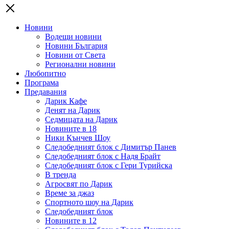
Новини
Водещи новини
Новини България
Новини от Света
Регионални новини
Любопитно
Програма
Предавания
Дарик Кафе
Денят на Дарик
Седмицата на Дарик
Новините в 18
Ники Кънчев Шоу
Следобедният блок с Димитър Панев
Следобедният блок с Надя Брайт
Следобедният блок с Гери Турийска
В тренда
Агросвят по Дарик
Време за джаз
Спортното шоу на Дарик
Следобедният блок
Новините в 12