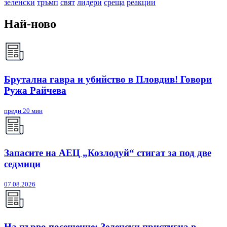
зеленски
тръмп
свят
лидери
среща
реакции
Най-ново
Брутална гавра и убийство в Пловдив! Говори
Ружа Райчева
преди 20 мин
Запасите на АЕЦ „Козлодуй“ стигат за под две
седмици
07.08.2026
На първо посещение: Зеленски пристигна в