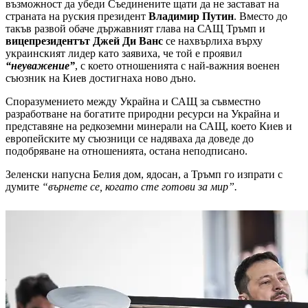
възможност да убеди Съединените щати да не застават на
страната на руския президент
Владимир
Путин
. Вместо до
такъв развой обаче държавният глава на САЩ Тръмп и
вицепрезидентът Джей Ди Ванс
се нахвърлиха върху
украинският лидер като заявиха, че той е проявил
“неуважение”
, с което отношенията с най-важния военен
съюзник на Киев достигнаха ново дъно.
Споразумението между Украйна и САЩ за съвместно
разработване на богатите природни ресурси на Украйна и
представяне на редкоземни минерали на САЩ, което Киев и
европейските му съюзници се надяваха да доведе до
подобряване на отношенията, остана неподписано.
Зеленски напусна Белия дом, ядосан, а Тръмп го изпрати с
думите
“върнете се, когато сте готови за мир”.