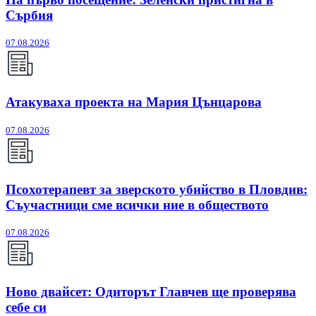
Сърбия
07.08.2026
Атакуваха проекта на Мария Цънцарова
07.08.2026
Псохотерапевт за зверското убийство в Пловдив:
Съучастници сме всички ние в обществото
07.08.2026
Ново двайсет: Одиторът Главчев ще проверява
себе си