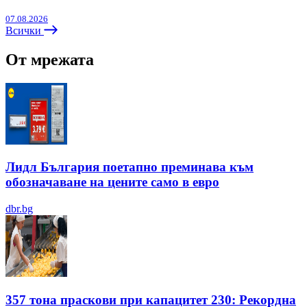
07.08.2026
Всички
От мрежата
Лидл България поетапно преминава към
обозначаване на цените само в евро
dbr.bg
357 тона праскови при капацитет 230: Рекордна