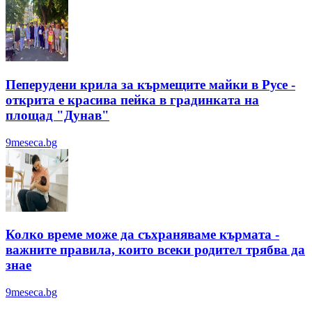
Пеперудени крила за кърмещите майки в Русе -
открита е красива пейка в градинката на
площад "Дунав"
9meseca.bg
Колко време може да съхраняваме кърмата -
важните правила, които всеки родител трябва да
знае
9meseca.bg