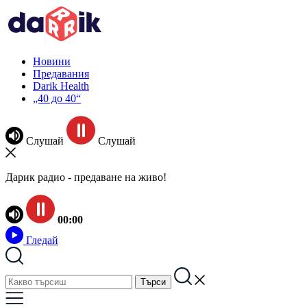
Новини
Предавания
Darik Health
„40 до 40“
Слушай
Слушай
Дарик радио - предаване на живо!
00:00
Гледай