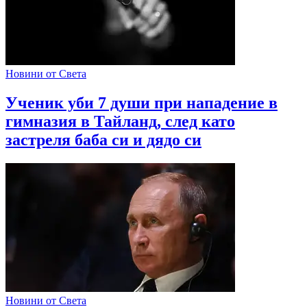
Новини от Света
Ученик уби 7 души при нападение в
гимназия в Тайланд, след като
застреля баба си и дядо си
Новини от Света