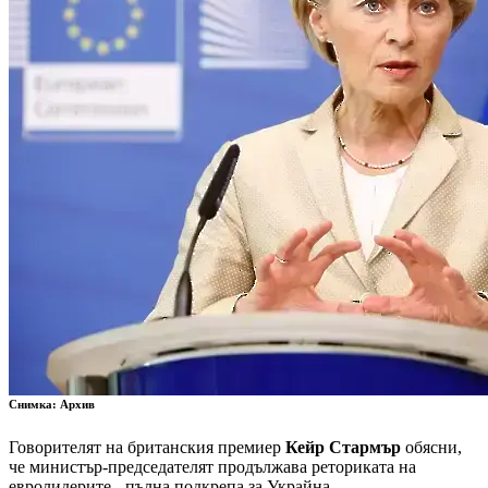
Снимка: Архив
Говорителят на британския премиер
Кейр Стармър
обясни,
че министър-председателят продължава реториката на
евролидерите - пълна подкрепа за Украйна.