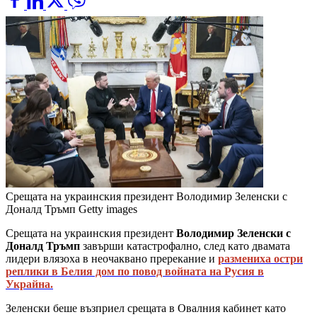
Срещата на украинския президент Володимир Зеленски с
Доналд Тръмп
Getty images
Срещата на украинския президент
Володимир Зеленски с
Доналд Тръмп
завърши катастрофално, след като двамата
лидери влязоха в неочаквано пререкание и
размениха остри
реплики в Белия дом по повод войната на Русия в
Украйна.
Зеленски беше възприел срещата в Овалния кабинет като