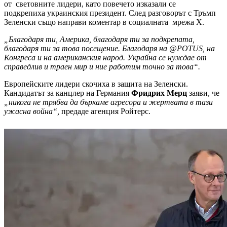
от световните лидери, като повечето изказали се
подкрепиха украинския президент. След разговорът с Тръмп
Зеленски също направи коментар в социалната мрежа Х.
„Благодаря ти, Америка, благодаря ти за подкрепата,
благодаря ти за това посещение. Благодаря на @POTUS, на
Конгреса и на американския народ. Украйна се нуждае от
справедлив и траен мир и ние работим точно за това“.
Европейските лидери скочиха в защита на Зеленски.
Кандидатът за канцлер на Германия
Фридрих Мерц
заяви, че
„никога не трябва да бъркаме агресора и жертвата в тази
ужасна война“,
предаде агенция Ройтерс.