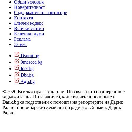
Общи условия
Поверителност
Съдържание от партньори
Контакти
Етичен кодекс
Всички статии
Ключови думи
Реклама
За нас
Dsport.bg
9meseca.bg
Idei.bg
Dbr.bg
Agri.bg
© 2026 Всички права запазени. Позоваването с хиперлинк е
задължително. Интервютата, коментарите и новините в
Darik.bg са подготвени с помощта на репортерите на Дарик
Радио и новинарските емисии на радиото. Снимки: Дарик
Радио.