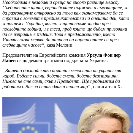
Необходима е незабавна среща на високо равнище между
Съединените щати, европейските държави и съюзниците, за
да разговаряме откровено за това как възнамеряваме да се
справим с големите предизвикателства на днешния ден, като
започнем с Украйна, която защитавахме заедно през
последните години, и с тези, пред които ще бъдем призовани
да се изправим в бъдеще. Това е предложението, което
Италия възнамерява да направи на партньорите си през
следващите часове“,
каза Мелони.
Председателят на Европейската комсиия
Урсула Фон дер
Лайен
също демонстра пълна подкрепа за Украйна:
„Вашето достойнство почита смелостта на украинския
народ. Бъдете силни, бъдете смели, бъдете безстрашни.
Никога не сте сами, скъпи Президент. Ще продължим да
работим с Вас за справедлив и траен мир“,
написа тя в Х.