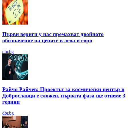
Първи вериги у нас премахват двойното
обозначение на цените в лева и евро
dbr.bg
Райчо Райчев: Проектът за космически център в
Доброславци е сложен, първата фаза ще отнеме 3
години
dbr.bg