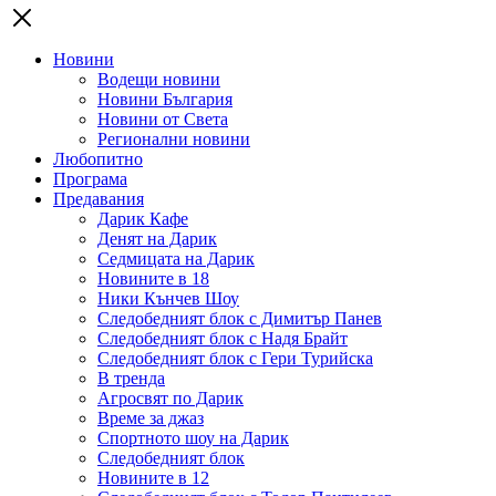
Новини
Водещи новини
Новини България
Новини от Света
Регионални новини
Любопитно
Програма
Предавания
Дарик Кафе
Денят на Дарик
Седмицата на Дарик
Новините в 18
Ники Кънчев Шоу
Следобедният блок с Димитър Панев
Следобедният блок с Надя Брайт
Следобедният блок с Гери Турийска
В тренда
Агросвят по Дарик
Време за джаз
Спортното шоу на Дарик
Следобедният блок
Новините в 12