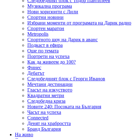
Следобедният блок с Тодор Пантилеев
Музикална програма
Нови хоризонти с Лили
Спортни новини
Избрани моменти от програмата на Дарик радио
Спортен маратон
Metropolis
Спортното шоу на Дарик в аванс
Подкаст в ефира
Още по темата
Портрети на успеха
Как да живеем до 100?
Финес
Дебатът
Следобедният блок с Георги Иванов
Мечтани дестинации
Гласът на изкуството
Квадратни метри
Следобедна криза
Новите 240: Посоката на България
Часът на успеха
Connected
Денят на храбростта
Бранд България
На живо