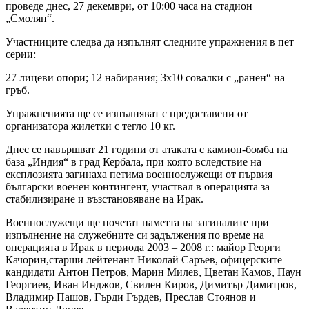
проведе днес, 27 декември, от 10:00 часа на стадион
„Смолян“.
Участниците следва да изпълнят следните упражнения в пет
серии:
27 лицеви опори; 12 набирания; 3x10 совалки с „ранен“ на
гръб.
Упражненията ще се изпълняват с предоставени от
организатора жилетки с тегло 10 кг.
Днес се навършват 21 години от атаката с камион-бомба на
база „Индия“ в град Кербала, при която вследствие на
експлозията загинаха петима военнослужещи от първия
български военен контингент, участвал в операцията за
стабилизиране и възстановяване на Ирак.
Военнослужещи ще почетат паметта на загиналите при
изпълнение на служебните си задължения по време на
операцията в Ирак в периода 2003 – 2008 г.: майор Георги
Качорин,старши лейтенант Николай Саръев, офицерските
кандидати Антон Петров, Марин Милев, Цветан Камов, Паун
Георгиев, Иван Инджов, Свилен Киров, Димитър Димитров,
Владимир Пашов, Гърди Гърдев, Преслав Стоянов и