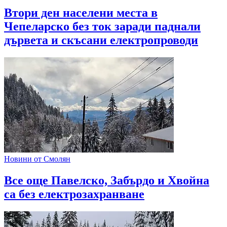
Втори ден населени места в
Чепеларско без ток заради паднали
дървета и скъсани електропроводи
Новини от Смолян
Все още Павелско, Забърдо и Хвойна
са без електрозахранване