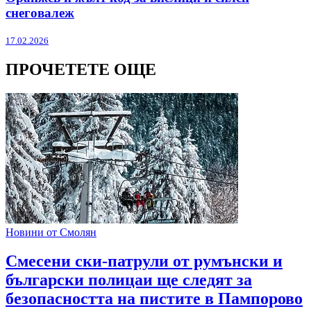
снеговалеж
17.02.2026
ПРОЧЕТЕТЕ ОЩЕ
Новини от Смолян
Смесени ски-патрули от румънски и
български полицаи ще следят за
безопасността на пистите в Пампорово