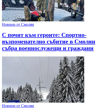
Новини от Смолян
С почит към героите: Спортно-
възпоменателно събитие в Смолян
събра военнослужещи и граждани
Новини от Смолян