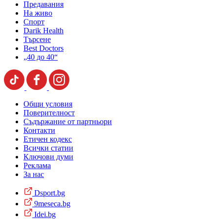
Предавания
На живо
Спорт
Darik Health
Търсене
Best Doctors
„40 до 40“
Общи условия
Поверителност
Съдържание от партньори
Контакти
Етичен кодекс
Всички статии
Ключови думи
Реклама
За нас
Dsport.bg
9meseca.bg
Idei.bg