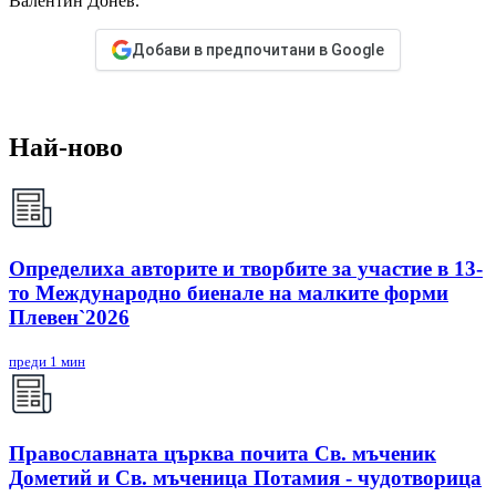
Валентин Донев.
Добави в предпочитани в Google
Най-ново
Определиха авторите и творбите за участие в 13-
то Международно биенале на малките форми
Плевен`2026
преди 1 мин
Православната църква почита Св. мъченик
Дометий и Св. мъченица Потамия - чудотворица