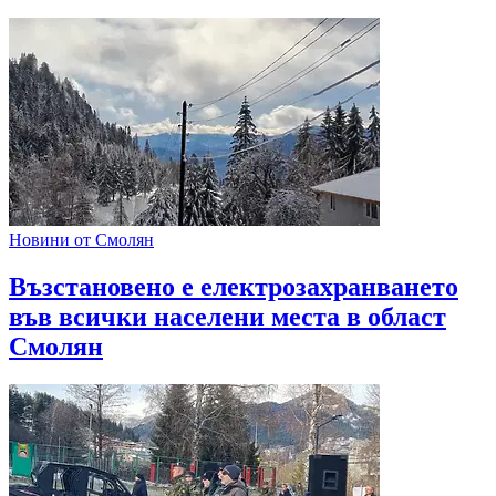
Новини от Смолян
Възстановено е електрозахранването
във всички населени места в област
Смолян