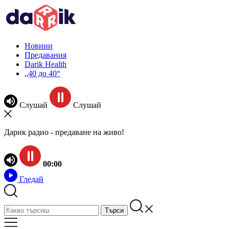
Новини
Предавания
Darik Health
„40 до 40“
Слушай
Слушай
Дарик радио - предаване на живо!
00:00
Гледай