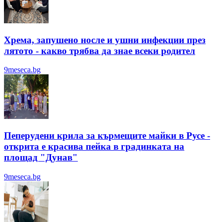
Хрема, запушено носле и ушни инфекции през
лятотo - какво трябва да знае всеки родител
9meseca.bg
Пеперудени крила за кърмещите майки в Русе -
открита е красива пейка в градинката на
площад "Дунав"
9meseca.bg