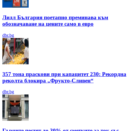
Лидл България поетапно преминава към
обозначаване на цените само в евро
dbr.bg
357 тона праскови при капацитет 230: Рекордна
реколта блокира „Фрукто-Сливен“
dbr.bg
Гърците пестят до 30% от сметките за ток със