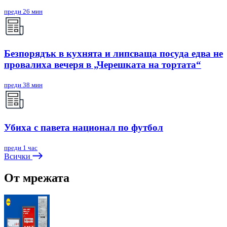
преди 26 мин
Безпорядък в кухнята и липсваща посуда едва не
провалиха вечеря в „Черешката на тортата“
преди 38 мин
Убиха с павета национал по футбол
преди 1 час
Всички
От мрежата