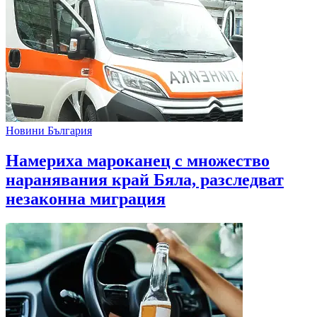
Новини България
Намериха мароканец с множество
наранявания край Бяла, разследват
незаконна миграция