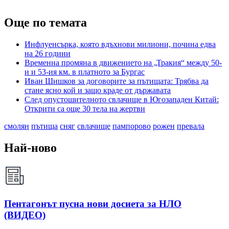
Още по темата
Инфлуенсърка, която вдъхнови милиони, почина едва
на 26 години
Временна промяна в движението на „Тракия“ между 50-
и и 53-ия км. в платното за Бургас
Иван Шишков за договорите за пътищата: Трябва да
стане ясно кой и защо краде от държавата
След опустошителното свлачище в Югозападен Китай:
Открити са още 30 тела на жертви
смолян
пътища
сняг
свлачище
пампорово
рожен
превала
Най-ново
Пентагонът пусна нови досиета за НЛО
(ВИДЕО)