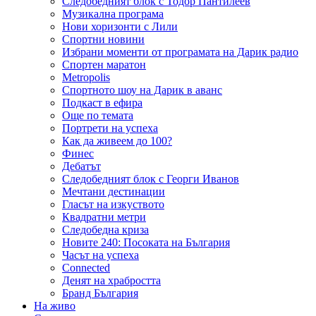
Следобедният блок с Тодор Пантилеев
Музикална програма
Нови хоризонти с Лили
Спортни новини
Избрани моменти от програмата на Дарик радио
Спортен маратон
Metropolis
Спортното шоу на Дарик в аванс
Подкаст в ефира
Още по темата
Портрети на успеха
Как да живеем до 100?
Финес
Дебатът
Следобедният блок с Георги Иванов
Мечтани дестинации
Гласът на изкуството
Квадратни метри
Следобедна криза
Новите 240: Посоката на България
Часът на успеха
Connected
Денят на храбростта
Бранд България
На живо