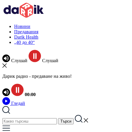
Новини
Предавания
Darik Health
„40 до 40“
Слушай
Слушай
Дарик радио - предаване на живо!
00:00
Гледай