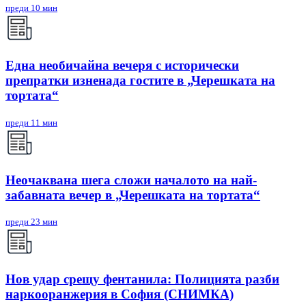
преди 10 мин
Една необичайна вечеря с исторически
препратки изненада гостите в „Черешката на
тортата“
преди 11 мин
Неочаквана шега сложи началото на най-
забавната вечер в „Черешката на тортата“
преди 23 мин
Нов удар срещу фентанила: Полицията разби
наркооранжерия в София (СНИМКА)