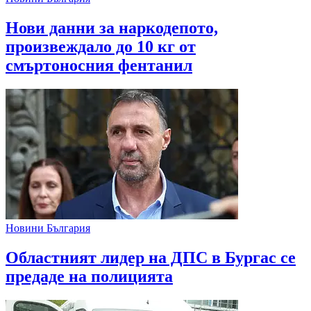
Нови данни за наркодепото,
произвеждало до 10 кг от
смъртоносния фентанил
Новини България
Областният лидер на ДПС в Бургас се
предаде на полицията