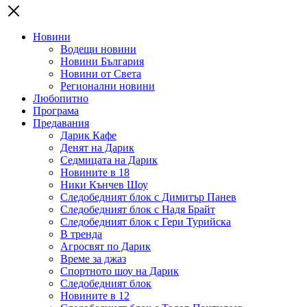
Новини
Водещи новини
Новини България
Новини от Света
Регионални новини
Любопитно
Програма
Предавания
Дарик Кафе
Денят на Дарик
Седмицата на Дарик
Новините в 18
Ники Кънчев Шоу
Следобедният блок с Димитър Панев
Следобедният блок с Надя Брайт
Следобедният блок с Гери Турийска
В тренда
Агросвят по Дарик
Време за джаз
Спортното шоу на Дарик
Следобедният блок
Новините в 12