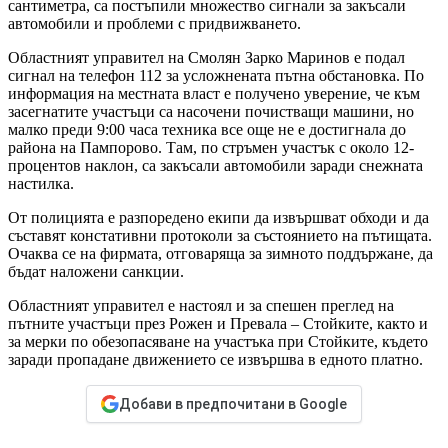
сантиметра, са постъпили множество сигнали за закъсали
автомобили и проблеми с придвижването.
Областният управител на Смолян Зарко Маринов е подал
сигнал на телефон 112 за усложнената пътна обстановка. По
информация на местната власт е получено уверение, че към
засегнатите участъци са насочени почистващи машини, но
малко преди 9:00 часа техника все още не е достигнала до
района на Пампорово. Там, по стръмен участък с около 12-
процентов наклон, са закъсали автомобили заради снежната
настилка.
От полицията е разпоредено екипи да извършват обходи и да
съставят констативни протоколи за състоянието на пътищата.
Очаква се на фирмата, отговаряща за зимното поддържане, да
бъдат наложени санкции.
Областният управител е настоял и за спешен преглед на
пътните участъци през Рожен и Превала – Стойките, както и
за мерки по обезопасяване на участъка при Стойките, където
заради пропадане движението се извършва в едното платно.
Добави в предпочитани в Google