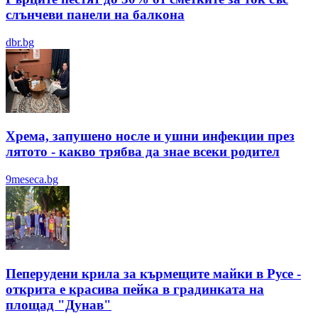
слънчеви панели на балкона
dbr.bg
Хрема, запушено носле и ушни инфекции през
лятотo - какво трябва да знае всеки родител
9meseca.bg
Пеперудени крила за кърмещите майки в Русе -
открита е красива пейка в градинката на
площад "Дунав"