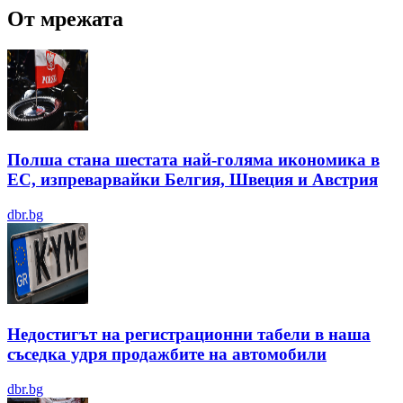
От мрежата
Полша стана шестата най-голяма икономика в
ЕС, изпреварвайки Белгия, Швеция и Австрия
dbr.bg
Недостигът на регистрационни табели в наша
съседка удря продажбите на автомобили
dbr.bg