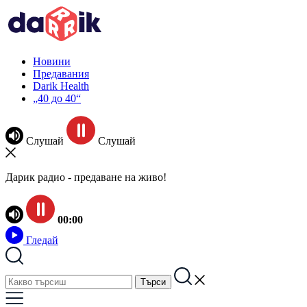
Новини
Предавания
Darik Health
„40 до 40“
Слушай
Слушай
Дарик радио - предаване на живо!
00:00
Гледай