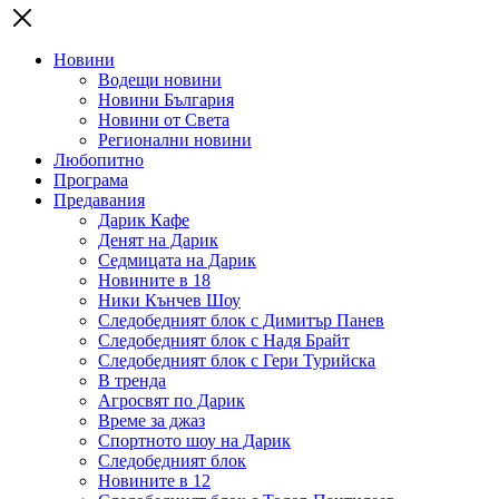
Новини
Водещи новини
Новини България
Новини от Света
Регионални новини
Любопитно
Програма
Предавания
Дарик Кафе
Денят на Дарик
Седмицата на Дарик
Новините в 18
Ники Кънчев Шоу
Следобедният блок с Димитър Панев
Следобедният блок с Надя Брайт
Следобедният блок с Гери Турийска
В тренда
Агросвят по Дарик
Време за джаз
Спортното шоу на Дарик
Следобедният блок
Новините в 12