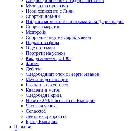
Следобедният блок с Тодор Пантилеев
Музикална програма
Нови хоризонти с Лили
Спортни новини
Избрани моменти от програмата на Дарик радио
Спортен маратон
Metropolis
Спортното шоу на Дарик в аванс
Подкаст в ефира
Още по темата
Портрети на успеха
Как да живеем до 100?
Финес
Дебатът
Следобедният блок с Георги Иванов
Мечтани дестинации
Гласът на изкуството
Квадратни метри
Следобедна криза
Новите 240: Посоката на България
Часът на успеха
Connected
Денят на храбростта
Бранд България
На живо