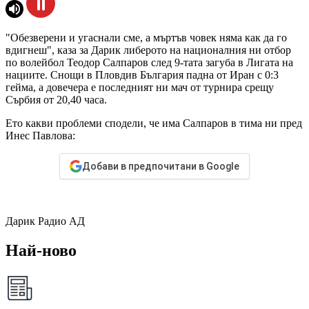
"Обезверени и угаснали сме, а мъртъв човек няма как да го
вдигнеш", каза за Дарик либерото на националния ни отбор
по волейбол Теодор Салпаров след 9-тата загуба в Лигата на
нациите. Снощи в Пловдив България падна от Иран с 0:3
гейма, а довечера е последният ни мач от турнира срещу
Сърбия от 20,40 часа.
Ето какви проблеми сподели, че има Салпаров в тима ни пред
Инес Павлова:
Добави в предпочитани в Google
Дарик Радио АД
Най-ново