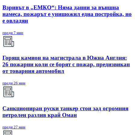
Взривът в „ЕМКО“: Няма данни за външна
намеса, пожарът е унищожил една постройка, но
е овладян
преди 7 мин
Горящ камион на магистрала в Южна Англия:
26 пожарни коли се борят с пожар, предизвикан
от товарния автомобил
преди 26 мин
Санкциониран руски танкер стои зад огромния
петролен разлив край Оман
преди 27 мин