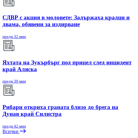
СДВР с акция в моловете: Задържаха крадци и
двама, обявени за издирване
преди 32 мин
Яхтата на Зукърбърг под прицел след инцидент
край Аляска
преди 39 мин
Рибари откриха граната близо до брега на
Дунав край Силистра
преди 42 мин
Всички