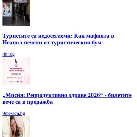
Туристите са недосегаеми: Как мафията в
Неапол печели от туристическия бум
dbr.bg
„Мисия: Репродуктивно здраве 2026“ - билетите
вече са в продажба
9meseca.bg