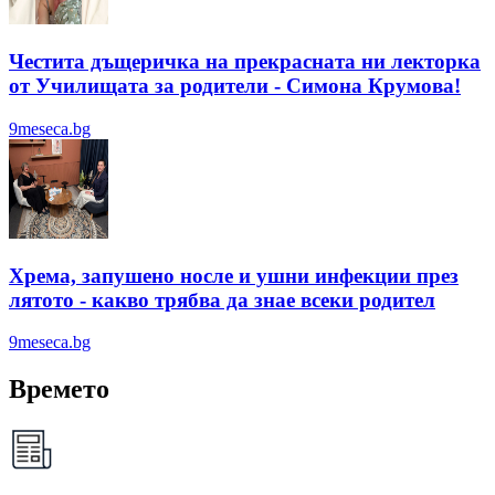
Честита дъщеричка на прекрасната ни лекторка
от Училищата за родители - Симона Крумова!
9meseca.bg
Хрема, запушено носле и ушни инфекции през
лятотo - какво трябва да знае всеки родител
9meseca.bg
Времето