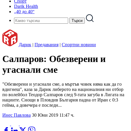
Спорт
Darik Health
„40 до 40“
Дарик
|
Предавания
|
Спортни новини
Салпаров: Обезверени и
угаснали сме
"Обезверени и угаснали сме, а мъртъв човек няма как да го
вдигнеш", каза за Дарик либерото на националния ни отбор
по волейбол Теодор Салпаров след 9-тата загуба в Лигата на
нациите. Снощи в Пловдив България падна от Иран с 0:3
гейма, а довечера е последн...
Инес Павлова
30 Юни 2019 11:47 ч.