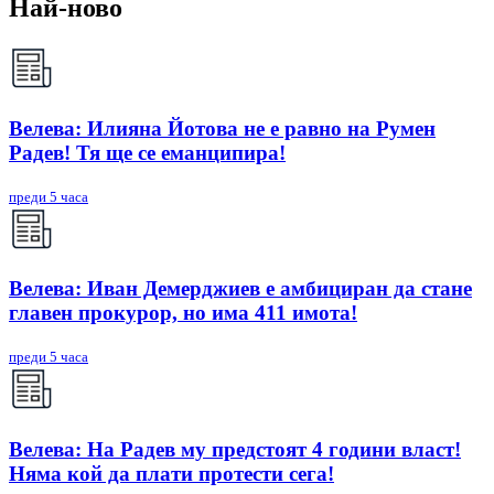
Най-ново
Велева: Илияна Йотова не е равно на Румен
Радев! Тя ще се еманципира!
преди 5 часа
Велева: Иван Демерджиев е амбициран да стане
главен прокурор, но има 411 имота!
преди 5 часа
Велева: На Радев му предстоят 4 години власт!
Няма кой да плати протести сега!