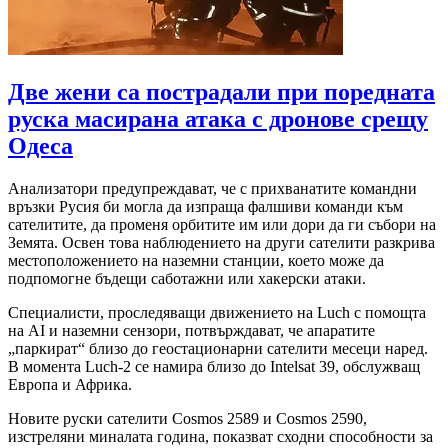
Две жени са пострадали при поредната
руска масирана атака с дронове срещу
Одеса
Анализатори предупреждават, че с прихванатите командни
връзки Русия би могла да изпраща фалшиви команди към
сателитите, да променя орбитите им или дори да ги събори на
Земята. Освен това наблюдението на други сателити разкрива
местоположението на наземни станции, което може да
подпомогне бъдещи саботажни или хакерски атаки.
Специалисти, проследяващи движението на Luch с помощта
на AI и наземни сензори, потвърждават, че апаратите
„паркират“ близо до геостационарни сателити месеци наред.
В момента Luch-2 се намира близо до Intelsat 39, обслужващ
Европа и Африка.
Новите руски сателити Cosmos 2589 и Cosmos 2590,
изстреляни миналата година, показват сходни способности за