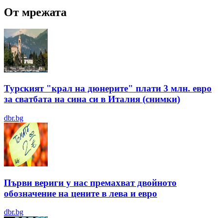
От мрежата
Турският "крал на дюнерите" плати 3 млн. евро
за сватбата на сина си в Италия (снимки)
dbr.bg
Първи вериги у нас премахват двойното
обозначение на цените в лева и евро
dbr.bg