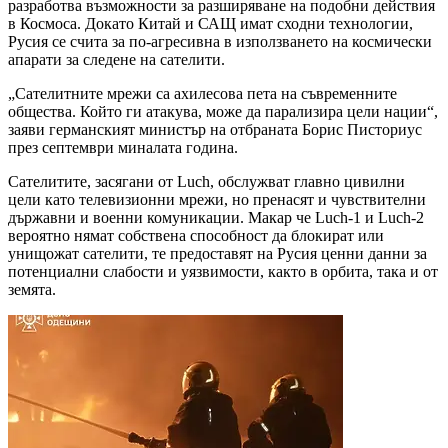
разработва възможности за разширяване на подобни действия
в Космоса. Докато Китай и САЩ имат сходни технологии,
Русия се счита за по-агресивна в използването на космически
апарати за следене на сателити.
„Сателитните мрежи са ахилесова пета на съвременните
общества. Който ги атакува, може да парализира цели нации“,
заяви германският министър на отбраната Борис Писториус
през септември миналата година.
Сателитите, засягани от Luch, обслужват главно цивилни
цели като телевизионни мрежи, но пренасят и чувствителни
държавни и военни комуникации. Макар че Luch-1 и Luch-2
вероятно нямат собствена способност да блокират или
унищожат сателити, те предоставят на Русия ценни данни за
потенциални слабости и уязвимости, както в орбита, така и от
земята.