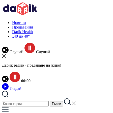
Новини
Предавания
Darik Health
„40 до 40“
Слушай
Слушай
Дарик радио - предаване на живо!
00:00
Гледай