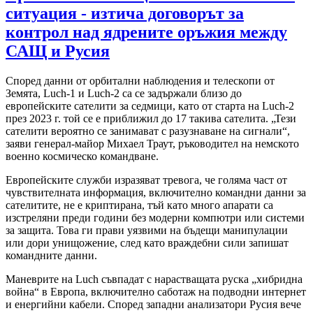
ситуация - изтича договорът за
контрол над ядрените оръжия между
САЩ и Русия
Според данни от орбитални наблюдения и телескопи от
Земята, Luch-1 и Luch-2 са се задържали близо до
европейските сателити за седмици, като от старта на Luch-2
през 2023 г. той се е приближил до 17 такива сателита. „Тези
сателити вероятно се занимават с разузнаване на сигнали“,
заяви генерал-майор Михаел Траут, ръководител на немското
военно космическо командване.
Европейските служби изразяват тревога, че голяма част от
чувствителната информация, включително командни данни за
сателитите, не е криптирана, тъй като много апарати са
изстреляни преди години без модерни компютри или системи
за защита. Това ги прави уязвими на бъдещи манипулации
или дори унищожение, след като враждебни сили запишат
командните данни.
Маневрите на Luch съвпадат с нарастващата руска „хибридна
война“ в Европа, включително саботаж на подводни интернет
и енергийни кабели. Според западни анализатори Русия вече