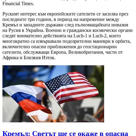
Financial Times.
Руският интерес към европейските сателити се засилва през
последните три години, в период на напрежение между
Кремъл и западните държави след пълномащабната инвазия
на Русия в Украйна. Военни и граждански космически органи
следят внимателно действията на Luch-1 и Luch-2, които
многократно са извършвали подозрителни маневри в орбита,
включително опасни приближения до геостационарни
сателити, обслужващи Европа, Великобритания, части от
Африка и Близкия Изток.
Кремъл: Светът ще се окаже в опасна