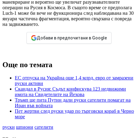
маневриране и вероятно ще увеличат разузнавателните
операции на Русия в Космоса. В същото време се предполага
Luch-1 може би вече не функционира след наблюдавана на 30
януари частична фрагментация, вероятно свързана с повреда
на задвижването.
Добави в предпочитани в Google
Още по темата
ЕС отпуска на Украйна още 1,4 млрд. евро от замразени
руски активи
Скандал в Русия: Съдът конфискува 123 недвижими
имота на Свидетелите на Йехова
Тръмп ще пита Путин дали руски сателити помагат на
Иран във войната
Пет жертви след руски удар по търговски кораб в Черно
море
руски
шпиони
сателити