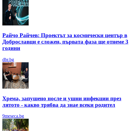
Райчо Райчев: Проектът за космически център в
Доброславци е сложен, първата фаза ще отнеме 3
години
dbr.bg
Хрема, запушено носле и ушни инфекции през
лятотo - какво трябва да знае всеки родител
9meseca.bg