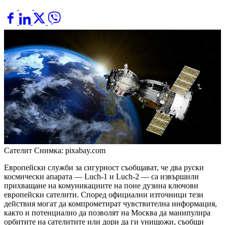
Сателит
Снимка: pixabay.com
Европейски служби за сигурност съобщават, че два руски
космически апарата — Luch-1 и Luch-2 — са извършили
прихващане на комуникациите на поне дузина ключови
европейски сателити. Според официални източници тези
действия могат да компрометират чувствителна информация,
както и потенциално да позволят на Москва да манипулира
орбитите на сателитите или дори да ги унищожи, съобщи