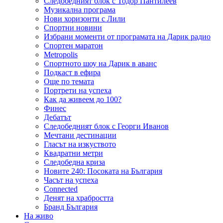
Следобедният блок с Тодор Пантилеев
Музикална програма
Нови хоризонти с Лили
Спортни новини
Избрани моменти от програмата на Дарик радио
Спортен маратон
Metropolis
Спортното шоу на Дарик в аванс
Подкаст в ефира
Още по темата
Портрети на успеха
Как да живеем до 100?
Финес
Дебатът
Следобедният блок с Георги Иванов
Мечтани дестинации
Гласът на изкуството
Квадратни метри
Следобедна криза
Новите 240: Посоката на България
Часът на успеха
Connected
Денят на храбростта
Бранд България
На живо