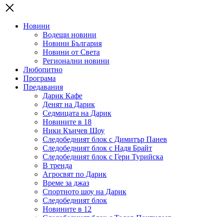
Новини
Водещи новини
Новини България
Новини от Света
Регионални новини
Любопитно
Програма
Предавания
Дарик Кафе
Денят на Дарик
Седмицата на Дарик
Новините в 18
Ники Кънчев Шоу
Следобедният блок с Димитър Панев
Следобедният блок с Надя Брайт
Следобедният блок с Гери Турийска
В тренда
Агросвят по Дарик
Време за джаз
Спортното шоу на Дарик
Следобедният блок
Новините в 12