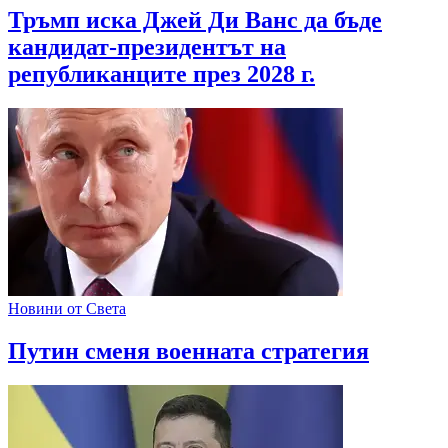
Тръмп иска Джей Ди Ванс да бъде
кандидат-президентът на
републиканците през 2028 г.
Новини от Света
Путин сменя военната стратегия