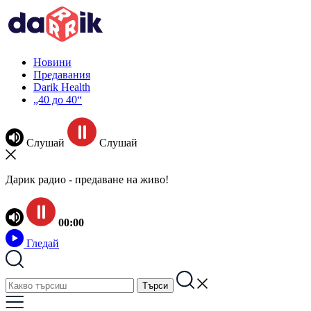
Новини
Предавания
Darik Health
„40 до 40“
Слушай
Слушай
Дарик радио - предаване на живо!
00:00
Гледай