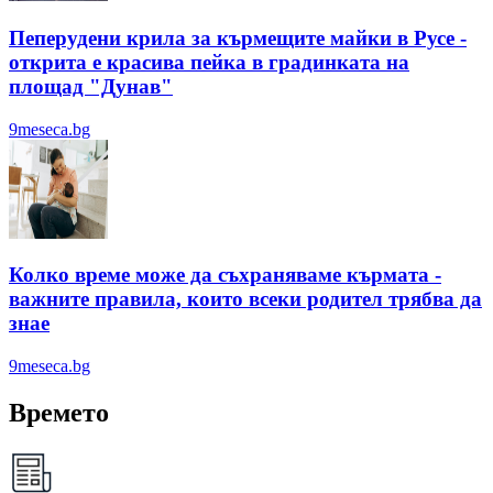
Пеперудени крила за кърмещите майки в Русе -
открита е красива пейка в градинката на
площад "Дунав"
9meseca.bg
Колко време може да съхраняваме кърмата -
важните правила, които всеки родител трябва да
знае
9meseca.bg
Времето