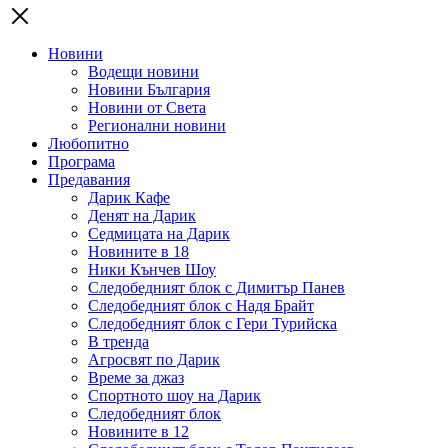
Новини
Водещи новини
Новини България
Новини от Света
Регионални новини
Любопитно
Програма
Предавания
Дарик Кафе
Денят на Дарик
Седмицата на Дарик
Новините в 18
Ники Кънчев Шоу
Следобедният блок с Димитър Панев
Следобедният блок с Надя Брайт
Следобедният блок с Гери Турийска
В тренда
Агросвят по Дарик
Време за джаз
Спортното шоу на Дарик
Следобедният блок
Новините в 12