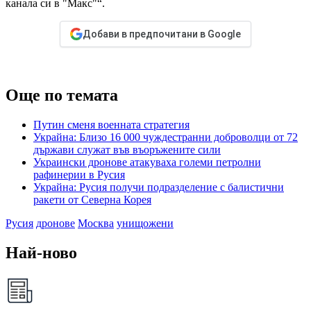
канала си в "Макс"“.
Добави в предпочитани в Google
Още по темата
Путин сменя военната стратегия
Украйна: Близо 16 000 чуждестранни доброволци от 72
държави служат във въоръжените сили
Украински дронове атакуваха големи петролни
рафинерии в Русия
Украйна: Русия получи подразделение с балистични
ракети от Северна Корея
Русия
дронове
Москва
унищожени
Най-ново