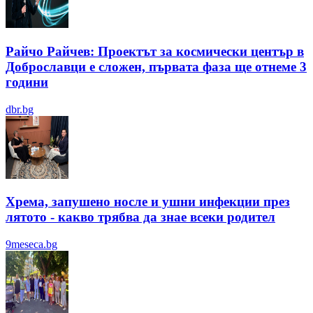
Райчо Райчев: Проектът за космически център в
Доброславци е сложен, първата фаза ще отнеме 3
години
dbr.bg
Хрема, запушено носле и ушни инфекции през
лятотo - какво трябва да знае всеки родител
9meseca.bg