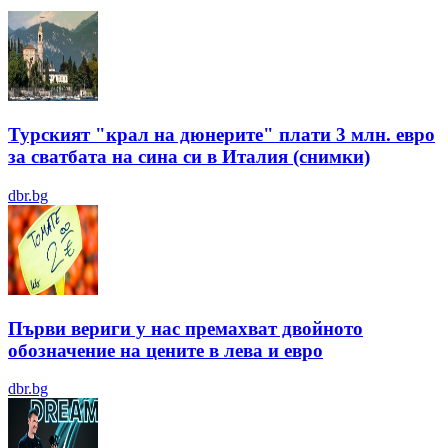
Турският "крал на дюнерите" плати 3 млн. евро
за сватбата на сина си в Италия (снимки)
dbr.bg
Първи вериги у нас премахват двойното
обозначение на цените в лева и евро
dbr.bg