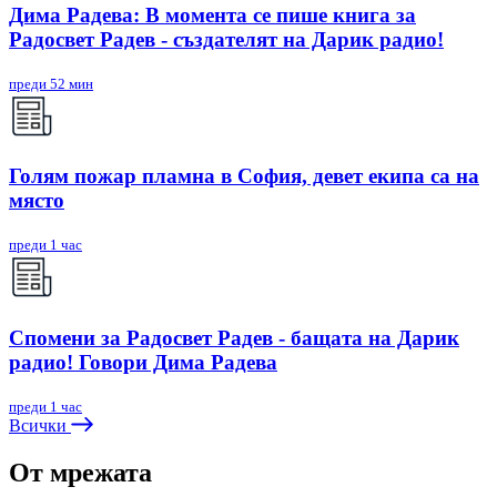
Дима Радева: В момента се пише книга за
Радосвет Радев - създателят на Дарик радио!
преди 52 мин
Голям пожар пламна в София, девет екипа са на
място
преди 1 час
Спомени за Радосвет Радев - бащата на Дарик
радио! Говори Дима Радева
преди 1 час
Всички
От мрежата