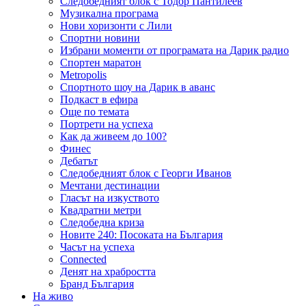
Следобедният блок с Тодор Пантилеев
Музикална програма
Нови хоризонти с Лили
Спортни новини
Избрани моменти от програмата на Дарик радио
Спортен маратон
Metropolis
Спортното шоу на Дарик в аванс
Подкаст в ефира
Още по темата
Портрети на успеха
Как да живеем до 100?
Финес
Дебатът
Следобедният блок с Георги Иванов
Мечтани дестинации
Гласът на изкуството
Квадратни метри
Следобедна криза
Новите 240: Посоката на България
Часът на успеха
Connected
Денят на храбростта
Бранд България
На живо