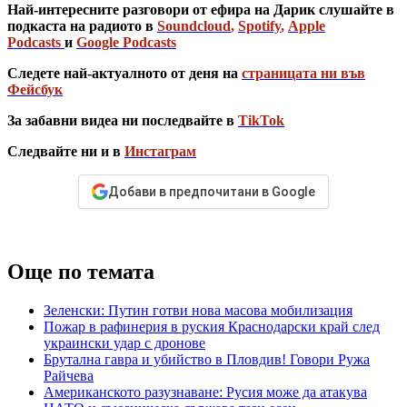
Най-интересните разговори от ефира на Дарик слушайте в
подкаста на радиото в
Soundcloud
,
Spotify
,
Apple
Podcasts
и
Google Podcasts
Следете най-актуалното от деня на
страницата ни във
Фейсбук
За забавни видеа ни последвайте в
TikTok
Следвайте ни и в
Инстаграм
Добави в предпочитани в Google
Още по темата
Зеленски: Путин готви нова масова мобилизация
Пожар в рафинерия в руския Краснодарски край след
украински удар с дронове
Брутална гавра и убийство в Пловдив! Говори Ружа
Райчева
Американското разузнаване: Русия може да атакува