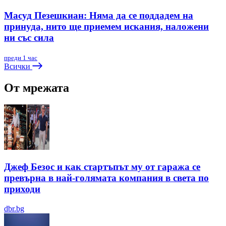
Масуд Пезешкиан: Няма да се поддадем на
принуда, нито ще приемем искания, наложени
ни със сила
преди 1 час
Всички
От мрежата
Джеф Безос и как стартъпът му от гаража се
превърна в най-голямата компания в света по
приходи
dbr.bg