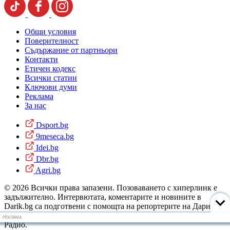
Общи условия
Поверителност
Съдържание от партньори
Контакти
Етичен кодекс
Всички статии
Ключови думи
Реклама
За нас
Dsport.bg
9meseca.bg
Idei.bg
Dbr.bg
Agri.bg
© 2026 Всички права запазени. Позоваването с хиперлинк е
задължително. Интервютата, коментарите и новините в
Darik.bg са подготвени с помощта на репортерите на Дарик
Радио и новинарските емисии на радиото. Снимки: Дарик
РЕКЛАМА
Радио.