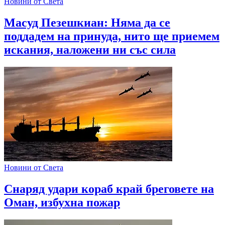
Новини от Света
Масуд Пезешкиан: Няма да се
поддадем на принуда, нито ще приемем
искания, наложени ни със сила
Новини от Света
Снаряд удари кораб край бреговете на
Оман, избухна пожар