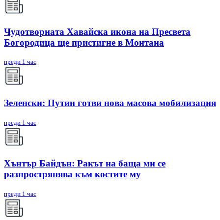
Чудотворната Хавайска икона на Пресвета
Богородица ще пристигне в Монтана
преди 1 час
Зеленски: Путин готви нова масова мобилизация
преди 1 час
Хънтър Байдън: Ракът на баща ми се
разпрострянява към костите му
преди 1 час