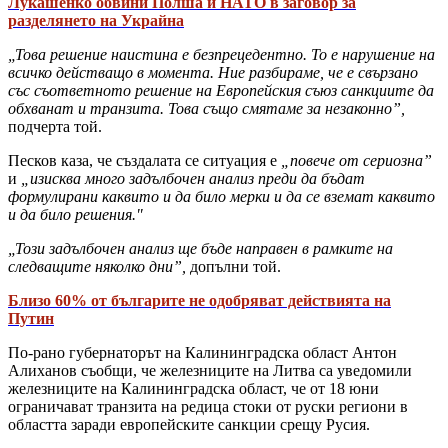
Лукашенко обвини Полша и НАТО в заговор за
разделянето на Украйна
„Това решение наистина е безпрецедентно. То е нарушение на
всичко действащо в момента. Ние разбираме, че е свързано
със съответното решение на Европейския съюз санкциите да
обхванат и транзита. Това също смятаме за незаконно”,
подчерта той.
Песков каза, че създалата се ситуация е
„повече от сериозна”
и
„изисква много задълбочен анализ преди да бъдат
формулирани каквито и да било мерки и да се вземат каквито
и да било решения."
„Този задълбочен анализ ще бъде направен в рамките на
следващите няколко дни”,
допълни той.
Близо 60% от българите не одобряват действията на
Путин
По-рано губернаторът на Калининградска област Антон
Алиханов съобщи, че железниците на Литва са уведомили
железниците на Калининградска област, че от 18 юни
ограничават транзита на редица стоки от руски региони в
областта заради европейските санкции срещу Русия.