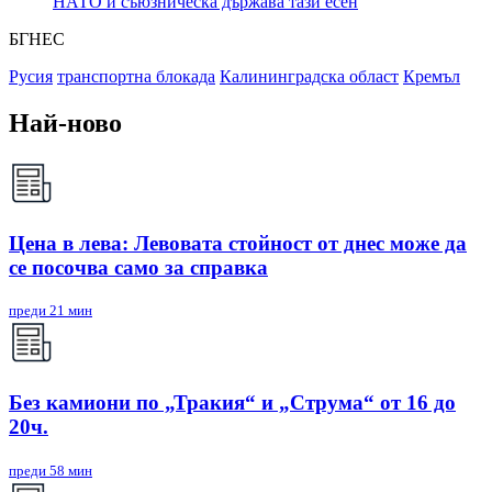
НАТО и съюзническа държава тази есен
БГНЕС
Русия
транспортна блокада
Калининградска област
Кремъл
Най-ново
Цена в лева: Левовата стойност от днес може да
се посочва само за справка
преди 21 мин
Без камиони по „Тракия“ и „Струма“ от 16 до
20ч.
преди 58 мин