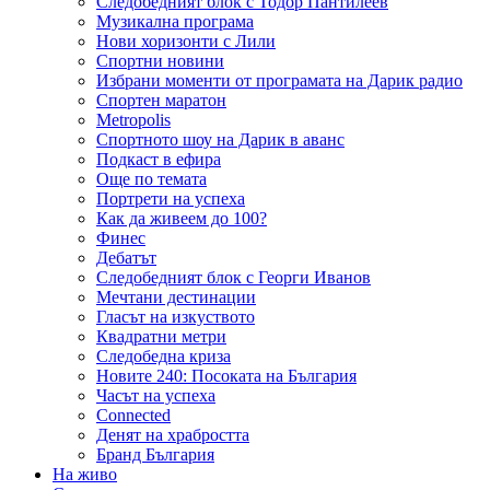
Следобедният блок с Тодор Пантилеев
Музикална програма
Нови хоризонти с Лили
Спортни новини
Избрани моменти от програмата на Дарик радио
Спортен маратон
Metropolis
Спортното шоу на Дарик в аванс
Подкаст в ефира
Още по темата
Портрети на успеха
Как да живеем до 100?
Финес
Дебатът
Следобедният блок с Георги Иванов
Мечтани дестинации
Гласът на изкуството
Квадратни метри
Следобедна криза
Новите 240: Посоката на България
Часът на успеха
Connected
Денят на храбростта
Бранд България
На живо