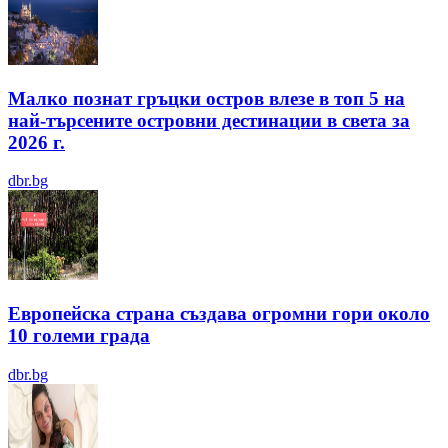
Малко познат гръцки остров влезе в топ 5 на
най-търсените островни дестинации в света за
2026 г.
dbr.bg
Европейска страна създава огромни гори около
10 големи града
dbr.bg