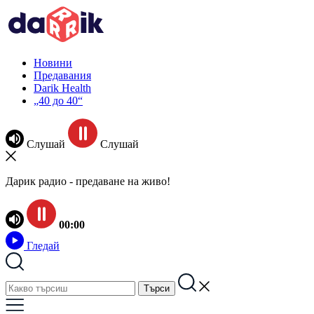
Новини
Предавания
Darik Health
„40 до 40“
Слушай
Слушай
Дарик радио - предаване на живо!
00:00
Гледай