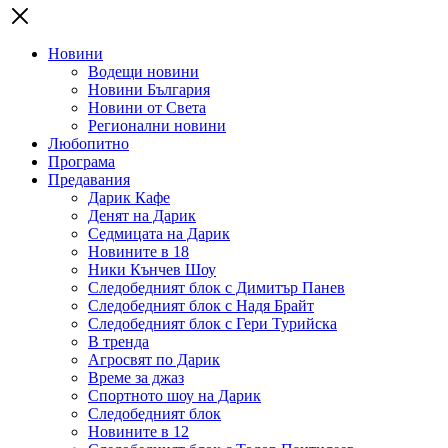
Новини
Водещи новини
Новини България
Новини от Света
Регионални новини
Любопитно
Програма
Предавания
Дарик Кафе
Денят на Дарик
Седмицата на Дарик
Новините в 18
Ники Кънчев Шоу
Следобедният блок с Димитър Панев
Следобедният блок с Надя Брайт
Следобедният блок с Гери Турийска
В тренда
Агросвят по Дарик
Време за джаз
Спортното шоу на Дарик
Следобедният блок
Новините в 12