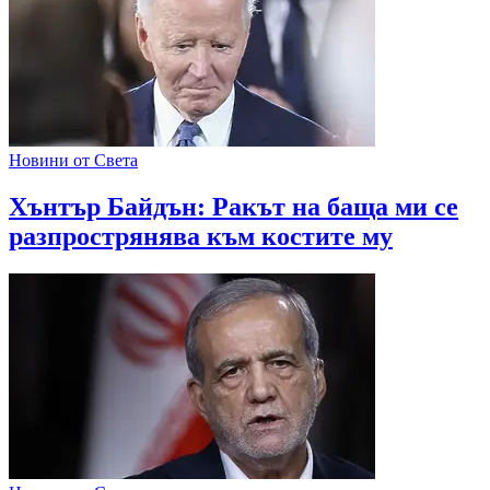
Новини от Света
Хънтър Байдън: Ракът на баща ми се
разпрострянява към костите му