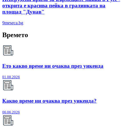
открита е красива пейка в градинката на
площад "Дунав"
9meseca.bg
Времето
Ето какво време ни очаква през уикенда
01.08.2026
Какво време ни очаква през уикенда?
06.06.2026