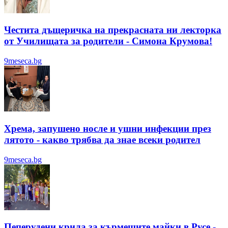
Честита дъщеричка на прекрасната ни лекторка
от Училищата за родители - Симона Крумова!
9meseca.bg
Хрема, запушено носле и ушни инфекции през
лятотo - какво трябва да знае всеки родител
9meseca.bg
Пеперудени крила за кърмещите майки в Русе -