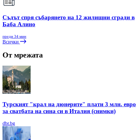
Съдът спря събарянето на 12 жилищни сгради в
Баба Алино
преди 34 мин
Всички
От мрежата
Турският "крал на дюнерите" плати 3 млн. евро
за сватбата на сина си в Италия (снимки)
dbr.bg