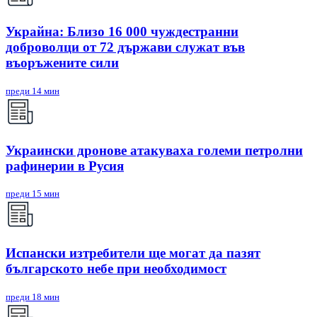
Украйна: Близо 16 000 чуждестранни
доброволци от 72 държави служат във
въоръжените сили
преди 14 мин
Украински дронове атакуваха големи петролни
рафинерии в Русия
преди 15 мин
Испански изтребители ще могат да пазят
българското небе при необходимост
преди 18 мин