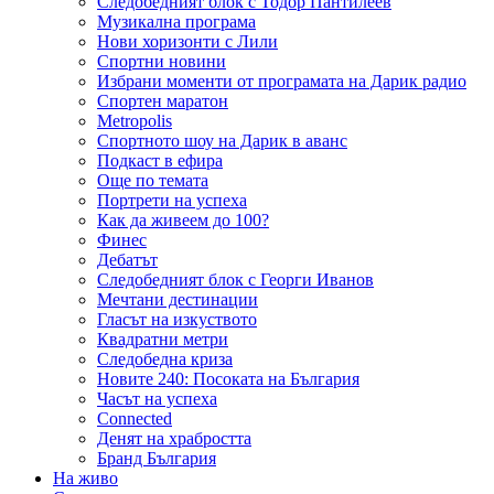
Следобедният блок с Тодор Пантилеев
Музикална програма
Нови хоризонти с Лили
Спортни новини
Избрани моменти от програмата на Дарик радио
Спортен маратон
Metropolis
Спортното шоу на Дарик в аванс
Подкаст в ефира
Още по темата
Портрети на успеха
Как да живеем до 100?
Финес
Дебатът
Следобедният блок с Георги Иванов
Мечтани дестинации
Гласът на изкуството
Квадратни метри
Следобедна криза
Новите 240: Посоката на България
Часът на успеха
Connected
Денят на храбростта
Бранд България
На живо