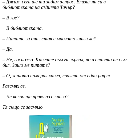
– Джим, сега ще ти задам въпрос. Влизал ли си в
библиотеката на съдията Тачър?
– В кое?
– В библиотеката.
– Питате за оназ стая с многото книги ли?
– Да.
– Не, госпожо. Книгите съм ги зървал, но в стаята не съм
бил. Защо ме питате?
– О, защото намерил книга, свалена от един рафт.
Разсмях се.
– Че какво ще правя аз с книга?
Тя също се засмя.ю