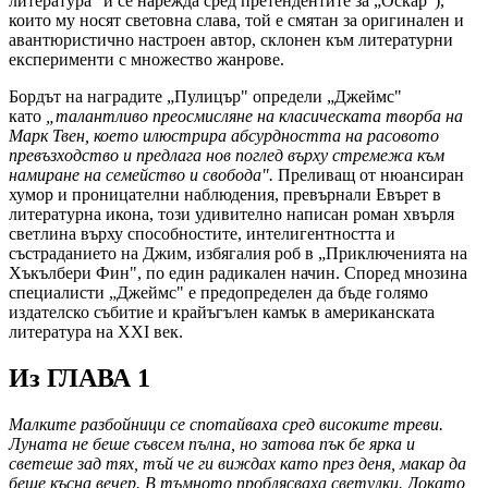
литература" и се нарежда сред претендентите за „Оскар"),
които му носят световна слава, той е смятан за оригинален и
авантюристично настроен автор, склонен към литературни
експерименти с множество жанрове.
Бордът на наградите „Пулицър" определи „Джеймс"
като
„талантливо преосмисляне на класическата творба на
Марк Твен, което илюстрира абсурдността на расовото
превъзходство и предлага нов поглед върху стремежа към
намиране на семейство и свобода".
Преливащ от нюансиран
хумор и проницателни наблюдения, превърнали Евърет в
литературна икона, този удивително написан роман хвърля
светлина върху способностите, интелигентността и
състраданието на Джим, избягалия роб в „Приключенията на
Хъкълбери Фин", по един радикален начин. Според мнозина
специалисти „Джеймс" е предопределен да бъде голямо
издателско събитие и крайъгълен камък в американската
литература на XXI век.
Из ГЛАВА 1
Малките разбойници се спотайваха сред високите треви.
Луната не беше съвсем пълна, но затова пък бе ярка и
светеше зад тях, тъй че ги виждах като през деня, макар да
беше късна вечер. В тъмното проблясваха светулки. Докато