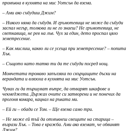
промъкна в кухнята на мис Уотсън да взема.
– Ами ако събудиш Джим?
– Никого няма да събудя. И гръмотевица не може да събуди
заспал негър, толкова ли не го знаеш? Не гръмотевица, не
светкавица, не рев на лъв. Чух за един, дето проспал цяло
земетресение.
– Как мислиш, какво ли се усеща при земетресение? – попита
Хък.
– Същото като татко ти да те събуди посред нощ.
Момчетата тромаво запълзяха по скърцащите дъски на
верандата и влязоха в кухнята на мис Уотсън.
Чувах ги да тършуват вътре, да отварят шкафове и
чекмеджета. Държах очите си затворени и не понечих да
прогоня комара, кацнал на ръката ми.
– Ей ги – обади се Том. – Ще взема само три.
– Не може ей тъй да отмъкнеш свещите на старица –
възрази Хък. – Това е кражба. Ами ако вземат, че обвинят
Джим?