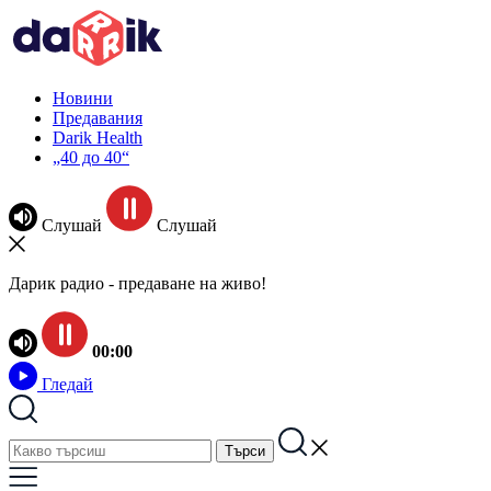
Новини
Предавания
Darik Health
„40 до 40“
Слушай
Слушай
Дарик радио - предаване на живо!
00:00
Гледай