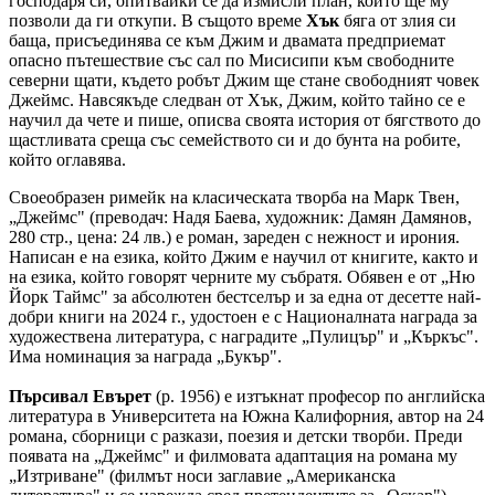
господаря си, опитвайки се да измисли план, който ще му
позволи да ги откупи. В същото време
Хък
бяга от злия си
баща, присъединява се към Джим и двамата предприемат
опасно пътешествие със сал по Мисисипи към свободните
северни щати, където робът Джим ще стане свободният човек
Джеймс. Навсякъде следван от Хък, Джим, който тайно се е
научил да чете и пише, описва своята история от бягството до
щастливата среща със семейството си и до бунта на робите,
който оглавява.
Своеобразен римейк на класическата творба на Марк Твен,
„Джеймс" (преводач: Надя Баева, художник: Дамян Дамянов,
280 стр., цена: 24 лв.) е роман, зареден с нежност и ирония.
Написан е на езика, който Джим е научил от книгите, както и
на езика, който говорят черните му събратя. Обявен е от „Ню
Йорк Таймс" за абсолютен бестселър и за една от десетте най-
добри книги на 2024 г., удостоен е с Националната награда за
художествена литература, с наградите „Пулицър" и „Къркъс".
Има номинация за награда „Букър".
Пърсивал Евърет
(р. 1956) е изтъкнат професор по английска
литература в Университета на Южна Калифорния, автор на 24
романа, сборници с разкази, поезия и детски творби. Преди
появата на „Джеймс" и филмовата адаптация на романа му
„Изтриване" (филмът носи заглавие „Американска