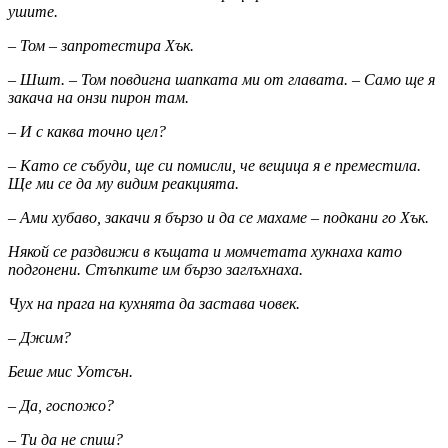
ушите.
– Том – запротестира Хък.
– Шшт. – Том повдигна шапката ми от главата. – Само ще я
закача на онзи пирон там.
– И с каква точно цел?
– Като се събуди, ще си помисли, че вещица я е преместила.
Ще ми се да му видим реакцията.
– Ами хубаво, закачи я бързо и да се махаме – подкани го Хък.
Някой се раздвижи в къщата и момчетата хукнаха като
подгонени. Стъпките им бързо заглъхнаха.
Чух на прага на кухнята да застава човек.
– Джим?
Беше мис Уотсън.
– Да, госпожо?
– Ти да не спиш?