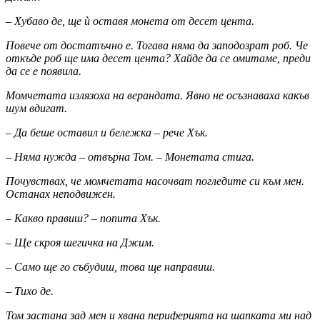
– Хубаво де, ще ѝ оставя монета от десет цента.
Повече от достатъчно е. Тогава няма да заподозрат роб. Че
откъде роб ще има десет цента? Хайде да се омитаме, преди
да се е появила.
Момчетата излязоха на верандата. Явно не осъзнаваха какъв
шум вдигат.
– Да беше оставил и бележка – рече Хък.
– Няма нужда – отвърна Том. – Монетата стига.
Почувствах, че момчетата насочват погледите си към мен.
Останах неподвижен.
– Какво правиш? – попита Хък.
– Ще скроя шегичка на Джим.
– Само ще го събудиш, това ще направиш.
– Тихо де.
Том застана зад мен и хвана периферията на шапката ми над