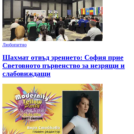
Любопитно
Шахмат отвъд зрението: София прие
Световното първенство за незрящи и
слабовиждащи