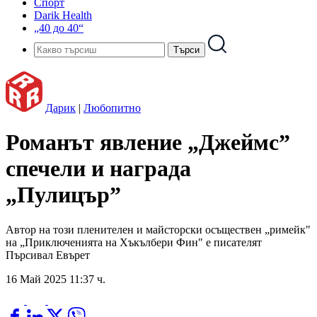
Спорт
Darik Health
„40 до 40“
Дарик
|
Любопитно
Романът явление „Джеймс”
спечели и награда
„Пулицър”
Автор на този пленителен и майсторски осъществен „римейк"
на „Приключенията на Хъкълбери Фин" е писателят
Пърсивал Евърет
16 Май 2025 11:37 ч.