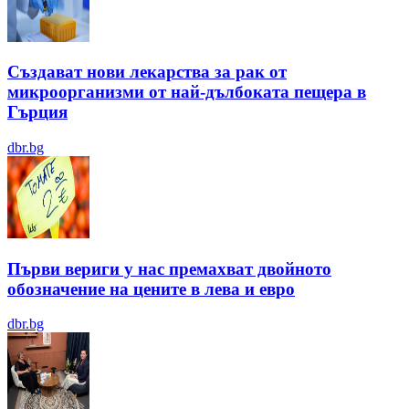
Създават нови лекарства за рак от
микроорганизми от най-дълбоката пещера в
Гърция
dbr.bg
Първи вериги у нас премахват двойното
обозначение на цените в лева и евро
dbr.bg