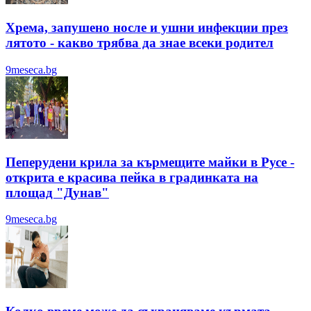
Хрема, запушено носле и ушни инфекции през
лятотo - какво трябва да знае всеки родител
9meseca.bg
Пеперудени крила за кърмещите майки в Русе -
открита е красива пейка в градинката на
площад "Дунав"
9meseca.bg