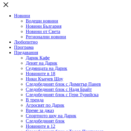
Новини
Водещи новини
Новини България
Новини от Света
Регионални новини
Любопитно
Програма
Предавания
Дарик Кафе
Денят на Дарик
Седмицата на Дарик
Новините в 18
Ники Кънчев Шоу
Следобедният блок с Димитър Панев
Следобедният блок с Надя Брайт
Следобедният блок с Гери Турийска
В тренда
Агросвят по Дарик
Време за джаз
Спортното шоу на Дарик
Следобедният блок
Новините в 12