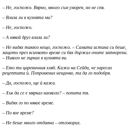
– Не, госпожо. Вярно, много съм уморен, но не спя.
– Влиза ли в кухнята ми?
– Не, госпожо.
– А някой друг влиза ли?
– Не видях таквоз нещо, госпожо. – Самата истина си беше,
защото през всичкото време си бях държал очите затворени.
– Никого не зърнах в кухнята ви.
– Ето ти царевичния хляб. Кажи на Сейди, че харесах
рецептата ѝ. Попромених нещичко, та да го подобря.
– Да, госпожо, ще ѝ кажа.
– Хък да се е мяркал наоколо? – попита тя.
– Видях го по някое време.
– По кое време?
– Не беше много отдавна – отговорих.