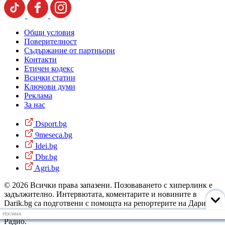
Общи условия
Поверителност
Съдържание от партньори
Контакти
Етичен кодекс
Всички статии
Ключови думи
Реклама
За нас
Dsport.bg
9meseca.bg
Idei.bg
Dbr.bg
Agri.bg
© 2026 Всички права запазени. Позоваването с хиперлинк е
задължително. Интервютата, коментарите и новините в
Darik.bg са подготвени с помощта на репортерите на Дарик
Радио и новинарските емисии на радиото. Снимки: Дарик
РЕКЛАМА
Радио.