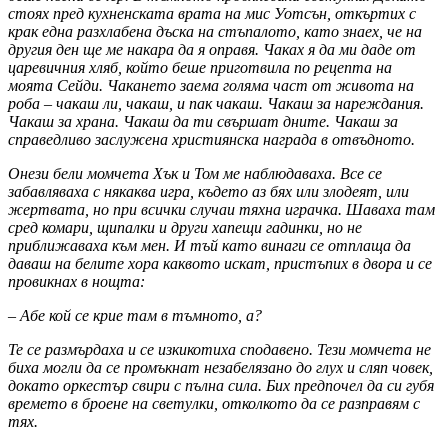
стоях пред кухненската врата на мис Уотсън, откъртих с
крак една разхлабена дъска на стъпалото, като знаех, че на
другия ден ще ме накара да я оправя. Чаках я да ми даде от
царевичния хляб, който беше приготвила по рецепта на
моята Сейди. Чакането заема голяма част от живота на
роба – чакаш ли, чакаш, и пак чакаш. Чакаш за нареждания.
Чакаш за храна. Чакаш да ти свършат дните. Чакаш за
справедливо заслужена християнска награда в отвъдното.
Онези бели момчета Хък и Том ме наблюдаваха. Все се
забавляваха с някаква игра, където аз бях или злодеят, или
жертвата, но при всички случаи тяхна играчка. Шаваха там
сред комари, щипалки и други хапещи гадинки, но не
приближаваха към мен. И тъй като винаги се отплаща да
даваш на белите хора каквото искат, пристъпих в двора и се
провикнах в нощта:
– Абе кой се крие там в тъмното, а?
Те се размърдаха и се изкикотиха сподавено. Тези момчета не
биха могли да се промъкнат незабелязано до глух и сляп човек,
докато оркестър свири с пълна сила. Бих предпочел да си губя
времето в броене на светулки, отколкото да се разправям с
тях.