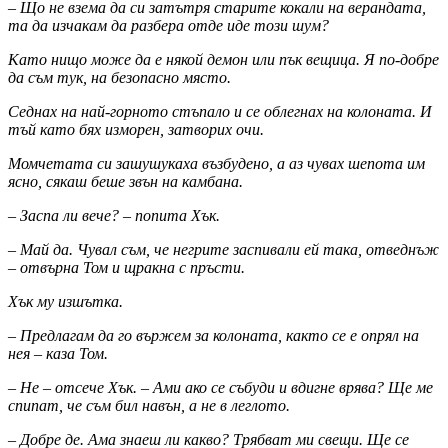
– Що не взема да си затътря старите кокали на верандата,
та да изчакам да разбера отде иде този шум?
Като нищо може да е някой демон или пък вещица. Я по-добре
да съм тук, на безопасно място.
Седнах на най-горното стъпало и се облегнах на колоната. И
тъй като бях изморен, затворих очи.
Момчетата си зашушукаха възбудено, а аз чувах шепота им
ясно, сякаш беше звън на камбана.
– Заспа ли вече? – попита Хък.
– Май да. Чувал съм, че негрите заспивали ей така, отведнъж
– отвърна Том и щракна с пръсти.
Хък му изшътка.
– Предлагам да го вържем за колоната, както се е опрял на
нея – каза Том.
– Не – отсече Хък. – Ами ако се събуди и вдигне врява? Ще ме
спипат, че съм бил навън, а не в леглото.
– Добре де. Ама знаеш ли какво? Трябват ми свещи. Ще се