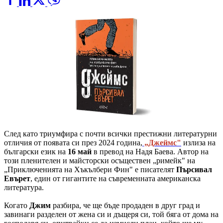
След като триумфира с почти всички престижни литературни
отличия от появата си през 2024 година,
„Джеймс"
излиза на
български език на
16 май
в превод на Надя Баева. Автор на
този пленителен и майсторски осъществен „римейк" на
„Приключенията на Хъкълбери Фин" е писателят
Пърсивал
Евърет
, един от гигантите на съвременната американска
литература.
Когато
Джим
разбира, че ще бъде продаден в друг град и
завинаги разделен от жена си и дъщеря си, той бяга от дома на