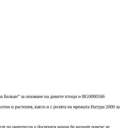
и Балкан“ за опазване на дивите птици и BG0000166
тни и растения, както и с ролята на мрежата Натура 2000 за
т по интересен и достъпен начин да научат повече за