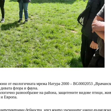
зони от екологичната мрежа Натура 2000 – BG0002053 „Врачанск
дивата флора и фауна.
логично разнообразие на района, защитените видове птици, живо
 и Европа.
 интерактивни дейности, чрез които учениците имаха възможнос