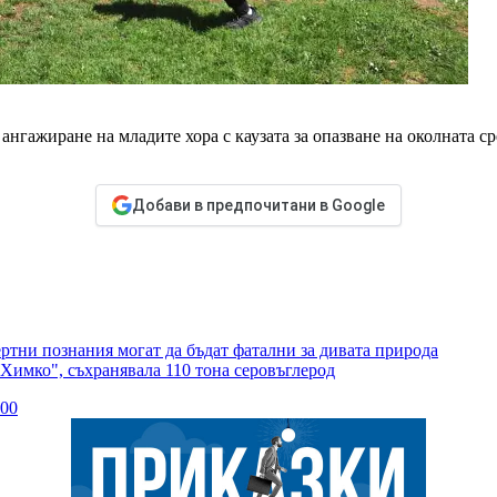
нгажиране на младите хора с каузата за опазване на околната с
Добави в предпочитани в Google
тни познания могат да бъдат фатални за дивата природа
Химко", съхранявала 110 тона серовъглерод
00