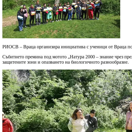
РИОСВ – Враца организира инициатива с ученици от Враца по
Събитието премина под мотото „Натура 2000 – знание чрез пре
защитените зони и опазването на биологичното разнообразие.