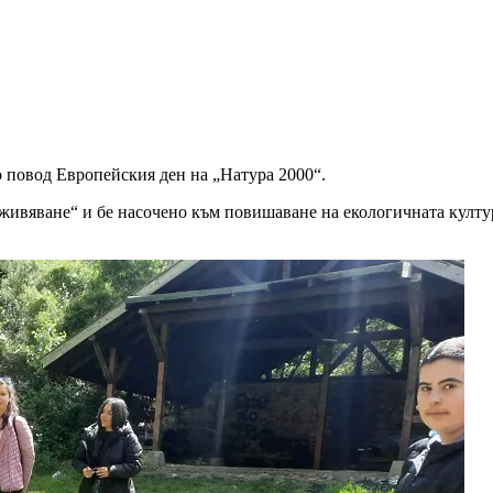
 повод Европейския ден на „Натура 2000“.
живяване“ и бе насочено към повишаване на екологичната култур