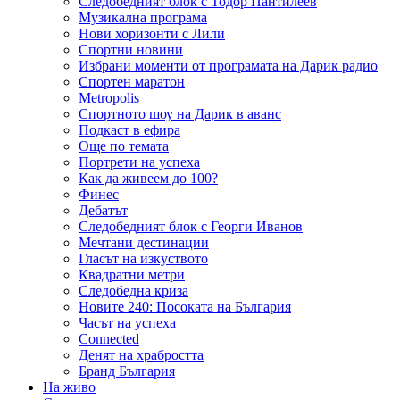
Следобедният блок с Тодор Пантилеев
Музикална програма
Нови хоризонти с Лили
Спортни новини
Избрани моменти от програмата на Дарик радио
Спортен маратон
Metropolis
Спортното шоу на Дарик в аванс
Подкаст в ефира
Още по темата
Портрети на успеха
Как да живеем до 100?
Финес
Дебатът
Следобедният блок с Георги Иванов
Мечтани дестинации
Гласът на изкуството
Квадратни метри
Следобедна криза
Новите 240: Посоката на България
Часът на успеха
Connected
Денят на храбростта
Бранд България
На живо