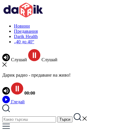
Новини
Предавания
Darik Health
„40 до 40“
Слушай
Слушай
Дарик радио - предаване на живо!
00:00
Гледай