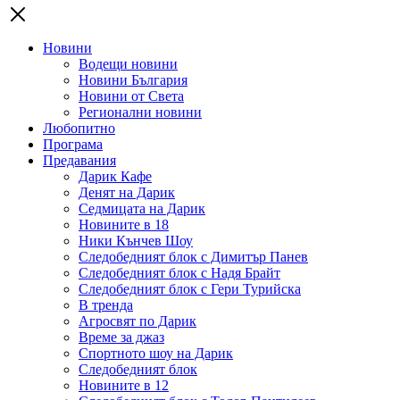
Новини
Водещи новини
Новини България
Новини от Света
Регионални новини
Любопитно
Програма
Предавания
Дарик Кафе
Денят на Дарик
Седмицата на Дарик
Новините в 18
Ники Кънчев Шоу
Следобедният блок с Димитър Панев
Следобедният блок с Надя Брайт
Следобедният блок с Гери Турийска
В тренда
Агросвят по Дарик
Време за джаз
Спортното шоу на Дарик
Следобедният блок
Новините в 12