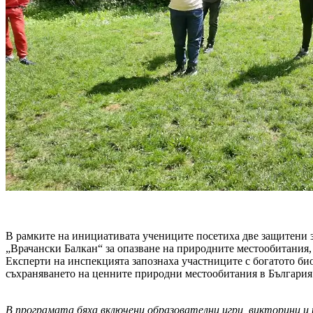
В рамките на инициативата учениците посетиха две защитени 
„Врачански Балкан“ за опазване на природните местообитания, 
Експерти на инспекцията запознаха участниците с богатото био
съхраняването на ценните природни местообитания в България
В програмата бяха включени образователни игри, викторини и