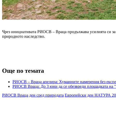
Чрез инициативата РИОСВ – Враца продължава усилията си за а
природното наследство.
Още по темата
РИОСВ – Враца апелира: Хуманните намерения без експер
РИОСВ Враца: До 3 юни да се обезвреди площадката на "
РИОСВ Враца
ден сред природата
Европейски ден НАТУРА 20