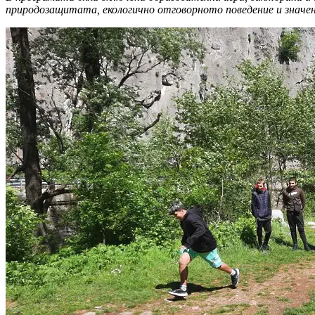
природозащитата, екологично отговорното поведение и значе