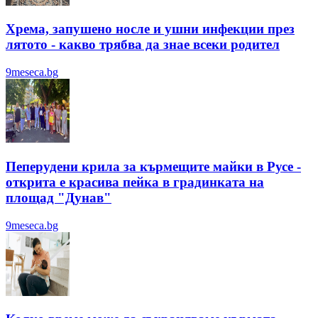
Хрема, запушено носле и ушни инфекции през
лятотo - какво трябва да знае всеки родител
9meseca.bg
Пеперудени крила за кърмещите майки в Русе -
открита е красива пейка в градинката на
площад "Дунав"
9meseca.bg