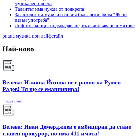
музикален проект
Талантът има нужда от подкрепа!
За авторската музика и новия български филм "Жени
извън употреба"
Лифтинг конци: подмладяване, възстановяване и митове
риана
музика
поп
лайфстайл
Най-ново
Велева: Илияна Йотова не е равно на Румен
Радев! Тя ще се еманципира!
преди 1 час
Велева: Иван Демерджиев е амбициран да стане
главен прокурор, но има 411 имота!