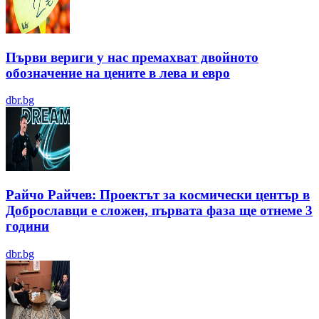
Първи вериги у нас премахват двойното
обозначение на цените в лева и евро
dbr.bg
Райчо Райчев: Проектът за космически център в
Доброславци е сложен, първата фаза ще отнеме 3
години
dbr.bg