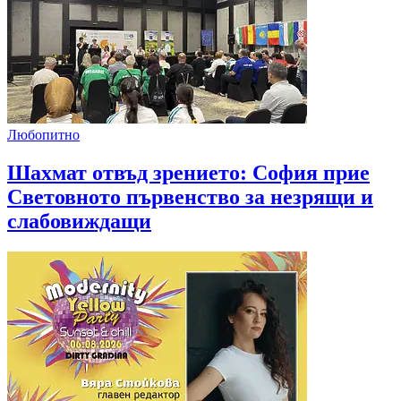
Любопитно
Шахмат отвъд зрението: София прие
Световното първенство за незрящи и
слабовиждащи