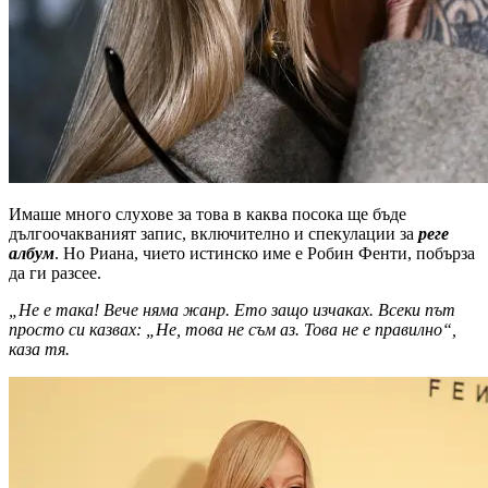
Имаше много слухове за това в каква посока ще бъде
дългоочакваният запис, включително и спекулации за
реге
албум
. Но Риана, чието истинско име е Робин Фенти, побърза
да ги разсее.
„Не е така! Вече няма жанр. Ето защо изчаках. Всеки път
просто си казвах: „Не, това не съм аз. Това не е правилно“,
каза тя.