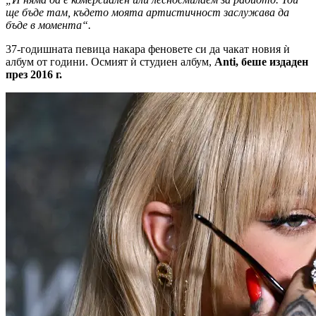
ще бъде там, където моята артистичност заслужава да
бъде в момента“.
37-годишната певица накара феновете си да чакат новия ѝ
албум от години. Осмият ѝ студиен албум,
Anti, беше издаден
през 2016 г.