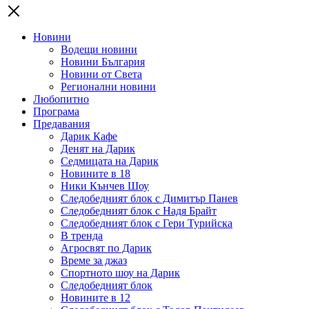
Новини
Водещи новини
Новини България
Новини от Света
Регионални новини
Любопитно
Програма
Предавания
Дарик Кафе
Денят на Дарик
Седмицата на Дарик
Новините в 18
Ники Кънчев Шоу
Следобедният блок с Димитър Панев
Следобедният блок с Надя Брайт
Следобедният блок с Гери Турийска
В тренда
Агросвят по Дарик
Време за джаз
Спортното шоу на Дарик
Следобедният блок
Новините в 12