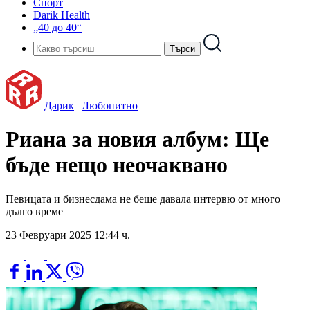
Спорт
Darik Health
„40 до 40“
Дарик
|
Любопитно
Риана за новия албум: Ще
бъде нещо неочаквано
Певицата и бизнесдама не беше давала интервю от много
дълго време
23 Февруари 2025 12:44 ч.