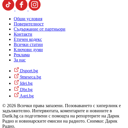
Общи условия
Поверителност
Съдържание от партньори
Контакти
Етичен кодекс
Всички статии
Ключови думи
Реклама
За нас
Dsport.bg
9meseca.bg
Idei.bg
Dbr.bg
Agri.bg
© 2026 Всички права запазени. Позоваването с хиперлинк е
задължително. Интервютата, коментарите и новините в
Darik.bg са подготвени с помощта на репортерите на Дарик
Радио и новинарските емисии на радиото. Снимки: Дарик
Радио.