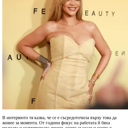
В интервюто тя казва, че се е съсредоточила върху това да
живее за момента. От години фокус на работата й бяха
модната и козметичната линии, които създаде и които я