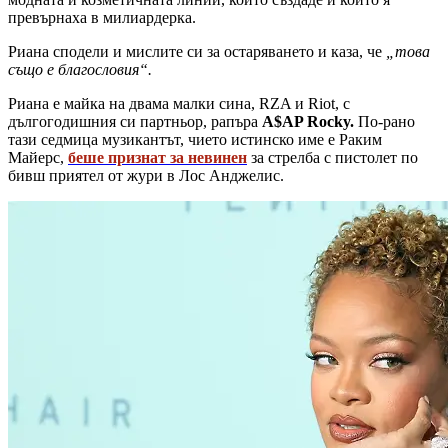
превърнаха в милиардерка.
Риана сподели и мислите си за остаряването и каза, че
„това
също е благословия“.
Риана е майка на двама малки сина, RZA и Riot, с
дългогодишния си партньор, рапъра
A$AP Rocky.
По-рано
тази седмица музикантът, чието истинско име е Раким
Майерс,
беше признат за невинен
за стрелба с пистолет по
бивш приятел от жури в Лос Анджелис.