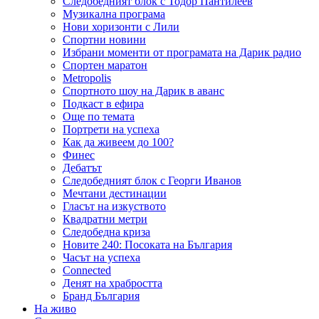
Следобедният блок с Тодор Пантилеев
Музикална програма
Нови хоризонти с Лили
Спортни новини
Избрани моменти от програмата на Дарик радио
Спортен маратон
Metropolis
Спортното шоу на Дарик в аванс
Подкаст в ефира
Още по темата
Портрети на успеха
Как да живеем до 100?
Финес
Дебатът
Следобедният блок с Георги Иванов
Мечтани дестинации
Гласът на изкуството
Квадратни метри
Следобедна криза
Новите 240: Посоката на България
Часът на успеха
Connected
Денят на храбростта
Бранд България
На живо