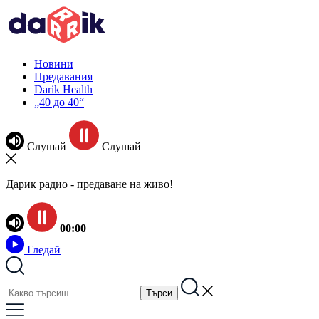
Новини
Предавания
Darik Health
„40 до 40“
Слушай
Слушай
Дарик радио - предаване на живо!
00:00
Гледай