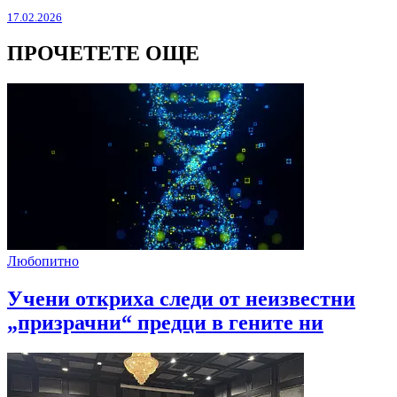
17.02.2026
ПРОЧЕТЕТЕ ОЩЕ
Любопитно
Учени откриха следи от неизвестни
„призрачни“ предци в гените ни