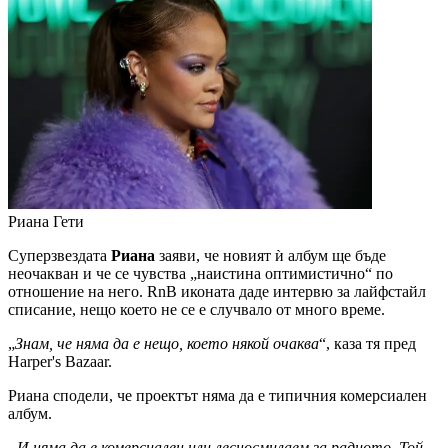
Риана
Гети
Суперзвездата
Риана
заяви, че новият ѝ албум ще бъде
неочакван и че се чувства „наистина оптимистично“ по
отношение на него. RnB иконата даде интервю за лайфстайл
списание, нещо което не се е случвало от много време.
„
Знам, че няма да е нещо, което някой очаква
“, каза тя пред
Harper's Bazaar.
Риана сподели, че проектът няма да е типичния комерсиален
албум.
„И няма да е комерсиален или лесносмилаем за радиото. Той