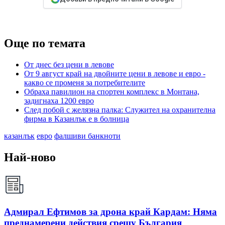
Още по темата
От днес без цени в левове
От 9 август край на двойните цени в левове и евро -
какво се променя за потребителите
Обраха павилион на спортен комплекс в Монтана,
задигнаха 1200 евро
След побой с желязна палка: Служител на охранителна
фирма в Казанлък е в болница
казанлък
евро
фалшиви банкноти
Най-ново
Адмирал Ефтимов за дрона край Кардам: Няма
преднамерени действия срещу България