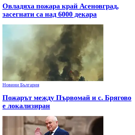
Овладяха пожара край Асеновград,
засегнати са над 6000 декара
Новини България
Пожарът между Първомай и с. Брягово
е локализиран