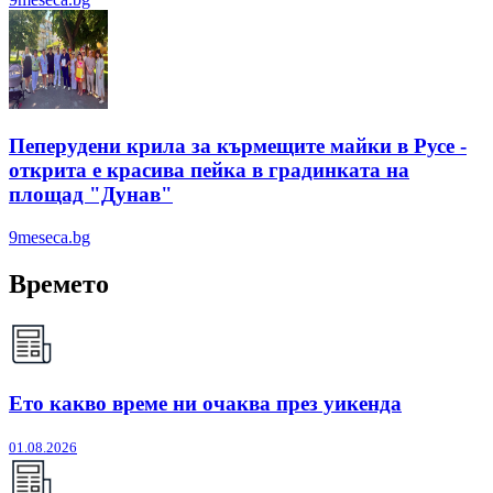
Пеперудени крила за кърмещите майки в Русе -
открита е красива пейка в градинката на
площад "Дунав"
9meseca.bg
Времето
Ето какво време ни очаква през уикенда
01.08.2026