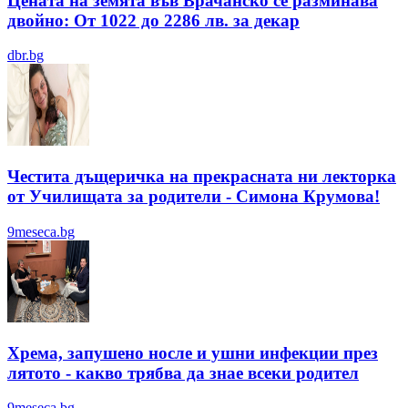
Цената на земята във Врачанско се разминава
двойно: От 1022 до 2286 лв. за декар
dbr.bg
Честита дъщеричка на прекрасната ни лекторка
от Училищата за родители - Симона Крумова!
9meseca.bg
Хрема, запушено носле и ушни инфекции през
лятотo - какво трябва да знае всеки родител
9meseca.bg