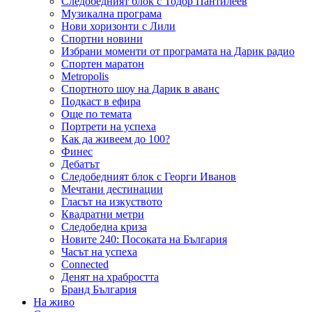
Следобедният блок с Тодор Пантилеев
Музикална програма
Нови хоризонти с Лили
Спортни новини
Избрани моменти от програмата на Дарик радио
Спортен маратон
Metropolis
Спортното шоу на Дарик в аванс
Подкаст в ефира
Още по темата
Портрети на успеха
Как да живеем до 100?
Финес
Дебатът
Следобедният блок с Георги Иванов
Мечтани дестинации
Гласът на изкуството
Квадратни метри
Следобедна криза
Новите 240: Посоката на България
Часът на успеха
Connected
Денят на храбростта
Бранд България
На живо