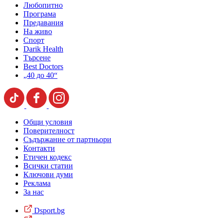
Любопитно
Програма
Предавания
На живо
Спорт
Darik Health
Търсене
Best Doctors
„40 до 40“
Общи условия
Поверителност
Съдържание от партньори
Контакти
Етичен кодекс
Всички статии
Ключови думи
Реклама
За нас
Dsport.bg