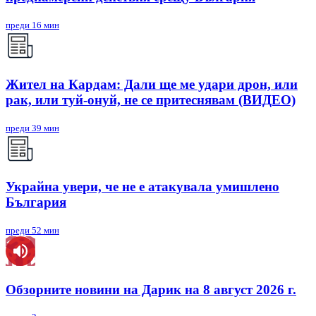
преди 16 мин
Жител на Кардам: Дали ще ме удари дрон, или
рак, или туй-онуй, не се притеснявам (ВИДЕО)
преди 39 мин
Украйна увери, че не е атакувала умишлено
България
преди 52 мин
Обзорните новини на Дарик на 8 август 2026 г.