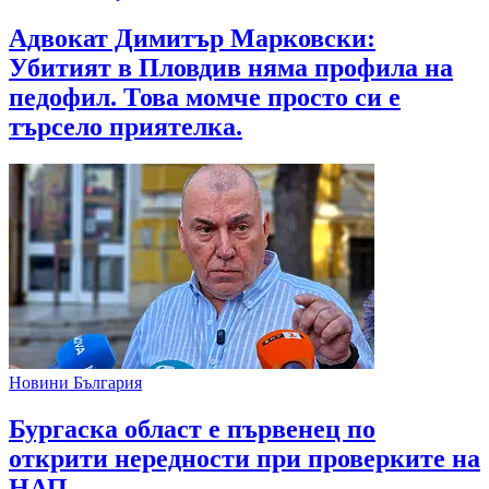
Адвокат Димитър Марковски:
Убитият в Пловдив няма профила на
педофил. Това момче просто си е
търсело приятелка.
Новини България
Бургаска област е първенец по
открити нередности при проверките на
НАП