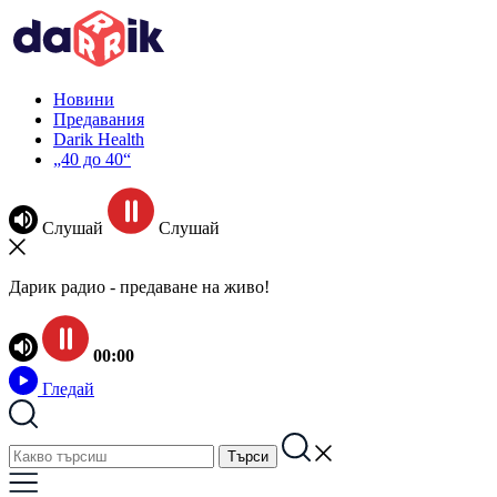
Новини
Предавания
Darik Health
„40 до 40“
Слушай
Слушай
Дарик радио - предаване на живо!
00:00
Гледай