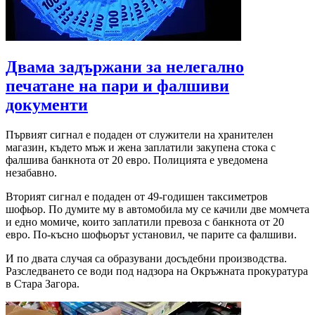
Двама задържани за нелегално
печатане на пари и фалшиви
документи
Първият сигнал е подаден от служители на хранителен
магазин, където мъж и жена заплатили закупена стока с
фалшива банкнота от 20 евро. Полицията е уведомена
незабавно.
Вторият сигнал е подаден от 49-годишен таксиметров
шофьор. По думите му в автомобила му се качили две момчета
и едно момиче, които заплатили превоза с банкнота от 20
евро. По-късно шофьорът установил, че парите са фалшиви.
И по двата случая са образувани досъдебни производства.
Разследването се води под надзора на Окръжната прокуратура
в Стара Загора.