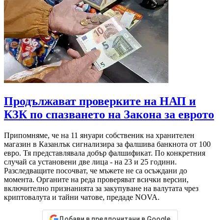
Продължават проверките на НАП и
КЗК по спазването на Закона за еврото
Припомняме, че на 11 януари собственик на хранителен
магазин в Казанлък сигнализира за фалшива банкнота от 100
евро. Тя представлявала добър фалшификат. По конкретния
случай са установени две лица - на 23 и 25 години.
Разследващите посочват, че мъжете не са осъждани до
момента. Органите на реда проверяват всички версии,
включително признанията за закупуване на валутата чрез
криптовалута и тайни чатове, предаде NOVA.
Добави в предпочитани в Google