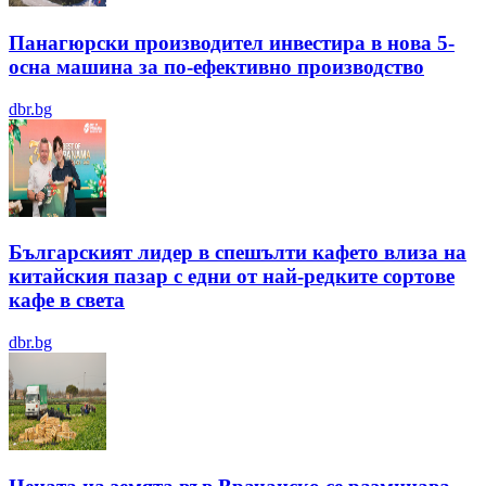
Панагюрски производител инвестира в нова 5-
осна машина за по-ефективно производство
dbr.bg
Българският лидер в спешълти кафето влиза на
китайския пазар с едни от най-редките сортове
кафе в света
dbr.bg