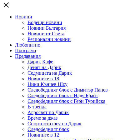
Новини
Водещи новини
Новини България
Новини от Света
Регионални новини
Любопитно
Програма
Предавания
Дарик Кафе
Денят на Дарик
Седмицата на Дарик
Новините в 18
Ники Кънчев Шоу
Следобедният блок с Димитър Панев
Следобедният блок с Надя Брайт
Следобедният блок с Гери Турийска
В тренда
Агросвят по Дарик
Време за джаз
Спортното шоу на Дарик
Следобедният блок
Новините в 12