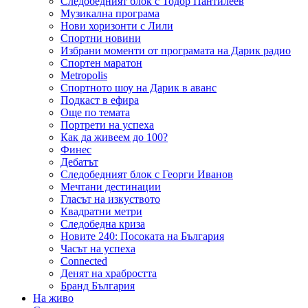
Следобедният блок с Тодор Пантилеев
Музикална програма
Нови хоризонти с Лили
Спортни новини
Избрани моменти от програмата на Дарик радио
Спортен маратон
Metropolis
Спортното шоу на Дарик в аванс
Подкаст в ефира
Още по темата
Портрети на успеха
Как да живеем до 100?
Финес
Дебатът
Следобедният блок с Георги Иванов
Мечтани дестинации
Гласът на изкуството
Квадратни метри
Следобедна криза
Новите 240: Посоката на България
Часът на успеха
Connected
Денят на храбростта
Бранд България
На живо