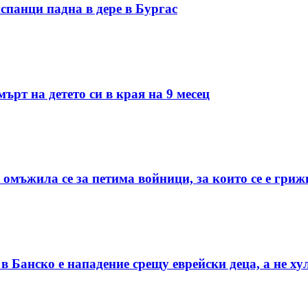
спанци падна в дере в Бургас
ърт на детето си в края на 9 месец
 омъжила се за петима войници, за които се е гриж
 Банско е нападение срещу еврейски деца, а не х