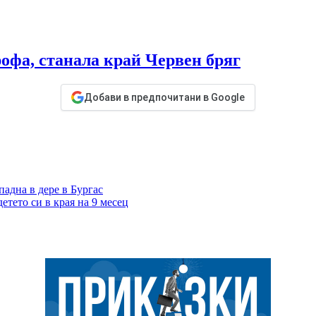
рофа, станала край Червен бряг
Добави в предпочитани в Google
адна в дере в Бургас
етето си в края на 9 месец