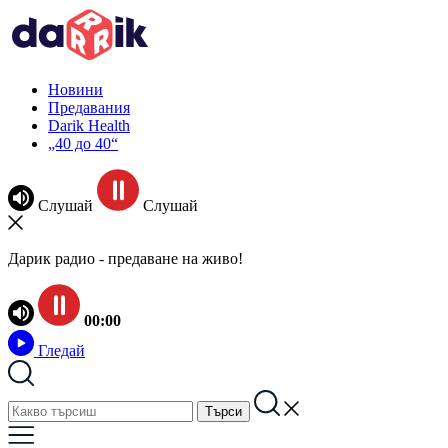
Новини
Предавания
Darik Health
„40 до 40“
Слушай
Слушай
Дарик радио - предаване на живо!
00:00
Гледай