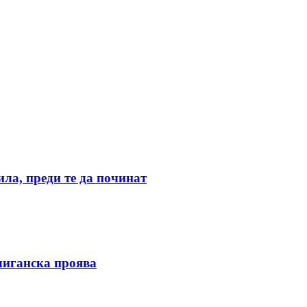
ила, преди те да починат
улиганска проява