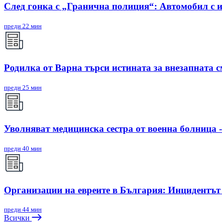
След гонка с „Гранична полиция“: Автомобил с и
преди 22 мин
Родилка от Варна търси истината за внезапната см
преди 25 мин
Уволняват медицинска сестра от военна болница -
преди 40 мин
Организации на евреите в България: Инцидентът в
преди 44 мин
Всички