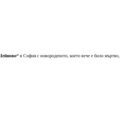
Шейново“
в София с новороденото, което вече е било мъртво,