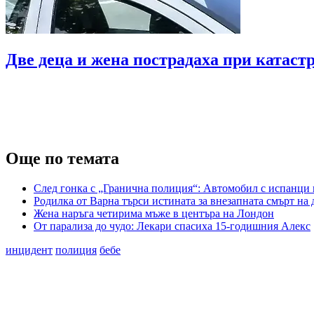
Две деца и жена пострадаха при катаст
Още по темата
След гонка с „Гранична полиция“: Автомобил с испанци п
Родилка от Варна търси истината за внезапната смърт на д
Жена наръга четирима мъже в центъра на Лондон
От парализа до чудо: Лекари спасиха 15-годишния Алекс
инцидент
полиция
бебе