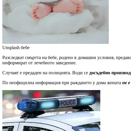
Unsplash
бебе
Разследват смъртта на бебе, родено в домашни условия, преда
информират от лечебното заведение.
Случаят е предаден на полицията. Води се
досъдебно производ
По неофицилна информация при раждането у дома жената
не е