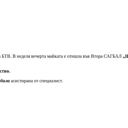
ва БТВ. В неделя вечерта майката е отишла във Втора САГБАЛ
„
ство.
 била
асистирана от специалист.