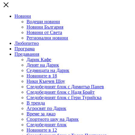
Новини
Водещи новини
Новини България
Новини от Света
Регионални новини
Любопитно
Програма
Предавания
Дарик Кафе
Денят на Дарик
Седмицата на Дарик
Новините в 18
Ники Кънчев Шоу
Следобедният блок с Димитър Панев
Следобедният блок с Надя Брайт
Следобедният блок с Гери Турийска
В тренда
Агросвят по Дарик
Време за джаз
Спортното шоу на Дарик
Следобедният блок
Новините в 12